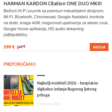
HARMAN KARDON Citation ONE DUO MKIII
Bežicni Hi-Fi zvucnik sa premium industrijskim dizajnom,
Wi-Fi, Bluetooth, Chromecast, Google Assistant, kontrole
na dodir, snaga 40W, mogucnost uparivanja za stereo zvuk,
Google Home aplikacija, HD audio streaming
24Bits/96Khz.
399 €
AKCIJA
448 €
PREPORUČAMO
Najbolji mobiteli 2026. - besplatno
digitalno izdanje Bugovog ljetnog
priloga
2. kolovoza 2026.