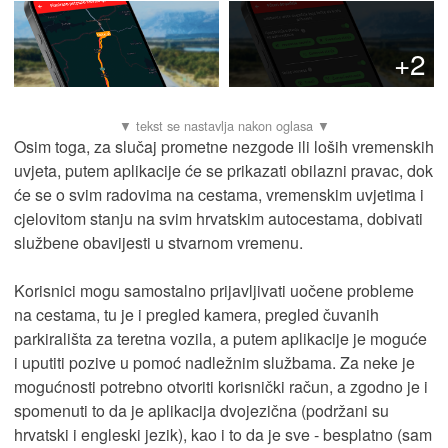
+2
Osim toga, za slučaj prometne nezgode ili loših vremenskih
uvjeta, putem aplikacije će se prikazati obilazni pravac, dok
će se o svim radovima na cestama, vremenskim uvjetima i
cjelovitom stanju na svim hrvatskim autocestama, dobivati
službene obavijesti u stvarnom vremenu.
Korisnici mogu samostalno prijavljivati uočene probleme
na cestama, tu je i pregled kamera, pregled čuvanih
parkirališta za teretna vozila, a putem aplikacije je moguće
i uputiti pozive u pomoć nadležnim službama. Za neke je
mogućnosti potrebno otvoriti korisnički račun, a zgodno je i
spomenuti to da je aplikacija dvojezična (podržani su
hrvatski i engleski jezik), kao i to da je sve - besplatno (sam