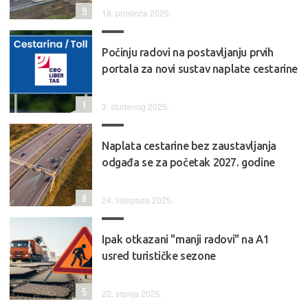
9
18. prosinca 2025.
Počinju radovi na postavljanju prvih
portala za novi sustav naplate cestarine
1
3. studenog 2025.
Naplata cestarine bez zaustavljanja
odgađa se za početak 2027. godine
8
24. listopada 2025.
Ipak otkazani "manji radovi" na A1
usred turističke sezone
5
22. srpnja 2025.