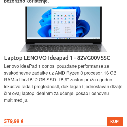
bezbrižno korištenje.
Laptop LENOVO Ideapad 1 - 82VG00V5SC
Lenovo IdeaPad 1 donosi pouzdane performanse za
svakodnevne zadatke uz AMD Ryzen 3 procesor, 16 GB
RAM-a i brzi 512 GB SSD. 15,6" zaslon pruža ugodno
iskustvo rada i preglednosti, dok lagan i jednostavan dizajn
čini ovaj laptop idealnim za učenje, posao i osnovnu
multimediju.
579,99 €
KUPI