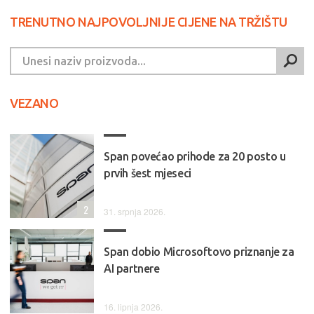
TRENUTNO NAJPOVOLJNIJE CIJENE NA TRŽIŠTU
VEZANO
Span povećao prihode za 20 posto u
prvih šest mjeseci
2
31. srpnja 2026.
Span dobio Microsoftovo priznanje za
AI partnere
16. lipnja 2026.