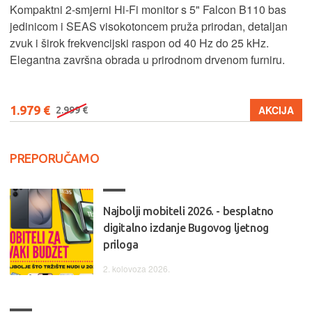
Kompaktni 2-smjerni Hi-Fi monitor s 5" Falcon B110 bas
jedinicom i SEAS visokotoncem pruža prirodan, detaljan
zvuk i širok frekvencijski raspon od 40 Hz do 25 kHz.
Elegantna završna obrada u prirodnom drvenom furniru.
1.979 €
AKCIJA
2.999 €
PREPORUČAMO
Najbolji mobiteli 2026. - besplatno
digitalno izdanje Bugovog ljetnog
priloga
2. kolovoza 2026.