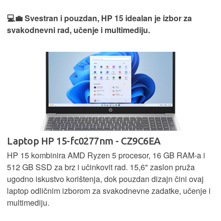
💻💼 Svestran i pouzdan, HP 15 idealan je izbor za
svakodnevni rad, učenje i multimediju.
Laptop HP 15-fc0277nm - CZ9C6EA
HP 15 kombinira AMD Ryzen 5 procesor, 16 GB RAM-a i
512 GB SSD za brz i učinkovit rad. 15,6" zaslon pruža
ugodno iskustvo korištenja, dok pouzdan dizajn čini ovaj
laptop odličnim izborom za svakodnevne zadatke, učenje i
multimediju.