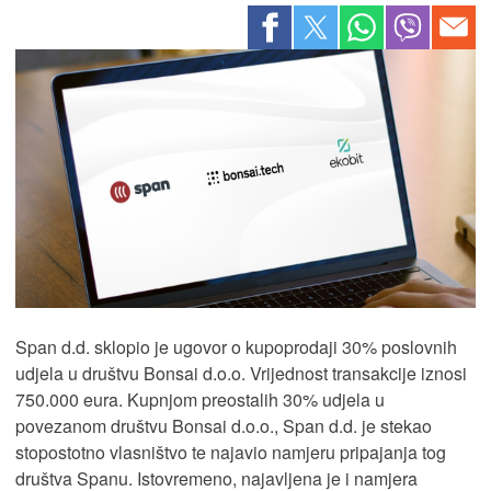
Span d.d. sklopio je ugovor o kupoprodaji 30% poslovnih
udjela u društvu Bonsai d.o.o. Vrijednost transakcije iznosi
750.000 eura. Kupnjom preostalih 30% udjela u
povezanom društvu Bonsai d.o.o., Span d.d. je stekao
stopostotno vlasništvo te najavio namjeru pripajanja tog
društva Spanu. Istovremeno, najavljena je i namjera