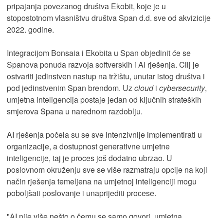
pripajanja povezanog društva Ekobit, koje je u
stopostotnom vlasništvu društva Span d.d. sve od akvizicije
2022. godine.
Integracijom Bonsaia i Ekobita u Span objedinit će se
Spanova ponuda razvoja softverskih i AI rješenja. Cilj je
ostvariti jedinstven nastup na tržištu, unutar istog društva i
pod jedinstvenim Span brendom. Uz
cloud
i
cybersecurity
,
umjetna inteligencija postaje jedan od ključnih strateških
smjerova Spana u narednom razdoblju.
AI rješenja počela su se sve intenzivnije implementirati u
organizacije, a dostupnost generativne umjetne
inteligencije, taj je proces još dodatno ubrzao. U
poslovnom okruženju sve se više razmatraju opcije na koji
način rješenja temeljena na umjetnoj inteligenciji mogu
poboljšati poslovanje i unaprijediti procese.
"AI nije više nešto o čemu se samo govori, umjetna