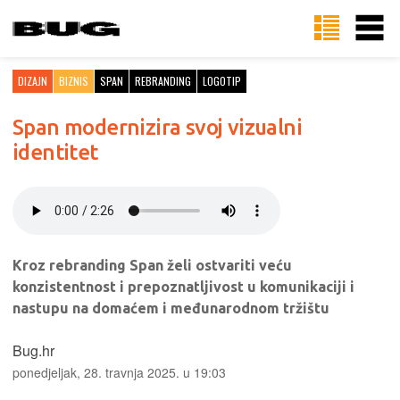
DIZAJN
BIZNIS
SPAN
REBRANDING
LOGOTIP
Span modernizira svoj vizualni
identitet
Kroz rebranding Span želi ostvariti veću
konzistentnost i prepoznatljivost u komunikaciji i
nastupu na domaćem i međunarodnom tržištu
Bug.hr
ponedjeljak, 28. travnja 2025. u 19:03