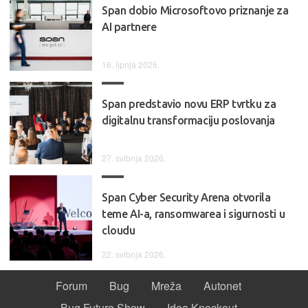
Span dobio Microsoftovo priznanje za
AI partnere
16. lipnja 2026.
Span predstavio novu ERP tvrtku za
digitalnu transformaciju poslovanja
27. svibnja 2026.
Span Cyber Security Arena otvorila
teme AI-a, ransomwarea i sigurnosti u
cloudu
22. svibnja 2026.
Forum
Bug
Mreža
Autonet
Bug Future Show
Idea Knockout