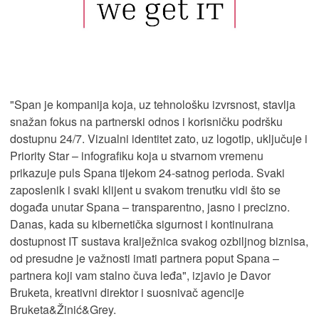
"Span je kompanija koja, uz tehnološku izvrsnost, stavlja
snažan fokus na partnerski odnos i korisničku podršku
dostupnu 24/7. Vizualni identitet zato, uz logotip, uključuje i
Priority Star – infografiku koja u stvarnom vremenu
prikazuje puls Spana tijekom 24-satnog perioda. Svaki
zaposlenik i svaki klijent u svakom trenutku vidi što se
događa unutar Spana – transparentno, jasno i precizno.
Danas, kada su kibernetička sigurnost i kontinuirana
dostupnost IT sustava kralježnica svakog ozbiljnog biznisa,
od presudne je važnosti imati partnera poput Spana –
partnera koji vam stalno čuva leđa", izjavio je Davor
Bruketa, kreativni direktor i suosnivač agencije
Bruketa&Žinić&Grey.