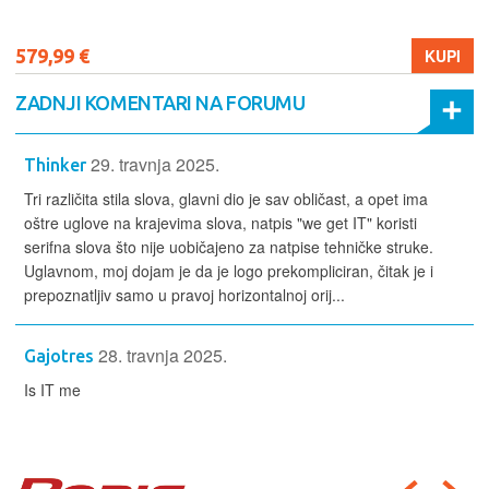
579,99 €
KUPI
ZADNJI KOMENTARI NA FORUMU
29. travnja 2025.
Thinker
Tri različita stila slova, glavni dio je sav obličast, a opet ima
oštre uglove na krajevima slova, natpis "we get IT" koristi
serifna slova što nije uobičajeno za natpise tehničke struke.
Uglavnom, moj dojam je da je logo prekompliciran, čitak je i
prepoznatljiv samo u pravoj horizontalnoj orij...
28. travnja 2025.
Gajotres
Is IT me