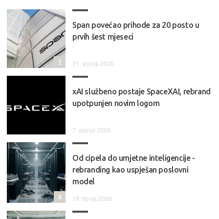
Span povećao prihode za 20 posto u
prvih šest mjeseci
2
31. srpnja 2026.
xAI službeno postaje SpaceXAI, rebrand
upotpunjen novim logom
7. srpnja 2026.
Od cipela do umjetne inteligencije -
rebranding kao uspješan poslovni
model
4
19. lipnja 2026.