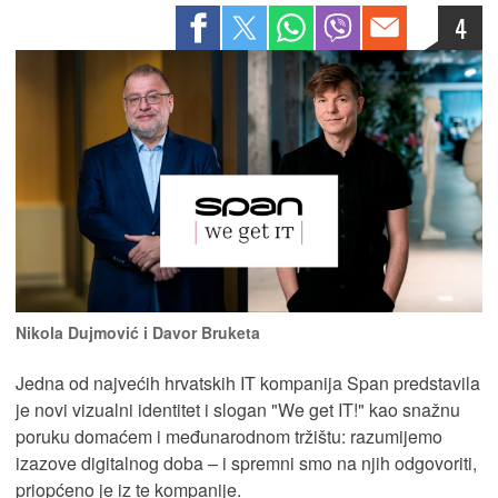
4
Nikola Dujmović i Davor Bruketa
Jedna od najvećih hrvatskih IT kompanija Span predstavila
je novi vizualni identitet i slogan "We get IT!" kao snažnu
poruku domaćem i međunarodnom tržištu: razumijemo
izazove digitalnog doba – i spremni smo na njih odgovoriti,
priopćeno je iz te kompanije.