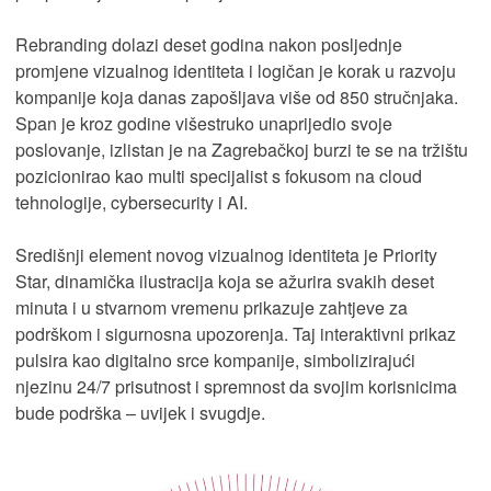
Rebranding dolazi deset godina nakon posljednje
promjene vizualnog identiteta i logičan je korak u razvoju
kompanije koja danas zapošljava više od 850 stručnjaka.
Span je kroz godine višestruko unaprijedio svoje
poslovanje, izlistan je na Zagrebačkoj burzi te se na tržištu
pozicionirao kao multi specijalist s fokusom na cloud
tehnologije, cybersecurity i AI.
Središnji element novog vizualnog identiteta je Priority
Star, dinamička ilustracija koja se ažurira svakih deset
minuta i u stvarnom vremenu prikazuje zahtjeve za
podrškom i sigurnosna upozorenja. Taj interaktivni prikaz
pulsira kao digitalno srce kompanije, simbolizirajući
njezinu 24/7 prisutnost i spremnost da svojim korisnicima
bude podrška – uvijek i svugdje.