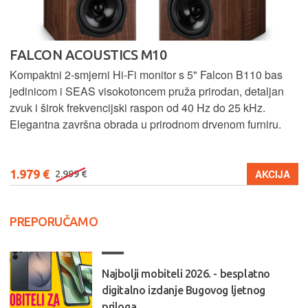
FALCON ACOUSTICS M10
Kompaktni 2-smjerni Hi-Fi monitor s 5" Falcon B110 bas
jedinicom i SEAS visokotoncem pruža prirodan, detaljan
zvuk i širok frekvencijski raspon od 40 Hz do 25 kHz.
Elegantna završna obrada u prirodnom drvenom furniru.
1.979 €
AKCIJA
2.999 €
PREPORUČAMO
Najbolji mobiteli 2026. - besplatno
digitalno izdanje Bugovog ljetnog
priloga