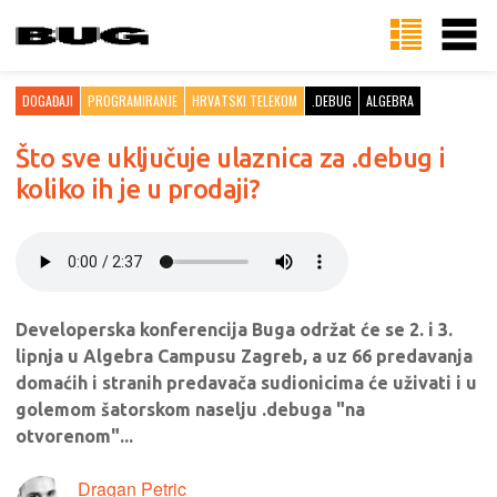
DOGAĐAJI
PROGRAMIRANJE
HRVATSKI TELEKOM
.DEBUG
ALGEBRA
Što sve uključuje ulaznica za .debug i
koliko ih je u prodaji?
Developerska konferencija Buga održat će se 2. i 3.
lipnja u Algebra Campusu Zagreb, a uz 66 predavanja
domaćih i stranih predavača sudionicima će uživati i u
golemom šatorskom naselju .debuga "na
otvorenom"...
Dragan Petric