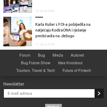
39
12. lipnja 2026.
Karla Kulier s FOI-a pobijedila na
natječaju KodiraONA i rješenje
predstavila na .debugu
1
11. lipnja 2026.
Forum
Bug
Mreža
Autonet
Bug Future Show
Idea Knockout
Tourism, Travel & Tech
Future of Fintech
Newsletter