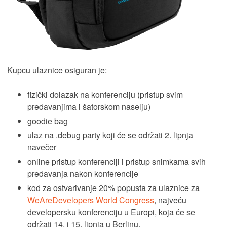
Kupcu ulaznice osiguran je:
fizički dolazak na konferenciju (pristup svim
predavanjima i šatorskom naselju)
goodie bag
ulaz na .debug party koji će se održati 2. lipnja
navečer
online pristup konferenciji i pristup snimkama svih
predavanja nakon konferencije
kod za ostvarivanje 20% popusta za ulaznice za
WeAreDevelopers World Congress
, najveću
developersku konferenciju u Europi, koja će se
održati 14. i 15. lipnja u Berlinu.