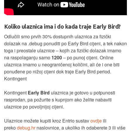
Koliko ulaznica ima i do kada traje Early Bird?
Odlučili smo prvih 30% dostupnih ulaznica za fizički
dolazak na .debug ponuditi po Early Bird cijeni, a tek nakon
toga i preostale ulaznice – kojih za fizički dolazak imamo
na raspolaganju samo
1200
– po punoj cijeni. Online
ulaznica imamo u neograničenoj količini, ali će i one biti
ponuđene po nižoj cijeni dok traje Early Bird period.
Kontingent
Kontingent
Early Bird
ulaznica je gotovo u potpunosti
rasprodan, pa požurite s kupnjom ako želite nabaviti
ulaznice po povoljnijoj cijeni.
Ulaznice možete kupiti kroz Entrio sustav
ovdje
ili
preko
debug.hr
naslovnice, a ukoliko ih odaberete 3 ili više