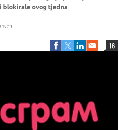
ti blokirale ovog tjedna
u 10:11
16