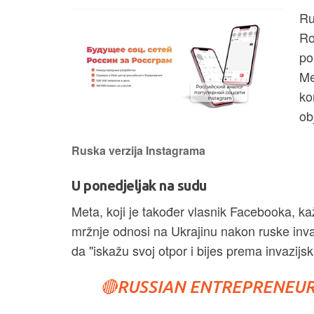
Ru
Ro
po
Me
ko
ob
Ruska verzija Instagrama
U ponedjeljak na sudu
Meta, koji je također vlasnik Facebooka, ka
mržnje odnosi na Ukrajinu nakon ruske invazi
da "iskažu svoj otpor i bijes prema invazij
🔴RUSSIAN ENTREPRENEU