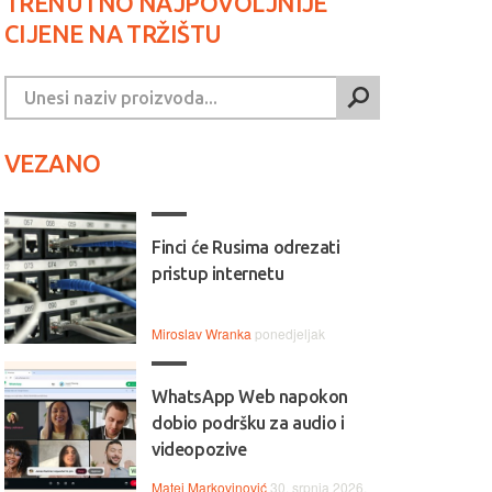
TRENUTNO NAJPOVOLJNIJE
CIJENE NA TRŽIŠTU
VEZANO
Finci će Rusima odrezati
pristup internetu
Miroslav Wranka
ponedjeljak
WhatsApp Web napokon
dobio podršku za audio i
videopozive
Matej Markovinović
30. srpnja 2026.