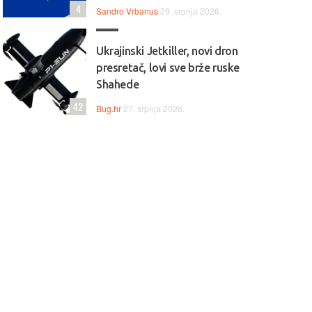
4
Sandro Vrbanus
29. srpnja 2026.
Ukrajinski Jetkiller, novi dron
presretač, lovi sve brže ruske
Shahede
42
Bug.hr
27. srpnja 2026.