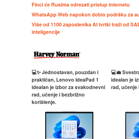
Finci će Rusima odrezati pristup internetu
WhatsApp Web napokon dobio podršku za aud
Više od 1100 zaposlenika AI tvrtki traži od S
inteligencije
n, Lenovo
💻✨ Jednostavan, pouzdan i
💻💼 Svestr
si odličan
praktičan, Lenovo IdeaPad 1
idealan je 
nosti za
idealan je izbor za svakodnevni
rad, učenje 
rad, učenje i bezbrižno
korištenje.