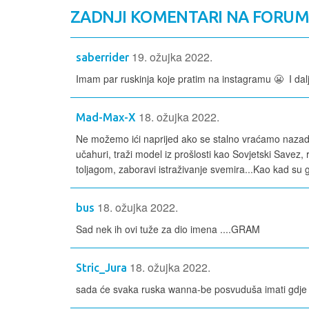
ZADNJI KOMENTARI NA FORU
19. ožujka 2022.
saberrider
Imam par ruskinja koje pratim na instagramu 😬 I dalj
18. ožujka 2022.
Mad-Max-X
Ne možemo ići naprijed ako se stalno vraćamo nazad.
učahuri, traži model iz prošlosti kao Sovjetski Savez, 
toljagom, zaboravi istraživanje svemira...Kao kad su gr
18. ožujka 2022.
bus
Sad nek ih ovi tuže za dio imena ....GRAM
18. ožujka 2022.
Stric_Jura
sada će svaka ruska wanna-be posvuduša imati gdje slati