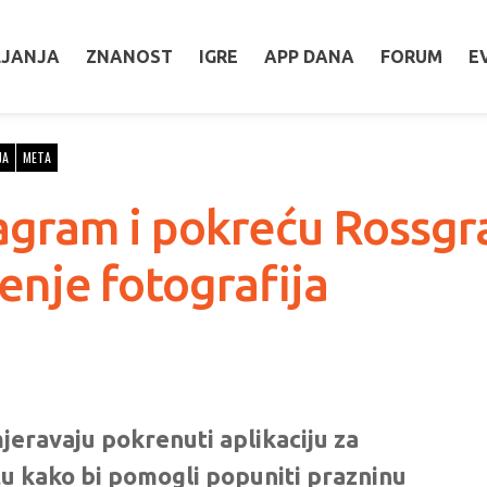
LJANJA
ZNANOST
IGRE
APP DANA
FORUM
E
JA
META
stagram i pokreću Rossg
jenje fotografija
jeravaju pokrenuti aplikaciju za
tu kako bi pomogli popuniti prazninu