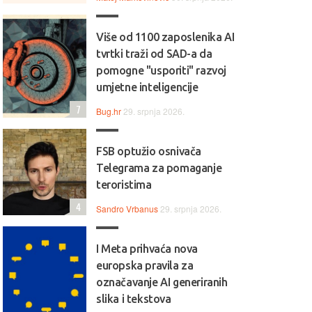
Više od 1100 zaposlenika AI
tvrtki traži od SAD-a da
pomogne "usporiti" razvoj
umjetne inteligencije
7
Bug.hr
29. srpnja 2026.
FSB optužio osnivača
Telegrama za pomaganje
teroristima
4
Sandro Vrbanus
29. srpnja 2026.
I Meta prihvaća nova
europska pravila za
označavanje AI generiranih
slika i tekstova