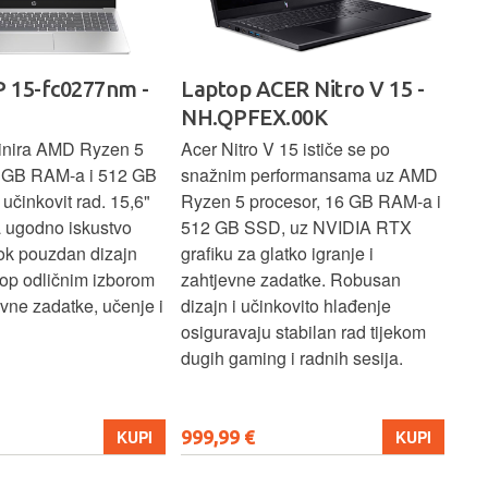
 15-fc0277nm -
Laptop ACER Nitro V 15 -
La
NH.QPFEX.00K
Sl
inira AMD Ryzen 5
Acer Nitro V 15 ističe se po
Len
6 GB RAM-a i 512 GB
snažnim performansama uz AMD
Ryz
učinkovit rad. 15,6"
Ryzen 5 procesor, 16 GB RAM-a i
TB 
a ugodno iskustvo
512 GB SSD, uz NVIDIA RTX
dov
dok pouzdan dizajn
grafiku za glatko igranje i
pru
ptop odličnim izborom
zahtjevne zadatke. Robusan
dok
ne zadatke, učenje i
dizajn i učinkovito hlađenje
mul
osiguravaju stabilan rad tijekom
pro
dugih gaming i radnih sesija.
999,99 €
699
KUPI
KUPI