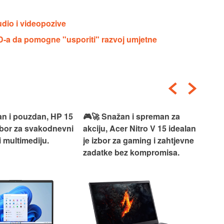
io i videopozive
AD-a da pomogne "usporiti" razvoj umjetne
an i pouzdan, HP 15
🎮🚀 Snažan i spreman za
🎯⚡
izbor za svakodnevni
akciju, Acer Nitro V 15 idealan
Len
i multimediju.
je izbor za gaming i zahtjevne
vrh
zadatke bez kompromisa.
pro
rad