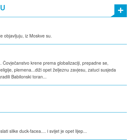
MU
e objavljuju, iz Moskve su.
 Čovječanstvo krene prema globalizaciji, prepadne se,
religije, plemena...diži opet željeznu zavjesu, zatuci susjeda
adili Babilonski toran...
 slike duck-facea.... i svijet je opet lijep...