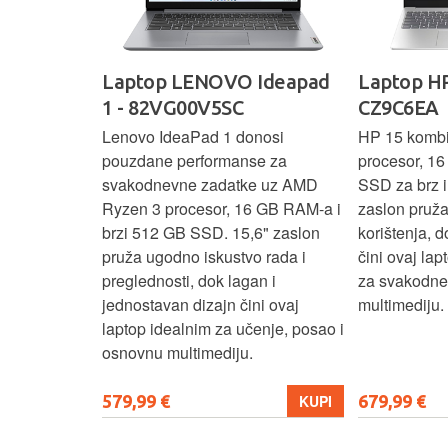
IdeaPad
Laptop LENOVO Ideapad
Laptop HP
SC
1 - 82VG00V5SC
CZ9C6EA
 3 s Ryzen 5
Lenovo IdeaPad 1 donosi
HP 15 komb
RAM-a nudi
pouzdane performanse za
procesor, 1
še aplikacija
svakodnevne zadatke uz AMD
SSD za brz i 
 moderan
Ryzen 3 procesor, 16 GB RAM-a i
zaslon pruž
D
brzi 512 GB SSD. 15,6" zaslon
korištenja, 
up podacima,
pruža ugodno iskustvo rada i
čini ovaj la
izbor za
preglednosti, dok lagan i
za svakodnev
kuće i
jednostavan dizajn čini ovaj
multimediju.
e.
laptop idealnim za učenje, posao i
osnovnu multimediju.
579,99 €
679,99 €
KUPI
KUPI