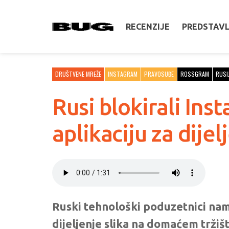
RECENZIJE
PREDSTAV
DRUŠTVENE MREŽE
INSTAGRAM
PRAVOSUĐE
ROSSGRAM
RUSI
Rusi blokirali In
aplikaciju za dijel
Ruski tehnološki poduzetnici nam
dijeljenje slika na domaćem tržiš