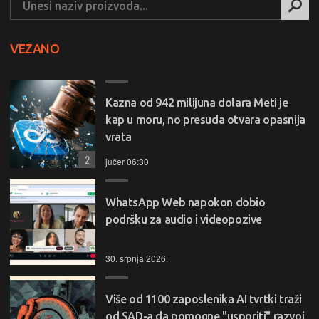
VEZANO
Kazna od 942 milijuna dolara Meti je
kap u moru, no presuda otvara opasnija
vrata
2
jučer 06:30
WhatsApp Web napokon dobio
podršku za audio i videopozive
30. srpnja 2026.
Više od 1100 zaposlenika AI tvrtki traži
od SAD-a da pomogne "usporiti" razvoj