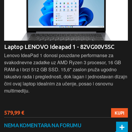
Laptop LENOVO Ideapad 1 - 82VG00V5SC
Lenovo IdeaPad 1 donosi pouzdane performanse za
svakodnevne zadatke uz AMD Ryzen 3 procesor, 16 GB
RAM-a i brzi 512 GB SSD. 15,6" zaslon pruža ugodno
iskustvo rada i preglednosti, dok lagan i jednostavan dizajn
čini ovaj laptop idealnim za učenje, posao i osnovnu
multimediju.
579,99 €
KUPI
NEMA KOMENTARA NA FORUMU