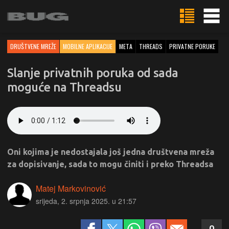
DRUŠTVENE MREŽE
MOBILNE APLIKACIJE
META
THREADS
PRIVATNE PORUKE
Slanje privatnih poruka od sada
moguće na Threadsu
Oni kojima je nedostajala još jedna društvena mreža
za dopisivanje, sada to mogu činiti i preko Threadsa
Matej Markovinović
srijeda, 2. srpnja 2025. u 21:57