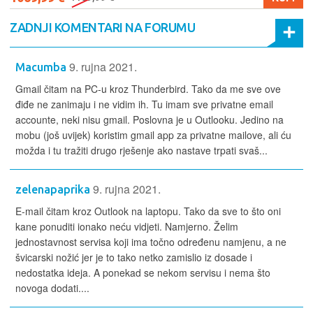
ZADNJI KOMENTARI NA FORUMU
9. rujna 2021.
Macumba
Gmail čitam na PC-u kroz Thunderbird. Tako da me sve ove
điđe ne zanimaju i ne vidim ih. Tu imam sve privatne email
accounte, neki nisu gmail. Poslovna je u Outlooku. Jedino na
mobu (još uvijek) koristim gmail app za privatne mailove, ali ću
možda i tu tražiti drugo rješenje ako nastave trpati svaš...
9. rujna 2021.
zelenapaprika
E-mail čitam kroz Outlook na laptopu. Tako da sve to što oni
kane ponuditi ionako neću vidjeti. Namjerno. Želim
jednostavnost servisa koji ima točno određenu namjenu, a ne
švicarski nožić jer je to tako netko zamislio iz dosade i
nedostatka ideja. A ponekad se nekom servisu i nema što
novoga dodati....