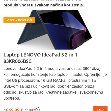
produktivnost u svakom načinu korištenja.
-10% + POKLON
Laptop LENOVO IdeaPad 5 2-in-1 -
83KR006BSC
Lenovo IdeaPad 5 2‑in‑1 nudi svestranost uz 360° dizajn
koji omogućuje korištenje kao laptop ili tablet. Opremljen je
Intel U5 procesorom, 16 GB RAM-a i prostranim 1 TB
SSD‑om za brz i učinkovit rad, dok 14" zaslon pruža
odlično iskustvo za rad, kreativne zadatke i svakodnevnu
upotrebu.
1069,99 €
KUPI
1189,99 €