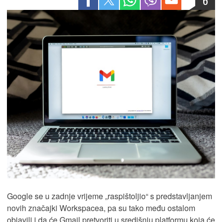
6
Google se u zadnje vrijeme „raspištoljio“ s predstavljanjem
novih značajki Workspacea, pa su tako među ostalom
objavili i da će Gmail pretvoriti u središnju platformu koja će