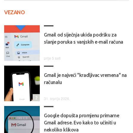
VEZANO
Gmail od siječnja ukida podršku za
slanje poruka s vanjskih e-mail računa
prije 5 sati
Gmail je najveći "kradljivac vremena" na
računalu
2
31. srpnja 2026.
Google dopušta promjenu primarne
Gmail adrese. Evo kako to učiniti u
nekoliko klikova