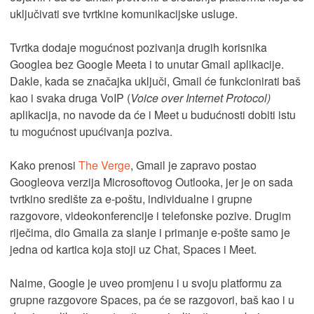
uključivati sve tvrtkine komunikacijske usluge.
Tvrtka dodaje mogućnost pozivanja drugih korisnika
Googlea bez Google Meeta i to unutar Gmail aplikacije.
Dakle, kada se značajka uključi, Gmail će funkcionirati baš
kao i svaka druga VoIP (
Voice over Internet Protocol)
aplikacija, no navode da će i Meet u budućnosti dobiti istu
tu mogućnost upućivanja poziva.
Kako prenosi
The Verge
, Gmail je zapravo postao
Googleova verzija Microsoftovog Outlooka, jer je on sada
tvrtkino središte za e-poštu, individualne i grupne
razgovore, videokonferencije i telefonske pozive. Drugim
riječima, dio Gmaila za slanje i primanje e-pošte samo je
jedna od kartica koja stoji uz Chat, Spaces i Meet.
Naime, Google je uveo promjenu i u svoju platformu za
grupne razgovore Spaces, pa će se razgovori, baš kao i u