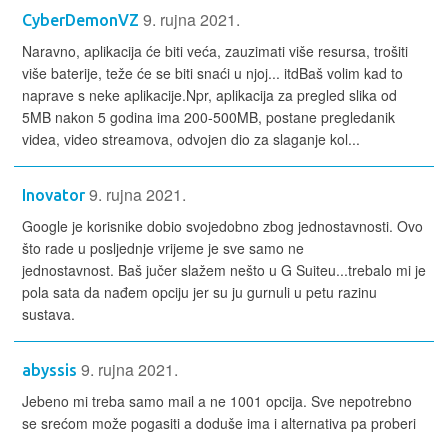
9. rujna 2021.
CyberDemonVZ
Naravno, aplikacija će biti veća, zauzimati više resursa, trošiti
više baterije, teže će se biti snaći u njoj... itdBaš volim kad to
naprave s neke aplikacije.Npr, aplikacija za pregled slika od
5MB nakon 5 godina ima 200-500MB, postane pregledanik
videa, video streamova, odvojen dio za slaganje kol...
9. rujna 2021.
Inovator
Google je korisnike dobio svojedobno zbog jednostavnosti. Ovo
što rade u posljednje vrijeme je sve samo ne
jednostavnost. Baš jučer slažem nešto u G Suiteu...trebalo mi je
pola sata da nađem opciju jer su ju gurnuli u petu razinu
sustava.
9. rujna 2021.
abyssis
Jebeno mi treba samo mail a ne 1001 opcija. Sve nepotrebno
se srećom može pogasiti a doduše ima i alternativa pa proberi