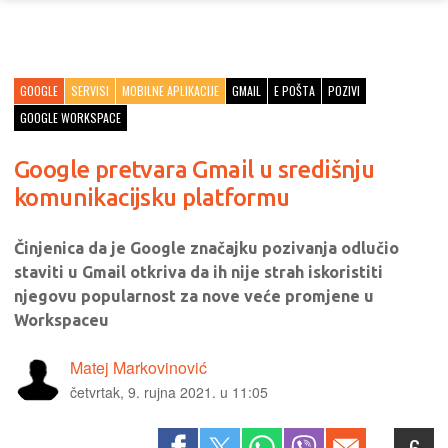
GOOGLE
SERVISI
MOBILNE APLIKACIJE
GMAIL
E POŠTA
POZIVI
GOOGLE WORKSPACE
Google pretvara Gmail u središnju
komunikacijsku platformu
Činjenica da je Google značajku pozivanja odlučio
staviti u Gmail otkriva da ih nije strah iskoristiti
njegovu popularnost za nove veće promjene u
Workspaceu
Matej Markovinović
četvrtak, 9. rujna 2021. u 11:05