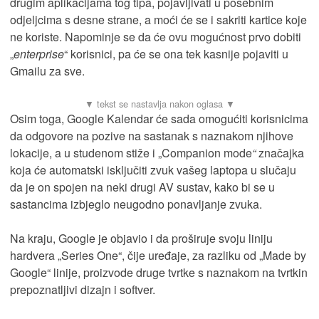
drugim aplikacijama tog tipa, pojavljivati u posebnim
odjeljcima s desne strane, a moći će se i sakriti kartice koje
ne koriste. Napominje se da će ovu mogućnost prvo dobiti
„
enterprise
“ korisnici, pa će se ona tek kasnije pojaviti u
Gmailu za sve.
Osim toga, Google Kalendar će sada omogućiti korisnicima
da odgovore na pozive na sastanak s naznakom njihove
lokacije, a u studenom stiže i „Companion mode
“
značajka
koja će automatski isključiti zvuk vašeg laptopa u slučaju
da je on spojen na neki drugi AV sustav, kako bi se u
sastancima izbjeglo neugodno ponavljanje zvuka.
Na kraju, Google je objavio i da proširuje svoju liniju
hardvera „Series One“, čije uređaje, za razliku od „Made by
Google“ linije, proizvode druge tvrtke s naznakom na tvrtkin
prepoznatljivi dizajn i softver.