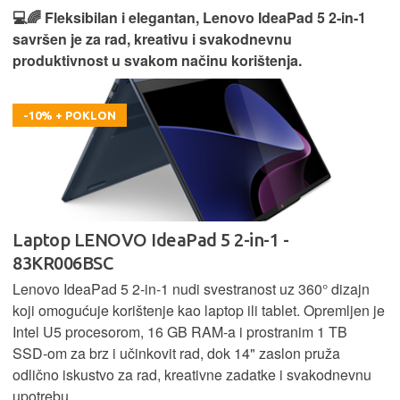
💻🌈 Fleksibilan i elegantan, Lenovo IdeaPad 5 2‑in‑1
savršen je za rad, kreativu i svakodnevnu
produktivnost u svakom načinu korištenja.
-10% + POKLON
Laptop LENOVO IdeaPad 5 2-in-1 -
83KR006BSC
Lenovo IdeaPad 5 2‑in‑1 nudi svestranost uz 360° dizajn
koji omogućuje korištenje kao laptop ili tablet. Opremljen je
Intel U5 procesorom, 16 GB RAM-a i prostranim 1 TB
SSD‑om za brz i učinkovit rad, dok 14" zaslon pruža
odlično iskustvo za rad, kreativne zadatke i svakodnevnu
upotrebu.