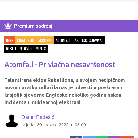
Premium sadržaj
IGRE
IGRALI SMO
AKCIJSKE
ATOMFALL
AKCIJSKI SURVIVAL
REBELLION DEVELOPMENTS
Atomfall - Privlačna nesavršenost
Talentirana ekipa Rebelliona, u svojem netipičnom
novom uratku odlučila nas je odvesti u prekrasan
krajolik sjeverne Engleske nekoliko godina nakon
incidenta u nuklearnoj elektrani
Damir Radešić
srijeda, 30. travnja 2025. u 06:00