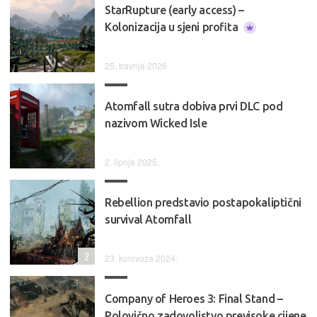
StarRupture (early access) –
Kolonizacija u sjeni profita
25. travnja 2026.
Atomfall sutra dobiva prvi DLC pod
nazivom Wicked Isle
2. lipnja 2025.
Rebellion predstavio postapokaliptični
survival Atomfall
2
23. kolovoza 2024.
Company of Heroes 3: Final Stand –
Polovično zadovoljstvo previsoke cijene