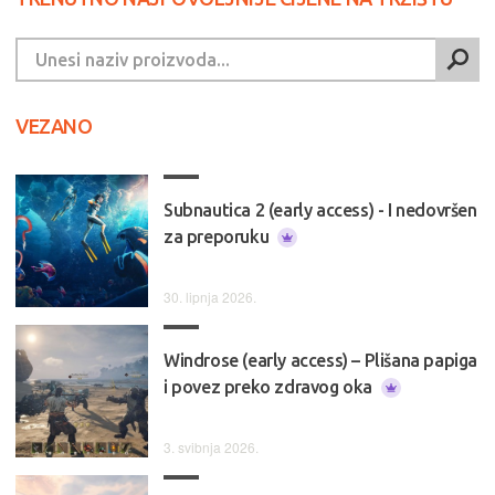
VEZANO
Subnautica 2 (early access) - I nedovršen
za preporuku
30. lipnja 2026.
Windrose (early access) – Plišana papiga
i povez preko zdravog oka
3. svibnja 2026.