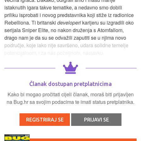
istaknutih igara takve tematike, a nedavno smo dobili
priliku isprobati i novog predstavnika koji stiže iz radionice
Rebelliona. Ti britanski
developeri
karijeru su izgradili oko
serijala Sniper Elite, no nakon druženja s Atomfallom,
drago nam je da su se odvažili zaputiti se u njima novo
područje, koje iako nije savršeno, udara solidne temelje
potencijalnom, i za nas poželjnom, nastavku.
Članak dostupan pretplatnicima
Kako bi mogao pročitati cijeli članak, moraš biti prijavljen
na Bug.hr sa svojim podacima te imati status pretplatnika.
REGISTRIRAJ SE
PRIJAVI SE