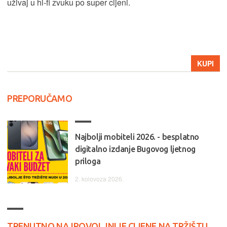
uživaj u hi-fi zvuku po super cijeni.
KUPI
PREPORUČAMO
Najbolji mobiteli 2026. - besplatno
digitalno izdanje Bugovog ljetnog
priloga
2. kolovoza 2026.
TRENUTNO NAJPOVOLJNIJE CIJENE NA TRŽIŠTU