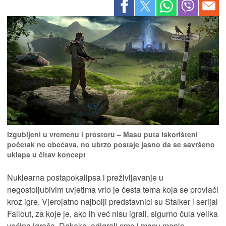
Izgubljeni u vremenu i prostoru – Masu puta iskorišteni
početak ne obećava, no ubrzo postaje jasno da se savršeno
uklapa u čitav koncept
Nuklearna postapokalipsa i preživljavanje u
negostoljubivim uvjetima vrlo je česta tema koja se provlači
kroz igre. Vjerojatno najbolji predstavnici su Stalker i serijal
Fallout, za koje je, ako ih već nisu igrali, sigurno čula velika
većina igrača. Dakako, odigrali smo i masu manje