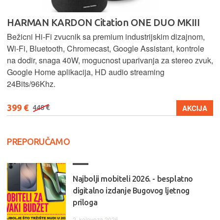
HARMAN KARDON Citation ONE DUO MKIII
Bežicni Hi-Fi zvucnik sa premium industrijskim dizajnom,
Wi-Fi, Bluetooth, Chromecast, Google Assistant, kontrole
na dodir, snaga 40W, mogucnost uparivanja za stereo zvuk,
Google Home aplikacija, HD audio streaming
24Bits/96Khz.
399 €
AKCIJA
448 €
PREPORUČAMO
Najbolji mobiteli 2026. - besplatno
digitalno izdanje Bugovog ljetnog
priloga
2. kolovoza 2026.