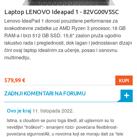
Laptop LENOVO Ideapad 1 - 82VG00V5SC
Lenovo IdeaPad 1 donosi pouzdane performanse za
svakodnevne zadatke uz AMD Ryzen 3 procesor, 16 GB
RAM-a i brzi 512 GB SSD. 15,6" zaslon pruža ugodno
iskustvo rada i preglednosti, dok lagan i jednostavan dizajn
čini ovaj laptop idealnim za učenje, posao i osnovnu
multimediju.
579,99 €
KUPI
ZADNJI KOMENTARI NA FORUMU
11. listopada 2022.
Ovo je kraj
Istina, s cloudom se puno toga štedi, ali uglavnom su to
nevidljivi "troškovi":- smanjeni rizici- povećana flexibilnost-
povećana sigurnostAli, u novcima koji se moraju dati za "iste