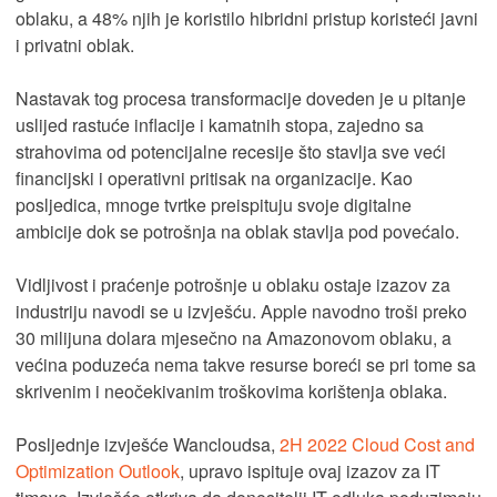
oblaku, a 48% njih je koristilo hibridni pristup koristeći javni
i privatni oblak.
Nastavak tog procesa transformacije doveden je u pitanje
uslijed rastuće inflacije i kamatnih stopa, zajedno sa
strahovima od potencijalne recesije što stavlja sve veći
financijski i operativni pritisak na organizacije. Kao
posljedica, mnoge tvrtke preispituju svoje digitalne
ambicije dok se potrošnja na oblak stavlja pod povećalo.
Vidljivost i praćenje potrošnje u oblaku ostaje izazov za
industriju navodi se u izvješću. Apple navodno troši preko
30 milijuna dolara mjesečno na Amazonovom oblaku, a
većina poduzeća nema takve resurse boreći se pri tome sa
skrivenim i neočekivanim troškovima korištenja oblaka.
Posljednje izvješće Wancloudsa,
2H 2022 Cloud Cost and
Optimization Outlook
, upravo ispituje ovaj izazov za IT