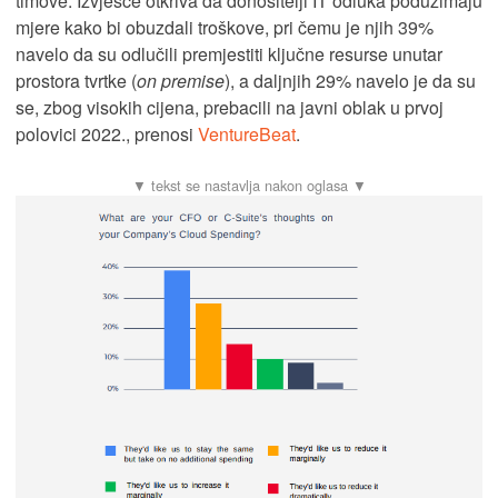
timove. Izvješće otkriva da donositelji IT odluka poduzimaju
mjere kako bi obuzdali troškove, pri čemu je njih 39%
navelo da su odlučili premjestiti ključne resurse unutar
prostora tvrtke (
on premise
), a daljnjih 29% navelo je da su
se, zbog visokih cijena, prebacili na javni oblak u prvoj
polovici 2022., prenosi
VentureBeat
.