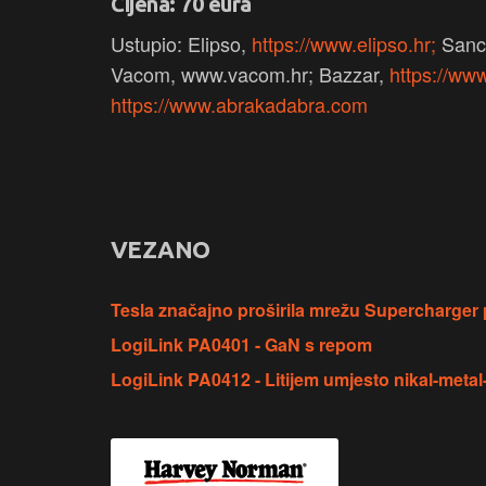
Cijena: 70 eura
Ustupio: Elipso,
https://www.elipso.hr;
Sanc
Vacom, www.vacom.hr; Bazzar,
https://ww
https://www.abrakadabra.com
VEZANO
Tesla značajno proširila mrežu Supercharger 
LogiLink PA0401 - GaN s repom
LogiLink PA0412 - Litijem umjesto nikal-metal