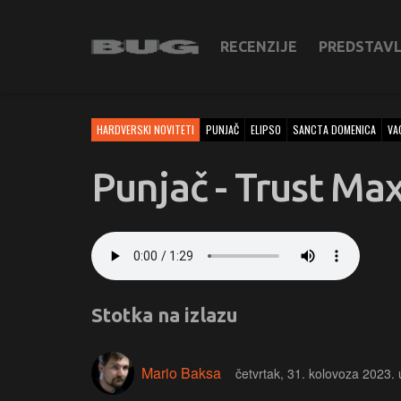
RECENZIJE
PREDSTAV
HARDVERSKI NOVITETI
PUNJAČ
ELIPSO
SANCTA DOMENICA
VA
Punjač - Trust M
Stotka na izlazu
Mario Baksa
četvrtak, 31. kolovoza 2023.