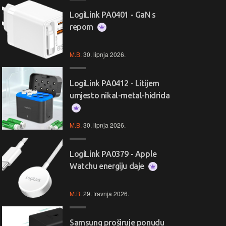
LogiLink PA0401 - GaN s
repom
M.B.
30. lipnja 2026.
LogiLink PA0412 - Litijem
umjesto nikal-metal-hidrida
M.B.
30. lipnja 2026.
LogiLink PA0379 - Apple
Watchu energiju daje
M.B.
29. travnja 2026.
Samsung proširuje ponudu