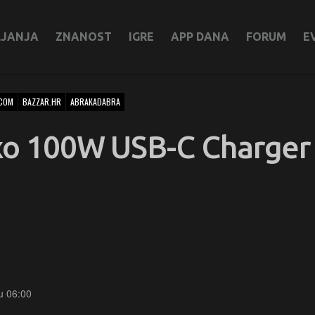
LJANJA
ZNANOST
IGRE
APP DANA
FORUM
E
COM
BAZZAR.HR
ABRAKADABRA
axo 100W USB-C Charger
 u 06:00