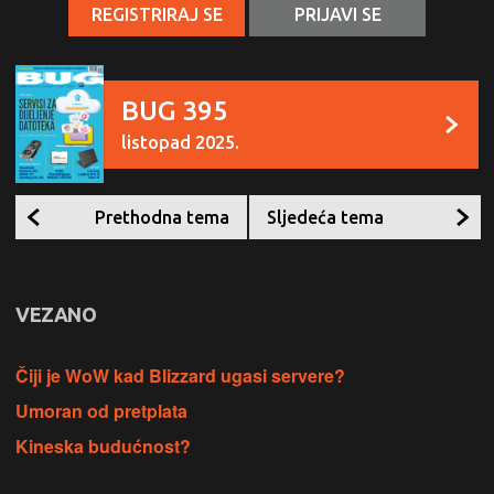
REGISTRIRAJ SE
PRIJAVI SE
BUG 395
listopad 2025.
Prethodna tema
Sljedeća tema
VEZANO
Čiji je WoW kad Blizzard ugasi servere?
Umoran od pretplata
Kineska budućnost?