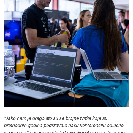
“Jako nam je drago što su se brojne tvrtke koje su
prethodnih godina podržavale našu konferenciju odlučile
sponzorirati i ovogodišnje izdanje. Posebno nam je drago