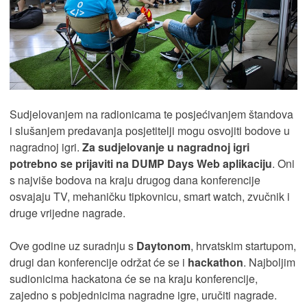
Sudjelovanjem na radionicama te posjećivanjem štandova
i slušanjem predavanja posjetitelji mogu osvojiti bodove u
nagradnoj igri.
Za sudjelovanje u nagradnoj igri
potrebno se prijaviti na DUMP Days Web aplikaciju
. Oni
s najviše bodova na kraju drugog dana konferencije
osvajaju TV, mehaničku tipkovnicu, smart watch, zvučnik i
druge vrijedne nagrade.
Ove godine uz suradnju s
Daytonom
, hrvatskim startupom,
drugi dan konferencije održat će se i
hackathon
. Najboljim
sudionicima hackatona će se na kraju konferencije,
zajedno s pobjednicima nagradne igre, uručiti nagrade.