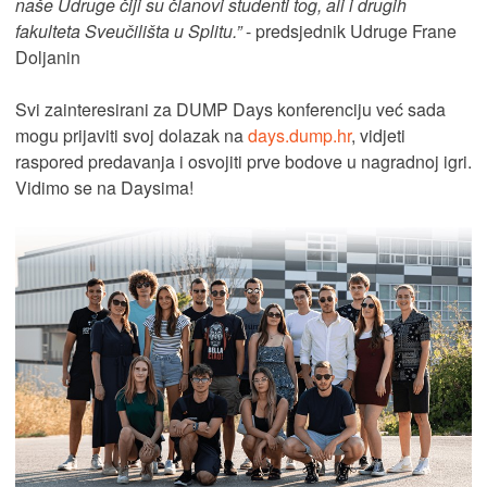
naše Udruge čiji su članovi studenti tog, ali i drugih
fakulteta Sveučilišta u Splitu.”
- predsjednik Udruge Frane
Doljanin
Svi zainteresirani za DUMP Days konferenciju već sada
mogu prijaviti svoj dolazak na
days.dump.hr
, vidjeti
raspored predavanja i osvojiti prve bodove u nagradnoj igri.
Vidimo se na Daysima!