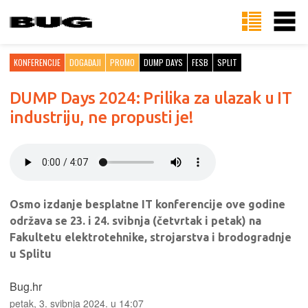
KONFERENCIJE
DOGAĐAJI
PROMO
DUMP DAYS
FESB
SPLIT
DUMP Days 2024: Prilika za ulazak u IT
industriju, ne propusti je!
Osmo izdanje besplatne IT konferencije ove godine
održava se 23. i 24. svibnja (četvrtak i petak) na
Fakultetu elektrotehnike, strojarstva i brodogradnje
u Splitu
Bug.hr
petak, 3. svibnja 2024. u 14:07