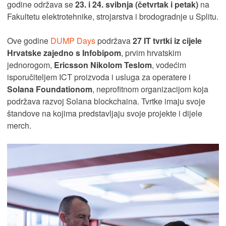
godine održava se
23. i 24. svibnja (četvrtak i petak)
na
Fakultetu elektrotehnike, strojarstva i brodogradnje u Splitu.
Ove godine
DUMP Days
podržava
27 IT tvrtki iz cijele
Hrvatske zajedno s Infobipom
, prvim hrvatskim
jednorogom,
Ericsson Nikolom Teslom
, vodećim
isporučiteljem ICT proizvoda i usluga za operatere i
Solana Foundationom
, neprofitnom organizacijom koja
podržava razvoj Solana blockchaina. Tvrtke imaju svoje
štandove na kojima predstavljaju svoje projekte i dijele
merch.