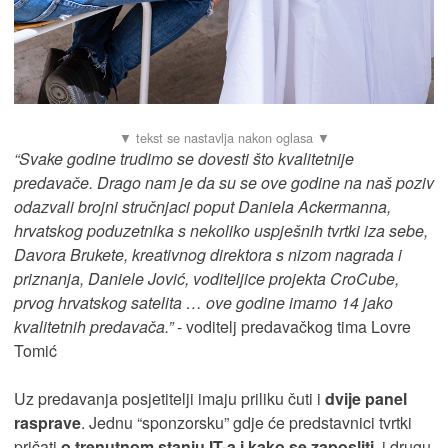
“Svake godine trudimo se dovesti što kvalitetnije
predavače. Drago nam je da su se ove godine na naš poziv
odazvali brojni stručnjaci poput Daniela Ackermanna,
hrvatskog poduzetnika s nekoliko uspješnih tvrtki iza sebe,
Davora Brukete, kreativnog direktora s nizom nagrada i
priznanja, Daniele Jović, voditeljice projekta CroCube,
prvog hrvatskog satelita … ove godine imamo 14 jako
kvalitetnih predavača.”
- voditelj predavačkog tima Lovre
Tomić
Uz predavanja posjetitelji imaju priliku čuti i
dvije panel
rasprave
. Jednu “sponzorsku” gdje će predstavnici tvrtki
pričati
o
trenutnom stanju IT-a i kako se zaposliti
, i drugu