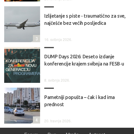
Izlijetanje s piste - traumatično za sve,
najčešće bez većih posljedica
3
16. svibnja 2026.
DUMP Days 2026: Deseto izdanje
konferencije krajem svibnja na FESB‑u
8. svibnja 2026.
Pametniji popušta – čak i kad ima
prednost
4
20. travnja 2026.