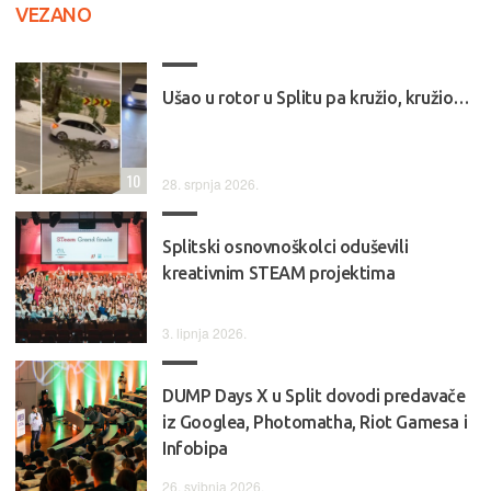
VEZANO
Ušao u rotor u Splitu pa kružio, kružio…
10
28. srpnja 2026.
Splitski osnovnoškolci oduševili
kreativnim STEAM projektima
3. lipnja 2026.
DUMP Days X u Split dovodi predavače
iz Googlea, Photomatha, Riot Gamesa i
Infobipa
26. svibnja 2026.