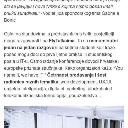
što se javljaju i nove tvrtke s kojima nismo dosad imali
priliku surađivati.”
- voditeljica sponzorskog tima Gabriela
Bonić
Osim na štandovima, s predstavnicima tvrtki posjetitelji
mogu razgovarati i na
FlyTalksima
. To su
osmominutni
jedan na jedan razgovori
na kojima studenti koji traže
posao mogu doći do prve ljetne prakse ili studentskog
posla u IT-u. Osmo izdanje konferencije dovodi hrvatske i
europske priznate stručnjake. Kako organizatori kažu: “You
name it, we have IT!”
Četrnaest predavanja i šest
radionica raznih tematika
: web development, UX/UI,
umjetna inteligencija, digitalni marketing, blockchain i
telekomunikacijska tehnologija, poduzetništvo …