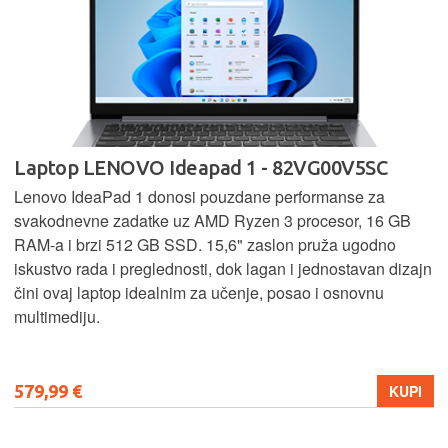
Laptop LENOVO Ideapad 1 - 82VG00V5SC
Lenovo IdeaPad 1 donosi pouzdane performanse za
svakodnevne zadatke uz AMD Ryzen 3 procesor, 16 GB
RAM-a i brzi 512 GB SSD. 15,6" zaslon pruža ugodno
iskustvo rada i preglednosti, dok lagan i jednostavan dizajn
čini ovaj laptop idealnim za učenje, posao i osnovnu
multimediju.
579,99 €
KUPI