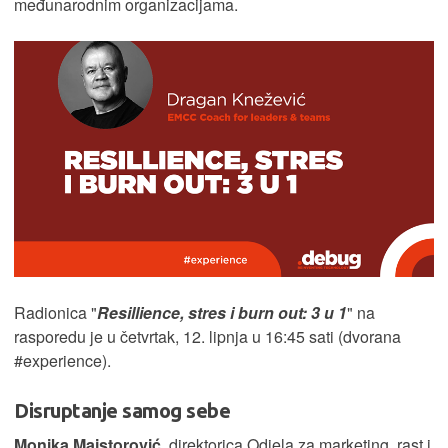
međunarodnim organizacijama.
Radionica "
Resillience, stres i burn out: 3 u 1
" na
rasporedu je u četvrtak, 12. lipnja u 16:45 sati (dvorana
#experience).
Disruptanje samog sebe
Monika Majstorović
, direktorica Odjela za marketing, rast i