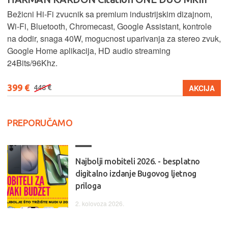
Bežicni Hi-Fi zvucnik sa premium industrijskim dizajnom,
Wi-Fi, Bluetooth, Chromecast, Google Assistant, kontrole
na dodir, snaga 40W, mogucnost uparivanja za stereo zvuk,
Google Home aplikacija, HD audio streaming
24Bits/96Khz.
399 €
AKCIJA
448 €
PREPORUČAMO
Najbolji mobiteli 2026. - besplatno
digitalno izdanje Bugovog ljetnog
priloga
2. kolovoza 2026.