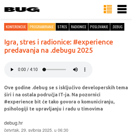
KONFERENCIJE
PROGRAMIRANJE
STRES
RADIONICE
POSLOVANJE
.DEBUG
Igra, stres i radionice: #experience
predavanja na .debugu 2025
Ove godine .debug se s isključivo developerskih tema
širi i na ostala područja IT-ja. Na pozornici
#experience bit će tako govora o komuniciranju,
psihologiji te upravljanju i radu u timovima
debug.hr
četvrtak, 29. svibnja 2025. u 06:30