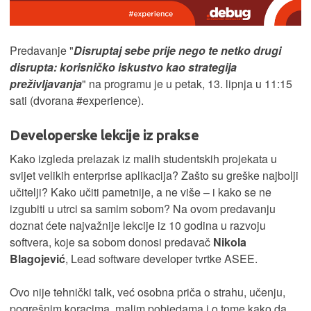
Predavanje "
Disruptaj sebe prije nego te netko drugi
disrupta: korisničko iskustvo kao strategija
preživljavanja
" na programu je u petak, 13. lipnja u 11:15
sati (dvorana #experience).
Developerske lekcije iz prakse
Kako izgleda prelazak iz malih studentskih projekata u
svijet velikih enterprise aplikacija? Zašto su greške najbolji
učitelji? Kako učiti pametnije, a ne više – i kako se ne
izgubiti u utrci sa samim sobom? Na ovom predavanju
doznat ćete najvažnije lekcije iz 10 godina u razvoju
softvera, koje sa sobom donosi predavač
Nikola
Blagojević
, Lead software developer tvrtke ASEE.
Ovo nije tehnički talk, već osobna priča o strahu, učenju,
pogrešnim koracima, malim pobjedama i o tome kako da