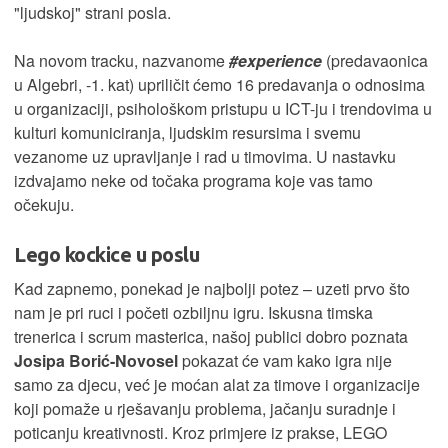
"ljudskoj" strani posla.
Na novom tracku, nazvanome
#experience
(predavaonica
u Algebri, -1. kat) upriličit ćemo 16 predavanja o odnosima
u organizaciji, psihološkom pristupu u ICT-ju i trendovima u
kulturi komuniciranja, ljudskim resursima i svemu
vezanome uz upravljanje i rad u timovima. U nastavku
izdvajamo neke od točaka programa koje vas tamo
očekuju.
Lego kockice u poslu
Kad zapnemo, ponekad je najbolji potez – uzeti prvo što
nam je pri ruci i početi ozbiljnu igru. Iskusna timska
trenerica i scrum masterica, našoj publici dobro poznata
Josipa Borić-Novosel
pokazat će vam kako igra nije
samo za djecu, već je moćan alat za timove i organizacije
koji pomaže u rješavanju problema, jačanju suradnje i
poticanju kreativnosti. Kroz primjere iz prakse, LEGO