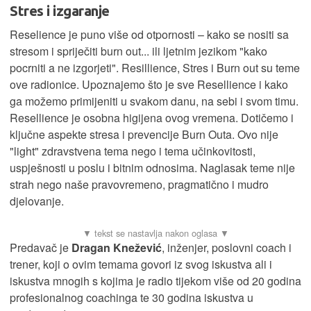
Stres i izgaranje
Reselience je puno više od otpornosti – kako se nositi sa
stresom i spriječiti burn out... ili ljetnim jezikom "kako
pocrniti a ne izgorjeti". Resillience, Stres i Burn out su teme
ove radionice. Upoznajemo što je sve Resellience i kako
ga možemo primijeniti u svakom danu, na sebi i svom timu.
Resellience je osobna higijena ovog vremena. Dotičemo i
ključne aspekte stresa i prevencije Burn Outa. Ovo nije
"light" zdravstvena tema nego i tema učinkovitosti,
uspješnosti u poslu i bitnim odnosima. Naglasak teme nije
strah nego naše pravovremeno, pragmatično i mudro
djelovanje.
Predavač je
Dragan Knežević
, inženjer, poslovni coach i
trener, koji o ovim temama govori iz svog iskustva ali i
iskustva mnogih s kojima je radio tijekom više od 20 godina
profesionalnog coachinga te 30 godina iskustva u