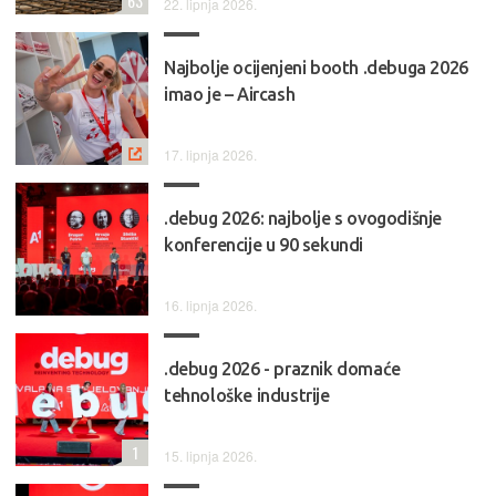
63
22. lipnja 2026.
Najbolje ocijenjeni booth .debuga 2026
imao je – Aircash
17. lipnja 2026.
.debug 2026: najbolje s ovogodišnje
konferencije u 90 sekundi
16. lipnja 2026.
.debug 2026 - praznik domaće
tehnološke industrije
1
15. lipnja 2026.