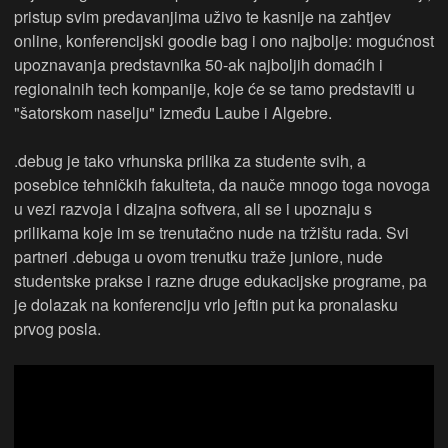
pristup svim predavanjima uživo te kasnije na zahtjev
online, konferencijski goodie bag i ono najbolje: mogućnost
upoznavanja predstavnika 50-ak najboljih domaćih i
regionalnih tech kompanije, koje će se tamo predstaviti u
"šatorskom naselju" između Laube i Algebre.
.debug je tako vrhunska prilika za studente svih, a
posebice tehničkih fakulteta, da nauče mnogo toga novoga
u vezi razvoja i dizajna softvera, ali se i upoznaju s
prilikama koje im se trenutačno nude na tržištu rada. Svi
partneri .debuga u ovom trenutku traže juniore, nude
studentske prakse i razne druge edukacijske programe, pa
je dolazak na konferenciju vrlo jeftin put ka pronalasku
prvog posla.