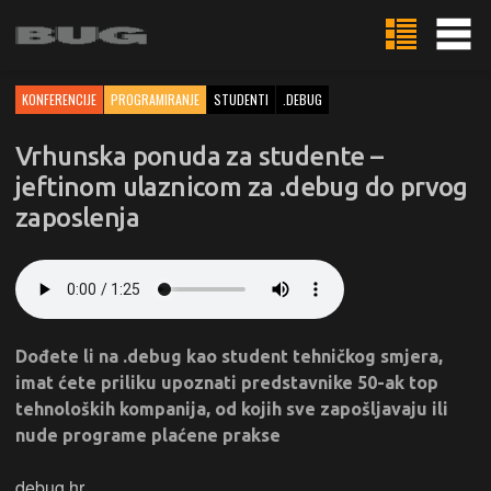
KONFERENCIJE
PROGRAMIRANJE
STUDENTI
.DEBUG
Vrhunska ponuda za studente –
jeftinom ulaznicom za .debug do prvog
zaposlenja
Dođete li na .debug kao student tehničkog smjera,
imat ćete priliku upoznati predstavnike 50-ak top
tehnoloških kompanija, od kojih sve zapošljavaju ili
nude programe plaćene prakse
debug.hr