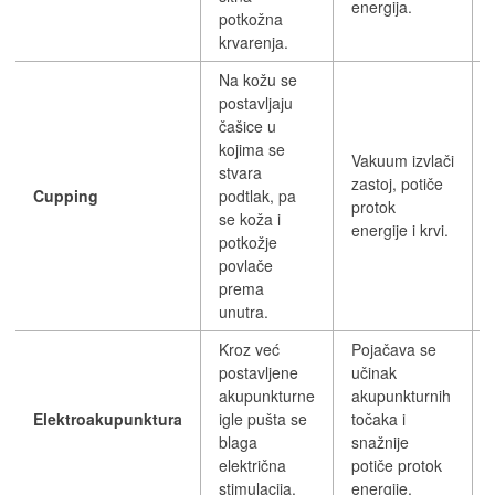
energija.
potkožna
krvarenja.
Na kožu se
postavljaju
čašice u
kojima se
Vakuum izvlači
stvara
zastoj, potiče
Cupping
podtlak, pa
protok
se koža i
energije i krvi.
potkožje
povlače
prema
unutra.
Kroz već
Pojačava se
postavljene
učinak
akupunkturne
akupunkturnih
Elektroakupunktura
igle pušta se
točaka i
blaga
snažnije
električna
potiče protok
stimulacija.
energije.