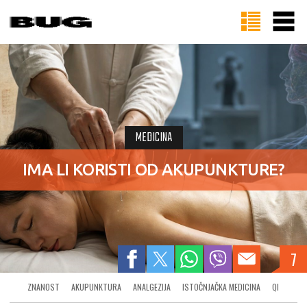
MEDICINA
IMA LI KORISTI OD AKUPUNKTURE?
7
ZNANOST
AKUPUNKTURA
ANALGEZIJA
ISTOČNJAČKA MEDICINA
QI