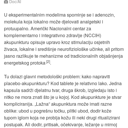
Doc/AI
U eksperimentalnim modelima spominje se i adenozin,
molekula koja lokalno može djelovati analgetski i
protuupalno. Američki Nacionalni centar za
komplementarno i integrativno zdravlje (NCCIH)
akupunkturu opisuje upravo kroz stimulaciju osjetnih
živaca, lokalne i središnje neurofiziološke učinke, ali pritom
jasno razlikuje te mehanizme od tradicionalnih objašnjenja
[2]
energetskog protoka
.
Tu dolazi glavni metodološki problem: kako napraviti
placebo-akupunkturu? Kod tablete je relativno lako. Jedna
kapsula sadrži djelatnu tvar, druga škrob, izgledaju isto i
nitko ne mora znati što je u kojoj. Kod akupunkture je stvar
kompliciranija. „Lažna” akupunktura može imati razne
oblike: ubod u pogrešnu točku, plitki ubod, dodir kože
tupom iglom koja ne probija kožu ili neki drugi ritualizirani
postupak. Ali dodir, pritisak, očekivanje, ležanje u mirnoj