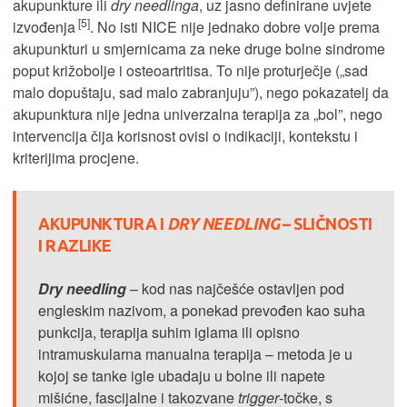
akupunkture ili
dry needlinga
, uz jasno definirane uvjete
[5]
izvođenja
. No isti NICE nije jednako dobre volje prema
akupunkturi u smjernicama za neke druge bolne sindrome
poput križobolje i osteoartritisa. To nije proturječje („sad
malo dopuštaju, sad malo zabranjuju”), nego pokazatelj da
akupunktura nije jedna univerzalna terapija za „bol”, nego
intervencija čija korisnost ovisi o indikaciji, kontekstu i
kriterijima procjene.
AKUPUNKTURA I
DRY NEEDLING
– SLIČNOSTI
I RAZLIKE
Dry needling
– kod nas najčešće ostavljen pod
engleskim nazivom, a ponekad prevođen kao suha
punkcija, terapija suhim iglama ili opisno
intramuskularna manualna terapija – metoda je u
kojoj se tanke igle ubadaju u bolne ili napete
mišićne, fascijalne i takozvane
trigger
-točke, s