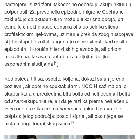
nastrojeni i suzdržani, također ne odbacuju akupunkturu u
potpunosti. Za prevenciju epizodne migrene Cochrane
zaključuje da akupunktura može biti korisna opcija, pri
čemu je u nekim usporedbama bila po učinku slična
profilaktičkim lijekovima, uz manje prekida zbog nuspojava
[4]. Dostupni rezultati sugeriraju učinkovitost i kod čestih
epizodnih ili kroničnih tenzijskih glavobolja, ali pritom
redovito naglašavaju potrebu za daljnjim, boljim
[4
usporednim studijama
].
Kod osteoartritisa, osobito koljena, dokazi su umjereno
pozitivni, ali opet ne spektakularni. NCCIH sažima da je
akupunktura u pregledima bila bolja od neliječenja i bolja
od
sham
-akupunkture, ali da je razlika prema neliječenju
veća nego razlika prema
sham
-postupku. Upravo je to
potpis cijelog područja: postoji signal, ali oko njega se
[2]
mota mnogo terapijskog šuma
.