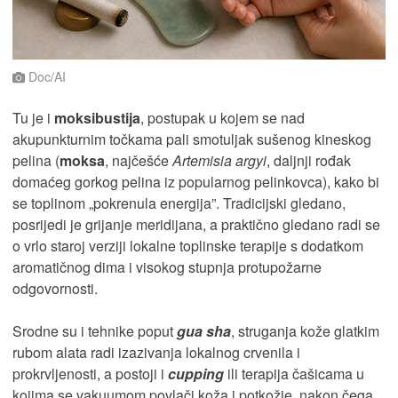
Doc/AI
Tu je i
moksibustija
, postupak u kojem se nad
akupunkturnim točkama pali smotuljak sušenog kineskog
pelina (
moksa
, najčešće
Artemisia argyi
, daljnji rođak
domaćeg gorkog pelina iz popularnog pelinkovca), kako bi
se toplinom „pokrenula energija”. Tradicijski gledano,
posrijedi je grijanje meridijana, a praktično gledano radi se
o vrlo staroj verziji lokalne toplinske terapije s dodatkom
aromatičnog dima i visokog stupnja protupožarne
odgovornosti.
Srodne su i tehnike poput
gua sha
, struganja kože glatkim
rubom alata radi izazivanja lokalnog crvenila i
prokrvljenosti, a postoji i
cupping
ili terapija čašicama u
kojima se vakuumom povlači koža i potkožje, nakon čega