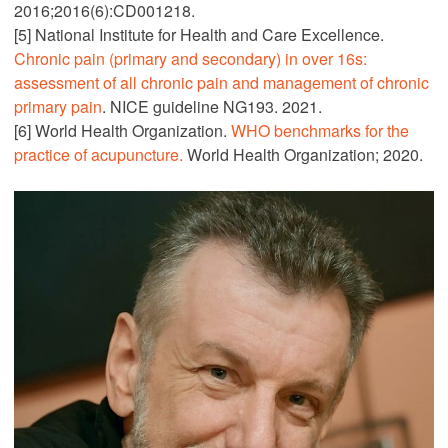
2016;2016(6):CD001218.
[5] National Institute for Health and Care Excellence.
Chronic pain (primary and secondary) in over 16s:
assessment of all chronic pain and management of chronic
primary pain
. NICE guideline NG193. 2021.
[6] World Health Organization.
WHO benchmarks for the
practice of acupuncture.
World Health Organization; 2020.