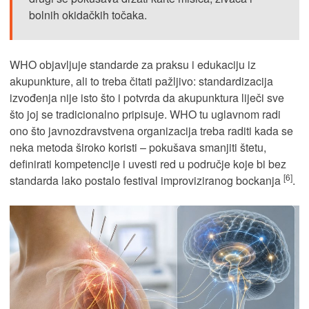
bolnih okidačkih točaka.
WHO objavljuje standarde za praksu i edukaciju iz
akupunkture, ali to treba čitati pažljivo: standardizacija
izvođenja nije isto što i potvrda da akupunktura liječi sve
što joj se tradicionalno pripisuje. WHO tu uglavnom radi
ono što javnozdravstvena organizacija treba raditi kada se
neka metoda široko koristi – pokušava smanjiti štetu,
definirati kompetencije i uvesti red u područje koje bi bez
[6]
standarda lako postalo festival improviziranog bockanja
.