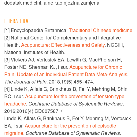
dodatak medicini, a ne kao njezina zamjena.
LITERATURA
[1] Encyclopaedia Britannica.
Traditional Chinese medicine
[2] National Center for Complementary and Integrative
Health.
Acupuncture: Effectiveness and Safety
. NCCIH,
National Institutes of Health.
[3] Vickers AJ, Vertosick EA, Lewith G, MacPherson H,
Foster NE, Sherman KJ, i sur.
Acupuncture for Chronic
Pain: Update of an Individual Patient Data Meta-Analysis
.
The Journal of Pain
. 2018;19(5):455–474.
[4] Linde K, Allais G, Brinkhaus B, Fei Y, Mehring M, Shin
BC, i sur.
Acupuncture for the prevention of tension-type
headache
.
Cochrane Database of Systematic Reviews
.
2016;2016(4):CD007587. /
Linde K, Allais G, Brinkhaus B, Fei Y, Mehring M, Vertosick
EA, i sur.
Acupuncture for the prevention of episodic
migraine
.
Cochrane Database of Systematic Reviews
.