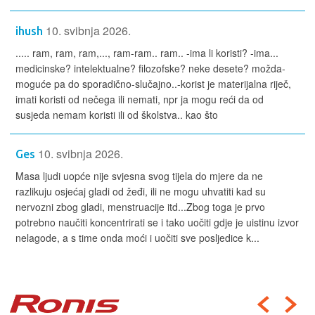
10. svibnja 2026.
ihush
..... ram, ram, ram,..., ram-ram.. ram.. -ima li koristi? -ima...
medicinske? intelektualne? filozofske? neke desete? možda-
moguće pa do sporadično-slučajno..-korist je materijalna riječ,
imati koristi od nečega ili nemati, npr ja mogu reći da od
susjeda nemam koristi ili od školstva.. kao što
10. svibnja 2026.
Ges
Masa ljudi uopće nije svjesna svog tijela do mjere da ne
razlikuju osjećaj gladi od žeđi, ili ne mogu uhvatiti kad su
nervozni zbog gladi, menstruacije itd...Zbog toga je prvo
potrebno naučiti koncentrirati se i tako uočiti gdje je uistinu izvor
nelagode, a s time onda moći i uočiti sve posljedice k...