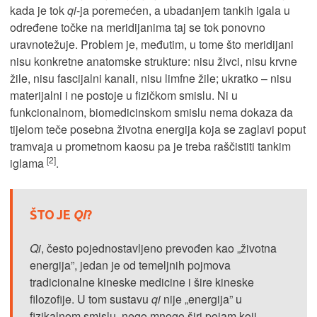
kada je tok
qi
-ja poremećen, a ubadanjem tankih igala u
određene točke na meridijanima taj se tok ponovno
uravnotežuje. Problem je, međutim, u tome što meridijani
nisu konkretne anatomske strukture: nisu živci, nisu krvne
žile, nisu fascijalni kanali, nisu limfne žile; ukratko – nisu
materijalni i ne postoje u fizičkom smislu. Ni u
funkcionalnom, biomedicinskom smislu nema dokaza da
tijelom teče posebna životna energija koja se zaglavi poput
tramvaja u prometnom kaosu pa je treba raščistiti tankim
[2]
iglama
.
ŠTO JE
QI
?
Qi
, često pojednostavljeno prevođen kao „životna
energija”, jedan je od temeljnih pojmova
tradicionalne kineske medicine i šire kineske
filozofije. U tom sustavu
qi
nije „energija” u
fizikalnom smislu, nego mnogo širi pojam koji