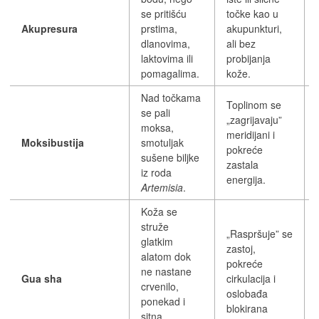
se pritišću
točke kao u
Akupresura
prstima,
akupunkturi,
dlanovima,
ali bez
laktovima ili
probijanja
pomagalima.
kože.
Nad točkama
Toplinom se
se pali
„zagrijavaju”
moksa,
meridijani i
Moksibustija
smotuljak
pokreće
sušene biljke
zastala
iz roda
energija.
Artemisia
.
Koža se
struže
„Raspršuje” se
glatkim
zastoj,
alatom dok
pokreće
ne nastane
Gua sha
cirkulacija i
crvenilo,
oslobađa
ponekad i
blokirana
sitna