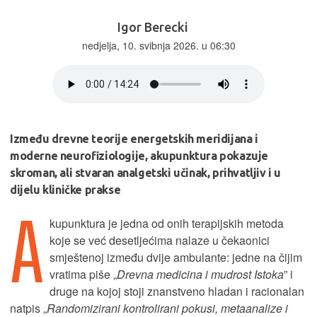
Igor Berecki
nedjelja, 10. svibnja 2026. u 06:30
Između drevne teorije energetskih meridijana i
moderne neurofiziologije, akupunktura pokazuje
skroman, ali stvaran analgetski učinak, prihvatljiv i u
dijelu kliničke prakse
A
kupunktura je jedna od onih terapijskih metoda
koje se već desetljećima nalaze u čekaonici
smještenoj između dvije ambulante: jedne na čijim
vratima piše „
Drevna medicina i mudrost Istoka
” i
druge na kojoj stoji znanstveno hladan i racionalan
natpis „
Randomizirani kontrolirani pokusi, metaanalize i