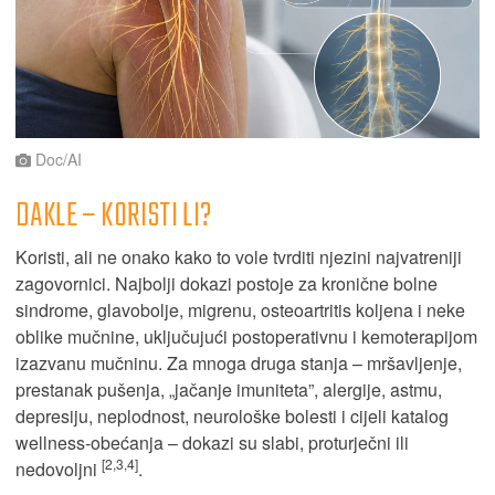
Doc/AI
DAKLE – KORISTI LI?
Koristi, ali ne onako kako to vole tvrditi njezini najvatreniji
zagovornici. Najbolji dokazi postoje za kronične bolne
sindrome, glavobolje, migrenu, osteoartritis koljena i neke
oblike mučnine, uključujući postoperativnu i kemoterapijom
izazvanu mučninu. Za mnoga druga stanja – mršavljenje,
prestanak pušenja, „jačanje imuniteta”, alergije, astmu,
depresiju, neplodnost, neurološke bolesti i cijeli katalog
wellness-obećanja – dokazi su slabi, proturječni ili
[2,3,4]
nedovoljni
.