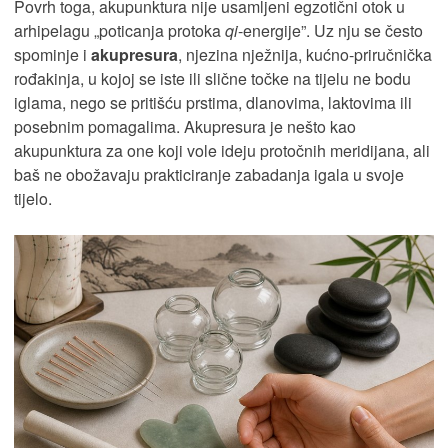
Povrh toga, akupunktura nije usamljeni egzotični otok u
arhipelagu „poticanja protoka
qi
-energije”. Uz nju se često
spominje i
akupresura
, njezina nježnija, kućno-priručnička
rođakinja, u kojoj se iste ili slične točke na tijelu ne bodu
iglama, nego se pritišću prstima, dlanovima, laktovima ili
posebnim pomagalima. Akupresura je nešto kao
akupunktura za one koji vole ideju protočnih meridijana, ali
baš ne obožavaju prakticiranje zabadanja igala u svoje
tijelo.