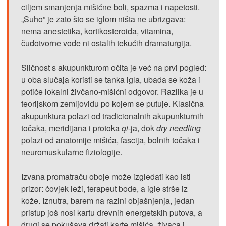
ciljem smanjenja mišićne boli, spazma i napetosti.
„Suho” je zato što se iglom ništa ne ubrizgava:
nema anestetika, kortikosteroida, vitamina,
čudotvorne vode ni ostalih tekućih dramaturgija.
Sličnost s akupunkturom očita je već na prvi pogled:
u oba slučaja koristi se tanka igla, ubada se koža i
potiče lokalni živčano-mišićni odgovor. Razlika je u
teorijskom zemljovidu po kojem se putuje. Klasična
akupunktura polazi od tradicionalnih akupunkturnih
točaka, meridijana i protoka
qi
-ja, dok
dry needling
polazi od anatomije mišića, fascija, bolnih točaka i
neuromuskularne fiziologije.
Izvana promatraču oboje može izgledati kao isti
prizor: čovjek leži, terapeut bode, a igle strše iz
kože. Iznutra, barem na razini objašnjenja, jedan
pristup još nosi kartu drevnih energetskih putova, a
drugi se pokušava držati karte mišića, živaca i