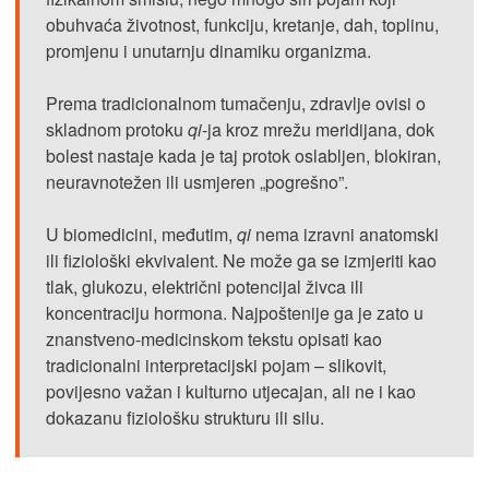
obuhvaća životnost, funkciju, kretanje, dah, toplinu,
promjenu i unutarnju dinamiku organizma.
Prema tradicionalnom tumačenju, zdravlje ovisi o
skladnom protoku
qi
-ja kroz mrežu meridijana, dok
bolest nastaje kada je taj protok oslabljen, blokiran,
neuravnotežen ili usmjeren „pogrešno”.
U biomedicini, međutim,
qi
nema izravni anatomski
ili fiziološki ekvivalent. Ne može ga se izmjeriti kao
tlak, glukozu, električni potencijal živca ili
koncentraciju hormona. Najpoštenije ga je zato u
znanstveno-medicinskom tekstu opisati kao
tradicionalni interpretacijski pojam – slikovit,
povijesno važan i kulturno utjecajan, ali ne i kao
dokazanu fiziološku strukturu ili silu.