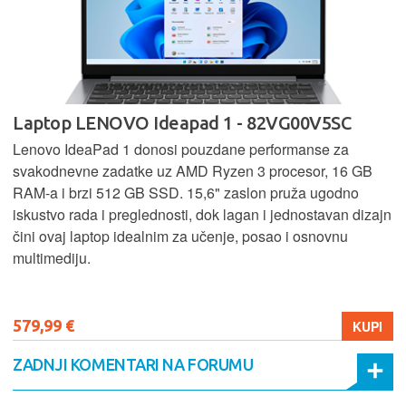
Laptop LENOVO Ideapad 1 - 82VG00V5SC
Lenovo IdeaPad 1 donosi pouzdane performanse za
svakodnevne zadatke uz AMD Ryzen 3 procesor, 16 GB
RAM-a i brzi 512 GB SSD. 15,6" zaslon pruža ugodno
iskustvo rada i preglednosti, dok lagan i jednostavan dizajn
čini ovaj laptop idealnim za učenje, posao i osnovnu
multimediju.
579,99 €
KUPI
ZADNJI KOMENTARI NA FORUMU