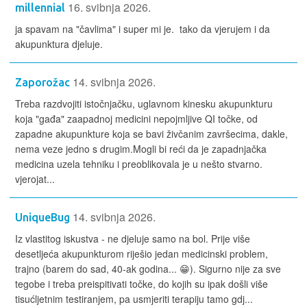
16. svibnja 2026.
millennial
ja spavam na "čavlima" i super mi je. tako da vjerujem i da
akupunktura djeluje.
14. svibnja 2026.
Zaporožac
Treba razdvojiti istočnjačku, uglavnom kinesku akupunkturu
koja "gađa" zaapadnoj medicini nepojmljive QI točke, od
zapadne akupunkture koja se bavi živčanim završecima, dakle,
nema veze jedno s drugim.Mogli bi reći da je zapadnjačka
medicina uzela tehniku i preoblikovala je u nešto stvarno.
vjerojat...
14. svibnja 2026.
UniqueBug
Iz vlastitog iskustva - ne djeluje samo na bol. Prije više
desetljeća akupunkturom riješio jedan medicinski problem,
trajno (barem do sad, 40-ak godina... 😁). Sigurno nije za sve
tegobe i treba preispitivati točke, do kojih su ipak došli više
tisućljetnim testiranjem, pa usmjeriti terapiju tamo gdj...