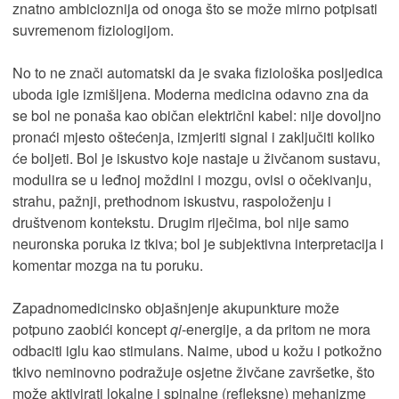
znatno ambicioznija od onoga što se može mirno potpisati
suvremenom fiziologijom.
No to ne znači automatski da je svaka fiziološka posljedica
uboda igle izmišljena. Moderna medicina odavno zna da
se bol ne ponaša kao običan električni kabel: nije dovoljno
pronaći mjesto oštećenja, izmjeriti signal i zaključiti koliko
će boljeti. Bol je iskustvo koje nastaje u živčanom sustavu,
modulira se u leđnoj moždini i mozgu, ovisi o očekivanju,
strahu, pažnji, prethodnom iskustvu, raspoloženju i
društvenom kontekstu. Drugim riječima, bol nije samo
neuronska poruka iz tkiva; bol je subjektivna interpretacija i
komentar mozga na tu poruku.
Zapadnomedicinsko objašnjenje akupunkture može
potpuno zaobići koncept
qi
-energije, a da pritom ne mora
odbaciti iglu kao stimulans. Naime, ubod u kožu i potkožno
tkivo neminovno podražuje osjetne živčane završetke, što
može aktivirati lokalne i spinalne (refleksne) mehanizme