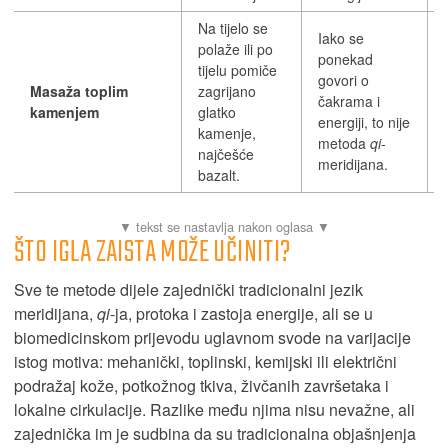
Na tijelo se
Iako se
polaže ili po
ponekad
tijelu pomiče
govori o
Masaža toplim
zagrijano
čakrama i
kamenjem
glatko
energiji, to nije
kamenje,
metoda
qi
-
najčešće
meridijana.
bazalt.
ŠTO IGLA ZAISTA MOŽE UČINITI?
Sve te metode dijele zajednički tradicionalni jezik
meridijana,
qi
-ja, protoka i zastoja energije, ali se u
biomedicinskom prijevodu uglavnom svode na varijacije
istog motiva: mehanički, toplinski, kemijski ili električni
podražaj kože, potkožnog tkiva, živčanih završetaka i
lokalne cirkulacije. Razlike među njima nisu nevažne, ali
zajednička im je sudbina da su tradicionalna objašnjenja