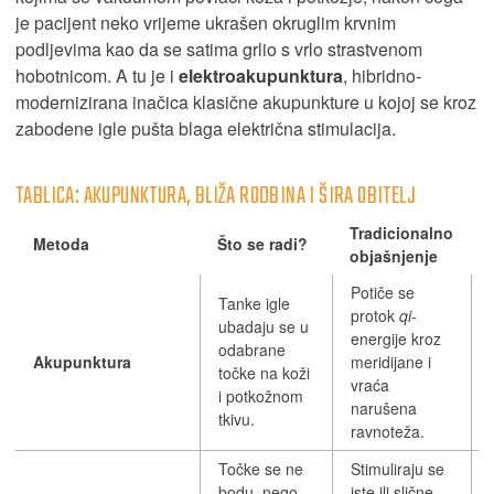
je pacijent neko vrijeme ukrašen okruglim krvnim
podljevima kao da se satima grlio s vrlo strastvenom
hobotnicom. A tu je i
elektroakupunktura
, hibridno-
modernizirana inačica klasične akupunkture u kojoj se kroz
zabodene igle pušta blaga električna stimulacija.
TABLICA: AKUPUNKTURA, BLIŽA RODBINA I ŠIRA OBITELJ
Tradicionalno
Metoda
Što se radi?
objašnjenje
Potiče se
Tanke igle
protok
qi
-
ubadaju se u
energije kroz
odabrane
Akupunktura
meridijane i
točke na koži
vraća
i potkožnom
narušena
tkivu.
ravnoteža.
Točke se ne
Stimuliraju se
bodu, nego
iste ili slične