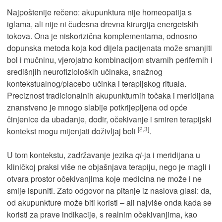
Najpoštenije rečeno: akupunktura nije homeopatija s
iglama, ali nije ni čudesna drevna kirurgija energetskih
tokova. Ona je niskorizična komplementarna, odnosno
dopunska metoda koja kod dijela pacijenata može smanjiti
bol i mučninu, vjerojatno kombinacijom stvarnih perifernih i
središnjih neurofizioloških učinaka, snažnog
kontekstualnog/placebo učinka i terapijskog rituala.
Preciznost tradicionalnih akupunkturnih točaka i meridijana
znanstveno je mnogo slabije potkrijepljena od opće
činjenice da ubadanje, dodir, očekivanje i smiren terapijski
[2,3]
kontekst mogu mijenjati doživljaj boli
.
U tom kontekstu, zadržavanje jezika
qi
-ja i meridijana u
kliničkoj praksi više ne objašnjava terapiju, nego je magli i
otvara prostor očekivanjima koje medicina ne može i ne
smije ispuniti. Zato odgovor na pitanje iz naslova glasi: da,
od akupunkture može biti koristi – ali najviše onda kada se
koristi za prave indikacije, s realnim očekivanjima, kao