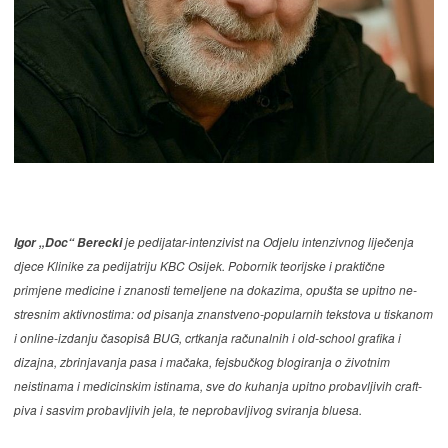
je pedijatar-intenzivist na Odjelu intenzivnog liječenja
Igor „Doc“ Berecki
djece Klinike za pedijatriju KBC Osijek. Pobornik teorijske i praktične
primjene medicine i znanosti temeljene na dokazima, opušta se upitno ne-
stresnim aktivnostima: od pisanja znanstveno-popularnih tekstova u tiskanom
i online-izdanju časopisâ BUG, crtkanja računalnih i old-school grafika i
dizajna, zbrinjavanja pasa i mačaka, fejsbučkog blogiranja o životnim
neistinama i medicinskim istinama, sve do kuhanja upitno probavljivih craft-
piva i sasvim probavljivih jela, te neprobavljivog sviranja bluesa.