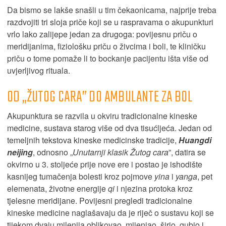
Da bismo se lakše snašli u tim čekaonicama, najprije treba
razdvojiti tri sloja priče koji se u raspravama o akupunkturi
vrlo lako zalijepe jedan za drugoga: povijesnu priču o
meridijanima, fiziološku priču o živcima i boli, te kliničku
priču o tome pomaže li to bockanje pacijentu išta više od
uvjerljivog rituala.
OD „ŽUTOG CARA” DO AMBULANTE ZA BOL
Akupunktura se razvila u okviru tradicionalne kineske
medicine, sustava starog više od dva tisućljeća. Jedan od
temeljnih tekstova kineske medicinske tradicije,
Huangdi
neijing
, odnosno „
Unutarnji klasik Žutog cara
”, datira se
okvirno u 3. stoljeće prije nove ere i postao je ishodište
kasnijeg tumačenja bolesti kroz pojmove
yina
i
yanga
, pet
elemenata, životne energije
qi
i njezina protoka kroz
tjelesne meridijane. Povijesni pregledi tradicionalne
kineske medicine naglašavaju da je riječ o sustavu koji se
tijekom dvaju milenija oblikovao, mijenjao, širio, gubio i