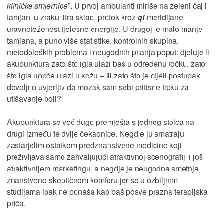
kliničke smjernice
”. U prvoj ambulanti miriše na zeleni čaj i
tamjan, u zraku titra sklad, protok kroz
qi
-meridijane i
uravnoteženost tjelesne energije. U drugoj je malo manje
tamjana, a puno više statistike, kontrolnih skupina,
metodoloških problema i neugodnih pitanja poput: djeluje li
akupunktura zato što igla ulazi baš u određenu točku, zato
što igla uopće ulazi u kožu – ili zato što je cijeli postupak
dovoljno uvjerljiv da mozak sam sebi pritisne tipku za
utišavanje boli?
Akupunktura se već dugo premješta s jednog stolca na
drugi između te dvije čekaonice. Negdje ju smatraju
zastarjelim ostatkom predznanstvene medicine koji
preživljava samo zahvaljujući atraktivnoj scenografiji i još
atraktivnijem marketingu, a negdje je neugodna smetnja
znanstveno-skeptičnom komforu jer se u ozbiljnim
studijama ipak ne ponaša kao baš posve prazna terapijska
priča.