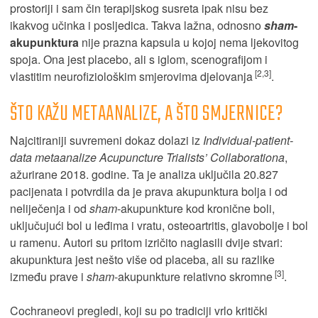
prostoriji i sam čin terapijskog susreta ipak nisu bez
ikakvog učinka i posljedica. Takva lažna, odnosno
sham
-
akupunktura
nije prazna kapsula u kojoj nema ljekovitog
spoja. Ona jest placebo, ali s iglom, scenografijom i
[2,3]
vlastitim neurofiziološkim smjerovima djelovanja
.
ŠTO KAŽU METAANALIZE, A ŠTO SMJERNICE?
Najcitiraniji suvremeni dokaz dolazi iz
Individual-patient-
data metaanalize Acupuncture Trialists’ Collaborationa
,
ažurirane 2018. godine. Ta je analiza uključila 20.827
pacijenata i potvrdila da je prava akupunktura bolja i od
neliječenja i od
sham
-akupunkture kod kronične boli,
uključujući bol u leđima i vratu, osteoartritis, glavobolje i bol
u ramenu. Autori su pritom izričito naglasili dvije stvari:
akupunktura jest nešto više od placeba, ali su razlike
[3]
između prave i
sham
-akupunkture relativno skromne
.
Cochraneovi pregledi, koji su po tradiciji vrlo kritički