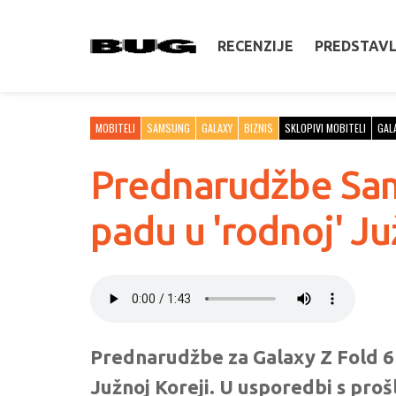
RECENZIJE
PREDSTAV
MOBITELI
SAMSUNG
GALAXY
BIZNIS
SKLOPIVI MOBITELI
GAL
Prednarudžbe Sam
padu u 'rodnoj' Ju
Prednarudžbe za Galaxy Z Fold 6 i
Južnoj Koreji. U usporedbi s pro