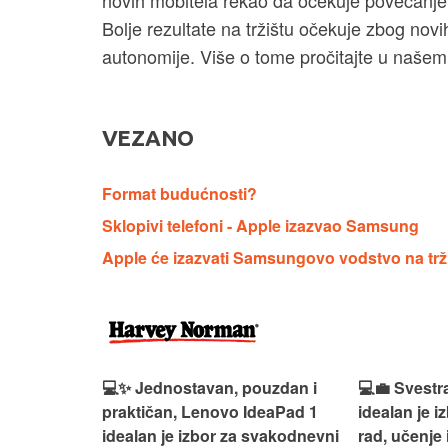
Bolje rezultate na tržištu očekuje zbog nov
autonomije. Više o tome pročitajte u našem
VEZANO
Format budućnosti?
Sklopivi telefoni - Apple izazvao Samsung
Apple će izazvati Samsungovo vodstvo na trži
n, Lenovo
💻✨ Jednostavan, pouzdan i
💻💼 Svestr
si odličan
praktičan, Lenovo IdeaPad 1
idealan je 
nosti za
idealan je izbor za svakodnevni
rad, učenje 