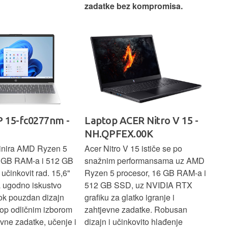
zadatke bez kompromisa.
pro
rad
 15-fc0277nm -
Laptop ACER Nitro V 15 -
La
NH.QPFEX.00K
Sl
inira AMD Ryzen 5
Acer Nitro V 15 ističe se po
Len
6 GB RAM-a i 512 GB
snažnim performansama uz AMD
Ryz
učinkovit rad. 15,6"
Ryzen 5 procesor, 16 GB RAM-a i
TB 
a ugodno iskustvo
512 GB SSD, uz NVIDIA RTX
dov
dok pouzdan dizajn
grafiku za glatko igranje i
pru
ptop odličnim izborom
zahtjevne zadatke. Robusan
dok
ne zadatke, učenje i
dizajn i učinkovito hlađenje
mul