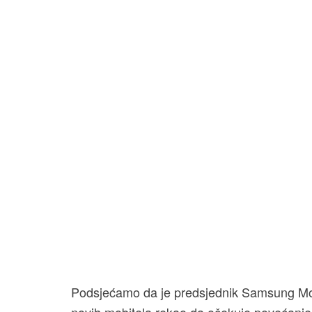
Podsjećamo da je predsjednik Samsung Mob
novih mobitela rekao da očekuje povećanje