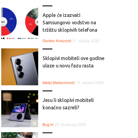
Apple će izazvati
Samsungovo vodstvo na
tržištu sklopivih telefona
Gorden Knezović
31. ožujka 2026.
Sklopivi mobiteli ove godine
ulaze u novu fazu rasta
Matej Markovinović
13. veljače 2026.
Jesu li sklopivi mobiteli
konačno sazreli?
16
Bug.hr
25. studenog 2025.