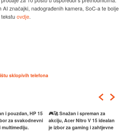
ih AI značajki, nadograđenih kamera, SoC-a te bolje
 tekstu
ovdje
.
štu sklopivih telefona
an i pouzdan, HP 15
🎮🚀 Snažan i spreman za
🎯⚡
izbor za svakodnevni
akciju, Acer Nitro V 15 idealan
Len
i multimediju.
je izbor za gaming i zahtjevne
vrh