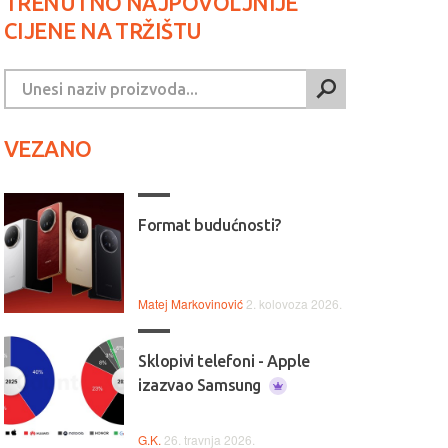
TRENUTNO NAJPOVOLJNIJE
CIJENE NA TRŽIŠTU
VEZANO
Format budućnosti?
Matej Markovinović
2. kolovoza 2026.
Sklopivi telefoni - Apple
izazvao Samsung
G.K.
26. travnja 2026.