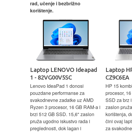
rad, učenje i bezbrižno
korištenje.
IdeaPad
Laptop LENOVO Ideapad
Laptop HP
SC
1 - 82VG00V5SC
CZ9C6EA
 3 s Ryzen 5
Lenovo IdeaPad 1 donosi
HP 15 komb
RAM-a nudi
pouzdane performanse za
procesor, 1
še aplikacija
svakodnevne zadatke uz AMD
SSD za brz i 
 moderan
Ryzen 3 procesor, 16 GB RAM-a i
zaslon pruž
D
brzi 512 GB SSD. 15,6" zaslon
korištenja, 
up podacima,
pruža ugodno iskustvo rada i
čini ovaj la
izbor za
preglednosti, dok lagan i
za svakodnev