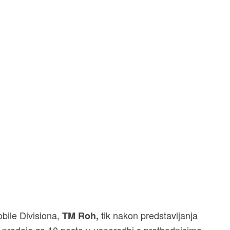
ile Divisiona,
tik nakon predstavljanja
TM Roh,
 prodaje za 10 posto u usporedbi s prethodnicima.