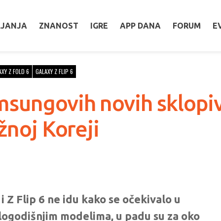
LJANJA
ZNANOST
IGRE
APP DANA
FORUM
E
AXY Z FOLD 6
GALAXY Z FLIP 6
sungovih novih sklopiv
žnoj Koreji
 Z Flip 6 ne idu kako se očekivalo u
šlogodišnjim modelima, u padu su za oko