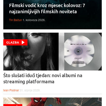
Filmski vodič kroz mjesec kolovoz: 7
najzanimljivijih filmskih noviteta
Tin Bačun
1. kolovoza 2026.
GLAZBA
Što slušati idući tjedan: novi albumi na
streaming platformama
Ivan Podnar
31. srpnja 2026.