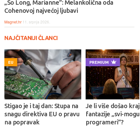
„So Long, Marianne“: Melankolična oda
Cohenovoj najvećoj ljubavi
Magnet.hr
11. srpnja 2026.
NAJČITANIJI ČLANCI
EU
PREMIUM
Stigao je i taj dan: Stupa na
Je li više došao kraj
snagu direktiva EU o pravu
fantazije „svi-mogu-
na popravak
programeri“?