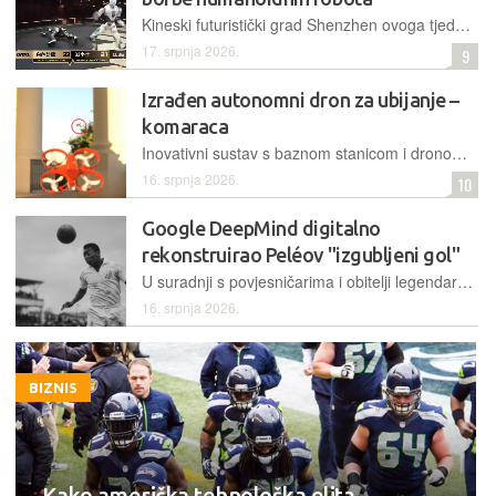
Kineski futuristički grad Shenzhen ovoga tjedna domaćin je debitantskom natjecanju robota, koji se bore u mješovitim borilačkim vještinama, a sve se događa u posebnom tematskom parku
17. srpnja 2026.
9
Izrađen autonomni dron za ubijanje –
komaraca
Inovativni sustav s baznom stanicom i dronom od 40 grama koristi napredne algoritme i ultrazvuk za neprekidno patroliranje, prepoznavanje i fizičku eliminaciju komaraca bez upotrebe kemikalija
16. srpnja 2026.
10
Google DeepMind digitalno
rekonstruirao Peléov "izgubljeni gol"
U suradnji s povjesničarima i obitelji legendarnog nogometaša, Google je pomoću modela generativne AI rekonstruirao snimku povijesnog pogotka iz 1959. godine koja ne postoji
16. srpnja 2026.
BIZNIS
Kako američka tehnološka elita