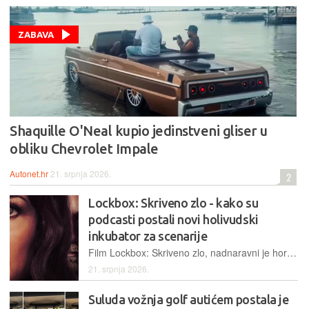
ZABAVA
Shaquille O'Neal kupio jedinstveni gliser u
obliku Chevrolet Impale
Autonet.hr
21. srpnja 2026.
2
Lockbox: Skriveno zlo - kako su
podcasti postali novi holivudski
inkubator za scenarije
Film Lockbox: Skriveno zlo, nadnaravni je horor koji prati priču o mračnim silama unutar izoliranog i zlokobnog prostora. Taj psihološki teror preuzet je iz istoimene epizode podcasta Knifepoint Horror
21. srpnja 2026.
Suluda vožnja golf autićem postala je