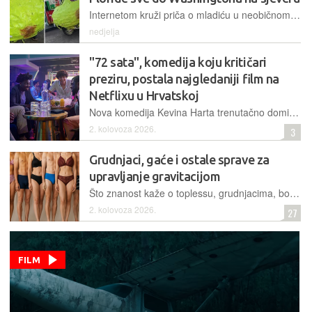
Internetom kruži priča o mladiću u neobičnom malenom vozilu oblika kruške, kojim se on otisnuo na putovanje Sjedinjenim Državama – kako bi bolje doživio prirodu i proveo zabavno ljeto
nedjelja
"72 sata", komedija koju kritičari
preziru, postala najgledaniji film na
Netflixu u Hrvatskoj
Nova komedija Kevina Harta trenutačno dominira Netflixom, iako je porazne ocjene kritičara svrstavaju među najgore filmove godine. Negativna je kritika, a negativne su i recenzije gledatelja po društvenim mrežama - ali gledanost je odlična!
2. kolovoza 2026.
3
Grudnjaci, gaće i ostale sprave za
upravljanje gravitacijom
Što znanost kaže o toplessu, grudnjacima, boksericama i svemu što se pod njima grije, znoji i poskakuje
2. kolovoza 2026.
27
FILM