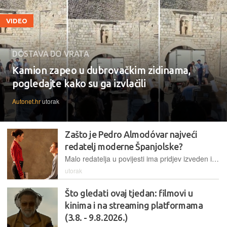
VIDEO
DOSTAVA DO VRATA
Kamion zapeo u dubrovačkim zidinama,
pogledajte kako su ga izvlačili
Autonet.hr
utorak
Zašto je Pedro Almodóvar najveći
redatelj moderne Španjolske?
Malo redatelja u povijesti ima pridjev izveden iz vlastita imena. "Almodóvarovski" film prepoznaje se unutar prvih nekoliko kadrova. Lako je to provjeriti i u najnovijem filmu Gorki Božić, koji upravo igra u kinima
utorak
Što gledati ovaj tjedan: filmovi u
kinima i na streaming platformama
(3.8. - 9.8.2026.)