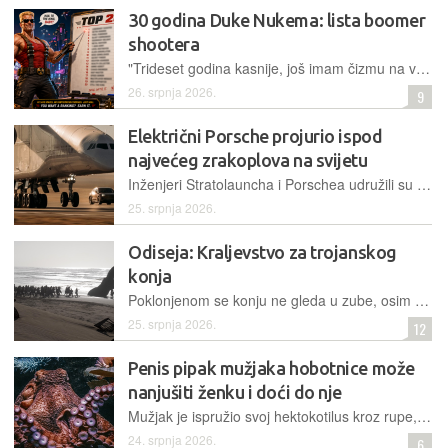
30 godina Duke Nukema: lista boomer
shootera
"Trideset godina kasnije, još imam čizmu na vratu loših pucačina!" Izvukli smo najveće puške, otvorili tajne prolaze i rangirali igre koje imaju muda stati uz Dukea
26. srpnja 2026.
9
Električni Porsche projurio ispod
najvećeg zrakoplova na svijetu
Inženjeri Stratolauncha i Porschea udružili su snage u pustinji Mojave kako bi izveli dosad neviđeni izazov – prolazak električnog automobila ispod najvećeg zrakoplova na svijetu u trenutku uzlijetanja
25. srpnja 2026.
Odiseja: Kraljevstvo za trojanskog
konja
Poklonjenom se konju ne gleda u zube, osim kad je ispunjen neprijateljskom vojskom
25. srpnja 2026.
12
Penis pipak mužjaka hobotnice može
nanjušiti ženku i doći do nje
Mužjak je ispružio svoj hektokotilus kroz rupe, locirao ženku, umetnuo ga u njezin plašt, pronašao jajovod i počeo se pariti - sve kroz barijeru
24. srpnja 2026.
6