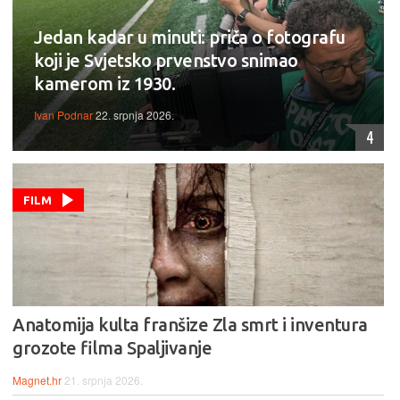
Jedan kadar u minuti: priča o fotografu
koji je Svjetsko prvenstvo snimao
kamerom iz 1930.
Ivan Podnar
22. srpnja 2026.
4
FILM
Anatomija kulta franšize Zla smrt i inventura
grozote filma Spaljivanje
Magnet.hr
21. srpnja 2026.