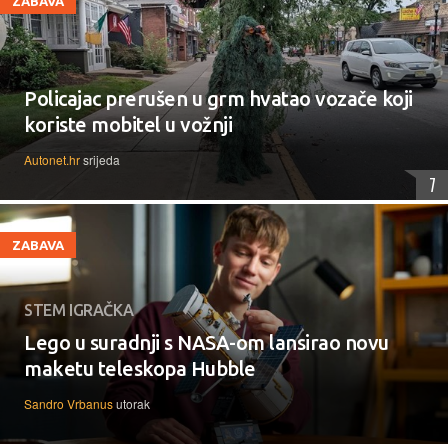
ZABAVA
Policajac prerušen u grm hvatao vozače koji
koriste mobitel u vožnji
Autonet.hr
srijeda
7
ZABAVA
STEM IGRAČKA
Lego u suradnji s NASA-om lansirao novu
maketu teleskopa Hubble
Sandro Vrbanus
utorak