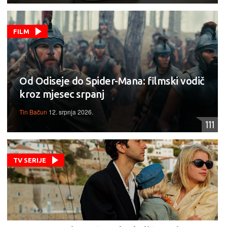
FILM
Od Odiseje do Spider-Mana: filmski vodič
kroz mjesec srpanj
Tin Bačun
12. srpnja 2026.
111
TV SERIJE