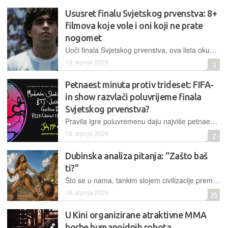
Ususret finalu Svjetskog prvenstva: 8+
filmova koje vole i oni koji ne prate
nogomet
Uoči finala Svjetskog prvenstva, ova lista okuplja naslove u kojima teren postaje više od poprišta nogometne utakmice
19. srpnja 2026.
3
Petnaest minuta protiv trideset: FIFA-
in show razvlači poluvrijeme finala
Svjetskog prvenstva?
Pravila igre poluvremenu daju najviše petnaest minuta. Samo postavljanje pozornice za nastup Madonne, Shakire, BTS-a, Justina Biebera i ostalih traje sedam
18. srpnja 2026.
2
Dubinska analiza pitanja: "Zašto baš
ti?"
Što se u nama, tankim slojem civilizacije premazanim čovjekolikim primatima, događa između prvog zaljubljenog pogleda, drugog spoja, trećeg djeteta i petnaestogodišnjeg zajedničkog kredita
18. srpnja 2026.
25
U Kini organizirane atraktivne MMA
borbe humanoidnih robota