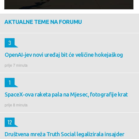
AKTUALNE TEME NA FORUMU
3
OpenAI-jev novi uređaj bit će veličine hokejaškog
prije 7 minuta
1
SpaceX-ova raketa pala na Mjesec, fotografije krat
prije 8 minuta
12
Društvena mreža Truth Social legalizirala insajder