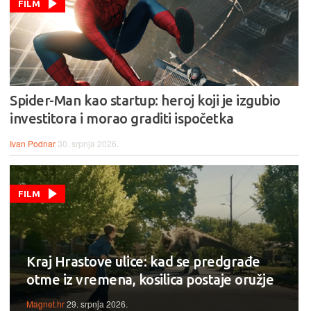
FILM
Spider-Man kao startup: heroj koji je izgubio
investitora i morao graditi ispočetka
Ivan Podnar
30. srpnja 2026.
FILM
Kraj Hrastove ulice: kad se predgrađe
otme iz vremena, kosilica postaje oružje
Magnet.hr
29. srpnja 2026.