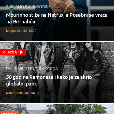
SNIMANO DVIJE GODINE
Mourinho stiže na Netflix, a Posebni se vraća
na Bernabéu
Magnet.hr
jučer 12:00
GLAZBA
DVIJE MINUTE I TRI AKORDA
50 godina Ramonesa i kako je zaiskrio
globalni punk
Ivan Podnar
jučer 06:00