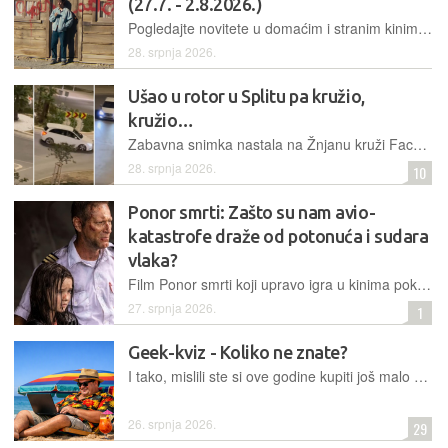
(27.7. - 2.8.2026.)
Pogledajte novitete u domaćim i stranim kinima te na streaming platformama! Ne zaboravite glasati za svog favorita u anketi na dnu članka
28. srpnja 2026.
Ušao u rotor u Splitu pa kružio,
kružio…
Zabavna snimka nastala na Žnjanu kruži Facebookom, a prikazuje automobil koji bez potrebe i iz nepoznatog razloga radi krugove po malom kružnom toku. Komentatori su pokušali dati objašnjenje
28. srpnja 2026.
10
Ponor smrti: Zašto su nam avio-
katastrofe draže od potonuća i sudara
vlaka?
Film Ponor smrti koji upravo igra u kinima pokazuje, kako unatoč statistikama da su komercijalni letovi sigurniji od autobusa, publika ipak hrli radije u kina kad je u pitanju film s temom avio-katastrofe nego bilo kojih drugih transportnih nesreća
27. srpnja 2026.
1
Geek-kviz - Koliko ne znate?
I tako, mislili ste si ove godine kupiti još malo RAM-a, dodatni NVMe disk i grafičku karticu? I – kako vam napreduju planovi? Lol.
26. srpnja 2026.
29