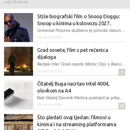
prije 35 minuta
Stiže biografski film o Snoop Doggu:
Snoop u kinima u kolovozu 2027.
Universal Pictures službeno je potvrdio datum premijere filma o jednoj od najpoznatijih figura hip-hop scene. Ulogu legendarnog repera preuzet će zvijezda serije Outer Banks.
29. srpnja 2026.
Grad osvete, film s pet rečenica
dijaloga
Akcijski triler Grad osvete (Motor City) s Alanom Ritchsonom u glavnoj ulozi u cijelom trajanju od 103 minute sadrži tek petnaestak sekundi govora, odnosno približno pet izgovorenih rečenica.
28. srpnja 2026.
2
Čitatelj Buga nacrtao Intel 4004,
olovkom na A4
Naš čitatelj Dominik Klečina postojeći je prikaz Intela 4004 olovkom prenio na A4 papir, pokazujući koliko je složeno izgledao raspored jednog od prvih mikroprocesora
28. srpnja 2026.
13
Što gledati ovaj tjedan: filmovi u
kinima i na streaming platformama