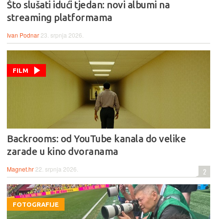
Što slušati idući tjedan: novi albumi na
streaming platformama
Ivan Podnar
23. srpnja 2026.
FILM
Backrooms: od YouTube kanala do velike
zarade u kino dvoranama
Magnet.hr
22. srpnja 2026.
2
FOTOGRAFIJE