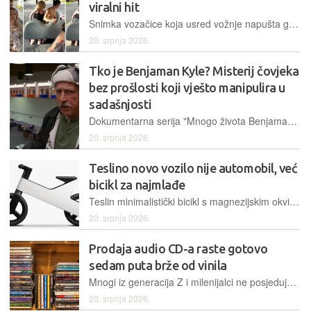
viralni hit
Snimka vozačice koja usred vožnje napušta golf vozilo i ostavlja zatečene putnike bez nadzora prikupila je desetke milijuna pregleda te postala pravi viralni hit na društvenim mrežama ovih dana
20. srpnja 2026.
Tko je Benjaman Kyle? Misterij čovjeka
bez prošlosti koji vješto manipulira u
sadašnjosti
Dokumentarna serija "Mnogo života Benjamana Kylea" istražuje zagonetan slučaj čovjeka pronađenog s amnezijom, no istraga ubrzo otkriva mrežu laži, mafijaške veze i neriješene zločine. Je li on žrtva ili vješt manipulator?
20. srpnja 2026.
Teslino novo vozilo nije automobil, već
bicikl za najmlađe
Teslin minimalistički bicikl s magnezijskim okvirom privukao je velik interes kupaca, iako košta značajno više od većine konkurentskih modela
20. srpnja 2026.
Prodaja audio CD-a raste gotovo
sedam puta brže od vinila
Mnogi iz generacija Z i milenijalci ne posjeduju CD playere. Diskovi se kupuju kao kolekcionarski predmet, a slušanje tek dolazi: potražnja za čitačima, novima i rabljenima, tek počinje rasti
20. srpnja 2026.