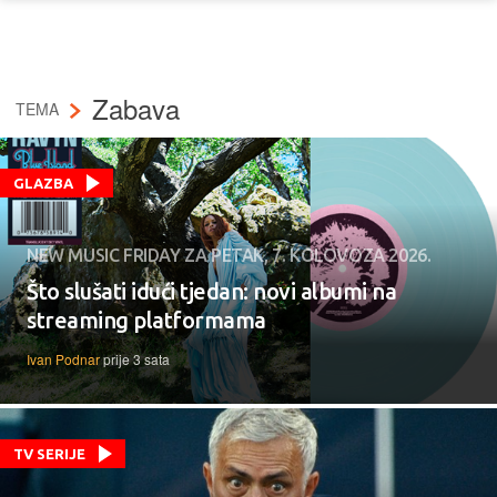
Zabava
TEMA
GLAZBA
NEW MUSIC FRIDAY ZA PETAK, 7. KOLOVOZA 2026.
Što slušati idući tjedan: novi albumi na
streaming platformama
Ivan Podnar
prije 3 sata
TV SERIJE