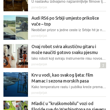
U nastavku izdvajamo najzanimljivije filmove tjedna, slažemo ih u tri liste i pitamo vas koji se naslov najviše isplate pogledati
ponedjeljak
Audi RS6 po Srbiji umjesto prikolice
vuče – top
Neobičan prizor s jedne ceste iz Srbije hit je na društvenim mrežama, a mnogi su se zapitali u kojem kontekstu bi moderni sportski karavan za sobom umjesto prikolice vukao vojno naoružanje
ponedjeljak
Ovaj robot svira akustičnu gitaru i
može naučiti gotovo svaku pjesmu
Iako roboti koji sviraju instrumente nisu novost, ovaj projekt ističe se mogućnošću čitanja digitalnih notnih zapisa, što mu omogućuje izvođenje velikog broja različitih pjesama
ponedjeljak
2
Krv u vodi, kao svakog ljeta: film
Mamac i sezona morskih pasa
Kako temperature rastu i publika kreće prema plažama, studiji i streaming platforme aktiviraju jedan od najpouzdanijih sezonskih rituala popularne subkulture: triler o morskom psu
ponedjeljak
Mladić u "kruškomobilu" vozi od
Floride sve do Washingtona na sjeveru