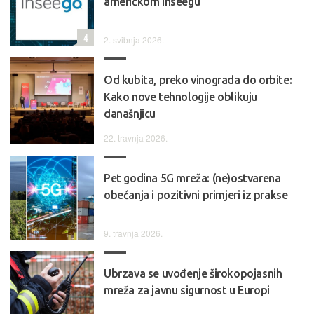
američkom Inseegu
4
2. svibnja 2026.
Od kubita, preko vinograda do orbite:
Kako nove tehnologije oblikuju
današnjicu
22. travnja 2026.
Pet godina 5G mreža: (ne)ostvarena
obećanja i pozitivni primjeri iz prakse
9. travnja 2026.
Ubrzava se uvođenje širokopojasnih
mreža za javnu sigurnost u Europi