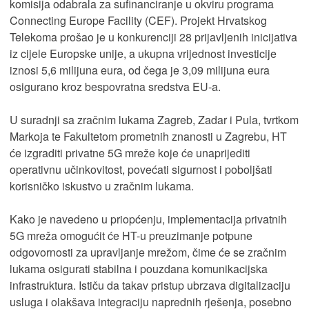
komisija odabrala za sufinanciranje u okviru programa
Connecting Europe Facility (CEF). Projekt Hrvatskog
Telekoma prošao je u konkurenciji 28 prijavljenih inicijativa
iz cijele Europske unije, a ukupna vrijednost investicije
iznosi 5,6 milijuna eura, od čega je 3,09 milijuna eura
osigurano kroz bespovratna sredstva EU-a.
U suradnji sa zračnim lukama Zagreb, Zadar i Pula, tvrtkom
Markoja te Fakultetom prometnih znanosti u Zagrebu, HT
će izgraditi privatne 5G mreže koje će unaprijediti
operativnu učinkovitost, povećati sigurnost i poboljšati
korisničko iskustvo u zračnim lukama.
Kako je navedeno u priopćenju, implementacija privatnih
5G mreža omogućit će HT-u preuzimanje potpune
odgovornosti za upravljanje mrežom, čime će se zračnim
lukama osigurati stabilna i pouzdana komunikacijska
infrastruktura. Ističu da takav pristup ubrzava digitalizaciju
usluga i olakšava integraciju naprednih rješenja, posebno