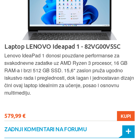
Laptop LENOVO Ideapad 1 - 82VG00V5SC
Lenovo IdeaPad 1 donosi pouzdane performanse za
svakodnevne zadatke uz AMD Ryzen 3 procesor, 16 GB
RAM-a i brzi 512 GB SSD. 15,6" zaslon pruža ugodno
iskustvo rada i preglednosti, dok lagan i jednostavan dizajn
čini ovaj laptop idealnim za učenje, posao i osnovnu
multimediju.
579,99 €
KUPI
ZADNJI KOMENTARI NA FORUMU