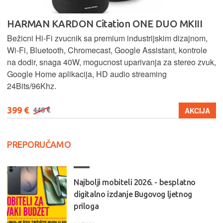
HARMAN KARDON Citation ONE DUO MKIII
Bežicni Hi-Fi zvucnik sa premium industrijskim dizajnom,
Wi-Fi, Bluetooth, Chromecast, Google Assistant, kontrole
na dodir, snaga 40W, mogucnost uparivanja za stereo zvuk,
Google Home aplikacija, HD audio streaming
24Bits/96Khz.
399 €
AKCIJA
448 €
PREPORUČAMO
Najbolji mobiteli 2026. - besplatno
digitalno izdanje Bugovog ljetnog
priloga