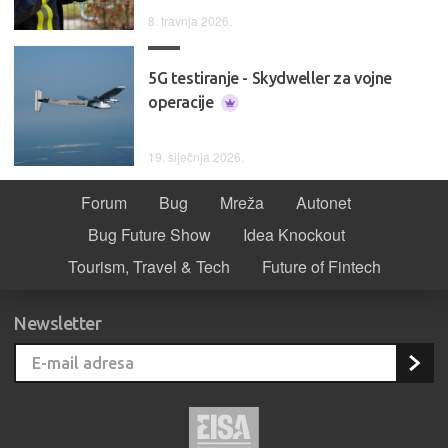
8. travnja 2026.
5G testiranje - Skydweller za vojne
operacije
19. siječnja 2026.
Forum
Bug
Mreža
Autonet
Bug Future Show
Idea Knockout
Tourism, Travel & Tech
Future of Fintech
Newsletter