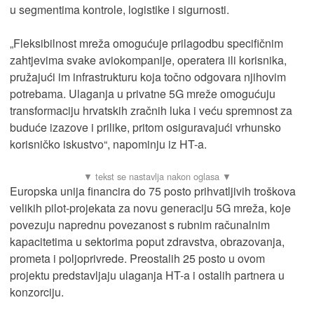
u segmentima kontrole, logistike i sigurnosti.
„Fleksibilnost mreža omogućuje prilagodbu specifičnim
zahtjevima svake aviokompanije, operatera ili korisnika,
pružajući im infrastrukturu koja točno odgovara njihovim
potrebama. Ulaganja u privatne 5G mreže omogućuju
transformaciju hrvatskih zračnih luka i veću spremnost za
buduće izazove i prilike, pritom osiguravajući vrhunsko
korisničko iskustvo“, napominju iz HT-a.
Europska unija financira do 75 posto prihvatljivih troškova
velikih pilot-projekata za novu generaciju 5G mreža, koje
povezuju naprednu povezanost s rubnim računalnim
kapacitetima u sektorima poput zdravstva, obrazovanja,
prometa i poljoprivrede. Preostalih 25 posto u ovom
projektu predstavljaju ulaganja HT-a i ostalih partnera u
konzorciju.