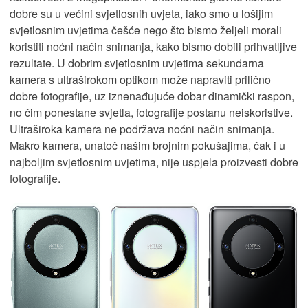
dobre su u većini svjetlosnih uvjeta, iako smo u lošijim
svjetlosnim uvjetima češće nego što bismo željeli morali
koristiti noćni način snimanja, kako bismo dobili prihvatljive
rezultate. U dobrim svjetlosnim uvjetima sekundarna
kamera s ultraširokom optikom može napraviti prilično
dobre fotografije, uz iznenađujuće dobar dinamički raspon,
no čim ponestane svjetla, fotografije postanu neiskoristive.
Ultraširoka kamera ne podržava noćni način snimanja.
Makro kamera, unatoč našim brojnim pokušajima, čak i u
najboljim svjetlosnim uvjetima, nije uspjela proizvesti dobre
fotografije.