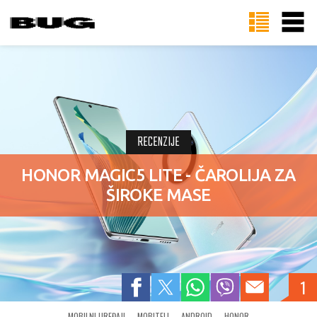
RECENZIJE
HONOR MAGIC5 LITE - ČAROLIJA ZA
ŠIROKE MASE
1
MOBILNI UREĐAJI
MOBITELI
ANDROID
HONOR