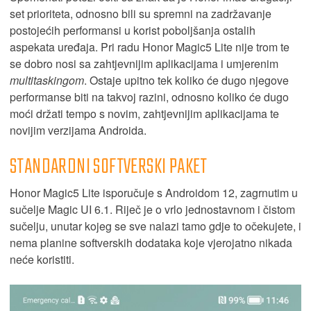
set prioriteta, odnosno bili su spremni na zadržavanje
postojećih performansi u korist poboljšanja ostalih
aspekata uređaja. Pri radu Honor Magic5 Lite nije trom te
se dobro nosi sa zahtjevnijim aplikacijama i umjerenim
multitaskingom
. Ostaje upitno tek koliko će dugo njegove
performanse biti na takvoj razini, odnosno koliko će dugo
moći držati tempo s novim, zahtjevnijim aplikacijama te
novijim verzijama Androida.
STANDARDNI SOFTVERSKI PAKET
Honor Magic5 Lite isporučuje s Androidom 12, zagrnutim u
sučelje Magic UI 6.1. Riječ je o vrlo jednostavnom i čistom
sučelju, unutar kojeg se sve nalazi tamo gdje to očekujete, i
nema planine softverskih dodataka koje vjerojatno nikada
neće koristiti.