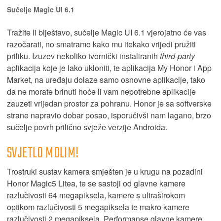
Sučelje Magic UI 6.1
Tražite li blještavo, sučelje Magic UI 6.1 vjerojatno će vas
razočarati, no smatramo kako mu itekako vrijedi pružiti
priliku. Izuzev nekoliko tvornički instaliranih
third-party
aplikacija koje je lako ukloniti, te aplikacija My Honor i App
Market, na uređaju dolaze samo osnovne aplikacije, tako
da ne morate brinuti hoće li vam nepotrebne aplikacije
zauzeti vrijedan prostor za pohranu. Honor je sa softverske
strane napravio dobar posao, isporučivši nam lagano, brzo
sučelje povrh prilično svježe verzije Androida.
SVJETLO MOLIM!
Trostruki sustav kamera smješten je u krugu na pozadini
Honor Magic5 Litea, te se sastoji od glavne kamere
razlučivosti 64 megapiksela, kamere s ultraširokom
optikom razlučivosti 5 megapiksela te makro kamere
razlučivosti 2 megapiksela. Performanse glavne kamere