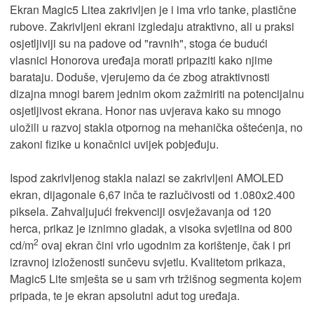
Ekran Magic5 Litea zakrivljen je i ima vrlo tanke, plastične
rubove. Zakrivljeni ekrani izgledaju atraktivno, ali u praksi
osjetljiviji su na padove od "ravnih", stoga će budući
vlasnici Honorova uređaja morati pripaziti kako njime
barataju. Doduše, vjerujemo da će zbog atraktivnosti
dizajna mnogi barem jednim okom zažmiriti na potencijalnu
osjetljivost ekrana. Honor nas uvjerava kako su mnogo
uložili u razvoj stakla otpornog na mehanička oštećenja, no
zakoni fizike u konačnici uvijek pobjeđuju.
Ispod zakrivljenog stakla nalazi se zakrivljeni AMOLED
ekran, dijagonale 6,67 inča te razlučivosti od 1.080x2.400
piksela. Zahvaljujući frekvenciji osvježavanja od 120
herca, prikaz je iznimno gladak, a visoka svjetlina od 800
2
cd/m
ovaj ekran čini vrlo ugodnim za korištenje, čak i pri
izravnoj izloženosti sunčevu svjetlu. Kvalitetom prikaza,
Magic5 Lite smješta se u sam vrh tržišnog segmenta kojem
pripada, te je ekran apsolutni adut tog uređaja.