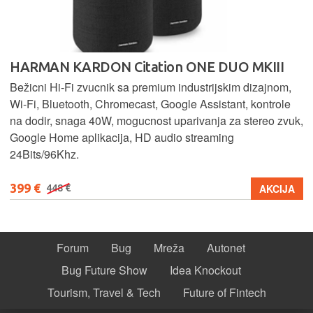
HARMAN KARDON Citation ONE DUO MKIII
Bežicni Hi-Fi zvucnik sa premium industrijskim dizajnom,
Wi-Fi, Bluetooth, Chromecast, Google Assistant, kontrole
na dodir, snaga 40W, mogucnost uparivanja za stereo zvuk,
Google Home aplikacija, HD audio streaming
24Bits/96Khz.
399 €
AKCIJA
448 €
Forum
Bug
Mreža
Autonet
Bug Future Show
Idea Knockout
Tourism, Travel & Tech
Future of Fintech