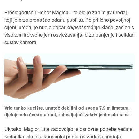
Prošlogodišnji Honor Magic4 Lite bio je zanimljiv uređaj,
koji je brzo pronašao odanu publiku. Po prilično povoljnoj
cijeni, uređaj je nudio dobar
chipset
srednje klase, zaslon s
visokom frekvencijom osvježavanja, brzo punjenje i solidan
sustav kamera.
Vrlo tanko kućište, unatoč debljini od svega 7,9 milimetara,
djeluje vrlo čvrsto u ruci, zahvaljujući zakrivljenim plohama
Ukratko, Magic4 Lite zadovoljio je osnovne potrebe većine
korisnika, što je u konačnici primarna zadaća uređaja