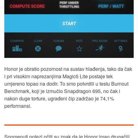
Honor je obratio pozornost na sustav hlađenja, tako da čak
i pri visokim naprezanjima Magic5 Lite postaje tek
umjereno topao na dodir. To smo potvrdili u testu Burnout
Benchmark, koji je izmučio Snapdragon 695, no čak i
nakon duge torture, ugrađeni čip zadržao je 74,1%
performansi.
Spomenuti potezi očiti su znak da je Honor imao drugačiji