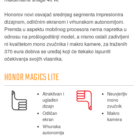
Honorov novi osvajač srednjeg segmenta impresionira
dizajnom, odličnim ekranom i vrhunskom autonomijom.
Premda u aspektu mobilnog procesora nema napretka u
odnosu na prošlogodišnji model, a nismo ostali zadivljeni
ni kvalitetom mono zvučnika i makro kamere, za traženih
370 eura dobiva se uređaj koji će itekako ispuniti
očekivanja svojih vlasnika.
HONOR MAGIC5 LITE
Atraktivan i
Neuvjerljiv
uglađen
mono
dizajn
zvučnik
Odličan
Makro
ekran
kamera
Vrhunska
autonomija