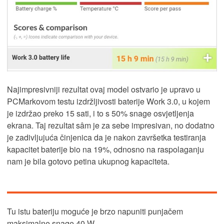
Najimpresivniji rezultat ovaj model ostvario je upravo u
PCMarkovom testu izdržljivosti baterije Work 3.0, u kojem
je izdržao preko 15 sati, i to s 50% snage osvjetljenja
ekrana. Taj rezultat sâm je za sebe impresivan, no dodatno
je zadivljujuća činjenica da je nakon završetka testiranja
kapacitet baterije bio na 19%, odnosno na raspolaganju
nam je bila gotovo petina ukupnog kapaciteta.
Tu istu bateriju moguće je brzo napuniti punjačem
maksimalne snage 40 W.