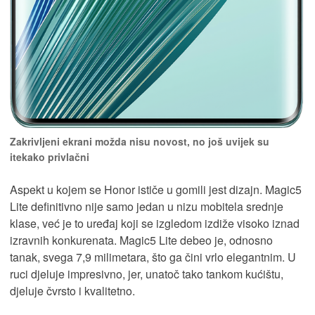
Zakrivljeni ekrani možda nisu novost, no još uvijek su
itekako privlačni
Aspekt u kojem se Honor ističe u gomili jest dizajn. Magic5
Lite definitivno nije samo jedan u nizu mobitela srednje
klase, već je to uređaj koji se izgledom izdiže visoko iznad
izravnih konkurenata. Magic5 Lite debeo je, odnosno
tanak, svega 7,9 milimetara, što ga čini vrlo elegantnim. U
ruci djeluje impresivno, jer, unatoč tako tankom kućištu,
djeluje čvrsto i kvalitetno.