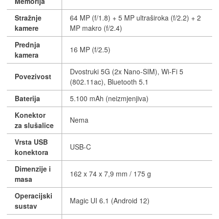
Memorija
Stražnje
64 MP (f/1.8) + 5 MP ultraširoka (f/2.2) + 2
kamere
MP makro (f/2.4)
Prednja
16 MP (f/2.5)
kamera
Dvostruki 5G (2x Nano-SIM), Wi-Fi 5
Povezivost
(802.11ac), Bluetooth 5.1
Baterija
5.100 mAh (neizmjenjiva)
Konektor
Nema
za slušalice
Vrsta USB
USB-C
konektora
Dimenzije i
162 x 74 x 7,9 mm / 175 g
masa
Operacijski
Magic UI 6.1 (Android 12)
sustav