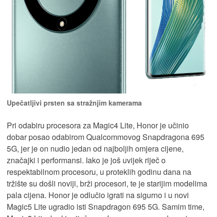
Upečatljivi prsten sa stražnjim kamerama
Pri odabiru procesora za Magic4 Lite, Honor je učinio
dobar posao odabirom Qualcommovog Snapdragona 695
5G, jer je on nudio jedan od najboljih omjera cijene,
značajki i performansi. Iako je još uvijek riječ o
respektabilnom procesoru, u proteklih godinu dana na
tržište su došli noviji, brži procesori, te je starijim modelima
pala cijena. Honor je odlučio igrati na sigurno i u novi
Magic5 Lite ugradio isti Snapdragon 695 5G. Samim time,