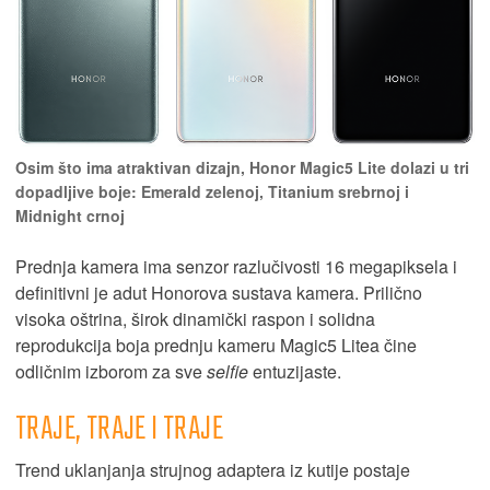
Osim što ima atraktivan dizajn, Honor Magic5 Lite dolazi u tri
dopadljive boje: Emerald zelenoj, Titanium srebrnoj i
Midnight crnoj
Prednja kamera ima senzor razlučivosti 16 megapiksela i
definitivni je adut Honorova sustava kamera. Prilično
visoka oštrina, širok dinamički raspon i solidna
reprodukcija boja prednju kameru Magic5 Litea čine
odličnim izborom za sve
selfie
entuzijaste.
TRAJE, TRAJE I TRAJE
Trend uklanjanja strujnog adaptera iz kutije postaje