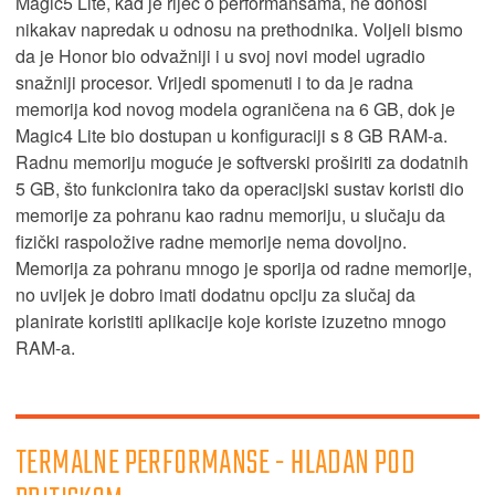
Magic5 Lite, kad je riječ o performansama, ne donosi
nikakav napredak u odnosu na prethodnika. Voljeli bismo
da je Honor bio odvažniji i u svoj novi model ugradio
snažniji procesor. Vrijedi spomenuti i to da je radna
memorija kod novog modela ograničena na 6 GB, dok je
Magic4 Lite bio dostupan u konfiguraciji s 8 GB RAM-a.
Radnu memoriju moguće je softverski proširiti za dodatnih
5 GB, što funkcionira tako da operacijski sustav koristi dio
memorije za pohranu kao radnu memoriju, u slučaju da
fizički raspoložive radne memorije nema dovoljno.
Memorija za pohranu mnogo je sporija od radne memorije,
no uvijek je dobro imati dodatnu opciju za slučaj da
planirate koristiti aplikacije koje koriste izuzetno mnogo
RAM-a.
TERMALNE PERFORMANSE - HLADAN POD