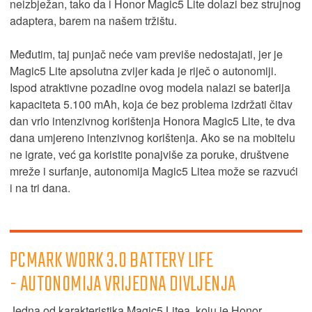
neizbježan, tako da i Honor Magic5 Lite dolazi bez strujnog
adaptera, barem na našem tržištu.
Međutim, taj punjač neće vam previše nedostajati, jer je
Magic5 Lite apsolutna zvijer kada je riječ o autonomiji.
Ispod atraktivne pozadine ovog modela nalazi se baterija
kapaciteta 5.100 mAh, koja će bez problema izdržati čitav
dan vrlo intenzivnog korištenja Honora Magic5 Lite, te dva
dana umjereno intenzivnog korištenja. Ako se na mobitelu
ne igrate, već ga koristite ponajviše za poruke, društvene
mreže i surfanje, autonomija Magic5 Litea može se razvući
i na tri dana.
PCMARK WORK 3.0 BATTERY LIFE
- AUTONOMIJA VRIJEDNA DIVLJENJA
Jedna od karakteristika Magic5 Litea, koju je Honor