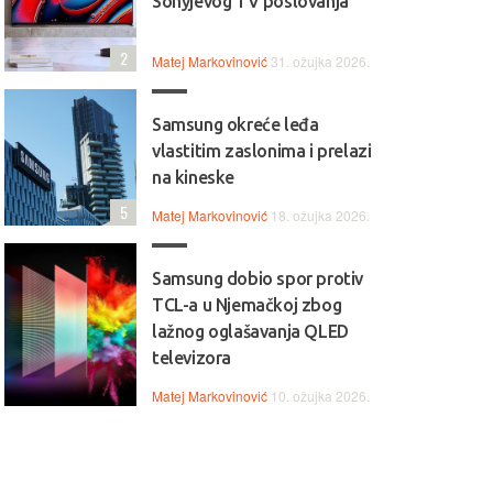
Sonyjevog TV poslovanja
2
Matej Markovinović
31. ožujka 2026.
Samsung okreće leđa
vlastitim zaslonima i prelazi
na kineske
5
Matej Markovinović
18. ožujka 2026.
Samsung dobio spor protiv
TCL-a u Njemačkoj zbog
lažnog oglašavanja QLED
televizora
Matej Markovinović
10. ožujka 2026.