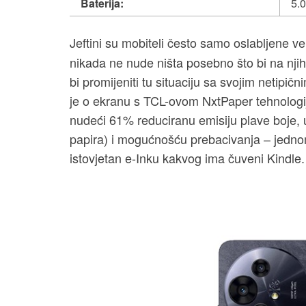
Baterija:
5.
Jeftini su mobiteli
često samo oslabljene ver
nikada ne nude ništa posebno što bi na nj
bi promijeniti tu situaciju sa svojim netipičn
je o ekranu s TCL-ovom NxtPaper tehnologi
nudeći 61% reduciranu emisiju plave boje, 
papira) i mogućnošću prebacivanja – jednom 
istovjetan e-Inku kakvog ima čuveni Kindle.