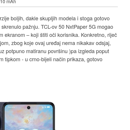
010 mAh
zije boljih, dakle skupljih modela i stoga gotovo
ih skrenulo pažnju. TCL-ov 50 NxtPaper 5G mogao
im ekranom – koji štiti oči korisnika. Konkretno, riječ
jom, zbog koje ovaj uređaj nema nikakav odsjaj,
uz potpuno matiranu površinu )pa izgleda poput
tipkom - u crno-bijeli način prikaza, gotovo