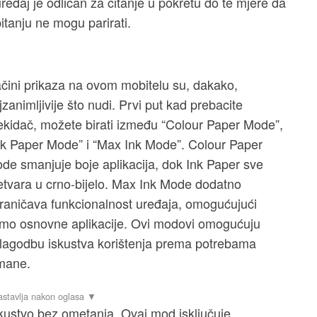
 uređaj je odličan za čitanje u pokretu do te mjere da
itanju ne mogu parirati.
čini prikaza na ovom mobitelu su, dakako,
jzanimljivije što nudi. Prvi put kad prebacite
ekidač, možete birati između “Colour Paper Mode”,
nk Paper Mode” i “Max Ink Mode”. Colour Paper
de smanjuje boje aplikacija, dok Ink Paper sve
etvara u crno-bijelo. Max Ink Mode dodatno
raničava funkcionalnost uređaja, omogućujući
mo osnovne aplikacije. Ovi modovi omogućuju
ilagodbu iskustva korištenja prema potrebama
 mane.
skustvo bez ometanja. Ovaj mod isključuje