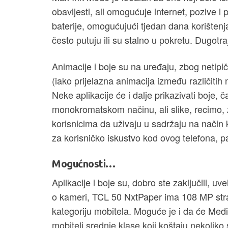
obavijesti, ali omogućuje internet, pozive 
baterije, omogućujući tjedan dana korištenj
često putuju ili su stalno u pokretu. Dugotraj
Animacije i boje su na uređaju, zbog netipi
(iako prijelazna animacija između različiti
Neke aplikacije će i dalje prikazivati boje,
monokromatskom načinu, ali slike, recimo,
korisnicima da uživaju u sadržaju na način k
za korisničko iskustvo kod ovog telefona, p
Mogućnosti…
Aplikacije i boje su, dobro ste zaključili, u
o kameri, TCL 50 NxtPaper ima 108 MP stra
kategoriju mobitela. Moguće je i da će Med
mobiteli srednje klase koji koštaju nekoliko 