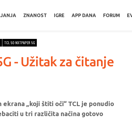
LJANJA
ZNANOST
IGRE
APP DANA
FORUM
E
L
TCL 50 NXTPAPER 5G
G - Užitak za čitanje
krana „koji štiti oči“ TCL je ponudio
aciti u tri različita načina gotovo