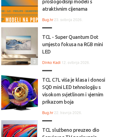
prošlogodišnji modeli s
atraktivnim cijenama
Bug.hr
23. svibnja 2026.
TCL - Super Quantum Dot
umjesto fokusa na RGB mini
LED
3
Dinko Kadi
12. svibnja 2026.
TCL C7L viša je klasa i donosi
SQD mini LED tehnologiju s
visokom svjetlinom i vjernim
prikazom boja
Bug.hr
22. travnja 2026.
TCL službeno preuzeo dio