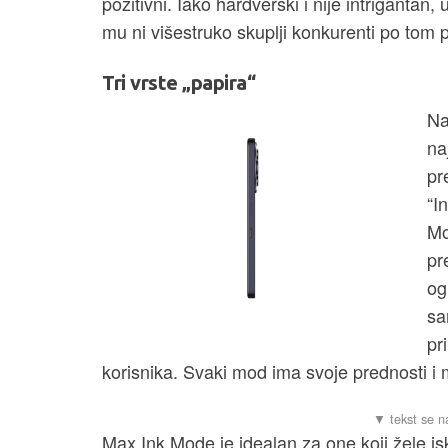
pozitivni. Iako hardverski i nije intrigantan,
mu ni višestruko skuplji konkurenti po tom p
Tri vrste „papira“
Na
na
pr
“I
Mo
pr
og
sa
pr
korisnika. Svaki mod ima svoje prednosti i
Max Ink Mode je idealan za one koji žele i