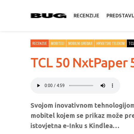
RECENZIJE
PREDSTAV
RECENZIJE
MOBITELI
MOBILNI UREĐAJI
HRVATSKI TELEKOM
TC
TCL 50 NxtPaper 5
Svojom inovativnom tehnologijom e
mobitel kojem se prikaz može preb
istovjetna e-Inku s Kindlea…