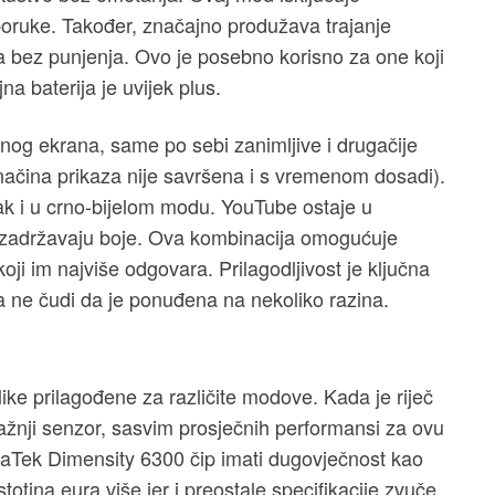
i poruke. Također, značajno produžava trajanje
a bez punjenja. Ovo je posebno korisno za one koji
na baterija je uvijek plus.
čnog ekrana, same po sebi zanimljive i drugačije
h načina prikaza nije savršena i s vremenom dosadi).
 čak i u crno-bijelom modu. YouTube ostaje u
 zadržavaju boje. Ova kombinacija omogućuje
oji im najviše odgovara. Prilagodljivost je ključna
a ne čudi da je ponuđena na nekoliko razina.
velike prilagođene za različite modove. Kada je riječ
žnji senzor, sasvim prosječnih performansi za ovu
iaTek Dimensity 6300 čip imati dugovječnost kao
stotina eura više jer i preostale specifikacije zvuče