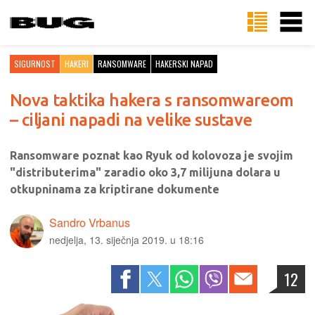
SIGURNOST
HAKERI
RANSOMWARE
HAKERSKI NAPAD
Nova taktika hakera s ransomwareom
– ciljani napadi na velike sustave
Ransomware poznat kao Ryuk od kolovoza je svojim
"distributerima" zaradio oko 3,7 milijuna dolara u
otkupninama za kriptirane dokumente
Sandro Vrbanus
nedjelja, 13. siječnja 2019. u 18:16
12