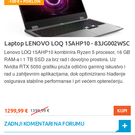
-100 € + POKLON
Laptop LENOVO LOQ 15AHP10 - 83JG002WSC
Lenovo LOQ 15AHP10 kombinira Ryzen 5 procesor, 16 GB
RAM-a i 1 TB SSD za brz rad i dovoljno prostora. Uz
Nvidia RTX 5050 grafiku pruža odlično gaming iskustvo i
rad u zahtjevnim aplikacijama, dok optimizirano hlađenje
osigurava stabilne performanse i pri većem opterećenju.
1299,99 €
KUPI
1399,99 €
ZADNJI KOMENTARI NA FORUMU