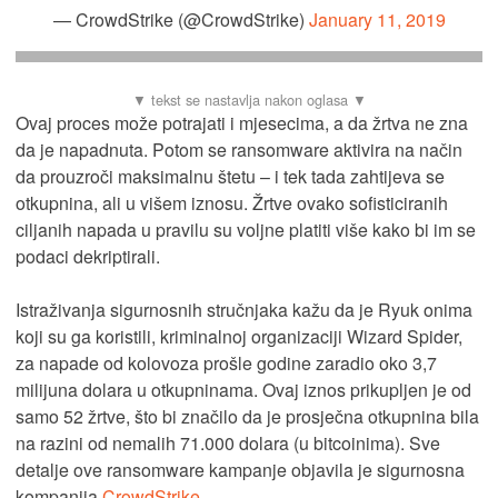
— CrowdStrike (@CrowdStrike)
January 11, 2019
Ovaj proces može potrajati i mjesecima, a da žrtva ne zna
da je napadnuta. Potom se ransomware aktivira na način
da prouzroči maksimalnu štetu – i tek tada zahtijeva se
otkupnina, ali u višem iznosu. Žrtve ovako sofisticiranih
ciljanih napada u pravilu su voljne platiti više kako bi im se
podaci dekriptirali.
Istraživanja sigurnosnih stručnjaka kažu da je Ryuk onima
koji su ga koristili, kriminalnoj organizaciji Wizard Spider,
za napade od kolovoza prošle godine zaradio oko 3,7
milijuna dolara u otkupninama. Ovaj iznos prikupljen je od
samo 52 žrtve, što bi značilo da je prosječna otkupnina bila
na razini od nemalih 71.000 dolara (u bitcoinima). Sve
detalje ove ransomware kampanje objavila je sigurnosna
kompanija
CrowdStrike
.