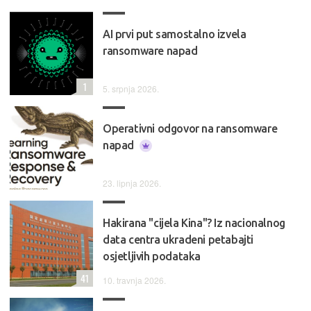
AI prvi put samostalno izvela
ransomware napad
1
5. srpnja 2026.
Operativni odgovor na ransomware
napad
23. lipnja 2026.
Hakirana "cijela Kina"? Iz nacionalnog
data centra ukradeni petabajti
osjetljivih podataka
41
10. travnja 2026.