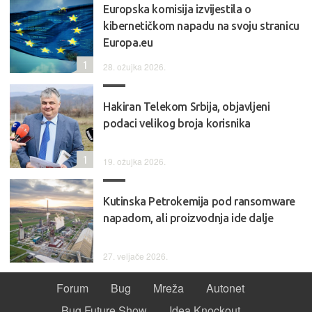
Europska komisija izvijestila o
kibernetičkom napadu na svoju stranicu
Europa.eu
1
28. ožujka 2026.
Hakiran Telekom Srbija, objavljeni
podaci velikog broja korisnika
1
19. ožujka 2026.
Kutinska Petrokemija pod ransomware
napadom, ali proizvodnja ide dalje
27. veljače 2026.
Forum
Bug
Mreža
Autonet
Bug Future Show
Idea Knockout