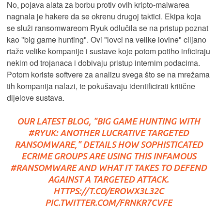
No, pojava alata za borbu protiv ovih kripto-malwarea
nagnala je hakere da se okrenu drugoj taktici. Ekipa koja
se služi ransomwareom Ryuk odlučila se na pristup poznat
kao "big game hunting". Ovi "lovci na velike lovine" ciljano
rtaže velike kompanije i sustave koje potom potiho inficiraju
nekim od trojanaca i dobivaju pristup internim podacima.
Potom koriste softvere za analizu svega što se na mrežama
tih kompanija nalazi, te pokušavaju identificirati kritične
dijelove sustava.
OUR LATEST BLOG, "BIG GAME HUNTING WITH
#RYUK
: ANOTHER LUCRATIVE TARGETED
RANSOMWARE," DETAILS HOW SOPHISTICATED
ECRIME GROUPS ARE USING THIS INFAMOUS
#RANSOMWARE
AND WHAT IT TAKES TO DEFEND
AGAINST A TARGETED ATTACK.
HTTPS://T.CO/EROWX3L32C
PIC.TWITTER.COM/FRNKR7CVFE