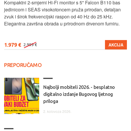
Kompaktni 2-smjerni Hi-Fi monitor s 5" Falcon B110 bas
jedinicom i SEAS visokotoncem pruža prirodan, detaljan
zvuk i širok frekvencijski raspon od 40 Hz do 25 kHz.
Elegantna završna obrada u prirodnom drvenom furniru.
1.979 €
AKCIJA
2.999 €
PREPORUČAMO
Najbolji mobiteli 2026. - besplatno
digitalno izdanje Bugovog ljetnog
priloga
2. kolovoza 2026.