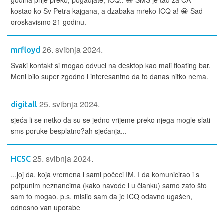
kostao ko Sv Petra kajgana, a dzabaka mreko ICQ a! 😀 Sad
oroskavismo 21 godinu.
26. svibnja 2024.
mrfloyd
Svaki kontakt si mogao odvuci na desktop kao mali floating bar.
Meni bilo super zgodno i interesantno da to danas nitko nema.
25. svibnja 2024.
digitall
sjeća li se netko da su se jedno vrijeme preko njega mogle slati
sms poruke besplatno?ah sjećanja...
25. svibnja 2024.
HCSC
...joj da, koja vremena i sami počeci IM. I da komunicirao i s
potpunim neznancima (kako navode i u članku) samo zato što
sam to mogao. p.s. mislio sam da je ICQ odavno ugašen,
odnosno van uporabe