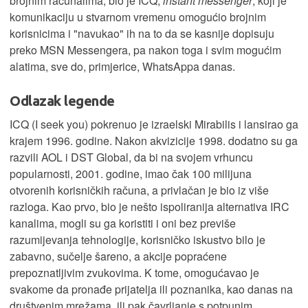
brojnim računalima, bio je ICQ,
instant messenger
, koji je
komunikaciju u stvarnom vremenu omogućio brojnim
korisnicima i "navukao" ih na to da se kasnije dopisuju
preko MSN Messengera, pa nakon toga i svim mogućim
alatima, sve do, primjerice, WhatsAppa danas.
Odlazak legende
ICQ (I seek you) pokrenuo je izraelski Mirabilis i lansirao ga
krajem 1996. godine. Nakon akvizicije 1998. dodatno su ga
razvili AOL i DST Global, da bi na svojem vrhuncu
popularnosti, 2001. godine, imao čak 100 milijuna
otvorenih korisničkih računa, a privlačan je bio iz više
razloga. Kao prvo, bio je nešto ispoliranija alternativa IRC
kanalima, mogli su ga koristiti i oni bez previše
razumijevanja tehnologije, korisničko iskustvo bilo je
zabavno, sučelje šareno, a akcije popraćene
prepoznatljivim zvukovima. K tome, omogućavao je
svakome da pronađe prijatelja ili poznanika, kao danas na
društvenim mrežama, ili pak čavrljanje s potpunim