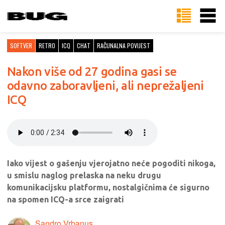
SOFTVER
RETRO
ICQ
CHAT
RAČUNALNA POVIJEST
Nakon više od 27 godina gasi se
odavno zaboravljeni, ali neprežaljeni
ICQ
Iako vijest o gašenju vjerojatno neće pogoditi nikoga,
u smislu naglog prelaska na neku drugu
komunikacijsku platformu, nostalgičnima će sigurno
na spomen ICQ-a srce zaigrati
Sandro Vrbanus