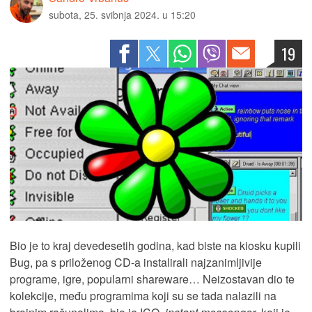
subota, 25. svibnja 2024. u 15:20
19
Bio je to kraj devedesetih godina, kad biste na kiosku kupili
Bug, pa s priloženog CD-a instalirali najzanimljivije
programe, igre, popularni shareware… Neizostavan dio te
kolekcije, među programima koji su se tada nalazili na