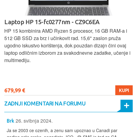
Laptop HP 15-fc0277nm - CZ9C6EA
HP 15 kombinira AMD Ryzen 5 procesor, 16 GB RAM-a i
512 GB SSD za brz i učinkovit rad. 15,6" zaslon pruža
ugodno iskustvo korištenja, dok pouzdan dizajn čini ovaj
laptop odličnim izborom za svakodnevne zadatke, učenje i
multimediju.
679,99 €
KUPI
ZADNJI KOMENTARI NA FORUMU
26. svibnja 2024.
Brk
Ja se 2003 ce ozenih, a zenu sam upoznao u Canadi par
godina prije preko, pogadjate, ICQ.. 😅 SMS je tad za CA