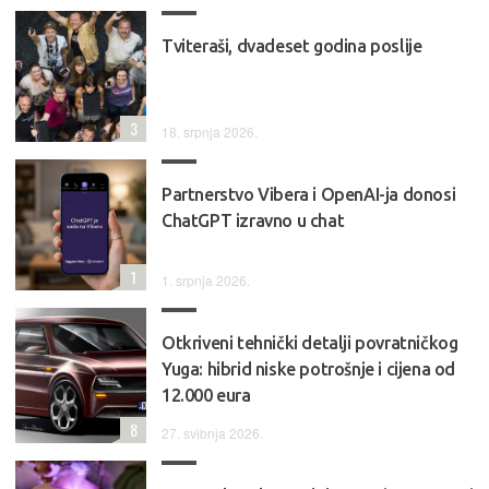
Tviteraši, dvadeset godina poslije
3
18. srpnja 2026.
Partnerstvo Vibera i OpenAI-ja donosi
ChatGPT izravno u chat
1
1. srpnja 2026.
Otkriveni tehnički detalji povratničkog
Yuga: hibrid niske potrošnje i cijena od
12.000 eura
8
27. svibnja 2026.