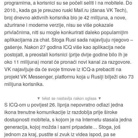
programima, a korisnici su se počeli seliti i na mobitele. Do
2010., kada ga je preuzeo ruski Mail.ru (danas VK Tech),
broj dnevno aktivnih korisnika bio je 42 milijuna, a nove,
ažurirane i moderne verzije, nisu se više pokazale
privlačnima, niti su mogle konkurirati daleko popularnijim
aplikacijama za chat. Stoga Rusi sada najavljuju njegovo –
gašenje. Nakon 27 godina ICQ više kao aplikacija neće
postojati, a preostali korisnici (prije dvije godine bilo ih je
oko 11 milijuna) morat će pronaći novi kanal za razgovore.
VK najavljuje da će svoje timove iz ICQ-a prebaciti na
projekt VK Messenger, platformu koja u Rusiji bilježi oko 73
milijuna korisnika.
S ICQ-om u povijest 26. lipnja nepovratno odlazi jedna
ikona trenutne komunikacije iz razdoblja prije široke
dostupnosti mobitela, s kojom je na Internetu stasala jedna
generacija, kojoj možda i sami pripadate… Stoga, još
jednom za kraj, pustite si zvuk iz videa ispod, pa se