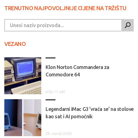
TRENUTNO NAJPOVOLJNIJE CIJENE NA TRŽIŠTU
VEZANO
Klon Norton Commandera za
Commodore 64
prije 11 sati
Legendarni iMac G3 'vraća se' na stolove
kao sat i AI pomoćnik
28. srpnja 2026.