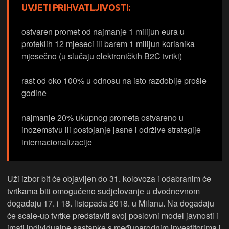
UVJETI PRIHVATLJIVOSTI:
ostvaren promet od najmanje 1 milijun eura u
proteklih 12 mjeseci ili barem 1 milijun korisnika
mjesečno (u slučaju elektroničkih B2C tvrtki)
rast od oko 100% u odnosu na isto razdoblje prošle
godine
najmanje 20% ukupnog prometa ostvareno u
inozemstvu ili postojanje jasne i održive strategije
internacionalizacije
Uži izbor bit će objavljen do 31. kolovoza i odabranim će
tvrtkama biti omogućeno sudjelovanje u dvodnevnom
događaju 17. i 18. listopada 2018. u Milanu. Na događaju
će scale-up tvrtke predstaviti svoj poslovni model javnosti i
imati individualne sastanke s međunarodnim investitorima i