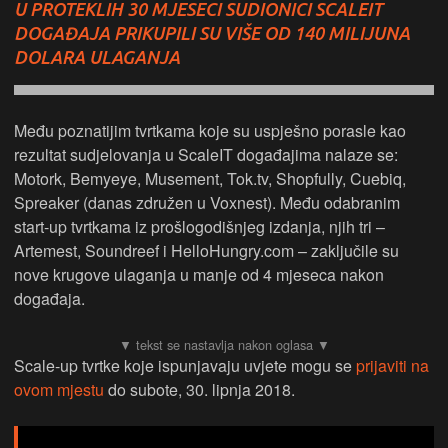
U PROTEKLIH 30 MJESECI SUDIONICI SCALEIT
DOGAĐAJA PRIKUPILI SU VIŠE OD 140 MILIJUNA
DOLARA ULAGANJA
Među poznatijim tvrtkama koje su uspješno porasle kao
rezultat sudjelovanja u ScaleIT događajima nalaze se:
Motork, Bemyeye, Musement, Tok.tv, Shopfully, Cuebiq,
Spreaker (danas združen u Voxnest). Među odabranim
start-up tvrtkama iz prošlogodišnjeg izdanja, njih tri –
Artemest, Soundreef i HelloHungry.com – zaključile su
nove krugove ulaganja u manje od 4 mjeseca nakon
događaja.
Scale-up tvrtke koje ispunjavaju uvjete mogu se
prijaviti na
ovom mjestu
do subote, 30. lipnja 2018.