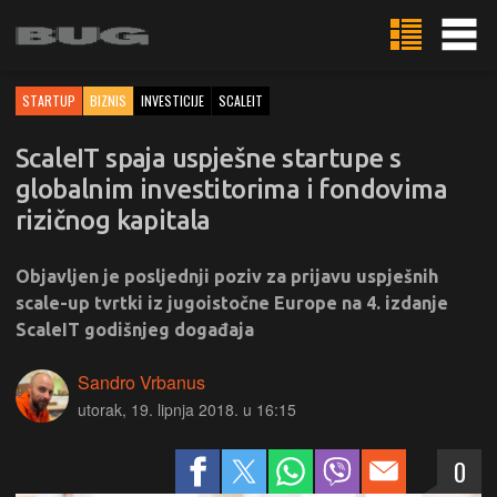
STARTUP
BIZNIS
INVESTICIJE
SCALEIT
ScaleIT spaja uspješne startupe s
globalnim investitorima i fondovima
rizičnog kapitala
Objavljen je posljednji poziv za prijavu uspješnih
scale-up tvrtki iz jugoistočne Europe na 4. izdanje
ScaleIT godišnjeg događaja
Sandro Vrbanus
utorak, 19. lipnja 2018. u 16:15
0