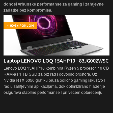
donosi vrhunske performanse za gaming i zahtjevne
zadatke bez kompromisa.
-100 € + POKLON
Laptop LENOVO LOQ 15AHP10 - 83JG002WSC
Lenovo LOQ 15AHP10 kombinira Ryzen 5 procesor, 16 GB
RAM-a i 1 TB SSD za brz rad i dovoljno prostora. Uz
Nvidia RTX 5050 grafiku pruža odlično gaming iskustvo i
rad u zahtjevnim aplikacijama, dok optimizirano hlađenje
osigurava stabilne performanse i pri većem opterećenju.