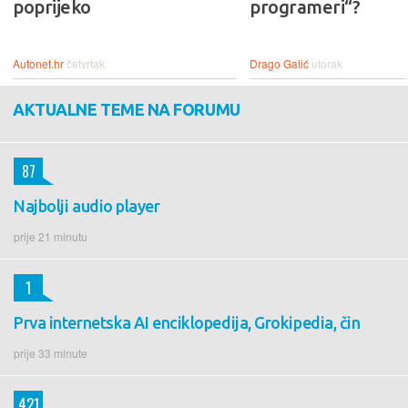
poprijeko
programeri“?
Autonet.hr
četvrtak
Drago Galić
utorak
AKTUALNE TEME NA FORUMU
87
Najbolji audio player
prije 21 minutu
1
Prva internetska AI enciklopedija, Grokipedia, čin
prije 33 minute
421