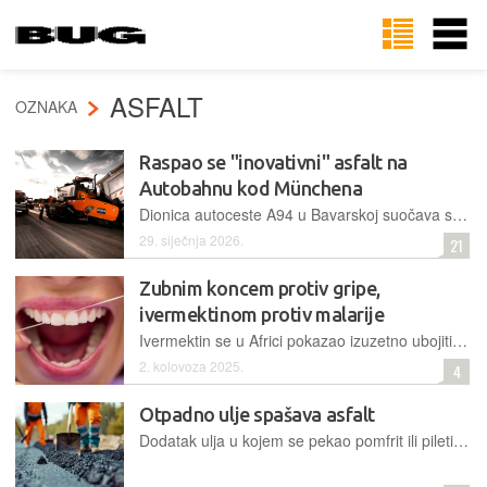
ASFALT
OZNAKA
Raspao se "inovativni" asfalt na
Autobahnu kod Münchena
Dionica autoceste A94 u Bavarskoj suočava se s ozbiljnim oštećenjima kolnika uzrokovanim novim tipom asfalta, što dovodi do skupih sanacija i prometnih ograničenja samo nekoliko godina nakon izgradnje
29. siječnja 2026.
21
Zubnim koncem protiv gripe,
ivermektinom protiv malarije
Ivermektin se u Africi pokazao izuzetno ubojitim sredstvom protiv malaričnih komaraca i razne gamadi
2. kolovoza 2025.
4
Otpadno ulje spašava asfalt
Dodatak ulja u kojem se pekao pomfrit ili piletina asfaltu skinutom sa ceste čini ga da bude kao nov. Zašto? Odgovor na to pitanje daje kompjutor molekulskim modeliranjem