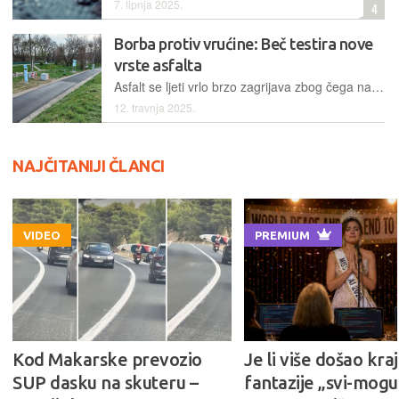
7. lipnja 2025.
4
Borba protiv vrućine: Beč testira nove
vrste asfalta
Asfalt se ljeti vrlo brzo zagrijava zbog čega nastaju veliki toplinski otoci, osobito u gradskim središtima. Iz tog razloga Beč u okviru pilot-projekta testira nove mogućnosti asfaltiranja
12. travnja 2025.
NAJČITANIJI ČLANCI
VIDEO
PREMIUM
Kod Makarske prevozio
Je li više došao kraj
SUP dasku na skuteru –
fantazije „svi-mogu-