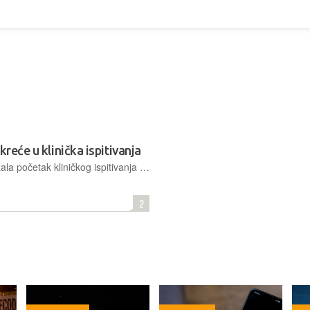
kreće u klinička ispitivanja
Australska država financijski je podržala početak kliničkog ispitivanja prvog lijeka za liječenje srčanog udara i zaštitu donorskih srca koji će se sljedeće četiri godine provoditi na ljudima
2