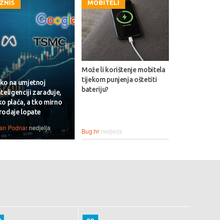
IZNIS
MOBITELI
Može li korištenje mobitela
tijekom punjenja oštetiti
ko na umjetnoj
bateriju?
nteligenciji zarađuje,
ko plaća, a tko mirno
rodaje lopate
van Podnar
nedjelja
Bug.hr
nedjelja