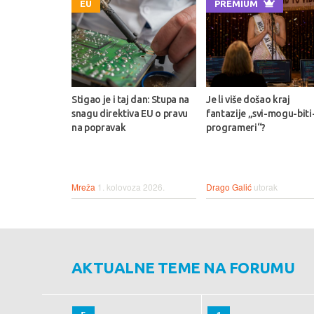
EU
PREMIUM
Stigao je i taj dan: Stupa na
Je li više došao kraj
snagu direktiva EU o pravu
fantazije „svi-mogu-biti
na popravak
programeri“?
Mreža
1. kolovoza 2026.
Drago Galić
utorak
AKTUALNE TEME NA FORUMU