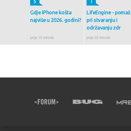
5
1
Gdje iPhone košta
LifeEngine - pomaž
najviše u 2026. godini?
pri stvaranju i
održavanju zdr
prije 13 minuta
prije 22 minute