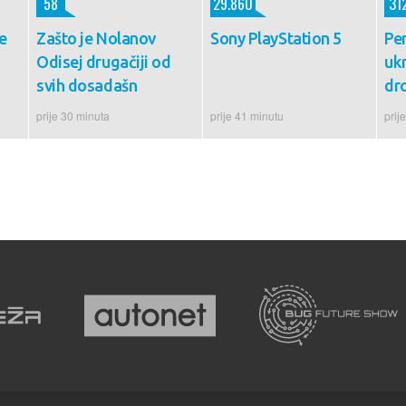
58
29.860
31
e
Zašto je Nolanov
Sony PlayStation 5
Pe
Odisej drugačiji od
ukr
svih dosadašn
dr
prije 30 minuta
prije 41 minutu
prij