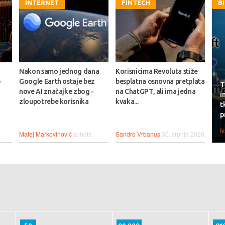
INTERNET
FINTECH
B
Nakon samo jednog dana
Korisnicima Revoluta stiže
-
Google Earth ostaje bez
besplatna osnovna pretplata
T
nove AI značajke zbog -
na ChatGPT, ali ima jedna
i
zloupotrebe korisnika
kvaka...
t
p
I
Matej Markovinović
subota
Sandro Vrbanus
30. srpnja 2026.