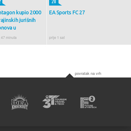
2
28
ntagon kupio 2000
EA Sports FC 27
ajinskih jurišnih
onova u
e 47 minuta
prije 1 sat
povratak na vrh