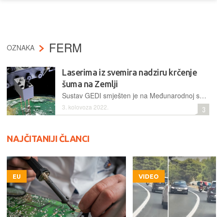
FERM
OZNAKA
Laserima iz svemira nadziru krčenje
šuma na Zemlji
Sustav GEDI smješten je na Međunarodnoj svemirskoj postaji, a laserske zrake i ispaljuje na stabla iz orbitalnog laboratorija
3. kolovoza 2022.
3
NAJČITANIJI ČLANCI
EU
VIDEO