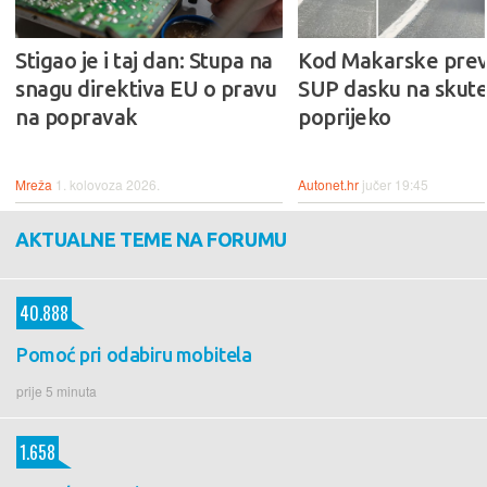
Stigao je i taj dan: Stupa na
Kod Makarske prev
snagu direktiva EU o pravu
SUP dasku na skute
na popravak
poprijeko
Mreža
1. kolovoza 2026.
Autonet.hr
jučer 19:45
AKTUALNE TEME NA FORUMU
40.888
Pomoć pri odabiru mobitela
prije 5 minuta
1.658