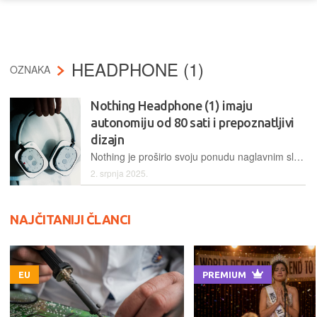
HEADPHONE (1)
OZNAKA
Nothing Headphone (1) imaju
autonomiju od 80 sati i prepoznatljivi
dizajn
Nothing je proširio svoju ponudu naglavnim slušalicama koje donose impresivnu autonomiju i prepoznatljivi transparentni dizajn
2. srpnja 2025.
NAJČITANIJI ČLANCI
EU
PREMIUM