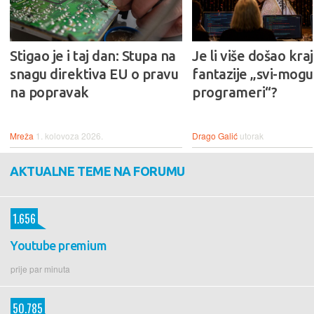
Stigao je i taj dan: Stupa na
Je li više došao kraj
snagu direktiva EU o pravu
fantazije „svi-mogu-
na popravak
programeri“?
Mreža
1. kolovoza 2026.
Drago Galić
utorak
AKTUALNE TEME NA FORUMU
1.656
Youtube premium
prije par minuta
50.785