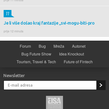
77
Je li više došao kraj fantazije „svi-mogu-biti-pro
prije 12 minuta
Forum
Bug
Mreža
Autonet
Bug Future Show
Idea Knockout
Tourism, Travel & Tech
Future of Fintech
Newsletter