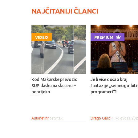
NAJČITANIJI ČLANCI
VIDEO
PREMIUM
Kod Makarske prevozio
Je li više došao kraj
SUP dasku na skuteru –
fantazije „svi-mogu-biti
poprijeko
programeri“?
Autonet.hr
četvrtak
Drago Galić
4. kolovoza 202