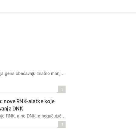
Suvremeni sustavi preciznog editiranja gena obećavaju znatno manje pogrešaka od dosadašnjih CRISPR metoda, što otvara novo poglavlje u genetičkom inženjerstvu budućnosti
1
a: nove RNK-alatke koje
ivanja DNK
Nova generacija CRISPR-alata uređuje RNK, a ne DNK, omogućujući privremene i reverzibilne promjene koje obećavaju sigurnije genske terapije za rijetke i teške bolesti
7