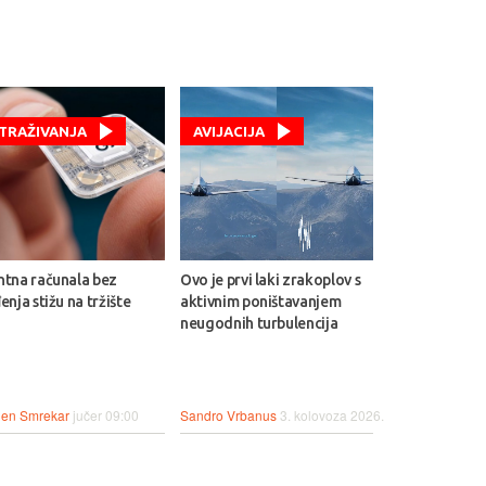
STRAŽIVANJA
AVIJACIJA
ntna računala bez
Ovo je prvi laki zrakoplov s
enja stižu na tržište
aktivnim poništavanjem
neugodnih turbulencija
en Smrekar
jučer 09:00
Sandro Vrbanus
3. kolovoza 2026.