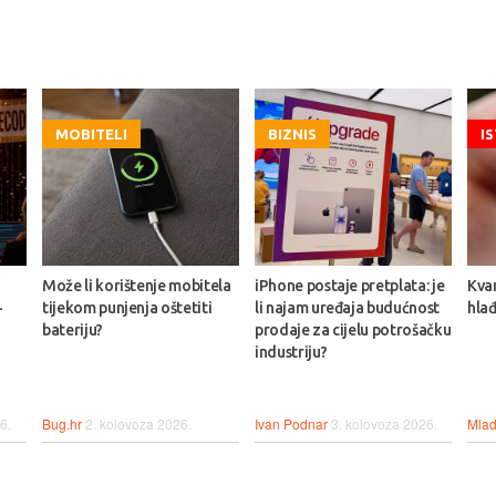
MOBITELI
BIZNIS
I
Može li korištenje mobitela
iPhone postaje pretplata: je
Kva
-
tijekom punjenja oštetiti
li najam uređaja budućnost
hlađ
bateriju?
prodaje za cijelu potrošačku
industriju?
6.
Bug.hr
2. kolovoza 2026.
Ivan Podnar
3. kolovoza 2026.
Mlad