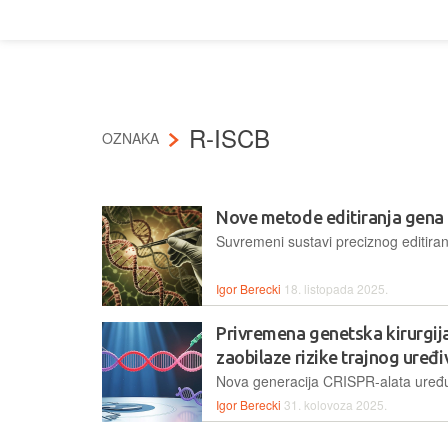
R-ISCB
OZNAKA
Nove metode editiranja gena
Igor Berecki
18. listopada 2025.
Privremena genetska kirurgij
zaobilaze rizike trajnog uređ
Igor Berecki
31. kolovoza 2025.