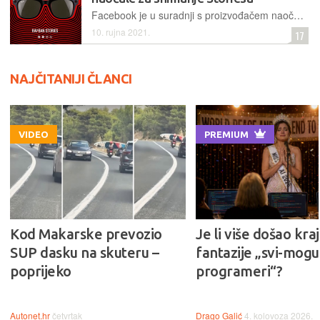
Facebook je u suradnji s proizvođačem naočala Ray-Banom predstavio pametne naočale kojima se mogu snimati video ili fotografije, s primarnom svrhom objavljivanja na društvenim mrežama
10. rujna 2021.
17
NAJČITANIJI ČLANCI
VIDEO
PREMIUM
Kod Makarske prevozio
Je li više došao kraj
SUP dasku na skuteru –
fantazije „svi-mogu-
poprijeko
programeri“?
Autonet.hr
četvrtak
Drago Galić
4. kolovoza 2026.