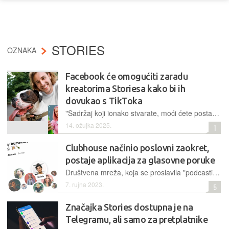
STORIES
OZNAKA
Facebook će omogućiti zaradu
kreatorima Storiesa kako bi ih
dovukao s TikToka
"Sadržaj koji ionako stvarate, moći ćete postaviti na Facebook kao Story te na njemu dodatno zaraditi", poruka je iz Facebooka influencerima i ostalima koji prihode ostvaruju na TikToku
14. ožujka 2025.
1
Clubhouse načinio poslovni zaokret,
postaje aplikacija za glasovne poruke
Društvena mreža, koja se proslavila "podcastima uživo" i postala jedan od najvećih pandemijskih hitova, primorana je učiniti veliku promjenu u načinu rada i privlačenja publike
7. rujna 2023.
5
Značajka Stories dostupna je na
Telegramu, ali samo za pretplatnike