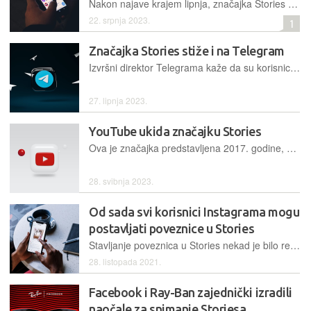
Nakon najave krajem lipnja, značajka Stories postala je dostupna na Telegramu. Trenutno je mogu koristiti isključivo oni koji plaćaju Telegram Premium
22. srpnja 2023.
1
Značajka Stories stiže i na Telegram
Izvršni direktor Telegrama kaže da su korisnici godinama tražili da se unutar aplikacije doda popularna značajka Stories, koja se može pronaći više-manje na svakoj društvenoj mreži
27. lipnja 2023.
YouTube ukida značajku Stories
Ova je značajka predstavljena 2017. godine, a bila je dostupna korisnicima s preko 10.000 pretplatnika. Slično kao i na Instagramu, objave bi nestale nakon određenog vremena
28. svibnja 2023.
Od sada svi korisnici Instagrama mogu
postavljati poveznice u Stories
Stavljanje poveznica u Stories nekad je bilo rezervirano samo za verificirane račune ili one koje imaju više od 10.000 pratitelja, a sada je ta opcija dostupna svima
28. listopada 2021.
Facebook i Ray-Ban zajednički izradili
naočale za snimanje Storiesa