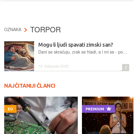
TORPOR
OZNAKA
Mogu li ljudi spavati zimski san?
Dani se skraćuju, zrak se hladi, a i mi se - poput medvjeda - polako povlačimo prema toplijim i mirnijim mjestima. Još kad bismo mogli prespavati zimu...
19. listopada 2025.
7
NAJČITANIJI ČLANCI
EU
PREMIUM