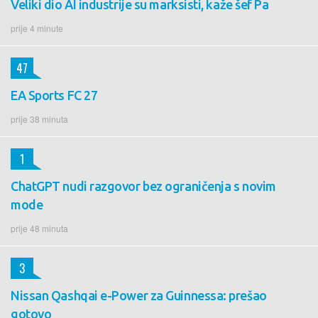
Veliki dio AI industrije su marksisti, kaže šef Pa
prije 4 minute
47
EA Sports FC 27
prije 38 minuta
1
ChatGPT nudi razgovor bez ograničenja s novim
mode
prije 48 minuta
3
Nissan Qashqai e-Power za Guinnessa: prešao
gotovo