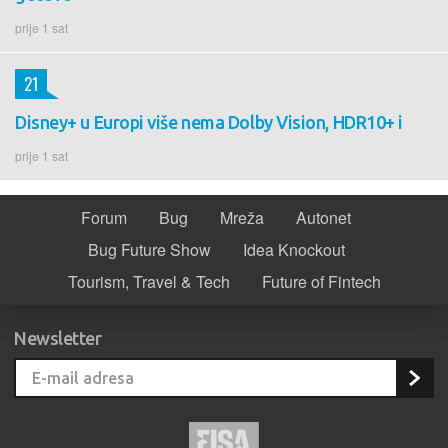
prije 1 sat
21
Disney+ u Europi više nema Dolby Vision, HDR10+ i
prije 1 sat
Forum
Bug
Mreža
Autonet
Bug Future Show
Idea Knockout
Tourism, Travel & Tech
Future of Fintech
Newsletter