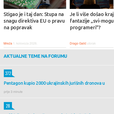
Stigao je i taj dan: Stupa na
Je li više došao kraj
snagu direktiva EU o pravu
fantazije „svi-mogu-
na popravak
programeri“?
Mreža
1. kolovoza 2026.
Drago Galić
utorak
AKTUALNE TEME NA FORUMU
372
Pentagon kupio 2000 ukrajinskih jurišnih dronova u
prije 3 minute
28