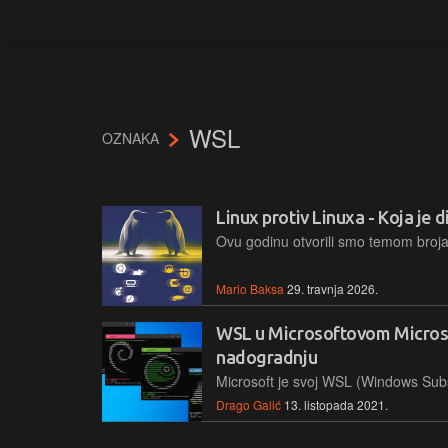
WSL
OZNAKA
Linux protiv Linuxa - Koja je d
Mario Baksa
29. travnja 2026.
WSL u Microsoftovom Microso
nadogradnju
Drago Galić
13. listopada 2021.