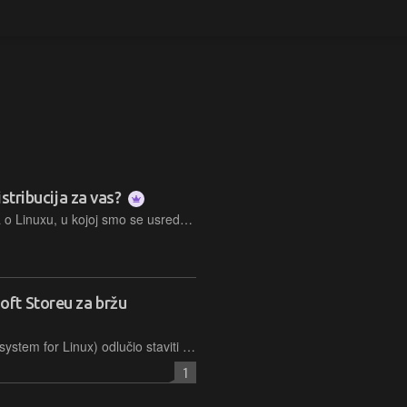
istribucija za vas?
Ovu godinu otvorili smo temom broja o Linuxu, u kojoj smo se usredotočili na razlike između Linuxa i Windowsa te pokazali kako isprobati i instalirati neku od distribucija Linuxa. Zbog popularnosti teme sada dublje ulazimo u razlike među distribucijama Linuxa i radnim okolinama, kako biste lakše odabrali konkretnu distribuciju i lakše se snašli u svijetu Linuxa.
ft Storeu za bržu
Microsoft je svoj WSL (Windows Subsystem for Linux) odlučio staviti na Microsoft Store kako bi ubrzao i olakšao nadogradnju korisnicima ovoga sustava koji je dostupan od Windowsa 10, ali je integriran u nove Windowse 11
1