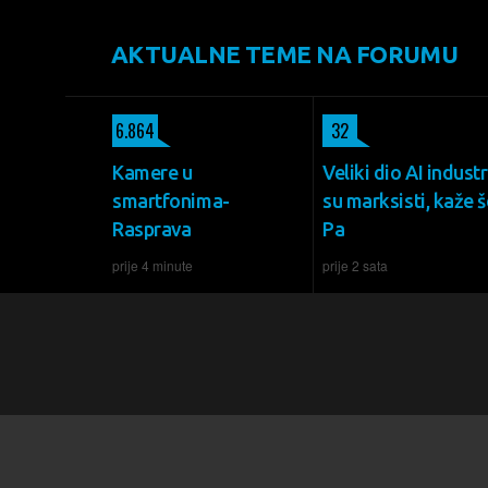
AKTUALNE TEME NA FORUMU
6.864
32
Kamere u
Veliki dio AI industr
smartfonima-
su marksisti, kaže š
Rasprava
Pa
prije 4 minute
prije 2 sata