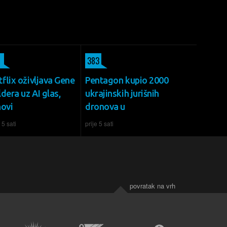
383
flix oživljava Gene
Pentagon kupio 2000
dera uz AI glas,
ukrajinskih jurišnih
novi
dronova u
 5 sati
prije 5 sati
povratak na vrh