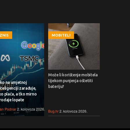
IZNIS
MOBITELI
Može li korištenje mobitela
tijekom punjenja oštetiti
ko na umjetnoj
bateriju?
nteligenciji zarađuje,
ko plaća, a tko mirno
rodaje lopate
van Podnar
2. kolovoza 2026.
Bug.hr
2. kolovoza 2026.