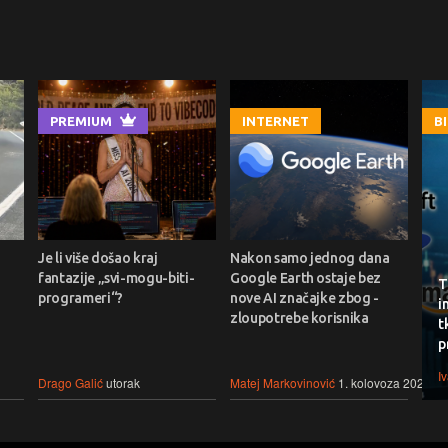
PREMIUM
INTERNET
B
Je li više došao kraj
Nakon samo jednog dana
fantazije „svi-mogu-biti-
Google Earth ostaje bez
T
programeri“?
nove AI značajke zbog -
i
zloupotrebe korisnika
t
p
I
Drago Galić
utorak
Matej Markovinović
1. kolovoza 2026.