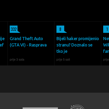
332
8
1
ije
Grand Theft Auto
Bijeli haker promijenio
Net
ef
(GTA VI) - Rasprava
stranu? Doznalo se
Wil
tko je
fa
prije 3 sata
prije 5 sati
prije