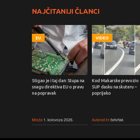
NAJČITANIJI ČLANCI
EU
VIDEO
Stigao je i taj dan: Stupa na
Kod Makarske prevozio
snagu direktiva EU o pravu
SUP dasku na skuteru –
na popravak
poprijeko
Mreža
1. kolovoza 2026.
Autonet.hr
četvrtak