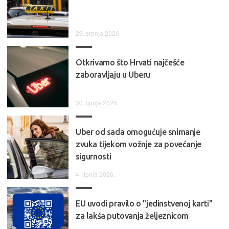
29. srpnja 2026.
Otkrivamo što Hrvati najčešće
zaboravljaju u Uberu
30. lipnja 2026.
Uber od sada omogućuje snimanje
zvuka tijekom vožnje za povećanje
sigurnosti
4. lipnja 2026.
EU uvodi pravilo o "jedinstvenoj karti"
za lakša putovanja željeznicom