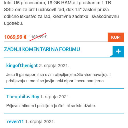
Intel U5 procesorom, 16 GB RAM-a i prostranim 1 TB
SSD‑om za brz i učinkovit rad, dok 14" zaslon pruža
odlično iskustvo za rad, kreativne zadatke i svakodnevnu
upotrebu.
1069,99 €
KUPI
1189,99 €
ZADNJI KOMENTARI NA FORUMU
2. srpnja 2021.
kingofthenight
Jesu ti ga naporni sa ovim cijepljenjem.Sto vise navaljuju i
prisiljavaju u meni se javlja neki otpor i necu namjerno.
1. srpnja 2021.
Theophilus Ruy
Prijevoz hitnom i policijom je čini mi se isto džabe.
1. srpnja 2021.
7even11