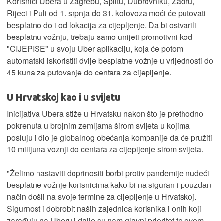
Korisnici Ubera u Zagrebu, Splitu, Dubrovniku, Zadru,
Rijeci i Puli od 1. srpnja do 31. kolovoza moći će putovati
besplatno do i od lokacija za cijepljenje. Da bi ostvarili
besplatnu vožnju, trebaju samo unijeti promotivni kod
"CIJEPISE" u svoju Uber aplikaciju, koja će potom
automatski iskoristiti dvije besplatne vožnje u vrijednosti do
45 kuna za putovanje do centara za cijepljenje.
U Hrvatskoj kao i u svijetu
Inicijativa Ubera stiže u Hrvatsku nakon što je prethodno
pokrenuta u brojnim zemljama širom svijeta u kojima
posluju i dio je globalnog obećanja kompanije da će pružiti
10 milijuna vožnji do centara za cijepljenje širom svijeta.
"Želimo nastaviti doprinositi borbi protiv pandemije nudeći
besplatne vožnje korisnicima kako bi na siguran i pouzdan
način došli na svoje termine za cijepljenje u Hrvatskoj.
Sigurnost i dobrobit naših zajednica korisnika i onih koji
zarađuju na Uberu i dalje su nam glavni prioritet te ovom