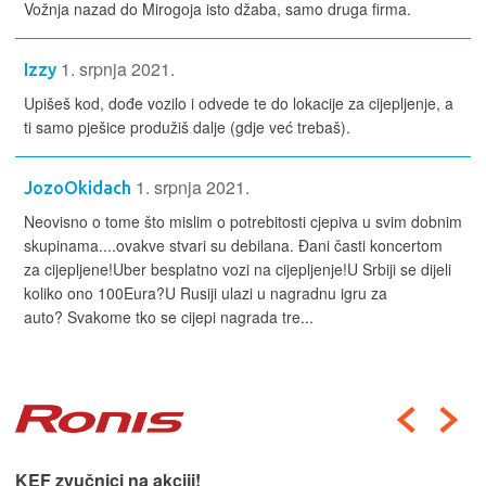
Vožnja nazad do Mirogoja isto džaba, samo druga firma.
1. srpnja 2021.
Izzy
Upišeš kod, dođe vozilo i odvede te do lokacije za cijepljenje, a
ti samo pješice produžiš dalje (gdje već trebaš).
1. srpnja 2021.
JozoOkidach
Neovisno o tome što mislim o potrebitosti cjepiva u svim dobnim
skupinama....ovakve stvari su debilana. Đani časti koncertom
za cijepljene!Uber besplatno vozi na cijepljenje!U Srbiji se dijeli
koliko ono 100Eura?U Rusiji ulazi u nagradnu igru za
auto? Svakome tko se cijepi nagrada tre...
KEF zvučnici na akciji!