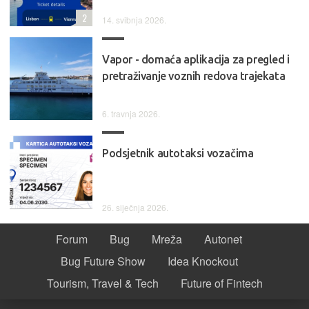
2
14. svibnja 2026.
Vapor - domaća aplikacija za pregled i
pretraživanje voznih redova trajekata
6. travnja 2026.
Podsjetnik autotaksi vozačima
26. siječnja 2026.
Forum
Bug
Mreža
Autonet
Bug Future Show
Idea Knockout
Tourism, Travel & Tech
Future of Fintech