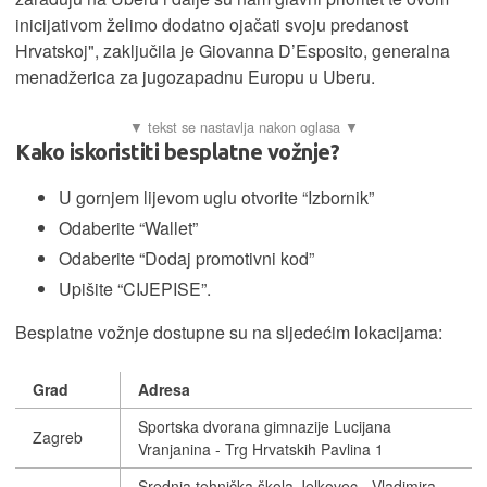
inicijativom želimo dodatno ojačati svoju predanost
Hrvatskoj", zaključila je Giovanna D’Esposito, generalna
menadžerica za jugozapadnu Europu u Uberu.
Kako iskoristiti besplatne vožnje?
U gornjem lijevom uglu otvorite “Izbornik”
Odaberite “Wallet”
Odaberite “Dodaj promotivni kod”
Upišite “CIJEPISE”.
Besplatne vožnje dostupne su na sljedećim lokacijama:
Grad
Adresa
Sportska dvorana gimnazije Lucijana
Zagreb
Vranjanina - Trg Hrvatskih Pavlina 1
Srednja tehnička škola Jelkovec - Vladimira