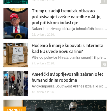
1
Trump u zadnji trenutak otkazao
potpisivanje izvršne naredbe o AI-ju,
pod pritiskom industrije
Nakon intenzivnog lobiranja tehnoloških lidera, Bijela kuća je otkazala potpisivanje dokumenta koji je trebao uvesti vladinu provjeru naprednih modela umjetne inteligencije prije plasiranja na tržište
22. svibnja 2026.
Hoćemo li manje kupovati s Interneta
kad EU uvede novu carinu?
Više od polovice Hrvata planira smanjiti ili prestati s kupnjom na platformama poput Temua i Sheina od srpnja, kad bude uvedena paušalna pristojba od 3 eura po kategoriji proizvoda u paketu
21. svibnja 2026.
29
Američki avioprijevoznik zabranio let
humanoidnim robotima
Aviokompanija Southwest Airlines izdala je sigurnosne upute prema kojima se na njihove letove ne smiju ukrcati humanoidni roboti, pozivajući se na propise o sigurnom prijevozu baterija
18. svibnja 2026.
ZNANOST