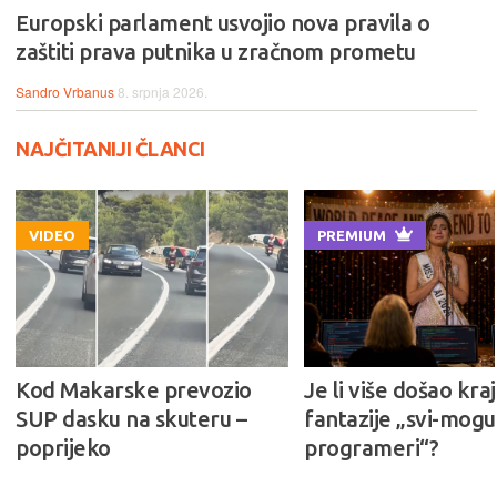
Europski parlament usvojio nova pravila o
zaštiti prava putnika u zračnom prometu
Sandro Vrbanus
8. srpnja 2026.
NAJČITANIJI ČLANCI
VIDEO
PREMIUM
Kod Makarske prevozio
Je li više došao kraj
SUP dasku na skuteru –
fantazije „svi-mogu-
poprijeko
programeri“?