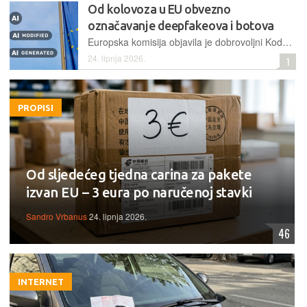
Od kolovoza u EU obvezno
označavanje deepfakeova i botova
Europska komisija objavila je dobrovoljni Kodeks kako bi pomogla pružateljima i korisnicima generativne umjetne inteligencije da se pripreme za obveze koje stupaju na snagu u kolovozu
24. lipnja 2026.
1
PROPISI
Od sljedećeg tjedna carina za pakete
izvan EU – 3 eura po naručenoj stavki
Sandro Vrbanus
24. lipnja 2026.
46
INTERNET