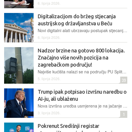
6. lipnja 2026.
Digitalizacijom do bržeg stjecanja
austrijskog državljanstva u Beču
Novi digitalni alati ubrzavaju postupak stjecanja austrijskog državljanstva, štede vrijeme zaposlenicima i omogućuju veću učinkovitost
6. lipnja 2026.
Nadzor brzine na gotovo 800 lokacija.
Značajno više novih pozicija na
zagrebačkom području!
Najviše kućišta nalazi se na području PU Splitsko-dalmatinske, njih čak 95, a prati ga područje PU Zagrebačke koje zaostaje tek za njih devet
5. lipnja 2026.
39
Trump ipak potpisao izvršnu naredbu o
AI-ju, ali ublaženu
Nova izvršna uredba usmjerena je na jačanje kibernetičke i nacionalne sigurnosti kroz dobrovoljnu suradnju s tehnološkim sektorom, a izbjegava uvođenje obvezujućih regulatornih opterećenja
3. lipnja 2026.
1
Pokrenut Središnji registar