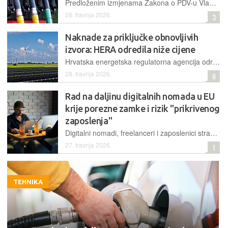
Predloženim izmjenama Zakona o PDV-u Vlada dobiva alat za brzo smanjenje porezne stope na gorivo s 25% na minimalno 15%, čime planira ublažiti energetske udare i zaštititi gospodarstvo i građane
28. travnja 2026.
3
Naknade za priključke obnovljivih
izvora: HERA odredila niže cijene
Hrvatska energetska regulatorna agencija odredila je nove cijene priključenja koje stupaju na snagu 1. svibnja, odbivši prvotne skuplje prijedloge HOPS-a i HEP ODS-a radi zaštite investicija u OIE
28. travnja 2026.
6
Rad na daljinu digitalnih nomada u EU
krije porezne zamke i rizik "prikrivenog
zaposlenja"
Digitalni nomadi, freelanceri i zaposlenici stranih kompanija danas mogu živjeti u jednoj zemlji, raditi za drugu, pritom slobodno se kretati unutar Europske unije. No, iza slike fleksibilnosti i rada s laptopom iz kafića na obali, krije se složen sustav poreznih pravila i rizika koji se često zanemaruju
27. travnja 2026.
1
TEHNIKA