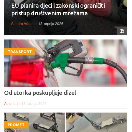
EU planira djeci i zakonski ograničiti
pristup društvenim mrežama
Sandro Vrbanus
13. srpnja 2026.
35
TRANSPORT
Od utorka poskupljuje dizel
Autonet.hr
13. srpnja 2026.
PROMET