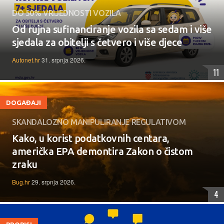
DO 50% VRIJEDNOSTI VOZILA
Od rujna sufinanciranje vozila sa sedam i više
sjedala za obitelji s četvero i više djece
Autonet.hr
31. srpnja 2026.
11
DOGAĐAJI
SKANDALOZNO MANIPULIRANJE REGULATIVOM
Kako, u korist podatkovnih centara,
američka EPA demontira Zakon o čistom
zraku
Bug.hr
29. srpnja 2026.
4