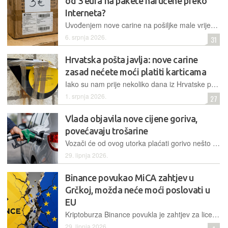
od 3 eura na pakete naručene preko
Interneta?
Uvođenjem nove carine na pošiljke male vrijednosti, formalni dužnici postaju poštanski i kurirski operateri, no krajnji financijski teret u svakom slučaju prebacuje se na primatelje paketa
6. srpnja 2026.
31
Hrvatska pošta javlja: nove carine
zasad nećete moći platiti karticama
Iako su nam prije nekoliko dana iz Hrvatske pošte potvrdili da će biti moguće novu carinu na male pakete iz trećih zemalja plaćati karticama, danas nam šalju nadopunjenu informaciju u tome
1. srpnja 2026.
27
Vlada objavila nove cijene goriva,
povećavaju trošarine
Vozači će od ovog utorka plaćati gorivo nešto jeftinije, iako je Vlada korigirala trošarine prema cijenama koje su vrijedile prije energetske krize
29. lipnja 2026.
Binance povukao MiCA zahtjev u
Grčkoj, možda neće moći poslovati u
EU
Kriptoburza Binance povukla je zahtjev za licencu zbog izostanka formalne odluke regulatora, no tvrtka potvrđuje da imovina korisnika ostaje sigurna te nastavlja proces usklađivanja s MiCA okvirom
29. lipnja 2026.