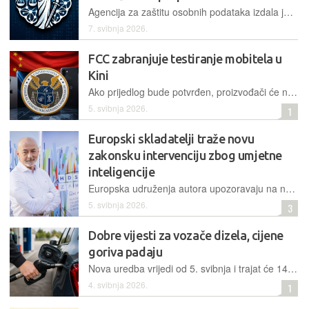
Agencija za zaštitu osobnih podataka izdala je sveobuhvatne smjernice koje služe kao praktičan okvir za zakonit i odgovoran razvoj te primjenu umjetne inteligencije uz puno poštivanje prava građana
7. svibnja 2026.
FCC zabranjuje testiranje mobitela u
Kini
Ako prijedlog bude potvrđen, proizvođači će nadolazeće uređaje morati iz Kine slati ut reće zemlje gdje će se obavljati odobrena testiranja, što, naravno, zahtijeva dodatne troškove
5. svibnja 2026.
1
Europski skladatelji traže novu
zakonsku intervenciju zbog umjetne
inteligencije
Europska udruženja autora upozoravaju na neodrživost trenutačnog pravnog okvira te traže nove regulative kako bi se osigurala pravedna naknada i transparentnost u korištenju zaštićenih djela
5. svibnja 2026.
3
Dobre vijesti za vozače dizela, cijene
goriva padaju
Nova uredba vrijedi od 5. svibnja i trajat će 14 dana, a kako navode iz Vlade RH, cilj joj je ublažiti rast cijena goriva i zaštititi standard građana
4. svibnja 2026.
1