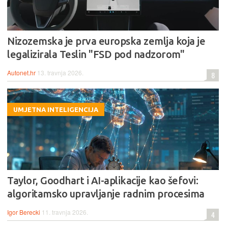
Nizozemska je prva europska zemlja koja je
legalizirala Teslin "FSD pod nadzorom"
Autonet.hr
13. travnja 2026.
8
UMJETNA INTELIGENCIJA
Taylor, Goodhart i AI-aplikacije kao šefovi:
algoritamsko upravljanje radnim procesima
Igor Berecki
11. travnja 2026.
4