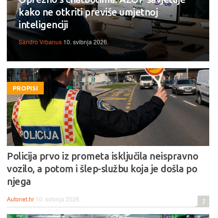
kako ne otkriti previše umjetnoj
inteligenciji
Sandro Vrbanus
10. svibnja 2026.
PROPISI
Policija prvo iz prometa isključila neispravno
vozilo, a potom i šlep-službu koja je došla po
njega
Autonet.hr
10. svibnja 2026.
7