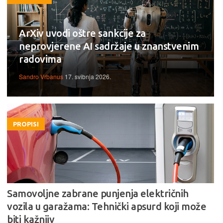
ArXiv uvodi oštre sankcije za
neprovjerene AI sadržaje u znanstvenim
radovima
Sandro Vrbanus
17. svibnja 2026.
PROPISI
Samovoljne zabrane punjenja električnih
vozila u garažama: Tehnički apsurd koji može
biti kažnjiv