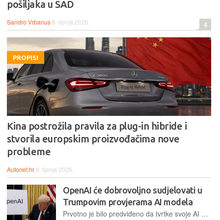
pošiljaka u SAD
Sandro Vrbanus
8. lipnja 2026.
4
PROPISI
Kina postrožila pravila za plug-in hibride i
stvorila europskim proizvođačima nove
probleme
Autonet.hr
8. lipnja 2026.
OpenAI će dobrovoljno sudjelovati u
Trumpovim provjerama AI modela
Prvotno je bilo predviđeno da tvrtke svoje AI modele dostavljaju 90 dana prije lansiranja na tržište, no nakon kritika rok je skraćen na 30 dana