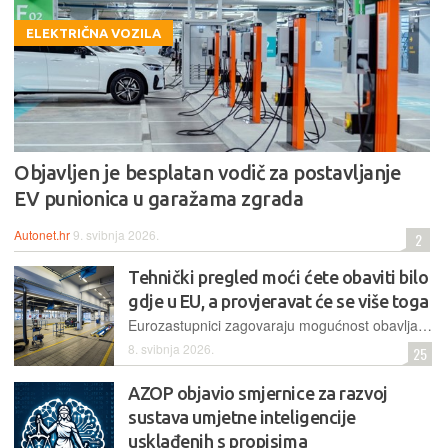
ELEKTRIČNA VOZILA
Objavljen je besplatan vodič za postavljanje
EV punionica u garažama zgrada
Autonet.hr
9. svibnja 2026.
2
Tehnički pregled moći ćete obaviti bilo
gdje u EU, a provjeravat će se više toga
Eurozastupnici zagovaraju mogućnost obavljanja tehničkog pregleda vozila u bilo kojoj državi članici te uvođenje provjera ADAS sustava, ali su odbili prijedlog za češće preglede starijih vozila
8. svibnja 2026.
25
AZOP objavio smjernice za razvoj
sustava umjetne inteligencije
usklađenih s propisima