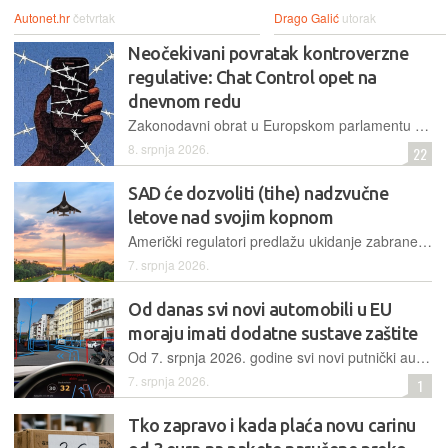
Autonet.hr
četvrtak
Drago Galić
utorak
Neočekivani povratak kontroverzne
regulative: Chat Control opet na
dnevnom redu
Zakonodavni obrat u Europskom parlamentu otvara put za uvođenje nadzora privatnih poruka, pri čemu zagovornici prijedloga koriste proceduralne trikove uoči ljetne stanke zastupnika
8. srpnja 2026.
22
SAD će dozvoliti (tihe) nadzvučne
letove nad svojim kopnom
Američki regulatori predlažu ukidanje zabrane letenja brzinama iznad jednog Macha nad kopnom, ali uz nove ekološke standarde za modernu generaciju zrakoplova koji bi te brzine postizali bez buke
7. srpnja 2026.
Od danas svi novi automobili u EU
moraju imati dodatne sustave zaštite
Od 7. srpnja 2026. godine svi novi putnički automobili i kombiji na tržištu Europske unije moraju biti opremljeni naprednim tehnologijama usmjerenim na smanjenje broja prometnih nesreća
7. srpnja 2026.
1
Tko zapravo i kada plaća novu carinu