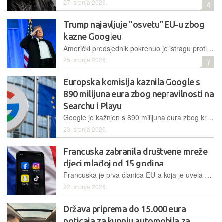
27. srpnja 2026.
4
Trump najavljuje "osvetu" EU-u zbog
kazne Googleu
Američki predsjednik pokrenuo je istragu protiv Europske unije zbog kazne Googleu od 890 milijuna eura te optužio Bruxelles za nepravedno tretiranje američkih tehnoloških tvrtki
25. srpnja 2026.
7
Europska komisija kaznila Google s
890 milijuna eura zbog nepravilnosti na
Searchu i Playu
Google je kažnjen s 890 milijuna eura zbog kršenja Akta o digitalnim tržištima na uslugama Google Search i Google Play te mu dala 60 dana za ispravak nepravilnosti
23. srpnja 2026.
Francuska zabranila društvene mreže
djeci mlađoj od 15 godina
Francuska je prva članica EU-a koja je uvela potpunu zabranu društvenih mreža za mlađe od 15 godina, dok slična ograničenja pripremaju Španjolska, Danska i Grčka
22. srpnja 2026.
Država priprema do 15.000 eura
poticaja za kupnju automobila za