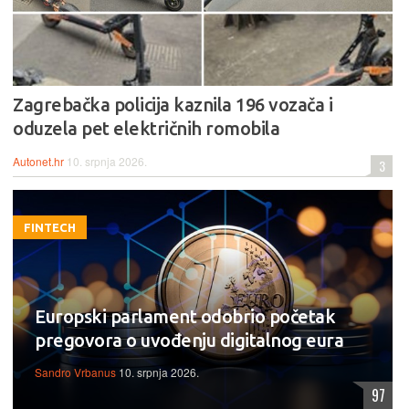
Zagrebačka policija kaznila 196 vozača i
oduzela pet električnih romobila
Autonet.hr
10. srpnja 2026.
3
FINTECH
Europski parlament odobrio početak
pregovora o uvođenju digitalnog eura
Sandro Vrbanus
10. srpnja 2026.
97