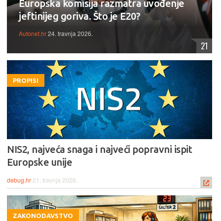
Europska komisija razmatra uvođenje
jeftinijeg goriva. Što je E20?
Autonet.hr
24. travnja 2026.
21
PROPISI
NIS2, najveća snaga i najveći popravni ispit
Europske unije
debug.hr
21. travnja 2026.
ZAKONODAVSTVO