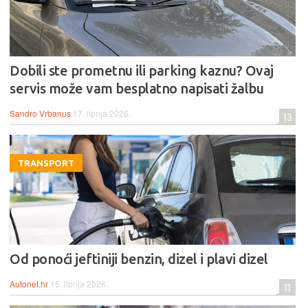
Dobili ste prometnu ili parking kaznu? Ovaj
servis može vam besplatno napisati žalbu
Sandro Vrbanus
17. lipnja 2026.
13
TRANSPORT
Od ponoći jeftiniji benzin, dizel i plavi dizel
Autonet.hr
15. lipnja 2026.
11