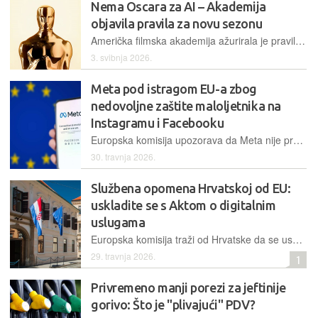
Nema Oscara za AI – Akademija
objavila pravila za novu sezonu
Američka filmska akademija ažurirala je pravila za dodjelu najprestižnije svjetske filmske nagrade, propisujući obvezno ljudsko autorstvo u kategorijama glume i scenarija
3. svibnja 2026.
Meta pod istragom EU-a zbog
nedovoljne zaštite maloljetnika na
Instagramu i Facebooku
Europska komisija upozorava da Meta nije provela učinkovite mjere provjere dobi, čime je omogućila djeci mlađoj od 13 godina pristup platformama i izložila ih neprikladnim sadržajima i rizicima
30. travnja 2026.
Službena opomena Hrvatskoj od EU:
uskladite se s Aktom o digitalnim
uslugama
Europska komisija traži od Hrvatske da se uskladi s Aktom o digitalnim uslugama, ovlasti nacionalno tijelo za njegovu provedbu te u zakone uvede potrebne kaznene odredbe
29. travnja 2026.
1
Privremeno manji porezi za jeftinije
gorivo: Što je "plivajući" PDV?