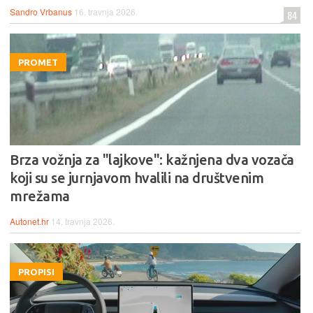
Sandro Vrbanus
16. travnja 2026.
84
PROMET
Brza vožnja za "lajkove": kažnjena dva vozača
koji su se jurnjavom hvalili na društvenim
mrežama
Autonet.hr
14. travnja 2026.
PROPISI