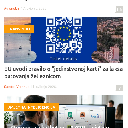
Autonet.hr
17. svibnja 2026.
110
TRANSPORT
EU uvodi pravilo o "jedinstvenoj karti" za lakša
putovanja željeznicom
Sandro Vrbanus
14. svibnja 2026.
2
UMJETNA INTELIGENCIJA
Oprezno s chatbotima: AZOP savjetuje