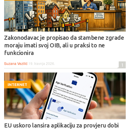
Zakonodavac je propisao da stambene zgrade
moraju imati svoj OIB, ali u praksi to ne
funkcionira
Suzana Vezilić
19. travnja 2026.
1
INTERNET
EU uskoro lansira aplikaciju za provjeru dobi