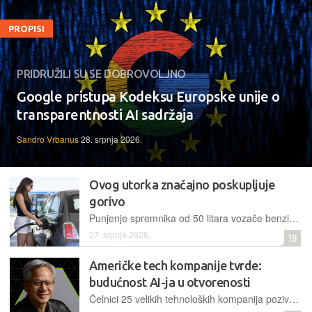
PROPISI
PRIDRUŽILI SU SE DOBROVOLJNO
Google pristupa Kodeksu Europske unije o
transparentnosti AI sadržaja
Sandro Vrbanus
28. srpnja 2026.
Ovog utorka značajno poskupljuje
gorivo
Punjenje spremnika od 50 litara vozače benzinskih automobila stajati će četiri eura više, dok će vlasnici dizelaša izdvojiti čak osam eura više nego do sada
27. srpnja 2026.
19
Američke tech kompanije tvrde:
budućnost AI-ja u otvorenosti
Čelnici 25 velikih tehnoloških kompanija pozivaju SAD da ne ponavlja pogreške iz prošlosti te da očuva AI modele otvorenih težina kako bi se osigurali ekonomski napredak i globalna sigurnost