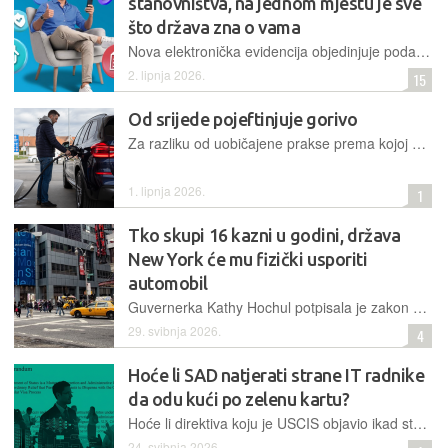
stanovništva, na jednom mjestu je sve
što država zna o vama
Nova elektronička evidencija objedinjuje podatke iz različitih službenih izvora, smanjuje administraciju i omogućuje građanima dobrovoljnu dopunu informacija radi ostvarivanja prava
2. lipnja 2026.
15
Od srijede pojeftinjuje gorivo
Za razliku od uobičajene prakse prema kojoj nove cijene goriva vrijede od utorka, ovoga će puta početi vrijediti u srijedu, 3. lipnja
1. lipnja 2026.
1
Tko skupi 16 kazni u godini, država
New York će mu fizički usporiti
automobil
Guvernerka Kathy Hochul potpisala je zakon o pokretanju pilot-programa u New Yorku kojim se u vozila serijskih prekršitelja uvode uređaji za inteligentnu asistenciju brzine s ciljem veće sigurnosti
29. svibnja 2026.
4
Hoće li SAD natjerati strane IT radnike
da odu kući po zelenu kartu?
Hoće li direktiva koju je USCIS objavio ikad stvarno zaživjeti ili će završiti kao još jedna imigracijska mjera koju federalni sud zaustavi prije nego što se primijeni, pitanje je koje si postavljaju mnogi IT radnici, tehnološke kompanije, imigracijski odvjetnici i sveučilišta
24. svibnja 2026.