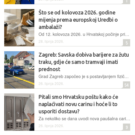
1
Što se od kolovoza 2026. godine
mijenja prema europskoj Uredbi o
ambalaži?
Od 12. kolovoza 2026. u Hrvatskoj počinje primjena većine odredbi nove europske Uredbe o ambalaži i ambalažnom otpadu (PPWR). Iako se često govori o zabrani jednokratne ambalaže, riječ je prije svega o novim pravilima kojima se želi smanjiti količina otpada i potaknuti održivija rješenja
28. lipnja 2026.
5
Zagreb: Savska dobiva barijere za žutu
traku, gdje će samo tramvaji imati
prednost
Grad Zagreb započeo je s postavljanjem fizičkih barijera na Savskoj cesti, gdje ukida vožnju taksijima žutom trakom, kako bi se prioritet dao tramvajima na toj ključnoj gradskoj prometnici
26. lipnja 2026.
54
Pitali smo Hrvatsku poštu kako će
naplaćivati novu carinu i hoće li to
usporiti dostavu?
Za nekoliko se dana uvodi nova paušalna carina u visini od 3 eura za svaku vrstu robe koja se nađe u malom paketu prispjelome izvan EU izravno do naručitelja. U Hrvatskoj pošti kažu da su spremni
26. lipnja 2026.
9