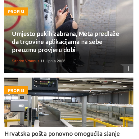
PROPISI
Umjesto pukih zabrana, Meta predlaže
da trgovine aplikacijama na sebe
preuzmu provjeru dobi
Sandro Vrbanus
11. lipnja 2026.
1
PROPISI
Hrvatska pošta ponovno omogućila slanje