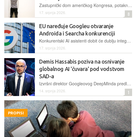
Zastupnički dom američkog Kongresa, potaknut gospodarskim i sigurnosnim razlozima, premoćnom je većinom podržao zakon o trajnom ljetnom računanju vremena, no mogao bi "zapeti" u Senatu
17. srpnja 2026.
8
EU naređuje Googleu otvaranje
Androida i Searcha konkurenciji
Konkurentski AI asistenti dobit će dublju integraciju s Androidom, što bi moglo direktno utjecati na Googleovo poslovanje
17. srpnja 2026.
Demis Hassabis poziva na osnivanje
globalnog AI 'čuvara' pod vodstvom
SAD-a
Izvršni direktor Googleovog DeepMinda predlaže novo regulatorno tijelo koje bi procjenjivalo najnaprednije AI modele prije objave i imalo ovlasti usporiti njihov razvoj ako postanu previše rizični za čovječanstvo
14. srpnja 2026.
1
PROPISI