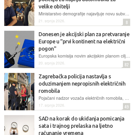
velike obitelji
Ministarstvo demografije najavljuje novu subvenciju za nabavu vozila sa sedam sjedala, a novčanu će pomoć za to moći ostvariti obitelji s četvero ili više djece. O detaljima će izvijestiti uskoro
21. srpnja 2026.
8
Donesen je akcijski plan za pretvaranje
Europe u "prvi kontinent na električni
pogon"
Europska komisija novim akcijskim planom cilja na udio električne energije od 46% u konačnoj potrošnji do 2040. godine, čime želi smanjiti ovisnost o uvozu i potaknuti čistu tranziciju
20. srpnja 2026.
82
Zagrebačka policija nastavlja s
oduzimanjem nepropisnih električnih
romobila
Pojačani nadzor vozača električnih romobila, mopeda i motocikala u centru Zagreba rezultirao je brojnim kaznama i trajnim oduzimanjem jednog tehnički nepropisnog vozila
17. srpnja 2026.
49
SAD na korak do ukidanja pomicanja
sata i trajnog prelaska na ljetno
računanje vremena