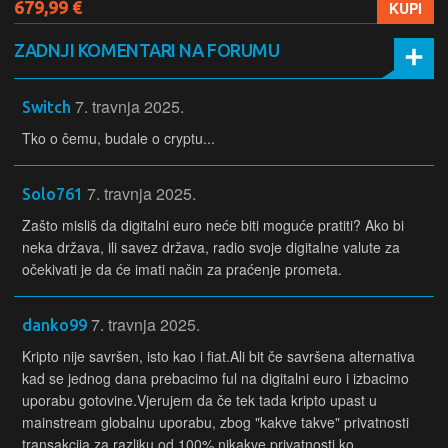
679,99 €
KUPI
ZADNJI KOMENTARI NA FORUMU
7. travnja 2025.
Switch
Tko o čemu, budale o cryptu...
7. travnja 2025.
Solo761
Zašto misliš da digitalni euro neće biti moguće pratiti? Ako bi
neka država, ili savez država, radio svoje digitalne valute za
očekivati je da će imati način za praćenje prometa.
7. travnja 2025.
danko99
Kripto nije savršen, isto kao i fiat.Ali bit če savršena alternativa
kad se jednog dana prebacimo ful na digitalni euro i izbacimo
uporabu gotovine.Vjerujem da če tek tada kripto upast u
mainstream globalnu uporabu, zbog "kakve takve" privatnosti
transakcija za razliku od 100% nikakve privatnosti ko...