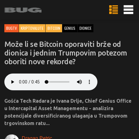
BUGTV
KRIPTOVALUTE
BITCOIN
GENIUS
DIONICE
Može li se Bitcoin oporaviti brže od
dionica i jednim Trumpovim potezom
oboriti nove rekorde?
Gošća Tech Radara je Ivana Drlje, Chief Genius Office
u Intercapital Asset Managementu - analizira
potencijale diversificiranog ulaganja u Trumpovom
trgovinskom ratu...
Dragan Petric