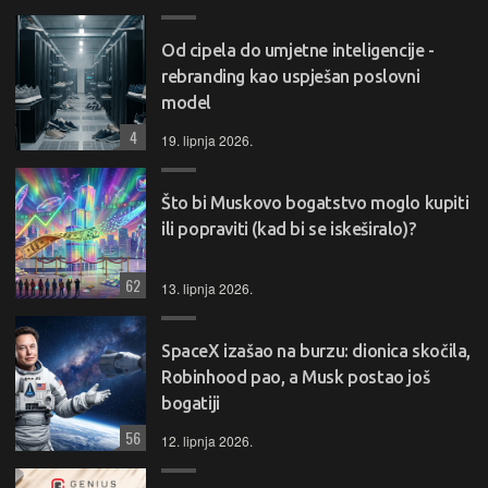
Od cipela do umjetne inteligencije -
rebranding kao uspješan poslovni
model
4
19. lipnja 2026.
Što bi Muskovo bogatstvo moglo kupiti
ili popraviti (kad bi se iskeširalo)?
62
13. lipnja 2026.
SpaceX izašao na burzu: dionica skočila,
Robinhood pao, a Musk postao još
bogatiji
56
12. lipnja 2026.