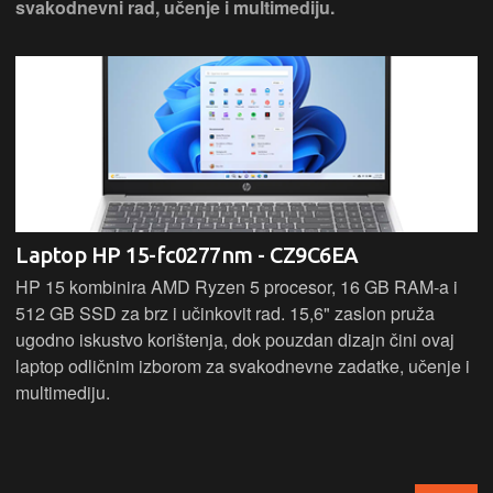
svakodnevni rad, učenje i multimediju.
Laptop HP 15-fc0277nm - CZ9C6EA
HP 15 kombinira AMD Ryzen 5 procesor, 16 GB RAM-a i
512 GB SSD za brz i učinkovit rad. 15,6" zaslon pruža
ugodno iskustvo korištenja, dok pouzdan dizajn čini ovaj
laptop odličnim izborom za svakodnevne zadatke, učenje i
multimediju.