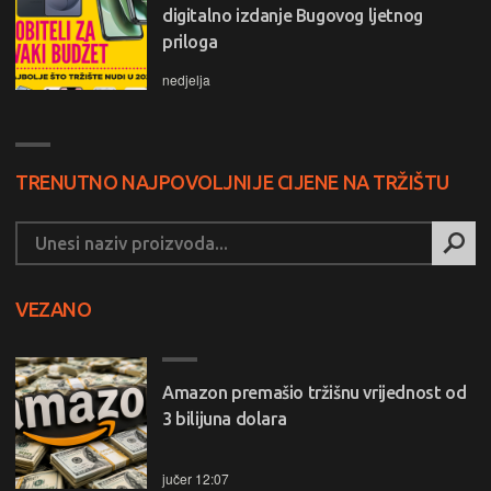
digitalno izdanje Bugovog ljetnog
priloga
nedjelja
TRENUTNO NAJPOVOLJNIJE CIJENE NA TRŽIŠTU
VEZANO
Amazon premašio tržišnu vrijednost od
3 bilijuna dolara
jučer 12:07