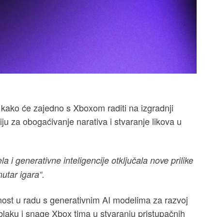
 kako će zajedno s Xboxom raditi na izgradnji
iju za obogaćivanje narativa i stvaranje likova u
a i generativne inteligencije otključala nove prilike
utar igara“.
čnost u radu s generativnim AI modelima za razvoj
oblaku i snage Xbox tima u stvaranju pristupačnih