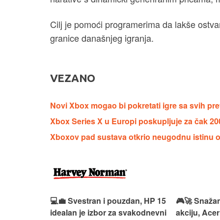
Cilj je pomoći programerima da lakše ostvar
granice današnjeg igranja.
VEZANO
Novi Xbox mogao bi pokretati igre sa svih pr
Xbox Series X u Europi poskupljuje za čak 20
Xboxov pad sustava otkrio neugodnu istinu o
ouzdan i
💻💼 Svestran i pouzdan, HP 15
🎮🚀 Snažan
deaPad 1
idealan je izbor za svakodnevni
akciju, Acer