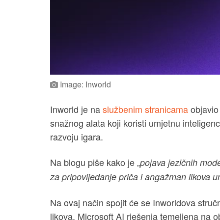
Image: Inworld
Inworld je na
službenim stranicama
objavio
snažnog alata koji koristi umjetnu inteligenc
razvoju igara.
Na blogu piše kako je „
pojava jezičnih model
za pripovijedanje priča i angažman likova un
Na ovaj način spojit će se Inworldova stru
likova, Microsoft AI rješenja temeljena na 