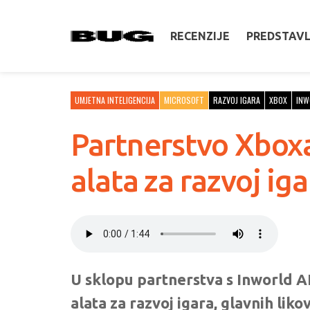
RECENZIJE
PREDSTAV
UMJETNA INTELIGENCIJA
MICROSOFT
RAZVOJ IGARA
XBOX
INW
Partnerstvo Xboxa 
alata za razvoj iga
U sklopu partnerstva s Inworld AI
alata za razvoj igara, glavnih lik