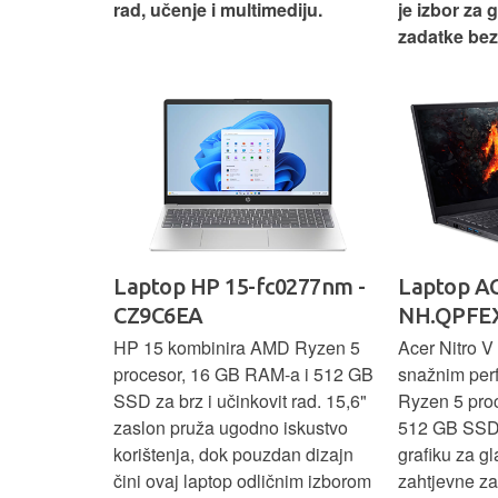
svakodnevni
rad, učenje i multimediju.
je izbor za 
žno
zadatke be
Ideapad
Laptop HP 15-fc0277nm -
Laptop AC
CZ9C6EA
NH.QPFEX
nosi
HP 15 kombinira AMD Ryzen 5
Acer Nitro V 
e za
procesor, 16 GB RAM-a i 512 GB
snažnim pe
e uz AMD
SSD za brz i učinkovit rad. 15,6"
Ryzen 5 pro
6 GB RAM-a i
zaslon pruža ugodno iskustvo
512 GB SSD
6" zaslon
korištenja, dok pouzdan dizajn
grafiku za gl
 rada i
čini ovaj laptop odličnim izborom
zahtjevne z