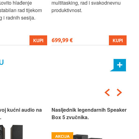
kovito hlađenje
multitasking, rad i svakodnevnu
pro
stabilan rad tijekom
produktivnost.
 i radnih sesija.
699,99 €
206
KUPI
KUPI
U
voj kućni audio na
Nasljednik legendarnih Speaker
Pos
.
Box 5 zvučnika.
AKCIJA