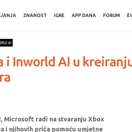
LJANJA
ZNANOST
IGRE
APP DANA
FORUM
E
ORLD AI
i Inworld AI u kreiranj
ra
, Microsoft radi na stvaranju Xbox
ova i njihovih priča pomoću umjetne