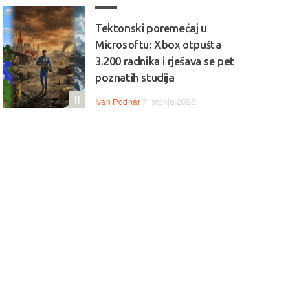
Tektonski poremećaj u
Microsoftu: Xbox otpušta
3.200 radnika i rješava se pet
poznatih studija
11
Ivan Podnar
7. srpnja 2026.