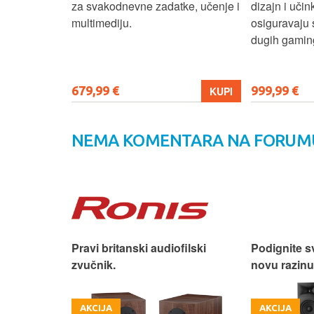
n i
za svakodnevne zadatke, učenje i
dizajn i učin
ni ovaj
multimediju.
osiguravaju 
enje, posao i
dugih gaming
679,99 €
999,99 €
KUPI
KUPI
NEMA KOMENTARA NA FORUM
 dizajn.
Pravi britanski audiofilski
Podignite s
zvučnik.
novu razinu
AKCIJA
AKCIJA