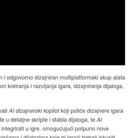
n i odgovorno dizajniran multiplatformski skup alata
m kreiranja i razvijanja igara, dizajniranja dijaloga,
vati
koji potiče dizajnere igara
AI dizajnerski kopilot
te u detaljne skripte i stabla dijaloga, te
AI
 integrirati u igre, omogućujući potpuno nove
ijama i dijalozima koje bi igrači trebali iskusiti.