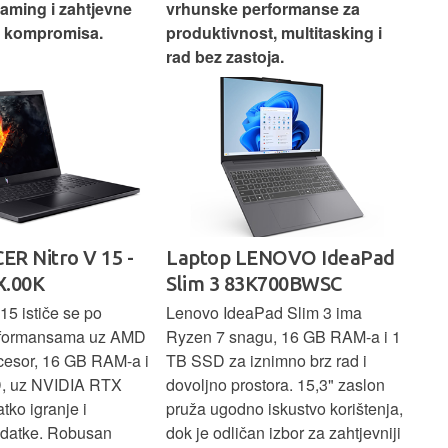
gaming i zahtjevne
vrhunske performanse za
vrh
z kompromisa.
produktivnost, multitasking i
uži
rad bez zastoja.
-
ER Nitro V 15 -
Laptop LENOVO IdeaPad
La
.00K
Slim 3 83K700BWSC
83
15 ističe se po
Lenovo IdeaPad Slim 3 ima
Len
rformansama uz AMD
Ryzen 7 snagu, 16 GB RAM-a i 1
U7 
cesor, 16 GB RAM-a i
TB SSD za iznimno brz rad i
SSD
, uz NVIDIA RTX
dovoljno prostora. 15,3" zaslon
zasl
atko igranje i
pruža ugodno iskustvo korištenja,
koj
adatke. Robusan
dok je odličan izbor za zahtjevniji
lap