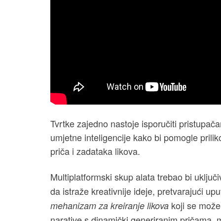
Tvrtke zajedno nastoje isporučiti pristupača
umjetne inteligencije kako bi pomogle priliko
priča i zadataka likova.
Multiplatformski skup alata trebao bi uključi
da istraže kreativnije ideje, pretvarajući upu
koji se može
mehanizam za kreiranje likova
narative s dinamički generiranim pričama, mis