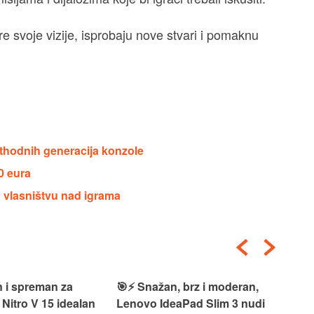
e svoje vizije, isprobaju nove stvari i pomaknu
ethodnih generacija konzole
0 eura
 vlasništvu nad igrama
 i spreman za
🎯⚡ Snažan, brz i moderan,
💻
 Nitro V 15 idealan
Lenovo IdeaPad Slim 3 nudi
2‑i