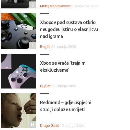
3
Matej Markovinović
3. kolovoza 2026.
Xboxov pad sustava otkrio
neugodnu istinu o vlasništvu
nad igrama
2
Bug.hr
29. srpnja 2026.
Xbox se vraća 'trajnim
ekskluzivama'
Bug.hr
20. srpnja 2026.
Redmond – gdje uspješni
studiji dolaze umrijeti
14
Drago Galić
10. srpnja 2026.