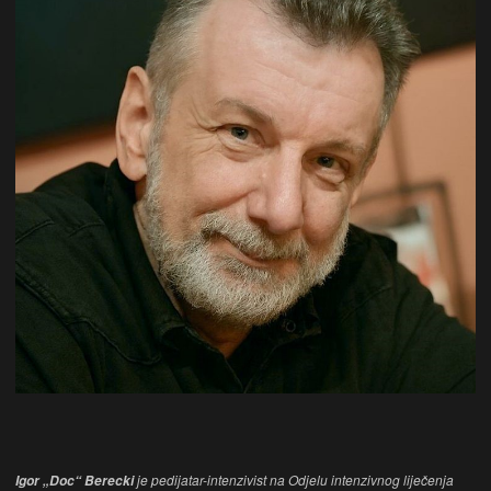
je pedijatar-intenzivist na Odjelu intenzivnog liječenja
Igor „Doc“ Berecki