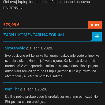
čini ovaj laptop idealnim za učenje, posao i osnovnu
multimediju.
579,99 €
KUPI
ZADNJI KOMENTARI NA FORUMU
2. siječnja 2026.
Sirotanovic
Evo poslovne prilike za velike igrače, pakovanje vode u limenke
uz dobru eko reklamu i još veću cijenu. Koliko nas deru to nije
normalno! A za usporedbu koliko je isplativo (kao i što cijenjeni
autor piše) reći ću gore na Olimpu (Akropoli) koja je muzej na
otvorenom , a ljeti prži nemilo a satima...
2. siječnja 2026.
tomi_hr
Da li je netko probao vodu iz uređaja za reverznu osmozu? Npr.
Philips ima stolne uređaje...