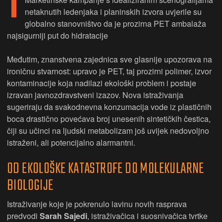
I
netaknutih ledenjaka i planinskih izvora uvjerile su
globalno stanovništvo da je prozirna PET ambalaža
najsigurniji put do hidratacije
Međutim, znanstvena zajednica sve glasnije upozorava na
ironičnu stvarnost: upravo je PET, taj prozirni polimer, izvor
kontaminacije koja nadilazi ekološki problem i postaje
izravan javnozdravstveni izazov. Nova istraživanja
sugeriraju da svakodnevna konzumacija vode iz plastičnih
boca drastično povećava broj unesenih sintetičkih čestica,
čiji su učinci na ljudski metabolizam još uvijek nedovoljno
istraženi, ali potencijalno alarmantni.
OD EKOLOŠKE KATASTROFE DO MOLEKULARNE
BIOLOGIJE
Istraživanje koje je pokrenulo lavinu novih rasprava
predvodi
Sarah Sajedi
, istraživačica i suosnivačica tvrtke