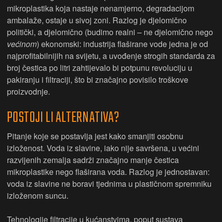
mikroplastika koja nastaje nenamjerno, degradacijom
ambalaže, ostaje u sivoj zoni. Razlog je djelomično
politički, a djelomično (budimo realni – ne djelomično nego
većinom
) ekonomski: industrija flaširane vode jedna je od
najprofitabilnijih na svijetu, a uvođenje strogih standarda za
broj čestica po litri zahtijevalo bi potpunu revoluciju u
pakiranju i filtraciji, što bi značajno povisilo troškove
proizvodnje.
POSTOJI LI ALTERNATIVA?
Pitanje koje se postavlja jest kako smanjiti osobnu
izloženost. Voda iz slavine, iako nije savršena, u većini
razvijenih zemalja sadrži značajno manje čestica
mikroplastike nego flaširana voda. Razlog je jednostavan:
voda iz slavine ne boravi tjednima u plastičnom spremniku
izloženom suncu.
Tehnologije filtracije u kućanstvima, poput sustava