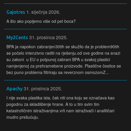
1. siječnja 2026.
Gajotres
A što ako popijemo više od pet boca?
31. prosinca 2025.
My2Cents
BPA ja napokon zabranjen30tih se skužilo da je problem90tih
se počelo intenzivno raditi na rješenju.od ove godine na snazi
su zakoni u EU o potpunoj zabrani BPA u svakoj plastici
namjenjenoj za prehramebene proizvode. Plastične čestice se
bez puno problema filtriraju sa reverznom osmozomZ...
31. prosinca 2025.
Apachy
I nije svaka plastika ista, čak niti ona koju se označava kao
pogodnu za skladištenje hrane. A to u tim svim tim
katastrofičnim istraživanjima vrli nam istraživači i analitičari
mudro prešućuju.