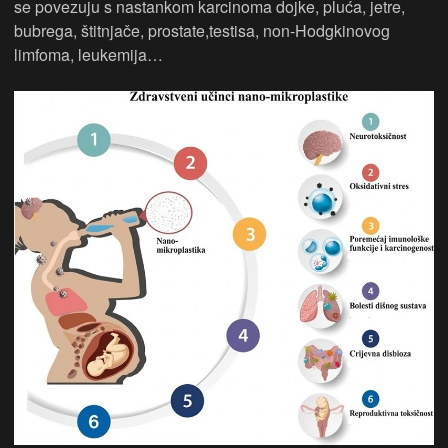
se povezuju s nastankom karcinoma dojke, pluća, jetre,
bubrega, štitnjače, prostate,testisa, non-Hodgkinovog
limfoma, leukemija…