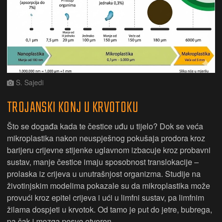
S. Sajedi
TROJANSKI KONJ U KRVOTOKU
Što se događa kada te čestice uđu u tijelo? Dok se veća
mikroplastika nakon neuspješnog pokušaja prodora kroz
barijeru crijevne stijenke uglavnom izbacuje kroz probavni
sustav, manje čestice imaju sposobnost translokacije –
prolaska iz crijeva u unutrašnjost organizma. Studije na
životinjskim modelima pokazale su da mikroplastika može
provući kroz epitel crijeva i ući u limfni sustav, pa limfnim
žilama dospjeti u krvotok. Od tamo je put do jetre, bubrega,
pa čak i mozga posve otvoren.