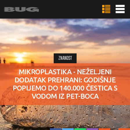
ZNANOST
MIKROPLASTIKA - NEŽELJENI
DODATAK PREHRANI: GODIŠNJE
POPIJEMO DO 140.000 ČESTICA S
VODOM IZ PET-BOCA