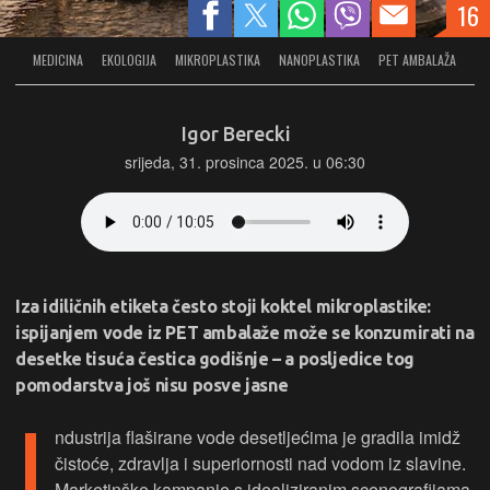
16
MEDICINA
EKOLOGIJA
MIKROPLASTIKA
NANOPLASTIKA
PET AMBALAŽA
Igor Berecki
srijeda, 31. prosinca 2025. u 06:30
Iza idiličnih etiketa često stoji koktel mikroplastike:
ispijanjem vode iz PET ambalaže može se konzumirati na
desetke tisuća čestica godišnje – a posljedice tog
pomodarstva još nisu posve jasne
ndustrija flaširane vode desetljećima je gradila imidž
čistoće, zdravlja i superiornosti nad vodom iz slavine.
Marketinške kampanje s idealiziranim scenografijama