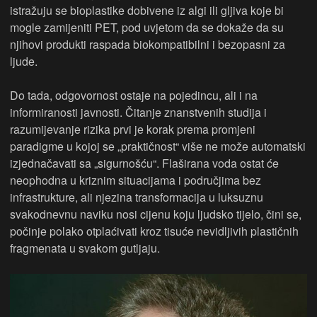
istražuju se bioplastike dobivene iz algi ili gljiva koje bi
mogle zamijeniti PET, pod uvjetom da se dokaže da su
njihovi produkti raspada biokompatibilni i bezopasni za
ljude.
Do tada, odgovornost ostaje na pojedincu, ali i na
informiranosti javnosti. Čitanje znanstvenih studija i
razumijevanje rizika prvi je korak prema promjeni
paradigme u kojoj se „praktičnost“ više ne može automatski
izjednačavati sa „sigurnošću“. Flaširana voda ostat će
neophodna u kriznim situacijama i područjima bez
infrastrukture, ali njezina transformacija u luksuznu
svakodnevnu naviku nosi cijenu koju ljudsko tijelo, čini se,
počinje polako otplaćivati kroz tisuće nevidljivih plastičnih
fragmenata u svakom gutljaju.