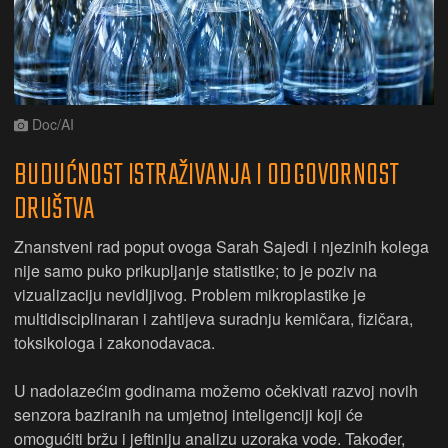
Doc/AI
BUDUĆNOST ISTRAŽIVANJA I ODGOVORNOST
DRUŠTVA
Znanstveni rad poput ovoga Sarah Sajedi i njezinih kolega
nije samo puko prikupljanje statistike; to je poziv na
vizualizaciju nevidljivog. Problem mikroplastike je
multidisciplinaran i zahtijeva suradnju kemičara, fizičara,
toksikologa i zakonodavaca.
U nadolazećim godinama možemo očekivati razvoj novih
senzora baziranih na umjetnoj inteligenciji koji će
omogućiti bržu i jeftiniju analizu uzoraka vode. Također,