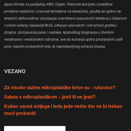
djece Klinike za pedijatriju KBC Osijek. Pobornik teorijske i praktične
primjene medicine i znanosti temeljene na dokazima, opušta se upitno ne-
stresnim aktivnostima: od pisanja znanstveno-popularnih tekstova u tiskanom
i online-izdanju časopisâ BUG, crtkanja računalnih i old-school grafika i
dizajna, zbrinjavanja pasa i mačaka, fejsbučkog blogiranja o životnim
neistinama i medicinskim istinama, sve do kuhanja upitno probavljivih craft-
piva i sasvim probavljivih jela, te neprobavljivog sviranja bluesa.
VEZANO
Za visoke razine mikroplastike krive su - rukavice?
Salata s mikroplastikom – jesti ili ne jesti?
Kukac usred snijega i leda jede nešto što ne bi trebao
moći probaviti