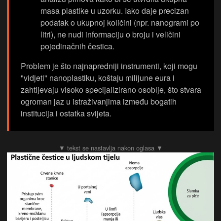
masa plastike u uzorku. Iako daje precizan
podatak o ukupnoj količini (npr. nanogrami po
litri), ne nudi informaciju o broju i veličini
pojedinačnih čestica.
Problem je što najnapredniji instrumenti, koji mogu
"vidjeti" nanoplastiku, koštaju milijune eura i
zahtijevaju visoko specijalizirano osoblje, ​​​što stvara
ogroman jaz u istraživanjima između bogatih
institucija i ostatka svijeta.