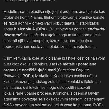
Međutim, sama plastika nije jedini problem; ona djeluje kao
„trojanski konj“. Naime, tijekom proizvodnje plastike koriste
se razni aditivi – omekšivači poput
ftalata
ili stabilizatori
poput
bisfenola A
(
BPA
). Ovi spojevi su poznati
endokrini
disruptori
, što znači da u tijelu mogu imitirati hormone ili
blokirati njihove receptore, uzrokujući poremećaje u
reproduktivnom sustavu, metabolizmu i razvoju fetusa.
Osim kemikalija koje su dio same plastike, čestice na svom
putu kroz okoliš adsorbiraju
teške metale
i
postojane
organske onečišćujuće tvari
(
Persistent Organc
Pollutants
,
POPs
) iz okoline. Kada takva čestica uđe u
kiselo okruženje ljudskog želuca ili u kontakt s lipidima u
stanicama, ovi toksini se mogu osloboditi i izazvati
lokalizirane upalne procese. Kronična izloženost takvim
agensima povezuje se s oksidativnim stresom, oštećenjem
DNA i povećanim rizikom od nekih vrsta karcinoma: POPs