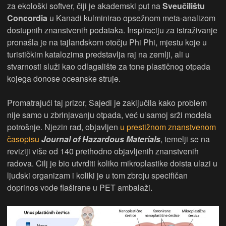
za ekološki softver, čiji je akademski put na
Sveučilištu
Concordia
u Kanadi kulminirao opsežnom meta-analizom
dostupnih znanstvenih podataka. Inspiraciju za istraživanje
pronašla je na tajlandskom otočju Phi Phi, mjestu koje u
turističkim katalozima predstavlja raj na zemlji, ali u
stvarnosti služi kao odlagalište za tone plastičnog otpada
kojega donose oceanske struje.
Promatrajući taj prizor, Sajedi je zaključila kako problem
nije samo u zbrinjavanju otpada, već u samoj srži modela
potrošnje. Njezin rad, objavljen
u prestižnom znanstvenom
časopisu
Journal of Hazardous Materials
, temelji se na
reviziji više od 140 prethodno objavljenih znanstvenih
radova. Cilj je bio utvrditi koliko mikroplastike doista ulazi u
ljudski organizam i koliki je u tom zbroju specifičan
doprinos vode flaširane u PET ambalaži.