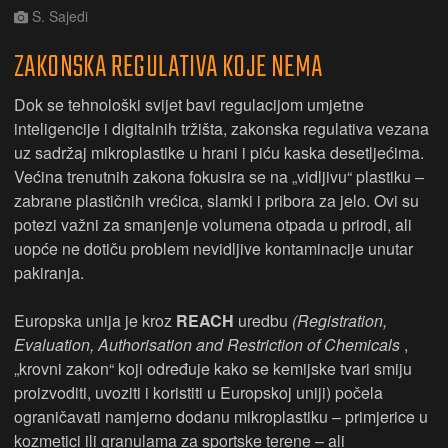
S. Sajedi
ZAKONSKA REGULATIVA KOJE NEMA
Dok se tehnološki svijet bavi regulacijom umjetne
inteligencije i digitalnih tržišta, zakonska regulativa vezana
uz sadržaj mikroplastike u hrani i piću kaska desetljećima.
Većina trenutnih zakona fokusira se na „vidljivu“ plastiku –
zabrane plastičnih vrećica, slamki i pribora za jelo. Ovi su
potezi važni za smanjenje volumena otpada u prirodi, ali
uopće ne dotiču problem nevidljive kontaminacije unutar
pakiranja.
Europska unija je kroz
REACH
uredbu
(Registration,
Evaluation, Authorisation and Restriction of Chemicals
,
„krovni zakon“ koji određuje kako se kemijske tvari smiju
proizvoditi, uvoziti i koristiti u Europskoj uniji) počela
ograničavati namjerno dodanu mikroplastiku – primjerice u
kozmetici ili granulama za sportske terene – ali