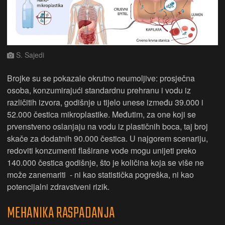
S. Sajedi
Brojke su se pokazale okrutno neumoljive: prosječna
osoba, konzumirajući standardnu prehranu i vodu iz
različitih izvora, godišnje u tijelo unese između 39.000 i
52.000 čestica mikroplastike. Međutim, za one koji se
prvenstveno oslanjaju na vodu iz plastičnih boca, taj broj
skače za dodatnih 90.000 čestica. U najgorem scenariju,
redoviti konzumenti flaširane vode mogu unijeti preko
140.000 čestica godišnje, što je količina koja se više ne
može zanemariti - ni kao statistička pogreška, ni kao
potencijalni zdravstveni rizik.
MEHANIKA RASPADANJA