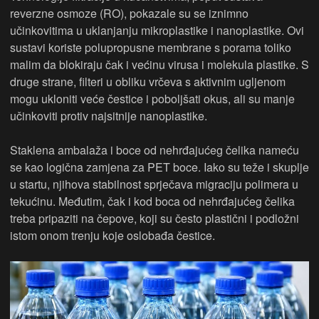
reverzne osmoze (RO), pokazale su se iznimno
učinkovitima u uklanjanju mikroplastike i nanoplastike. Ovi
sustavi koriste polupropusne membrane s porama toliko
malim da blokiraju čak i većinu virusa i molekula plastike. S
druge strane, filteri u obliku vrčeva s aktivnim ugljenom
mogu ukloniti veće čestice i poboljšati okus, ali su manje
učinkoviti protiv najsitnije nanoplastike.
Staklena ambalaža i boce od nehrđajućeg čelika nameću
se kao logična zamjena za PET boce. Iako su teže i skuplje
u startu, njihova stabilnost sprječava migraciju polimera u
tekućinu. Međutim, čak i kod boca od nehrđajućeg čelika
treba pripaziti na čepove, koji su često plastični i podložni
istom onom trenju koje oslobađa čestice.