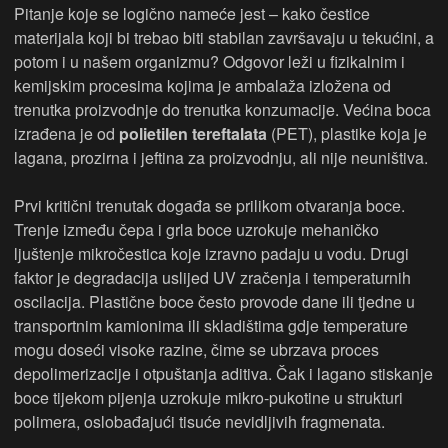
Pitanje koje se logično nameće jest – kako čestice
materijala koji bi trebao biti stabilan završavaju u tekućini, a
potom i u našem organizmu? Odgovor leži u fizikalnim i
kemijskim procesima kojima je ambalaža izložena od
trenutka proizvodnje do trenutka konzumacije. Većina boca
izrađena je od
polietilen tereftalata
(PET), plastike koja je
lagana, prozirna i jeftina za proizvodnju, ali nije neuništiva.
Prvi kritični trenutak događa se prilikom otvaranja boce.
Trenje između čepa i grla boce uzrokuje mehaničko
ljuštenje mikročestica koje izravno padaju u vodu. Drugi
faktor je degradacija uslijed UV zračenja i temperaturnih
oscilacija. Plastične boce često provode dane ili tjedne u
transportnim kamionima ili skladištima gdje temperature
mogu doseći visoke razine, čime se ubrzava proces
depolimerizacije i otpuštanja aditiva. Čak i lagano stiskanje
boce tijekom pijenja uzrokuje mikro-pukotine u strukturi
polimera, oslobađajući tisuće nevidljivih fragmenata.