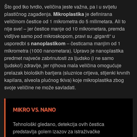
Što god tko tvrdio, veličina jeste važna, pa i u svijetu
plastičnog zagađenja.
Mikroplastika
je definirana
veličinom čestice od 1 mikrometra do 5 milimetara. Ali to
nije sve! – jer čestice manje od 10 mikrometara, premda
vidljive samo pod mikroskopom, pravi su „giganti“ u
usporedbi s
nanoplastikom
– česticama manjim od 1
mikrometra (1000 nanometara). Upravo je nanoplastika
predmet najveće zabrinutosti za ljudsko (i ne samo
ljudsko!) zdravlje, jer njihova mala veličina omogućuje
prelazak bioloških barijera (sluznice crijeva, stijenki krvnih
kapilara, alveola plućnog tkiva) koje mikroplastika zbog
svoje veličine ne može savladati.
MIKRO VS. NANO
Tehnološki gledano, detekcija ovih čestica
predstavlja golem izazov za istraživačke