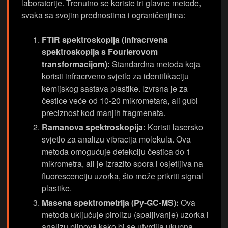
laboratorije. Trenutno se koriste tri glavne metode,
svaka sa svojim prednostima i ograničenjima:
FTIR spektroskopija (Infracrvena
spektroskopija s Fourierovom
transformacijom):
Standardna metoda koja
koristi infracrveno svjetlo za identifikaciju
kemijskog sastava plastike. Izvrsna je za
čestice veće od 10-20 mikrometara, ali gubi
preciznost kod manjih fragmenata.
Ramanova spektroskopija:
Koristi lasersko
svjetlo za analizu vibracija molekula. Ova
metoda omogućuje detekciju čestica do 1
mikrometra, ali je izrazito spora i osjetljiva na
fluorescenciju uzorka, što može prikriti signal
plastike.
Masena spektrometrija (Py-GC-MS):
Ova
metoda uključuje pirolizu (spaljivanje) uzorka i
analizu plinova kako bi se utvrdila ukupna