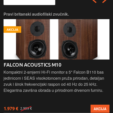
Pravi britanski audiofilski zvučnik.
AKCIJA
FALCON ACOUSTICS M10
Kompaktni 2-smjerni Hi-Fi monitor s 5" Falcon B110 bas
jedinicom i SEAS visokotoncem pruža prirodan, detaljan
zvuk i širok frekvencijski raspon od 40 Hz do 25 kHz.
Elegantna završna obrada u prirodnom drvenom furniru.
1.979 €
AKCIJA
2.999 €