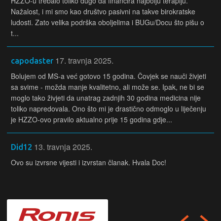
HZZO-u trebalo toliko dugo da financira najbolju terapiju.
Nažalost, i mi smo kao društvo pasivni na takve birokratske
ludosti. Zato velika podrška oboljelima i BUGu/Docu što pišu o
t...
17. travnja 2025.
capodaster
Bolujem od MS-a već gotovo 15 godina. Čovjek se nauči živjeti
sa svime - možda manje kvalitetno, ali može se. Ipak, ne bi se
moglo tako živjeti da unatrag zadnjih 30 godina medicina nije
toliko napredovala. Ono što mi je drastično odmoglo u liječenju
je HZZO-ovo pravilo aktualno prije 15 godina gdje...
13. travnja 2025.
Did12
Ovo su izvrsne vijesti i izvrstan članak. Hvala Doc!