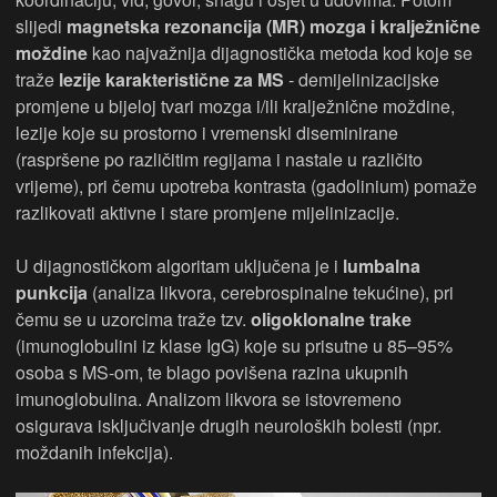
slijedi
magnetska rezonancija (MR) mozga i kralježnične
moždine
kao najvažnija dijagnostička metoda kod koje se
traže
lezije karakteristične za MS
- demijelinizacijske
promjene u bijeloj tvari mozga i/ili kralježnične moždine,
lezije koje su prostorno i vremenski diseminirane
(raspršene po različitim regijama i nastale u različito
vrijeme), pri čemu upotreba kontrasta (gadolinium) pomaže
razlikovati aktivne i stare promjene mijelinizacije.
U dijagnostičkom algoritam uključena je i
lumbalna
punkcija
(analiza likvora, cerebrospinalne tekućine), pri
čemu se u uzorcima traže tzv.
oligoklonalne trake
(imunoglobulini iz klase IgG) koje su prisutne u 85–95%
osoba s MS-om, te blago povišena razina ukupnih
imunoglobulina. Analizom likvora se istovremeno
osigurava isključivanje drugih neuroloških bolesti (npr.
moždanih infekcija).