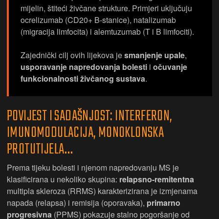
mijelin, štiteći živčane strukture. Primjeri uključuju
ocrelizumab (CD20+ B-stanice), natalizumab
(migracija limfocita) i alemtuzumab (T i B limfociti).
Zajednički cilj ovih lijekova je
smanjenje upale
,
usporavanje napredovanja bolesti
i
očuvanje
funkcionalnosti živčanog sustava
.
POVIJEST I SADAŠNJOST: INTERFERON,
IMUNOMODULACIJA, MONOKLONSKA
PROTUTIJELA…
Prema tijeku bolesti i njenom napredovanju MS je
klasificirana u nekoliko skupina:
relapsno-remitentna
multipla skleroza
(RRMS) karakterizirana je izmjenama
napada (relapsa) i remisija (oporavaka),
primarno
progresivna
(PPMS) pokazuje stalno pogoršanje od