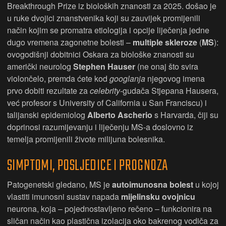
Breakthrough Prize iz bioloških znanosti za 2025. došao je
u ruke dvojici znanstvenika koji su zauvijek promijenili
način kojim se promatra etiologija i opcije liječenja jedne
dugo vremena zagonetne bolesti –
multiple skleroze
(
MS
):
ovogodišnji dobitnici Oskara za biološke znanosti su
američki neurolog
Stephen Hauser
(ne onaj što svira
violončelo, premda ćete kod
googlanja
njegovog imena
prvo dobiti rezultate za
celebrity
-gudača Stjepana Hausera,
već profesor s University of California u San Franciscu) i
talijanski epidemiolog
Alberto Ascherio
s Harvarda, čiji su
doprinosi razumijevanju i liječenju MS-a doslovno iz
temelja promijenili živote milijuna bolesnika.
SIMPTOMI, POSLJEDICE I PROGNOZA
Patogenetski gledano, MS je
autoimunosna bolest
u kojoj
vlastiti imunosni sustav napada
mijelinsku
ovojnicu
neurona, koja – pojednostavljeno rečeno – funkcionira na
sličan način kao plastična izolacija oko bakrenog vodiča za