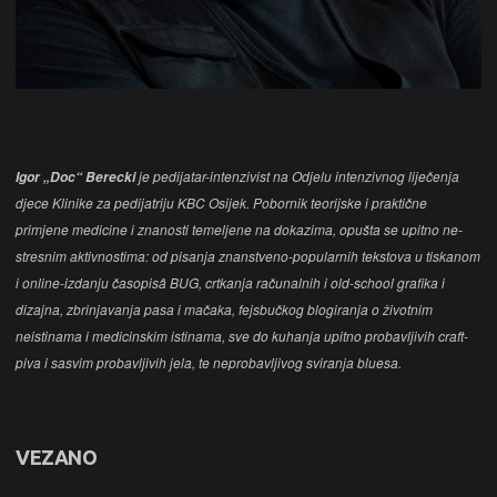
je pedijatar-intenzivist na Odjelu intenzivnog liječenja
Igor „Doc“ Berecki
djece Klinike za pedijatriju KBC Osijek. Pobornik teorijske i praktične
primjene medicine i znanosti temeljene na dokazima, opušta se upitno ne-
stresnim aktivnostima: od pisanja znanstveno-popularnih tekstova u tiskanom
i online-izdanju časopisâ BUG, crtkanja računalnih i old-school grafika i
dizajna, zbrinjavanja pasa i mačaka, fejsbučkog blogiranja o životnim
neistinama i medicinskim istinama, sve do kuhanja upitno probavljivih craft-
piva i sasvim probavljivih jela, te neprobavljivog sviranja bluesa.
VEZANO