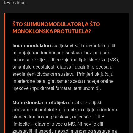
testovima...
ŠTO SU IMUNOMODULATORI, A ŠTO
MONOKLONSKA PROTUTIJELA?
Imunomodulatori
su lijekovi koji uravnotežuju ili
mijenjaju rad imunosnog sustava, bez potpune
imunosupresije. U liječenju multiple skleroze (MS),
smanjuju učestalost relapsa i upalnih procesa u
središnjem živčanom sustavu. Primjeri uključuju
interferone beta, glatiramer acetat i novije oralne
lijekove (npr. dimetil fumarat, teriflunomid).
Monoklonska protutijela
su laboratorijski
proizvedeni proteini koji precizno ciljaju određene
stanice imunosnog sustava, najčešće T ili B
limfocite – glavne krivce u MS. Njihov je cilj
zaustaviti ili usporiti napad imunosnog sustava na