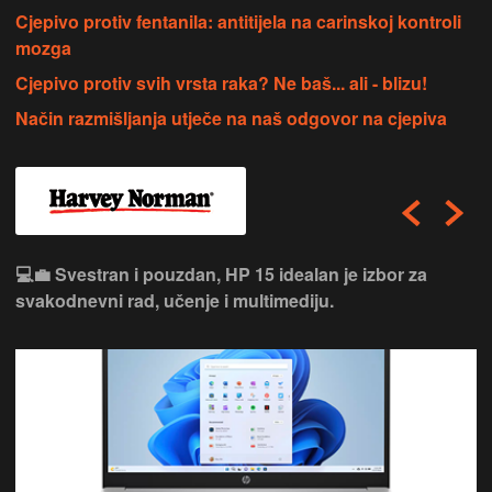
Cjepivo protiv fentanila: antitijela na carinskoj kontroli
mozga
Cjepivo protiv svih vrsta raka? Ne baš... ali - blizu!
Način razmišljanja utječe na naš odgovor na cjepiva
💻💼 Svestran i pouzdan, HP 15 idealan je izbor za
svakodnevni rad, učenje i multimediju.