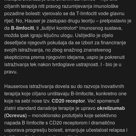
ciljanih terapija niti pravog razumijevanja imunološke
pozadine bolesti: vjerovalo se da T-limfociti vode glavnu
riječ. No, Hauser je zastupao drugu teoriju – pretpostavio je
da
B-limfociti
, ti „šutljivi kontrolori“ imunosnog sustava,
možda ipak igraju ključnu ulogu. Uslijedilo je cijelo
desetljeće njegovih pokušaja da se izbori za financiranje
svojih istraživanja, no zbog snažnog znanstvenog
skepticizma prema njegovim idejama, uspio je pokrenuti
istraživanja tek nakon tvrdoglave ustrajnosti. I - bio je u
pravu.
Hauserova istraživanja dovela su do razvoja inovativnih
terapija koje ciljano uništavaju B-limfocite, konkretno one
koje na sebi nose tzv.
CD20 receptor
. Već spomenuti
zlatni standard današnje terapije je upravo
okrelizumab
(Ocrevus)
– monoklonsko protutijelo koje selektivno
napada B limfocite s CD20 receptorom i dramatično
usporava progresiju bolesti, smanjuje učestalost relapsa i