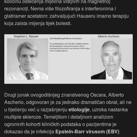
količinu oštećenja mijelina vidljivih na magnetnoj
rezonanciji. Nema više filozofiranja s interferonima i
glatiramer acetatom: zahvaljujući Hauseru imamo terapiju
koja zaista mijenja tijek bolesti.
Drugi junak ovogodišnjeg znanstvenog Oscara, Alberto
Ascherio, odgovoran je za jednako dramatičan obrat, ali ne
u liječenju već u razjašnjenju
etiologije
, uzroka nastanka
multiple skleroze. Temeljitom i detaljnom analizom
ogromnih kohorti kliničkih podataka o pacijentima je
dokazao da je infekcija
Epstein-Barr virusom (EBV)