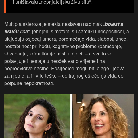
i uništavaju „neprijateljsku živu silu“.
Multipla skleroza je stekla neslavan nadimak „
bolest s
tisuću lica
“, jer njeni simptomi su šaroliki i nespecifični, a
uključuju osjećaj umora, poremećaje vida, slabost, trnce,
nestabilnost pri hodu, kognitivne probleme (pamćenje,
shvaćanje, formuliranje misli u riječi) – a sve to se
pojavljuje i nestaje u neočekivano vrijeme i na
nepredvidive načine. Posljedice mogu biti blage i jedva
zamjetne, ali i vrlo teške – od trajnog oštećenja vida do
potpune nepokretnosti.