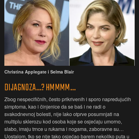
Christina Applegate i Selma Blair
DIJAGNOZA…? HMMMM…
Zbog nespecifičnih, često prikrivenih i sporo napredujućih
simptoma, kao i činjenice da se baš i ne radi o
svakodnevnoj bolesti, nije lako otprve posumnjati na
multiplu sklerozu kod osoba koje se osjećaju umorno,
slabo, imaju trnce u rukama i nogama, zaboravne su…
Uostalom, tko se nije tako osjećao barem nekoliko puta u