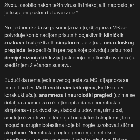
životu, osobito nakon težih virusnih infekcija ili naprosto jer
je iscrpljen poslom i obavezama?
No, jednom kada se posumnja na nju, dijagnoza MS se
potvrđuje kombinacijom prisutnih objektivnih
kliničkih
znakova
i subjektivnih
simptoma
, detaljnog
neurološkog
pregleda
, te specifičnih pretraga koje potvrđuju prisutnost
demijelinizacijskih lezija
(oštećenja mijelinskih ovojnica) u
središnjem živčanom sustavu.
Budući da nema jedinstvenog testa za MS, dijagnoza se
temelji na tzv.
McDonaldovim kriterijima
, koji kao prvi
korak uključuju
anamnezu i neurološki pregled
(uzima se
detaljna anamneza o ranijim epizodama neuroloških
simptoma - npr. dvoslike, slabost u udovima, utrnulost,
smetnje ravnoteže , o trajanju i učestalosti simptoma, te o
mogućim drugim bolestima koje bi mogle uzrokovati slične
simptome. Neurološki pregled procjenjuje reflekse,
koordinaciju, vid, govor, snagu i osjet u udovima. Potom