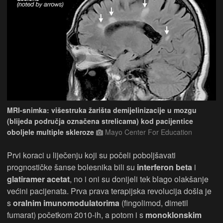
MRI-snimka: višestruka žarišta demijelinizacije u mozgu
(blijeda područja označena strelicama) kod pacijentice
oboljele multiple skleroze
Mayo Center For Education
Prvi koraci u liječenju koji su počeli poboljšavati
prognostičke šanse bolesnika bili su
interferon beta
i
glatiramer acetat
, no i oni su donijeli tek blago olakšanje
većini pacijenata. Prva prava terapijska revolucija došla je
s
oralnim imunomodulatorima
(fingolimod, dimetil
fumarat) početkom 2010-ih, a potom i s
monoklonskim