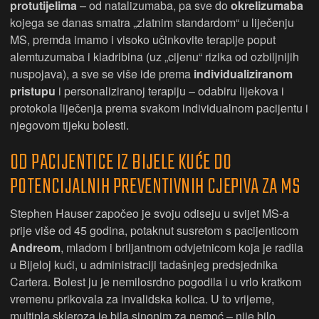
protutijelima
– od natalizumaba, pa sve do
okrelizumaba
kojega se danas smatra „zlatnim standardom“ u liječenju
MS, premda imamo i visoko učinkovite terapije poput
alemtuzumaba i kladribina (uz „cijenu“ rizika od ozbiljnijih
nuspojava), a sve se više ide prema
individualiziranom
pristupu
i personaliziranoj terapiju – odabiru lijekova i
protokola liječenja prema svakom individualnom pacijentu i
njegovom tijeku bolesti.
OD PACIJENTICE IZ BIJELE KUĆE DO
POTENCIJALNIH PREVENTIVNIH CJEPIVA ZA MS
Stephen Hauser započeo je svoju odiseju u svijet MS-a
prije više od 45 godina, potaknut susretom s pacijenticom
Andreom
, mladom i briljantnom odvjetnicom koja je radila
u Bijeloj kući, u administraciji tadašnjeg predsjednika
Cartera. Bolest ju je nemilosrdno pogodila i u vrlo kratkom
vremenu prikovala za invalidska kolica. U to vrijeme,
multipla skleroza je bila sinonim za nemoć – nije bilo