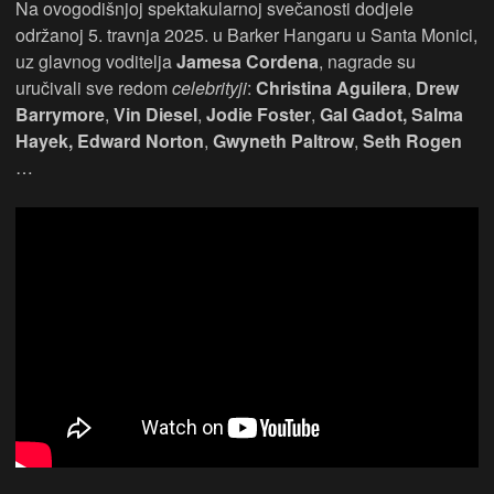
Na ovogodišnjoj spektakularnoj svečanosti dodjele
održanoj 5. travnja 2025. u Barker Hangaru u Santa Monici,
uz glavnog voditelja
Jamesa Cordena
, nagrade su
uručivali sve redom
celebrityji
:​
Christina Aguilera
​,
Drew
Barrymore
​,
Vin Diesel
​,
Jodie Foster
​,
Gal Gadot,
Salma
Hayek, Edward Norton
​,
Gwyneth Paltrow
​,
Seth Rogen
…