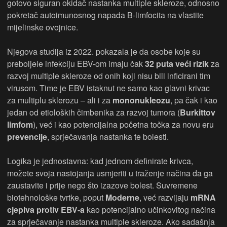
gotovo siguran okidač nastanka multiple skleroze, odnosno
pokretač autoimunosnog napada B-limfocita na vlastite
mijelinske ovojnice.
Njegova studija iz 2022. pokazala je da osobe koje su
preboljele infekciju EBV-om imaju čak
32 puta veći rizik
za
razvoj multiple skleroze od onih koji nisu bili inficirani tim
virusom. Time je EBV istaknut ne samo kao glavni krivac
za multiplu sklerozu – ali i za
mononukleozu
, pa čak i kao
jedan od etioloških čimbenika za razvoj tumora (
Burkittov
limfom
), već i kao potencijalna početna točka za novu eru
prevencije
, sprječavanja nastanka te bolesti.
Logika je jednostavna: kad jednom definirate krivca,
možete svoja nastojanja usmjeriti u traženje načina da ga
zaustavite i prije nego što izazove bolest. Suvremene
biotehnološke tvrtke, poput
Moderne
, već razvijaju
mRNA
cjepiva protiv EBV-a
kao potencijalno učinkovitog načina
za sprječavanje nastanka multiple skleroze. Ako sadašnja