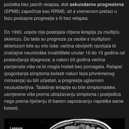
početka bez jasnih relapsa, dok
sekundarno progresivna
(SPMS) započinje kao RRMS, ali s vremenom prelazi u
fazu postupne progresije s ili bez relapsa.
Do 1993. uopće nije postojala ciljana terapija za multiplu
sklerozu. Do tada su prognoze za osobe s multiplom
sklerozom bile su vrlo loše: većina oboljelih razvijala bi
značajne neurološke invaliditete unutar 10 do 15 godina od
postavljanja dijagnoze, a nakon 20 godina većina
pacijenata više ne bi mogla hodati bez pomagala. Relapsi
(pogoršanja simptoma bolesti nakon faze privremenog
mirovanja) su bili učestali, a progresija uglavnom
nezaustavljiva. Tadašnje terapije su bile simptomatske,
usmjerene više prema ublažavanju simptoma i posljedica
nego prema liječenju ili barem usporavanju napretka same
bolesti.