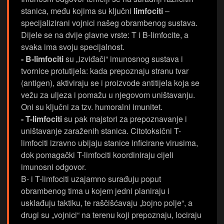
stanica, među kojima su ključni
limfociti
–
specijalizirani vojnici našeg obrambenog sustava.
Dijele se na dvije glavne vrste: T i B-limfocite, a
svaka ima svoju specijalnost.
- B-limfociti
su „izviđači“ imunosnog sustava i
tvornice protutijela: kada prepoznaju stranu tvar
(antigen), aktiviraju se i proizvode antitijela koja se
vežu za uljeza i pomažu u njegovom uništavanju.
Oni su ključni za tzv. humoralni imunitet.
- T-limfociti
su pak majstori za prepoznavanje i
uništavanje zaraženih stanica. Citotoksični T-
limfociti izravno ubijaju stanice inficirane virusima,
dok pomagački T-limfociti koordiniraju cijeli
imunosni odgovor.
B- i T-limfociti uzajamno surađuju poput
obrambenog tima u kojem jedni planiraju i
usklađuju taktiku, te raščišćavaju „bojno polje“, a
drugi su „vojnici“ na terenu koji prepoznaju, lociraju