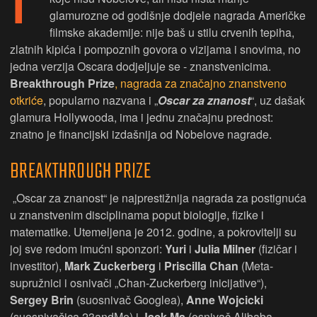
glamurozne od godišnje dodjele nagrada Američke
filmske akademije: nije baš u stilu crvenih tepiha,
zlatnih kipića i pompoznih govora o vizijama i snovima, no
jedna verzija Oscara dodjeljuje se - znanstvenicima.
Breakthrough Prize
, nagrada za značajno znanstveno
otkriće
, popularno nazvana i „
Oscar za znanost
“, uz dašak
glamura Hollywooda, ima i jednu značajnu prednost:
znatno je financijski izdašnija od Nobelove nagrade.
BREAKTHROUGH PRIZE
„Oscar za znanost“ je najprestižnija nagrada za postignuća
u znanstvenim disciplinama poput biologije, fizike i
matematike. Utemeljena je 2012. godine, a pokrovitelji su
joj sve redom imućni sponzori:
Yuri
i
Julia
Milner
(fizičar i
investitor),
Mark
Zuckerberg
i
Priscilla Chan
(Meta-
supružnici i osnivači „Chan-Zuckerberg inicijative“),
Sergey Brin
(suosnivač Googlea),
Anne Wojcicki
(suosnivačica 23andMe) i
Jack Ma
(osnivač Alibaba