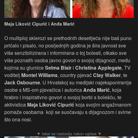
Maja Liković Cipurić i Anđa Marić
O multiploj sklerozi se prethodnih desetljeća nije baš puno
pričalo i pisalo, no posljednjih godina je šira javnost sve
više senzibilizirana i informirana o toj bolesti, otkako sve
više poznatih osoba javno govori o svojoj dijagnozi, među
kojima su glumice
Selma Blair
i
Christina Applegate
, TV
voditelj
Montel Williams
, country pjevač
Clay Walker
, te
Jack Osbourne
. U Hrvatskoj su medijski najeksponiranije
osobe s MS-om pjevačica i autorica
Anđa Marić
, koja
hrabro i inspirativno govori o svojoj borbi s bolešću, te
aktivistica
Maja Liković Cipurić
koja svojim angažmanom
pomaže osobama koji se suočavaju s dijagnozom i svime
što ona nosi.