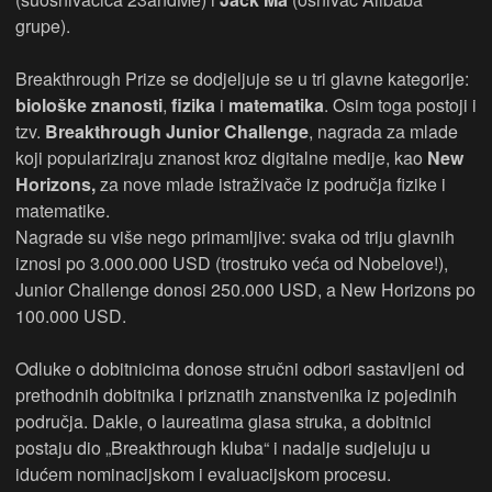
grupe).
Breakthrough Prize se dodjeljuje se u tri glavne kategorije:
biološke znanosti
,
fizika
i
matematika
. Osim toga postoji i
tzv.
Breakthrough Junior Challenge
, nagrada za mlade
koji populariziraju znanost kroz digitalne medije, kao
New
Horizons,
za nove mlade istraživače iz područja fizike i
matematike.
Nagrade su više nego primamljive: svaka od triju glavnih
iznosi po 3.000.000 USD (trostruko veća od Nobelove!),
Junior Challenge donosi 250.000 USD, a New Horizons po
100.000 USD.
Odluke o dobitnicima donose stručni odbori sastavljeni od
prethodnih dobitnika i priznatih znanstvenika iz pojedinih
područja. Dakle, o laureatima glasa struka, a dobitnici
postaju dio „Breakthrough kluba“ i nadalje sudjeluju u
idućem nominacijskom i evaluacijskom procesu.