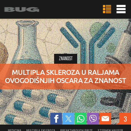
ZNANOST
MULTIPLA SKLEROZA U RALJAMA
OVOGODIŠNJIH OSCARA ZA ZNANOST
3
MEDICINA
MULTIPLA SKLEROZA
BREAKTHROUGH PRIZE
STEPHEN HAUSER