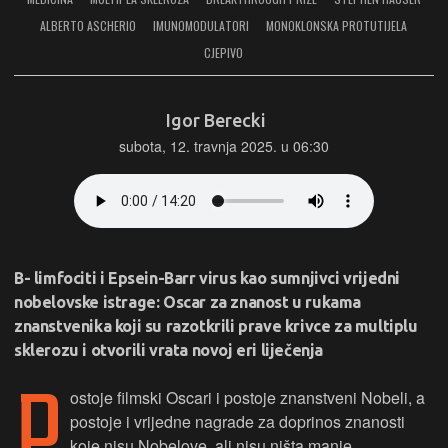
ALBERTO ASCHERIO
IMUNOMODULATORI
MONOKLONSKA PROTUTIJELA
CJEPIVO
Igor Berecki
subota, 12. travnja 2025. u 06:30
B- limfociti i Epsein-Barr virus kao sumnjivci vrijedni
nobelovske istrage: Oscar za znanost u rukama
znanstvenika koji su razotkrili prave krivce za multiplu
sklerozu i otvorili vrata novoj eri liječenja
P
ostoje filmski Oscari i postoje znanstveni Nobeli, a
postoje i vrijedne nagrade za doprinos znanosti
koje nisu Nobelove, ali nisu ništa manje