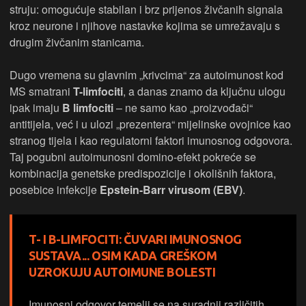
struju: omogućuje stabilan i brz prijenos živčanih signala
kroz neurone i njihove nastavke kojima se umrežavaju s
drugim živčanim stanicama.
Dugo vremena su glavnim „krivcima“ za autoimunost kod
MS smatrani
T-limfociti
, a danas znamo da ključnu ulogu
ipak imaju
B limfociti
– ne samo kao „proizvođači“
antitijela, već i u ulozi „prezentera“ mijelinske ovojnice kao
stranog tijela i kao regulatorni faktori imunosnog odgovora.
Taj pogubni autoimunosni domino-efekt pokreće se
kombinacija genetske predispozicije i okolišnih faktora,
posebice infekcije
Epstein-Barr virusom (EBV)
.
T- I B-LIMFOCITI: ČUVARI IMUNOSNOG
SUSTAVA... OSIM KADA GREŠKOM
UZROKUJU AUTOIMUNE BOLESTI
Imunosni odgovor temelji se na suradnji različitih