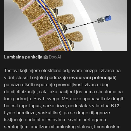
Lumbalna punkcija
Doc/AI
Testovi koji mjere električne odgovore mozga i živaca na
vidni, slušni i osjetni podražaje (
evocirani potencijali
)
pomažu otkriti usporenje provodljivosti živaca zbog
demijelinizacije, čak i ako pacijent još nema simptome na
tom području. Povrh svega, MS može oponašati niz drugih
bolesti (npr. lupus, sarkoidozu, nedostatak vitamina B12,
Lyme boreliozu, vaskulitise), pa se druge dijagnoze
isključuju dodatnim testovima: krvnim pretragama,
serologijom, analizom vitaminskog statusa, imunološkim