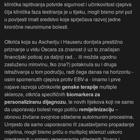
klinička ispitivanja potvrde sigurnost i učinkovitost cjepiva
čija klinička faza testiranja je u tijeku, mogli bismo prvi put
u povijesti imati sredstvo koje sprječava razvoj jedne
kronične neuroimune bolesti.
Otkrića koja su Ascheriju i Hauseru donijela prestižno
priznanje u vidu Oscara za znanost (i uz to značajan
financijski poticaj za daljnji rad… ili možda ugodnu
zasluženu mirovinu, tko zna?) potaknula su i druga
istraživanja u tom području, radi čega danas na horizontu -
osim spomenutih cjepiva protiv EBV-a - imamo i prve
najave razvoja učinkovite
genske terapije
multiple
skleroze, otkrića specifičnih
biomarkera za
personaliziranu dijagnozu
, te novih lijekova koji ne samo
da usporavaju bolest nego potiču
remijelinizaciju
–
obnovu živčane ovojnice oštećene autoimunim procesima.
Umjesto da samo usporavamo ili zaustavljamo propadanje
mijelina, mogli bismo priču o multiploj sklerozi uskoro
preokrenuti u smjeru regeneracije oštećenih živaca i