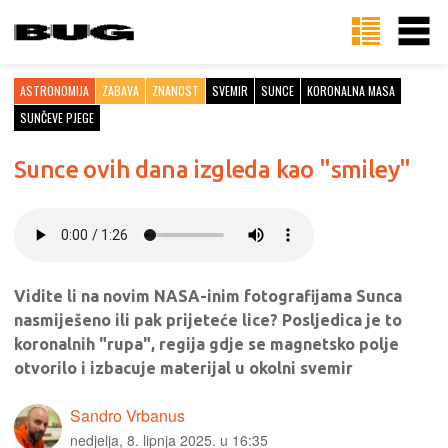
ASTRONOMIJA
ZABAVA
ZNANOST
SVEMIR
SUNCE
KORONALNA MASA
SUNČEVE PJEGE
Sunce ovih dana izgleda kao "smiley"
Vidite li na novim NASA-inim fotografijama Sunca
nasmiješeno ili pak prijeteće lice? Posljedica je to
koronalnih "rupa", regija gdje se magnetsko polje
otvorilo i izbacuje materijal u okolni svemir
Sandro Vrbanus
nedjelja, 8. lipnja 2025. u 16:35