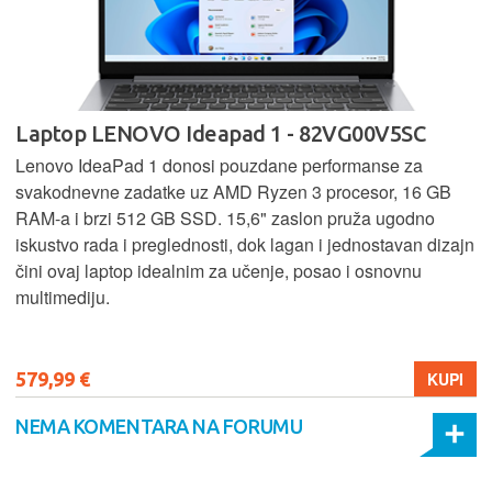
Laptop LENOVO Ideapad 1 - 82VG00V5SC
Lenovo IdeaPad 1 donosi pouzdane performanse za
svakodnevne zadatke uz AMD Ryzen 3 procesor, 16 GB
RAM-a i brzi 512 GB SSD. 15,6" zaslon pruža ugodno
iskustvo rada i preglednosti, dok lagan i jednostavan dizajn
čini ovaj laptop idealnim za učenje, posao i osnovnu
multimediju.
579,99 €
KUPI
NEMA KOMENTARA NA FORUMU