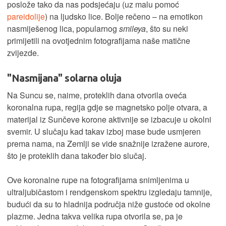
poslože tako da nas podsjećaju (uz malu pomoć
pareidolije
) na ljudsko lice. Bolje rečeno – na emotikon
nasmiješenog lica, popularnog
smileya
, što su neki
primijetili na ovotjednim fotografijama naše matične
zvijezde.
"Nasmijana" solarna oluja
Na Suncu se, naime, proteklih dana otvorila oveća
koronalna rupa, regija gdje se magnetsko polje otvara, a
materijal iz Sunčeve korone aktivnije se izbacuje u okolni
svemir. U slučaju kad takav izboj mase bude usmjeren
prema nama, na Zemlji se vide snažnije izražene aurore,
što je proteklih dana također bio slučaj.
Ove koronalne rupe na fotografijama snimljenima u
ultraljubičastom i rendgenskom spektru izgledaju tamnije,
budući da su to hladnija područja niže gustoće od okolne
plazme. Jedna takva velika rupa otvorila se, pa je