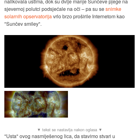
nalikovala ustima, dok su dvije manje Sunčeve pjege na
sjevernoj polutci podsjećale na oči – pa su se
snimke
solarnih opservatorija
vrlo brzo proširile Internetom kao
"Sunčev smiley".
"Usta" ovog nasmiješenog lica, da stavimo stvari u