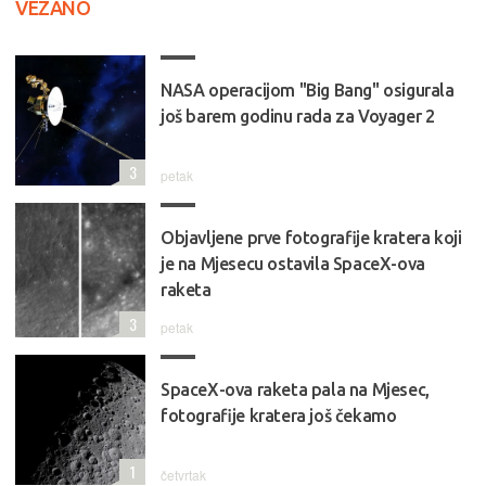
VEZANO
NASA operacijom "Big Bang" osigurala
još barem godinu rada za Voyager 2
3
petak
Objavljene prve fotografije kratera koji
je na Mjesecu ostavila SpaceX-ova
raketa
3
petak
SpaceX-ova raketa pala na Mjesec,
fotografije kratera još čekamo
1
četvrtak