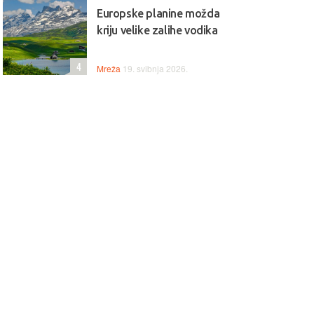
Europske planine možda
kriju velike zalihe vodika
4
Mreža
19. svibnja 2026.