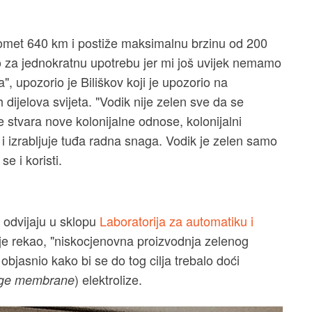
met 640 km i postiže maksimalnu brzinu od 200
io za jednokratnu upotrebu jer mi još uvijek nemamo
", upozorio je Biliškov koji je upozorio na
h dijelova svijeta. "Vodik nije zelen sve da se
je stvara nove kolonijalne odnose, kolonijalni
 i izrabljuje tuđa radna snaga. Vodik je zelen samo
se i koristi.
e odvijaju u sklopu
Laboratorija za automatiku i
o je rekao, "niskocjenovna proizvodnja zelenog
objasnio kako bi se do tog cilja trebalo doći
) elektrolize.
nge membrane