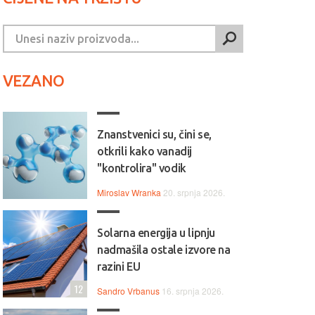
VEZANO
Znanstvenici su, čini se,
otkrili kako vanadij
"kontrolira" vodik
Miroslav Wranka
20. srpnja 2026.
Solarna energija u lipnju
nadmašila ostale izvore na
razini EU
12
Sandro Vrbanus
16. srpnja 2026.