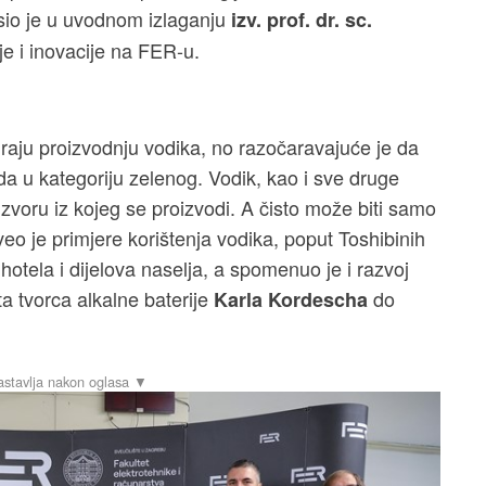
asio je u uvodnom izlaganju
izv. prof. dr. sc.
je i inovacije na FER-u.
 guraju proizvodnju vodika, no razočaravajuće je da
a u kategoriju zelenog. Vodik, kao i sve druge
o izvoru iz kojeg se proizvodi. A čisto može biti samo
veo je primjere korištenja vodika, poput Toshibinih
hotela i dijelova naselja, a spomenuo je i razvoj
a tvorca alkalne baterije
do
Karla Kordescha