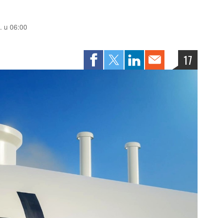
. u 06:00
17