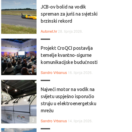
JCB-ov bolid na vodik
spreman za juriš na svjetski
brzinski rekord
Autonet.hr
28. lipnja 2026.
Projekt CroQCI postavlja
temelje kvantno-sigurne
komunikacijske budućnosti
Sandro Vrbanus
16. lipnja 2026.
Najveći motor na vodik na
svijetu uspješno isporučio
struju u elektroenergetsku
mrežu
2
Sandro Vrbanus
14. lipnja 2026.