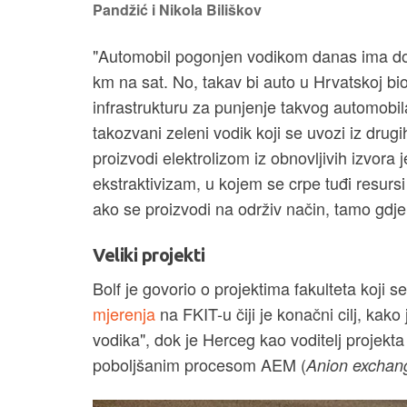
Pandžić i Nikola Biliškov
"Automobil pogonjen vodikom danas ima do
km na sat. No, takav bi auto u Hrvatskoj b
infrastrukturu za punjenje takvog automobila
takozvani zeleni vodik koji se uvozi iz drugi
proizvodi elektrolizom iz obnovljivih izvora 
ekstraktivizam, u kojem se crpe tuđi resursi
ako se proizvodi na održiv način, tamo gdje 
Veliki projekti
Bolf je govorio o projektima fakulteta koji s
mjerenja
na FKIT-u čiji je konačni cilj, kak
vodika", dok je Herceg kao voditelj projekta 
poboljšanim procesom AEM (
Anion excha