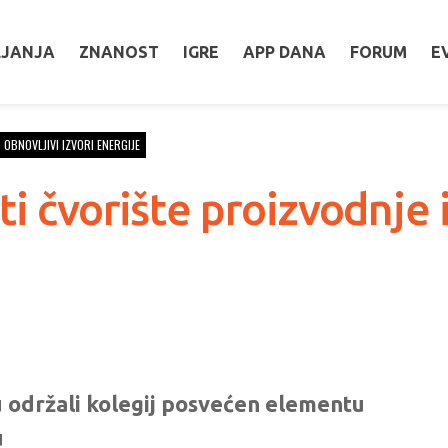
LJANJA
ZNANOST
IGRE
APP DANA
FORUM
E
OBNOVLJIVI IZVORI ENERGIJE
i čvorište proizvodnje i
u održali kolegij posvećen elementu
u