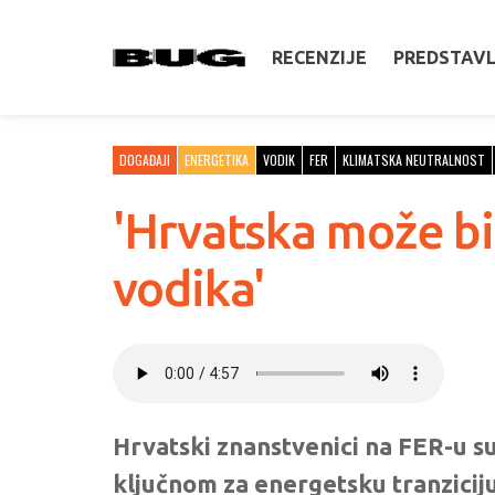
RECENZIJE
PREDSTAV
DOGAĐAJI
ENERGETIKA
VODIK
FER
KLIMATSKA NEUTRALNOST
'Hrvatska može bit
vodika'
Hrvatski znanstvenici na FER-u s
ključnom za energetsku tranzicij