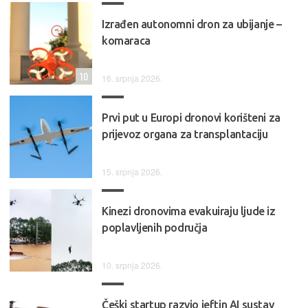
Izrađen autonomni dron za ubijanje –
komaraca
10
16. srpnja 2026.
Prvi put u Europi dronovi korišteni za
prijevoz organa za transplantaciju
15. srpnja 2026.
Kinezi dronovima evakuiraju ljude iz
poplavljenih područja
10. srpnja 2026.
Češki startup razvio jeftin AI sustav