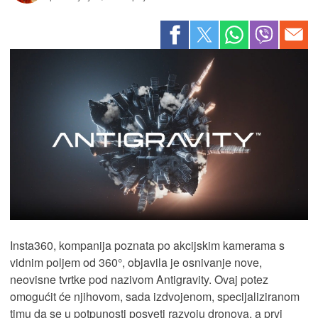
Insta360, kompanija poznata po akcijskim kamerama s
vidnim poljem od 360°, objavila je osnivanje nove,
neovisne tvrtke pod nazivom Antigravity. Ovaj potez
omogućit će njihovom, sada izdvojenom, specijaliziranom
timu da se u potpunosti posveti razvoju dronova, a prvi