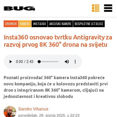
DRONOVI
KAMERE
INSTA360
AKCIJSKE KAMERE
BESPILOTNE LETJELICE
Insta360 osnovao tvrtku Antigravity za
razvoj prvog 8K 360° drona na svijetu
Poznati proizvođač 360° kamera Insta360 pokreće
novu kompaniju, koja će u kolovozu predstaviti prvi
dron s integriranom 8K 360° kamerom, ciljajući na
jednostavnost i kreativnu slobodu
Sandro Vrbanus
ponedjeljak, 28. srpnja 2025. u 22:23