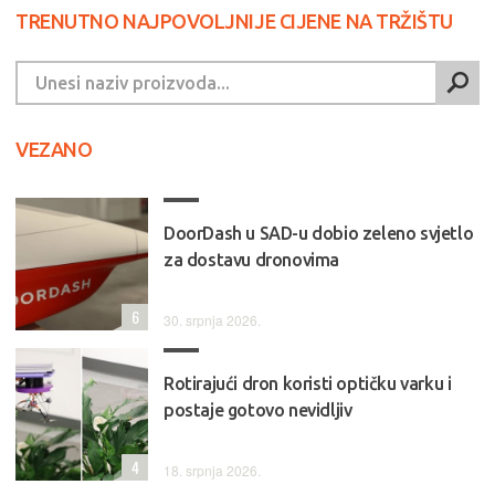
TRENUTNO NAJPOVOLJNIJE CIJENE NA TRŽIŠTU
VEZANO
DoorDash u SAD-u dobio zeleno svjetlo
za dostavu dronovima
6
30. srpnja 2026.
Rotirajući dron koristi optičku varku i
postaje gotovo nevidljiv
4
18. srpnja 2026.