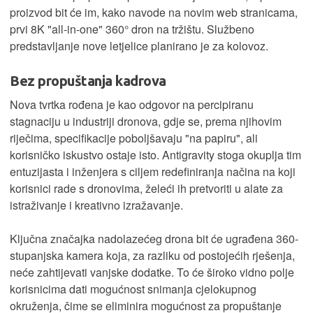
proizvod bit će im, kako navode na novim web stranicama,
prvi 8K "all-in-one" 360° dron na tržištu. Službeno
predstavljanje nove letjelice planirano je za kolovoz.
Bez propuštanja kadrova
Nova tvrtka rođena je kao odgovor na percipiranu
stagnaciju u industriji dronova, gdje se, prema njihovim
riječima, specifikacije poboljšavaju "na papiru", ali
korisničko iskustvo ostaje isto. Antigravity stoga okuplja tim
entuzijasta i inženjera s ciljem redefiniranja načina na koji
korisnici rade s dronovima, želeći ih pretvoriti u alate za
istraživanje i kreativno izražavanje.
Ključna značajka nadolazećeg drona bit će ugrađena 360-
stupanjska kamera koja, za razliku od postojećih rješenja,
neće zahtijevati vanjske dodatke. To će široko vidno polje
korisnicima dati mogućnost snimanja cjelokupnog
okruženja, čime se eliminira mogućnost za propuštanje