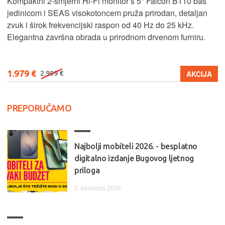
Kompaktni 2-smjerni Hi-Fi monitor s 5" Falcon B110 bas
jedinicom i SEAS visokotoncem pruža prirodan, detaljan
zvuk i širok frekvencijski raspon od 40 Hz do 25 kHz.
Elegantna završna obrada u prirodnom drvenom furniru.
1.979 €
AKCIJA
2.999 €
PREPORUČAMO
Najbolji mobiteli 2026. - besplatno
digitalno izdanje Bugovog ljetnog
priloga
2. kolovoza 2026.