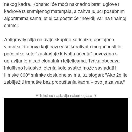
nekog kadra. Korisnici će moći naknadno birati uglove i
kadrove iz snimljenog materijala, a zahvaljujući posebnim
algoritmima sama letjelica postat će "nevidljiva" na finalnoj
snimci.
Antigravity cilja na dvije skupine korisnika: postojeće
vlasnike dronova koji traže više kreativnih mogućnosti te
početnike koje "zastrašuje krivulja učenja" povezana s
upravljanjem tradicionalnim letjelicama. Tvrtka obećava
intuitivno iskustvo letenja koje svatko može savladati i
filmske 360° snimke dostupne svima, uz slogan: "Ako želite
zabilježiti trenutke bez propuštanja kadra – ovo je za vas."