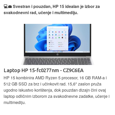
💻💼 Svestran i pouzdan, HP 15 idealan je izbor za
svakodnevni rad, učenje i multimediju.
Laptop HP 15-fc0277nm - CZ9C6EA
HP 15 kombinira AMD Ryzen 5 procesor, 16 GB RAM-a i
512 GB SSD za brz i učinkovit rad. 15,6" zaslon pruža
ugodno iskustvo korištenja, dok pouzdan dizajn čini ovaj
laptop odličnim izborom za svakodnevne zadatke, učenje i
multimediju.