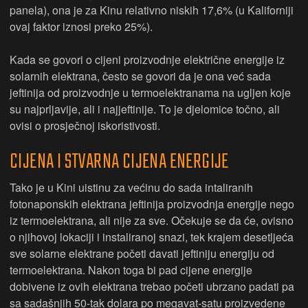
panela), ona je za Kinu relativno niskih 17,6% (u Kaliforniji
ovaj faktor iznosi preko 25%).
Kada se govori o cijeni proizvodnje električne energije iz
solarnih elektrana, često se govori da je ona već sada
jeftinija od proizvodnje u termoelektranama na ugljen koje
su najprljavije, ali i najjeftinije. To je djelomice točno, ali
ovisi o prosječnoj iskoristivosti.
CIJENA I STVARNA CIJENA ENERGIJE
Tako je u Kini uistinu za većinu do sada intaliranih
fotonaponskih elektrana jeftinija proizvodnja energije nego
iz termoelektrana, ali nije za sve. Očekuje se da će, ovisno
o njihovoj lokaciji i instaliranoj snazi, tek krajem desetljeća
sve solarne elektrane početi davati jeftiniju energiju od
termoelektrana. Nakon toga bi pad cijene energije
dobivene iz ovih elektrana trebao početi ubrzano padati pa
sa sadašnjih 50-tak dolara po megavat-satu proizvedene