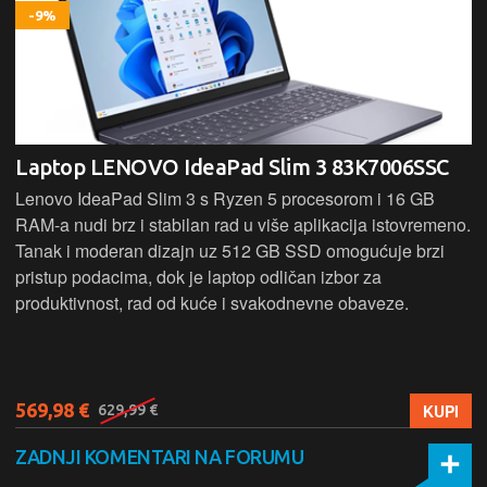
-9%
Laptop LENOVO IdeaPad Slim 3 83K7006SSC
Lenovo IdeaPad Slim 3 s Ryzen 5 procesorom i 16 GB
RAM-a nudi brz i stabilan rad u više aplikacija istovremeno.
Tanak i moderan dizajn uz 512 GB SSD omogućuje brzi
pristup podacima, dok je laptop odličan izbor za
produktivnost, rad od kuće i svakodnevne obaveze.
569,98 €
KUPI
629,99 €
ZADNJI KOMENTARI NA FORUMU