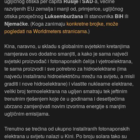
ugljičnog otiska per capita
Rusije
i
SAD
-a, većine
razvijenih EU zemalja i manji od, primjerice, ugljičnog
otiska prosječnog
Luksemburžana
ili stanovnika
BiH
ili
Njemačke
. (Koga zanimaju
konkretne brojke, može
pogledati na Worldmeters stranicama
.)
Kina, naravno, u skladu s globalnim svjetskim kretanjima
namjerava ovo dodatno smanjiti, a kako je sama najveći
svjetski proizvođač i fotonaponskih ćelija i vjetroelektrana,
te sama proizvodi i sve potrebno za hidroelektrane (ima
najveću instaliranu hidroelektričnu mrežu na svijetu, a misli
graditi i nove hidroelektrane) i vlastite nuklearne elektrane,
veliki broj termoelektrana na ugljen smatraju tek jeftinim
trenutnim rješenjem koje će u godinama i desetljećima
ubrzano zamjenjivati novim izvorima energije s manjim
ugljičnim emisijama.
Trenutno se trećina od ukupno instaliranih fotonaponskih
elektrana u svijetu nalazi u Kini. Po broju solara tako su