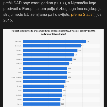
prešli SAD prije osam godina (2013.), a Njemačku koja
predvodi u Europi na tom polju (i zbog toga ima najskuplju
struju među EU zemljama pa i u svijetu,
prema Statisti
) još
2015.