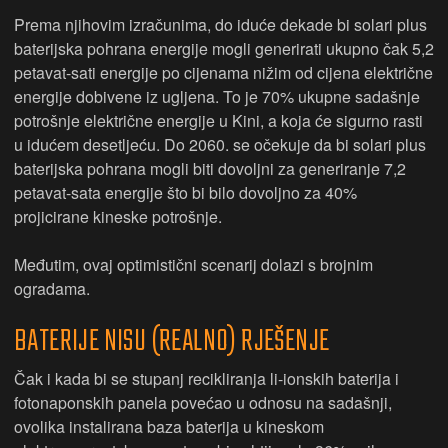
Prema njihovim izračunima, do iduće dekade bi solari plus
baterijska pohrana energije mogli generirati ukupno čak 5,2
petavat-sati energije po cijenama nižim od cijena električne
energije dobivene iz ugljena. To je 70% ukupne sadašnje
potrošnje električne energije u Kini, a koja će sigurno rasti
u idućem desetljeću. Do 2060. se očekuje da bi solari plus
baterijska pohrana mogli biti dovoljni za generiranje 7,2
petavat-sata energije što bi bilo dovoljno za 40%
projicirane kineske potrošnje.
Međutim, ovaj optimistični scenarij dolazi s brojnim
ogradama.
BATERIJE NISU (REALNO) RJEŠENJE
Čak i kada bi se stupanj recikliranja li-ionskih baterija i
fotonaponskih panela povećao u odnosu na sadašnji,
ovolika instalirana baza baterija u kineskom