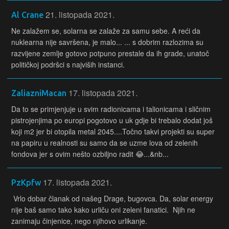
21. listopada 2021.
Al Crane
Ne zalažem se, solarna se zalaže za samu sebe. A reći da
nuklearna nije savršena, je malo... ... s dobrim razlozima su
razvijene zemlje gotovo potpuno prestale da ih grade, unatoč
političkoj podršci s najviših instanci.
17. listopada 2021.
ZaliazniMacan
Da to se primjenjuje u svim radionicama i talionicama i sličnim
pistrojenjima po europi pogotovo u uk gdje bi trebalo dodat još
koji m2 jer bi otopila metal 2045....Točno takvi projekti su super
na papiru u realnosti su samo da se uzme lova od zelenih
fondova jer s ovim nešto ozbiljno radit 😂...&nb...
17. listopada 2021.
PzKpfw
Vrlo dobar članak od našeg Drage, bugovca. Da, solar energy
nije baš samo tako kako urliču oni zeleni fanatici. Njih ne
zanimaju činjenice, nego njihovo urlikanje.