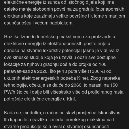
električne energije iz sunca od istočnog dijela koji ima
daleko manje slobodnih površina za gradnju fotonaponskih
elektrana koje zauzimaju velike površine i k tome s manjom
osunčanošću i većom naoblakom.
Razlika između teoretskog maksimuma za proizvodnju
električne energije iz elektronaponskih postrojenja u
odnosu na stvarno iskoristiv potencijal jasno je vidljiva iz
ove kineske studije koja je uzevši u obzir sve dostupne
lokacije za njihovu gradnju došla do brojke od 100
petawatt-sati za 2020. što je 13 puta više (1300%) od
ukupnih elektroenergetskih potreba Kine). Zbog napretka
tehnologije, očekuje se da će do 2060. to narasti na 150
PW/h što će i dalje biti višestruko više od projiciranog rasta
potrošnje električne energije u Kini.
Kada se, međutim, u računicu stavi prosječna iskoristivost
tih kapaciteta (razlika između teoretskog maksimuma i
stvarne produkcije koja ovisi o stvarnoj osunčanosti