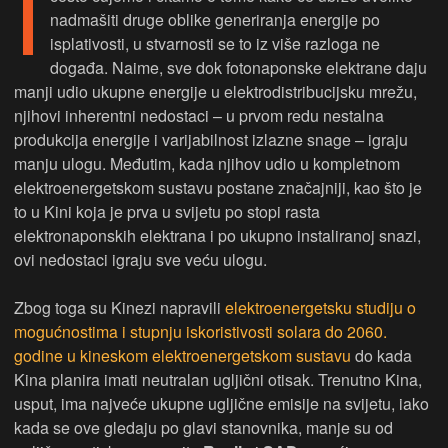
I
nadmašiti druge oblike generiranja energije po
isplativosti, u stvarnosti se to iz više razloga ne
događa. Naime, sve dok fotonaponske elektrane daju
manji udio ukupne energije u elektrodistribucijsku mrežu,
njihovi inherentni nedostaci – u prvom redu nestalna
produkcija energije i varijabilnost izlazne snage – igraju
manju ulogu. Međutim, kada njihov udio u kompletnom
elektroenergetskom sustavu postane značajniji, kao što je
to u Kini koja je prva u svijetu po stopi rasta
elektronaponskih elektrana i po ukupno instaliranoj snazi,
ovi nedostaci igraju sve veću ulogu.
Zbog toga su Kinezi napravili
elektroenergetsku studiju o
mogućnostima i stupnju iskoristivosti solara do 2060.
godine u kineskom elektroenergetskom sustavu
do kada
Kina planira imati neutralan ugljični otisak. Trenutno Kina,
usput, ima najveće ukupne ugljične emisije na svijetu, iako
kada se ove gledaju po glavi stanovnika, manje su od