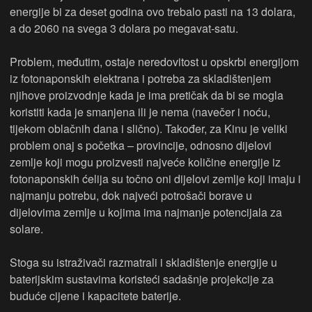
energije bi za deset godina ovo trebalo pasti na 13 dolara,
a do 2060 na svega 3 dolara po megavat-satu.
Problem, međutim, ostaje neredovitost u opskrbi energijom
iz fotonaponskih elektrana i potreba za skladištenjem
njihove proizvodnje kada je ima pretičak da bi se mogla
koristiti kada je smanjena ili je nema (navečer i noću,
tijekom oblačnih dana i slično). Također, za Kinu je veliki
problem onaj s početka – provincije, odnosno dijelovi
zemlje koji mogu proizvesti najveće količine energije iz
fotonaponskih ćelija su točno oni dijelovi zemlje koji imaju i
najmanju potrebu, dok najveći potrošači borave u
dijelovima zemlje u kojima ima najmanje potencijala za
solare.
Stoga su istraživači razmatrali i skladištenje energije u
baterijskim sustavima koristeći sadašnje projekcije za
buduće cijene i kapacitete baterije.