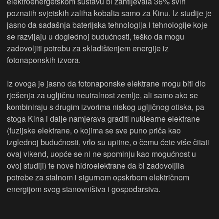
elektroenergetskom sustavu bi zahtijevala 36% svih
poznatih svjetskih zaliha kobalta samo za Kinu. Iz studije je
jasno da sadašnja baterijska tehnologija i tehnologije koje
se razvijaju u doglednoj budućnosti, teško da mogu
zadovoljiti potrebu za skladištenjem energije iz
fotonaponskih izvora.
Iz ovoga je jasno da fotonaponske elektrane mogu biti dio
rješenja za ugljičnu neutralnost zemlje, ali samo ako se
kombiniraju s drugim izvorima niskog ugljičnog otiska, pa
stoga Kina i dalje namjerava graditi nuklearne elektrane
(fuzijske elektrane, o kojima se sve puno priča kao
izglednoj budućnosti, vrlo su upitne, o čemu ćete više čitati
ovaj vikend, uopće se ni ne spominju kao mogućnost u
ovoj studiji) te nove hidroelektrane da bi zadovoljila
potrebe za stalnom i sigurnom opskrbom električnom
energijom svog stanovništva i gospodarstva.