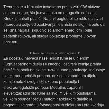
Trenutno je u Kini tako instalirano preko 250 GW aktivne
solarne snage, što je dvostruko od onoga što su i sami
Kinezi planirali postići. Na prvi pogled bi se reklo da stvari
napreduju bolje od očekivanja i da ništa ne stoji na putu da
se Kina napaja isključivo solarnom energijom i prije
zadanih rokova, ali studija pokazuje probleme u ovom
pristupu.
Za početak, najveća naseljenost Kine je u njenom
(jugo)zapadnom dijelu i u istočnoj četvrtini zemlje prema
pacifičkoj obali nalazi se 96% ukupne populacije, industrije
i elektroenegetskih potreba, dok se u zapadnom dijelu
zemlje nalazi svega 4% ukupne populacije i
elektroenegetskih potreba. Međutim, zapadni i
sjeverozapadni dio Kine sa svojim velikim pustinjama,
velikom osunčanošću i malom naoblakom daleko je
pogodniji za gradnju fotonaponskih elektrana i proizvodnju