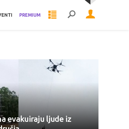
VENTI
PREMIUM
a evakuiraju ljude iz
dručja