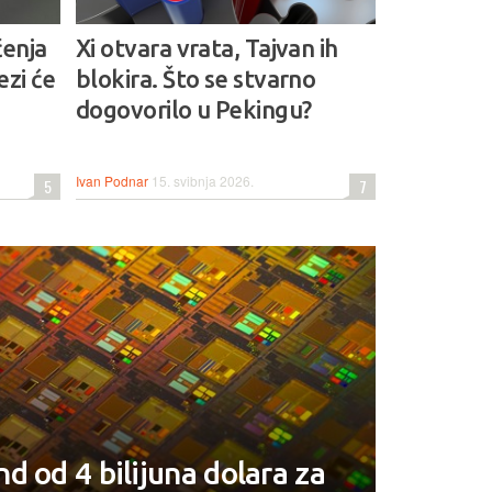
čenja
Xi otvara vrata, Tajvan ih
ezi će
blokira. Što se stvarno
dogovorilo u Pekingu?
Ivan Podnar
15. svibnja 2026.
5
7
d od 4 bilijuna dolara za