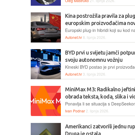
Oleg Maštruko
21. lipnja 2026.
Kina postrožila pravila za plug-
europskim proizvođačima no
Autonet.hr
8. lipnja 2026.
BYD prvi u svijetu jamči potp
svoju autonomnu vožnju
Autonet.hr
3. lipnja 2026.
MiniMax M3: Radikalno jeftin
obrada teksta, koda, slika i v
Ivan Podnar
2. lipnja 2026.
Amerikanci zatvorili jednu rup
Druga je ostala