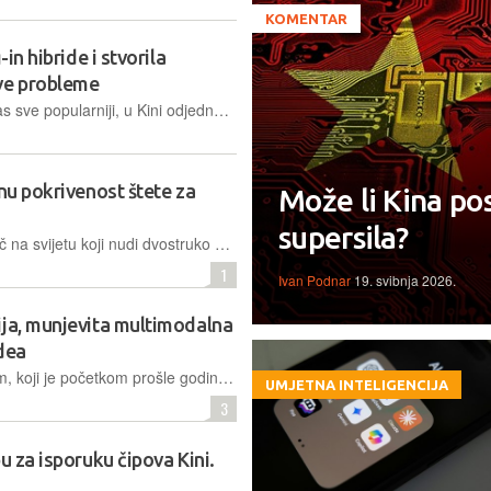
KOMENTAR
in hibride i stvorila
ve probleme
Europski plug-in hibridi koji su kod nas sve popularniji, u Kini odjednom djeluju kao tehnologija prošle generacije, a sve zbog novih pravila
unu pokrivenost štete za
Može li Kina po
supersila?
Kineski BYD postao je prvi proizvođač na svijetu koji nudi dvostruko pokriće štete koju bi mogli izazvati njihovi napredni sustave pomoći vozaču, za sada samo na području Kine
1
Ivan Podnar
19. svibnja 2026.
ija, munjevita multimodalna
idea
Ponavlja li se situacija s DeepSeekom, koji je početkom prošle godine izazvao uzbunu među zapadnim AI kompanijama? Šangajski startup MiniMax koristi istu formulu: ekstremnu jeftinoću i model distribucije koji izravno potkopava poslovne modele Silicijske doline
UMJETNA INTELIGENCIJA
3
u za isporuku čipova Kini.