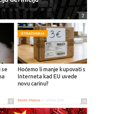
2
ISTRAŽIVANJA
 se
Hoćemo li manje kupovati s
na
Interneta kad EU uvede
novu carinu?
Sandro Vrbanus
21. svibnja 2026.
11
29