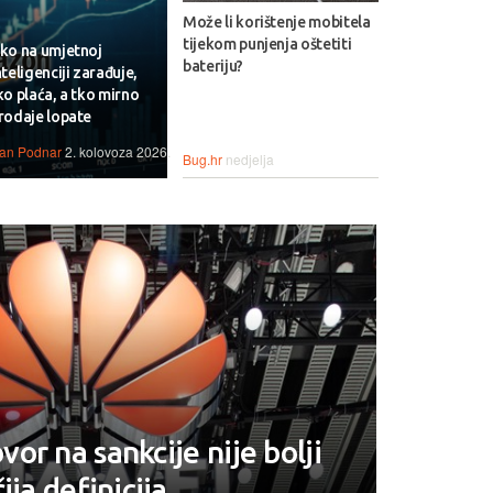
Može li korištenje mobitela
tijekom punjenja oštetiti
ko na umjetnoj
bateriju?
nteligenciji zarađuje,
ko plaća, a tko mirno
rodaje lopate
van Podnar
2. kolovoza 2026.
Bug.hr
nedjelja
or na sankcije nije bolji
ija definicija