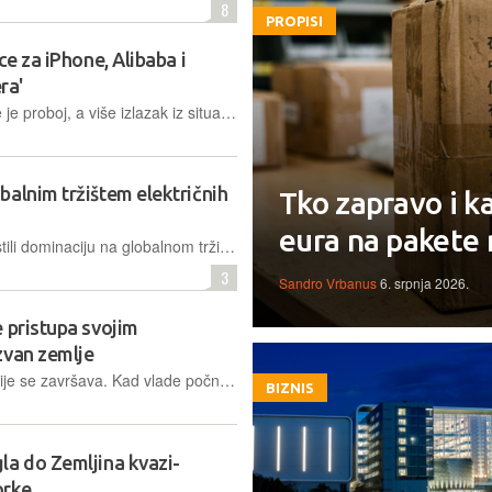
8
PROPISI
ce za iPhone, Alibaba i
ra'
Odobrenje Apple Intelligencea manje je proboj, a više izlazak iz situacije u kojoj je tvrtka na jednom od svojih najvažnijih tržišta prodavala uređaj s isključenom funkcijom koju je globalno koristila kao razlog za kupnju
alnim tržištem električnih
Tko zapravo i k
eura na pakete 
Kineski proizvođači dodatno su učvrstili dominaciju na globalnom tržištu električnih vozila
3
Sandro Vrbanus
6. srpnja 2026.
 pristupa svojim
zvan zemlje
Komercijalna faza umjetne inteligencije se završava. Kad vlade počnu propisivati tko smije vidjeti težine modela ili koristiti njegov API ovisno o putovnici, umjetna inteligencija postala je nova nafta, ili još gore, novo oružje
BIZNIS
la do Zemljina kvazi-
orke