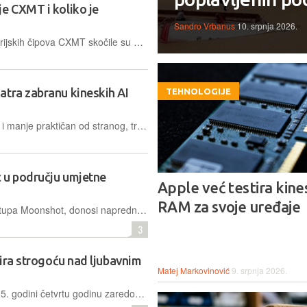
e CXMT i koliko je
Sandro Vrbanus
10. srpnja 2026.
Dionice kineskog proizvođača memorijskih čipova CXMT skočile su u ponedjeljak oko 466 posto u prvom danu trgovanja na šangajskoj burzi, čime je tvrtka osnovana tek 2016. godine postala najvrednija kompanija uvrštena u ponudu na kineskom tržištu kapitala
atra zabranu kineskih AI
TEHNOLOGIJE
Kad domaći proizvod postane skuplji i manje praktičan od stranog, tržišna logika nalaže da se odgovori boljim i jeftinijim proizvodom. Umjesto toga razmatra se administrativno presijecanje pristupa, po sistemu koji podsjeća na carinsku politiku posljednjih godina, samo prevedenu iz čelika i soje u modele umjetne inteligencije
c u području umjetne
Apple već testira kine
RAM za svoje uređaje
Prvi AI model klase 3T kineskog startupa Moonshot, donosi napredne mogućnosti vizualnog zaključivanja i kodiranja, a navodno se može mjeriti s Fableom 5 i sličnima
3
nira strogoću nad ljubavnim
Matej Markovinović
9. srpnja 2026.
Kineska populacija smanjila se u 2025. godini četvrtu godinu zaredom, pavši na 1,405 milijardi. Desetljeća rigorozne politike jednog djeteta ostavila su iza sebe društvo koje rapidno stari, a u utrci između hladnih algoritama i toplih ljudskih priča, država je odlučila intervenirati