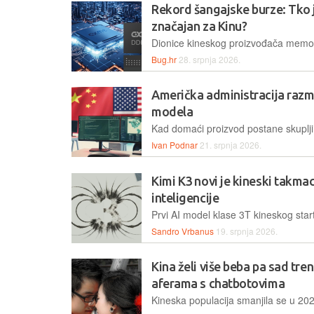
Rekord šangajske burze: Tko j
značajan za Kinu?
Bug.hr
28. srpnja 2026.
Američka administracija razm
modela
Ivan Podnar
21. srpnja 2026.
Kimi K3 novi je kineski takma
inteligencije
Sandro Vrbanus
19. srpnja 2026.
Kina želi više beba pa sad tre
aferama s chatbotovima