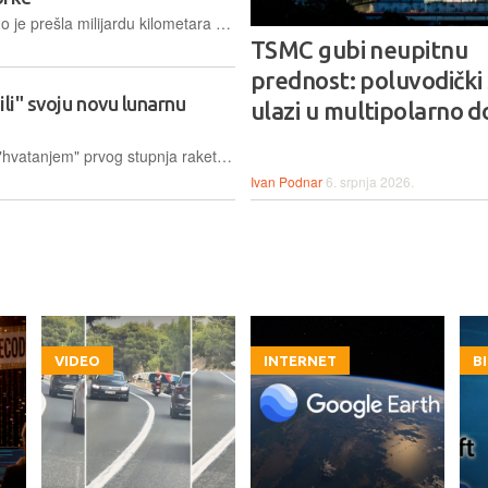
Svemirska sonda Tianwen-2 uspješno je prešla milijardu kilometara kako bi istražila neobični asteroid Kamoʻoalewa, s ciljem prikupljanja uzoraka i otkrivanja njegova mogućeg mjesečevog podrijetla
TSMC gubi neupitnu
prednost: poluvodički 
ili" svoju novu lunarnu
ulazi u multipolarno 
Uspješnim lansiranjem i inovativnim "hvatanjem" prvog stupnja rakete, Kina je prekinula američki monopol na višekratnu raketnu tehnologiju i postavila temelje za slanje taikonauta na Mjesec
Ivan Podnar
6. srpnja 2026.
VIDEO
INTERNET
B