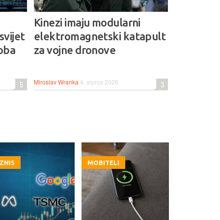
Kinezi imaju modularni
svijet
elektromagnetski katapult
doba
za vojne dronove
Miroslav Wranka
4. srpnja 2026.
5
3
IZNIS
MOBITELI