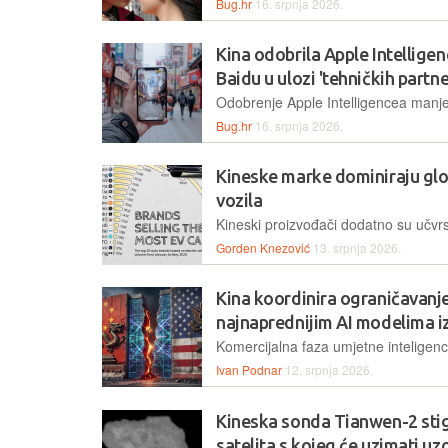
Bug.hr
16. srpnja 2026.
Kina odobrila Apple Intelligen
Baidu u ulozi 'tehničkih partne
Bug.hr
16. srpnja 2026.
Kineske marke dominiraju glob
vozila
Gorden Knezović
13. srpnja 2026.
Kina koordinira ograničavanje
najnaprednijim AI modelima i
Ivan Podnar
12. srpnja 2026.
Kineska sonda Tianwen-2 stig
satelita s kojeg će uzimati uz