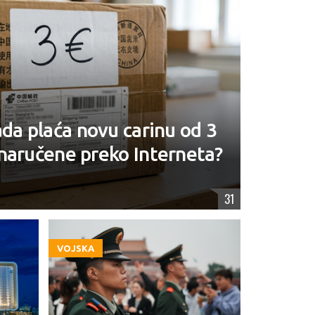
ada plaća novu carinu od 3
naručene preko Interneta?
31
VOJSKA