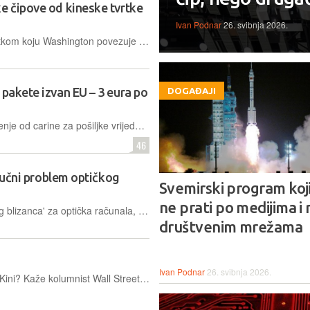
e čipove od kineske tvrtke
Ivan Podnar
26. svibnja 2026.
Appleova potencijalna suradnja s tvrtkom koju Washington povezuje s kineskom vojskom mogla bi izazvati političke kritike i otvoriti pitanja o sigurnosti opskrbnih lanaca
 pakete izvan EU – 3 eura po
DOGAĐAJI
Od 1. srpnja 2026. ukida se oslobođenje od carine za pošiljke vrijednosti do 150 eura, koje stižu iz zemalja izvan Europske unije i uvodi se fiksna carinska pristojba od 3 eura za svaku stavku pošiljke
46
ključni problem optičkog
Svemirski program koji
ne prati po medijima i 
Kineski istraživači razvili su 'digitalnog blizanca' za optička računala, softverski model koji omogućuje testiranje bez pristupa skupom hardveru, drastično ubrzavajući razvoj AI tehnologija
društvenim mrežama
Ivan Podnar
26. svibnja 2026.
Kome pripada budućnost, Americi ili Kini? Kaže kolumnist Wall Street Journala, pokušavajući biti duhovit, mi (Ameri) imamo Apple, NBA i Sydney Sweeney, a što ima Kina?