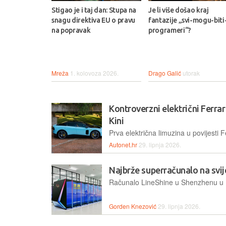
Stigao je i taj dan: Stupa na
Je li više došao kraj
snagu direktiva EU o pravu
fantazije „svi-mogu-biti
na popravak
programeri“?
Mreža
1. kolovoza 2026.
Drago Galić
utorak
Kontroverzni električni Ferra
Kini
Autonet.hr
29. lipnja 2026.
Najbrže superračunalo na svij
Gorden Knezović
29. lipnja 2026.