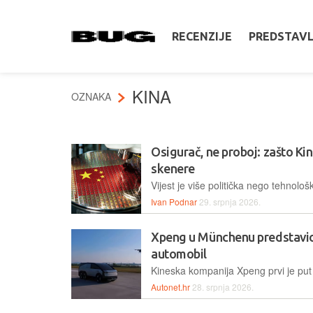
RECENZIJE
PREDSTAV
KINA
OZNAKA
Osigurač, ne proboj: zašto Ki
skenere
Ivan Podnar
29. srpnja 2026.
Xpeng u Münchenu predstavio
automobil
Autonet.hr
28. srpnja 2026.