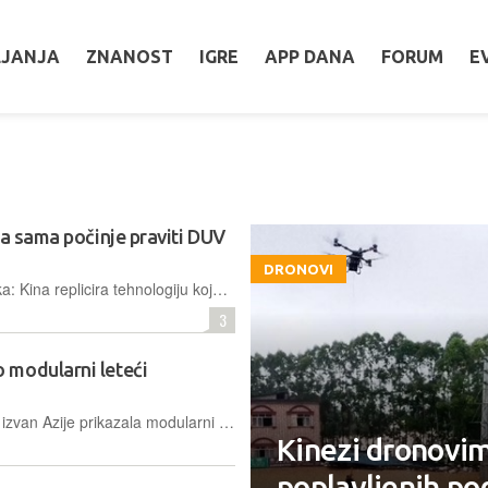
LJANJA
ZNANOST
IGRE
APP DANA
FORUM
E
na sama počinje praviti DUV
DRONOVI
Vijest je više politička nego tehnološka: Kina replicira tehnologiju koju tržište već postupno potiskuje, dok joj je pristup onoj sljedećoj i važnijoj i dalje blokiran.
3
 modularni leteći
Kineska kompanija Xpeng prvi je put izvan Azije prikazala modularni leteći automobil s odvojivom letjelicom, čija je masovna proizvodnja planirana već za ovu godinu
Kinezi dronovim
poplavljenih po