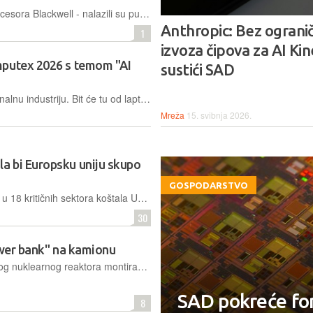
Napredni čipovi - poput Nvidijinih procesora Blackwell - nalazili su put do podružnica kineskih kompanija koje se nalaze izvan Kine.
Anthropic: Bez ograni
1
izvoza čipova za AI Kin
​Computex 2026 s temom "AI
sustići SAD
Taipei od ponedjeljka ugošćava računalnu industriju. Bit će tu od laptopa za 300 dolara do Nvidijinih superračunala, Computex 2026 donosi konkretne odgovore na mnoga pitanja
Mreža
15. svibnja 2026.
a bi Europsku uniju skupo
GOSPODARSTVO
Prisilna zamjena kineskih dobavljača u 18 kritičnih sektora koštala Uniju 367,8 milijardi eura (432,83 mlrd. USD) između 2026. i 2030.
30
ower bank" na kamionu
Znanstvenici testiraju prototip malenog nuklearnog reaktora montiranog na vozilo, sposobnog osigurati dugoročnu energetsku stabilnost za AI centre i specifične industrijske potrebe
SAD pokreće fon
8