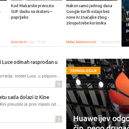
Kod Makarske prevozio
Nakon samo jednog dana
-
SUP dasku na skuteru –
Google Earth ostaje bez
T
poprijeko
nove AI značajke zbog -
i
zloupotrebe korisnika
t
p
I
Autonet.hr
jučer 19:45
Matej Markovinović
1. kolovoza 2026.
ri Luce odmah rasprodan u
TEHNOLOGIJE
Prva električna limuzina u povijesti Ferrarija, model Luce, u potpunosti je rasprodana na kineskom tržištu odmah nakon lansiranja, unatoč snažnim kritikama javnosti i smjenama u vrhu tvrtke
15
etu sada dolazi iz Kine
Računalo LineShine u Shenzhenu u Kini preuzelo je prvo mjesto od vodećeg američkog superračunala El Capitan na najnovijoj ljestvici TOP500, objavljenoj 23. lipnja ove godine
Huaweijev odgov
1
čip, nego drugač