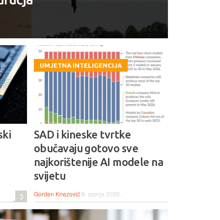
UMJETNA INTELIGENCIJA
ski
SAD i kineske tvrtke
obučavaju gotovo sve
najkorištenije AI modele na
svijetu
Gorden Knezović
9. srpnja 2026.
3