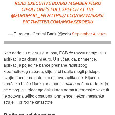
READ EXECUTIVE BOARD MEMBER PIERO
CIPOLLONE’S FULL SPEECH AT THE
@EUROPARL_EN
HTTPS://T.CO/GR7WJ5KRSL
PIC.TWITTER.COM/MKWXZROEXU
— European Central Bank (@ecb)
September 4, 2025
Kao dodatnu mjeru sigurnosti, ECB će razviti namjensku
aplikaciju za digitalni euro. U slučaju da, primjerice,
aplikacija pojedine banke prestane raditi zbog
kibernetičkog napada, klijenti bi i dalje mogli pristupiti
svojim računima putem te njihove aplikacije. Ključna
značajka bit će i funkcionalnost u
offline
načinu rada, koja
će omogućiti plaćanja čak i kada nema internetske veze ili
je gotovina teško dostupna, primjerice tijekom nestanka
struje ili prirodne katastrofe.
Digitalna valuta za sve