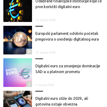
Odabrane financijske institucije koje će
prve koristiti digitalni euro
15. srpnja 2026.
Europski parlament odobrio početak
pregovora o uvođenju digitalnog eura
97
10. srpnja 2026.
Digitalni euro za smanjenje dominacije
SAD-a u platnom prometu
2
1. srpnja 2026.
Digitalni euro stiže do 2029., ali
gotovina ostaje obvezna