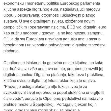
ekonomsku i monetarnu politiku Europskog parlamenta
ključne aspekte digitalnog eura, naglašavajući njegovu
ulogu u osiguravanju otpornosti i uključivosti platnog
sustava. U sve digitalnijem svijetu, izloženom novim
geopolitičkim i operativnim rizicima, ECB vidi digitalni euro
kao nužnu nadopunu gotovini, a ne kao njezinu zamjenu.
Cilj je da svi Europljani u svakom trenutku imaju pristup
besplatnom i univerzalno prihvaćenom digitalnom sredstvu
plaćanja.
Cipollone je istaknuo da gotovina ostaje ključna, no kako
se društvo sve više udaljava od nje, potrebno je razviti joj
digitalnu inačicu. Digitalna plaćanja, iako brza i praktična,
kritično ovise o digitalnoj infrastrukturi koja je ranjiva.
"Pružanje usluga plaćanja nije luksuz, već je za
svakodnevni život neophodno poput električne energije ili
čiste vode", poručio je Cipollone, podsjetivši na nedavne
prekide mreže u Španjolskoj i Portugalu tijekom kojih
mnogi građani nisu mogli obavljati plaćanja.