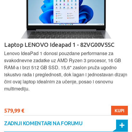
Laptop LENOVO Ideapad 1 - 82VG00V5SC
Lenovo IdeaPad 1 donosi pouzdane performanse za
svakodnevne zadatke uz AMD Ryzen 3 procesor, 16 GB
RAM-a i brzi 512 GB SSD. 15,6" zaslon pruža ugodno
iskustvo rada i preglednosti, dok lagan i jednostavan dizajn
čini ovaj laptop idealnim za učenje, posao i osnovnu
multimediju.
579,99 €
KUPI
ZADNJI KOMENTARI NA FORUMU