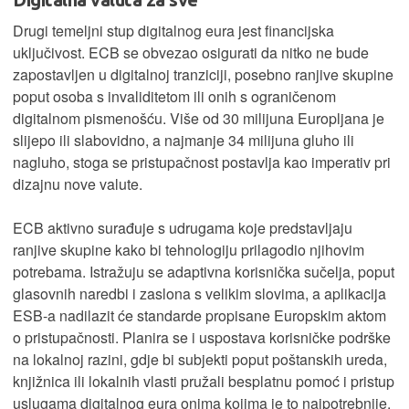
Drugi temeljni stup digitalnog eura jest financijska
uključivost. ECB se obvezao osigurati da nitko ne bude
zapostavljen u digitalnoj tranziciji, posebno ranjive skupine
poput osoba s invaliditetom ili onih s ograničenom
digitalnom pismenošću. Više od 30 milijuna Europljana je
slijepo ili slabovidno, a najmanje 34 milijuna gluho ili
nagluho, stoga se pristupačnost postavlja kao imperativ pri
dizajnu nove valute.
ECB aktivno surađuje s udrugama koje predstavljaju
ranjive skupine kako bi tehnologiju prilagodio njihovim
potrebama. Istražuju se adaptivna korisnička sučelja, poput
glasovnih naredbi i zaslona s velikim slovima, a aplikacija
ESB-a nadilazit će standarde propisane Europskim aktom
o pristupačnosti. Planira se i uspostava korisničke podrške
na lokalnoj razini, gdje bi subjekti poput poštanskih ureda,
knjižnica ili lokalnih vlasti pružali besplatnu pomoć i pristup
uslugama digitalnog eura onima kojima je to najpotrebnije.