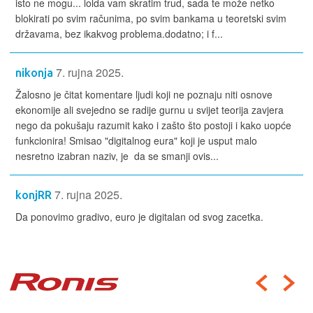
isto ne mogu... lolda vam skratim trud, sada te može netko
blokirati po svim računima, po svim bankama u teoretski svim
državama, bez ikakvog problema.dodatno; i f...
7. rujna 2025.
nikonja
Žalosno je čitat komentare ljudi koji ne poznaju niti osnove
ekonomije ali svejedno se radije gurnu u svijet teorija zavjera
nego da pokušaju razumit kako i zašto što postoji i kako uopće
funkcionira! Smisao "digitalnog eura" koji je usput malo
nesretno izabran naziv, je da se smanji ovis...
7. rujna 2025.
konjRR
Da ponovimo gradivo, euro je digitalan od svog zacetka.