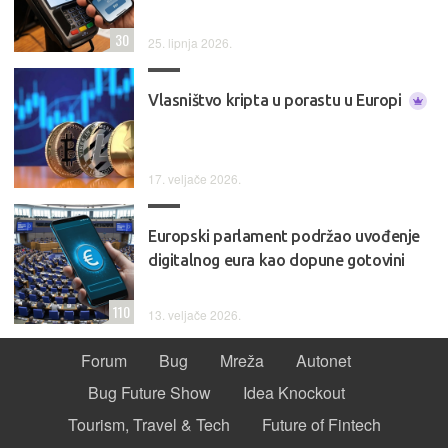
30
25. lipnja 2026.
Vlasništvo kripta u porastu u Europi
17. veljače 2026.
Europski parlament podržao uvođenje
digitalnog eura kao dopune gotovini
110
13. veljače 2026.
Forum
Bug
Mreža
Autonet
Bug Future Show
Idea Knockout
Tourism, Travel & Tech
Future of Fintech