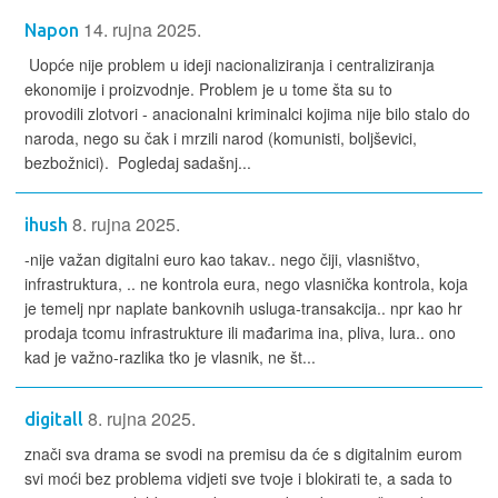
14. rujna 2025.
Napon
Uopće nije problem u ideji nacionaliziranja i centraliziranja
ekonomije i proizvodnje. Problem je u tome šta su to
provodili zlotvori - anacionalni kriminalci kojima nije bilo stalo do
naroda, nego su čak i mrzili narod (komunisti, boljševici,
bezbožnici). Pogledaj sadašnj...
8. rujna 2025.
ihush
-nije važan digitalni euro kao takav.. nego čiji, vlasništvo,
infrastruktura, .. ne kontrola eura, nego vlasnička kontrola, koja
je temelj npr naplate bankovnih usluga-transakcija.. npr kao hr
prodaja tcomu infrastrukture ili mađarima ina, pliva, lura.. ono
kad je važno-razlika tko je vlasnik, ne št...
8. rujna 2025.
digitall
znači sva drama se svodi na premisu da će s digitalnim eurom
svi moći bez problema vidjeti sve tvoje i blokirati te, a sada to