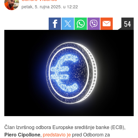
petak, 5. rujna 2025. u 12:22
54
Član Izvršnog odbora Europske središnje banke (ECB),
Piero Cipollone
,
predstavio je
pred Odborom za