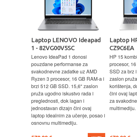
IdeaPad
Laptop LENOVO Ideapad
Laptop HP
SC
1 - 82VG00V5SC
CZ9C6EA
 3 s Ryzen 5
Lenovo IdeaPad 1 donosi
HP 15 komb
RAM-a nudi
pouzdane performanse za
procesor, 1
še aplikacija
svakodnevne zadatke uz AMD
SSD za brz i 
 moderan
Ryzen 3 procesor, 16 GB RAM-a i
zaslon pruž
D
brzi 512 GB SSD. 15,6" zaslon
korištenja, 
up podacima,
pruža ugodno iskustvo rada i
čini ovaj la
izbor za
preglednosti, dok lagan i
za svakodnev
kuće i
jednostavan dizajn čini ovaj
multimediju.
e.
laptop idealnim za učenje, posao i
osnovnu multimediju.