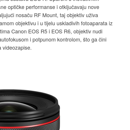
ne optičke performanse i otključavaju nove
ljujući nosaču RF Mount, taj objektiv uživa
amom objektivu i u tijelu uskladivih fotoaparata iz
atima Canon EOS R5 i EOS R6, objektiv nudi
s autofokusom i potpunom kontrolom, što ga čini
a videozapise.