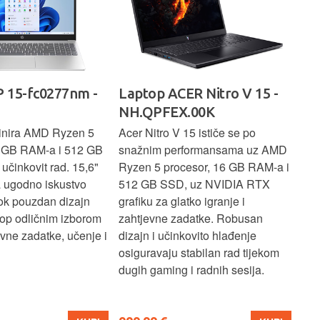
 15-fc0277nm -
Laptop ACER Nitro V 15 -
La
NH.QPFEX.00K
Sl
inira AMD Ryzen 5
Acer Nitro V 15 ističe se po
Len
6 GB RAM-a i 512 GB
snažnim performansama uz AMD
Ryz
učinkovit rad. 15,6"
Ryzen 5 procesor, 16 GB RAM-a i
TB 
a ugodno iskustvo
512 GB SSD, uz NVIDIA RTX
dov
dok pouzdan dizajn
grafiku za glatko igranje i
pru
ptop odličnim izborom
zahtjevne zadatke. Robusan
dok
ne zadatke, učenje i
dizajn i učinkovito hlađenje
mul
osiguravaju stabilan rad tijekom
pro
dugih gaming i radnih sesija.