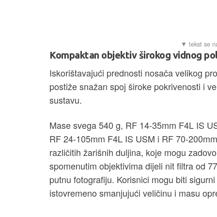
Kompaktan objektiv širokog vidnog pol
Iskorištavajući prednosti nosača velikog
postiže snažan spoj široke pokrivenosti i v
sustavu.
Mase svega 540 g, RF 14-35mm F4L IS USM
RF 24-105mm F4L IS USM i RF 70-200mm F4
različitih žarišnih duljina, koje mogu zadovol
spomenutim objektivima dijeli nit filtra od 
putnu fotografiju. Korisnici mogu biti sigurni
istovremeno smanjujući veličinu i masu op