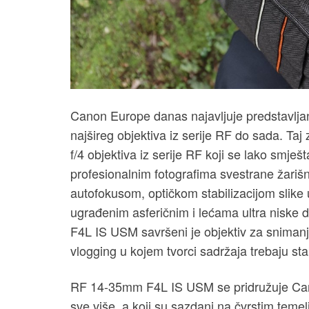
Canon Europe danas najavljuje predstavlj
najšireg objektiva iz serije RF do sada. Ta
f/4 objektiva iz serije RF koji se lako smješ
profesionalnim fotografima svestrane žariš
autofokusom, optičkom stabilizacijom slike
ugrađenim asferičnim i lećama ultra niske d
F4L IS USM savršeni je objektiv za snimanje 
vlogging u kojem tvorci sadržaja trebaju stab
RF 14-35mm F4L IS USM se pridružuje Cano
sve više, a koji su sazdani na čvrstim tem