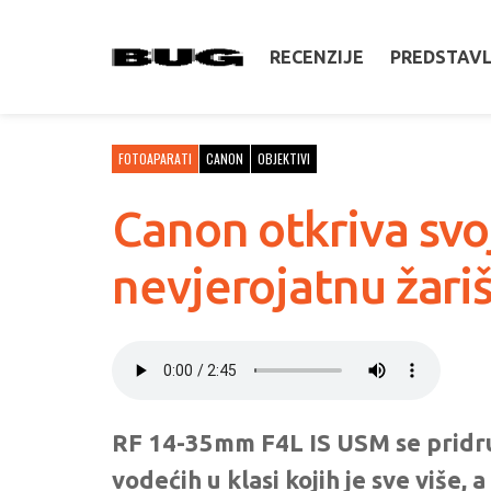
RECENZIJE
PREDSTAV
FOTOAPARATI
CANON
OBJEKTIVI
Canon otkriva svoj
nevjerojatnu žari
RF 14-35mm F4L IS USM se pridr
vodećih u klasi kojih je sve više, 