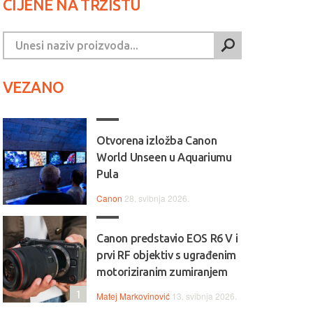
CIJENE NA TRŽIŠTU
VEZANO
Otvorena izložba Canon
World Unseen u Aquariumu
Pula
Canon
28. svibnja 2026.
Canon predstavio EOS R6 V i
prvi RF objektiv s ugrađenim
motoriziranim zumiranjem
1
Matej Markovinović
13. svibnja 2026.