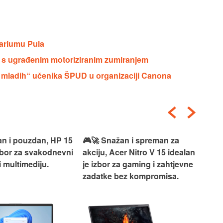
ariumu Pula
v s ugrađenim motoriziranim zumiranjem
ed mladih“ učenika ŠPUD u organizaciji Canona
an i pouzdan, HP 15
🎮🚀 Snažan i spreman za
🎯⚡
izbor za svakodnevni
akciju, Acer Nitro V 15 idealan
Len
i multimediju.
je izbor za gaming i zahtjevne
vrh
zadatke bez kompromisa.
pro
rad