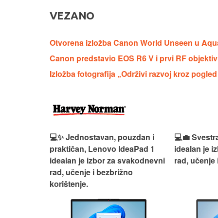
VEZANO
Otvorena izložba Canon World Unseen u Aqu
Canon predstavio EOS R6 V i prvi RF objekti
Izložba fotografija „Održivi razvoj kroz pogl
n, Lenovo
💻✨ Jednostavan, pouzdan i
💻💼 Svestr
si odličan
praktičan, Lenovo IdeaPad 1
idealan je 
nosti za
idealan je izbor za svakodnevni
rad, učenje 
rad, učenje i bezbrižno
korištenje.