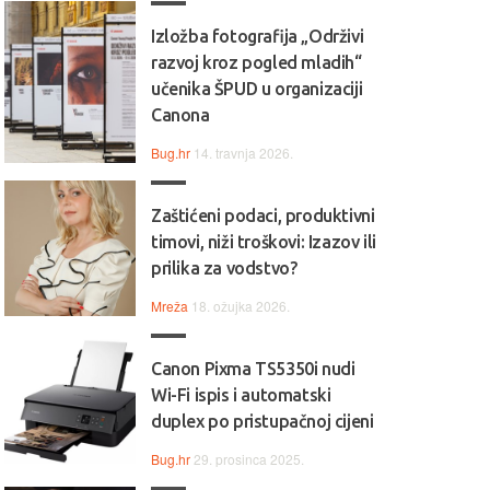
Izložba fotografija „Održivi
razvoj kroz pogled mladih“
učenika ŠPUD u organizaciji
Canona
Bug.hr
14. travnja 2026.
Zaštićeni podaci, produktivni
timovi, niži troškovi: Izazov ili
prilika za vodstvo?
Mreža
18. ožujka 2026.
Canon Pixma TS5350i nudi
Wi-Fi ispis i automatski
duplex po pristupačnoj cijeni
Bug.hr
29. prosinca 2025.