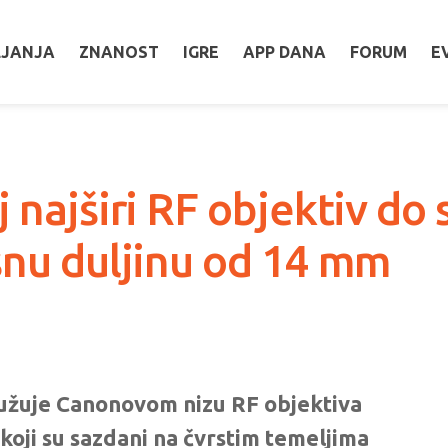
LJANJA
ZNANOST
IGRE
APP DANA
FORUM
E
 najširi RF objektiv do 
šnu duljinu od 14 mm
užuje Canonovom nizu RF objektiva
a koji su sazdani na čvrstim temeljima