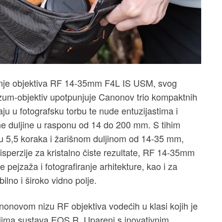
anje objektiva RF 14-35mm F4L IS USM, svog
j zum-objektiv upotpunjuje Canonov trio kompaktnih
taju u fotografsku torbu te nude entuzijastima i
ne duljine u rasponu od 14 do 200 mm. S tihim
 u 5,5 koraka i žarišnom duljinom od 14-35 mm,
isperzije za kristalno čiste rezultate, RF 14-35mm
pejzaža i fotografiranje arhitekture, kao i za
ilno i široko vidno polje.
novom nizu RF objektiva vodećih u klasi kojih je
eljima sustava EOS R. Upareni s inovativnim