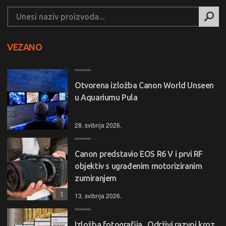
VEZANO
Otvorena izložba Canon World Unseen
u Aquariumu Pula
28. svibnja 2026.
Canon predstavio EOS R6 V i prvi RF
objektiv s ugrađenim motoriziranim
zumiranjem
1
13. svibnja 2026.
Izložba fotografija „Održivi razvoj kroz