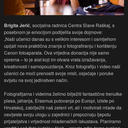
Brigita Jerić
, socijalna radnica Centra Slave Raškaj, s
posebnom je emocijom podijelila svoje dojmove:
„Naši učenici danas su s velikim interesom i osmijehom
upijali nova praktična znanja o fotografiranju i korištenju
Canon fotoaparata. Ova vrijedna donacija nije samo
oprema – to je alat koji im otvara vrata izražavanja,
kreativnosti i samopouzdanja. Kroz fotografiju i video naši
učenici će moći prenositi svoje misli, osjećaje i poruke
svijetu na svoj jedinstven način.
Fotografijama i videima želimo bilježiti fantastične trenutke
plesa, jahanja, Erasmus putovanja po Europi, izlete po
Hrvatskoj, zabilježiti naš zeleni vrt, ali i motivirati mlade da
osvijeste svoju ulogu u zajednici i prepoznaju ljepotu
prijateljstva i vrijednost mladenačkih iskustava. Planiramo