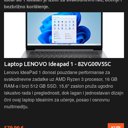
bezbrižno korištenje.
Laptop LENOVO Ideapad 1 - 82VG00V5SC
Lenovo IdeaPad 1 donosi pouzdane performanse za
svakodnevne zadatke uz AMD Ryzen 3 procesor, 16 GB
RAM-a i brzi 512 GB SSD. 15,6" zaslon pruža ugodno
iskustvo rada i preglednosti, dok lagan i jednostavan dizajn
čini ovaj laptop idealnim za učenje, posao i osnovnu
multimediju.
579,99 €
KUPI