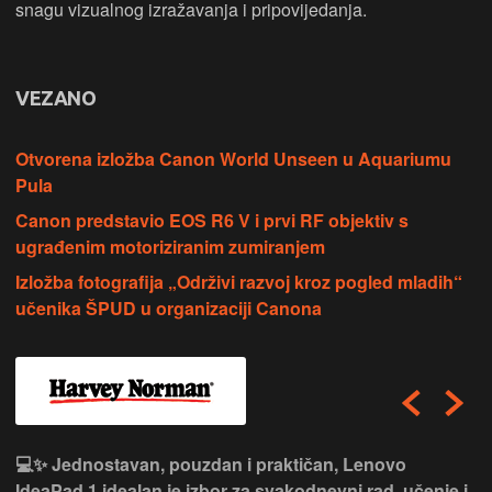
snagu vizualnog izražavanja i pripovijedanja.
VEZANO
Otvorena izložba Canon World Unseen u Aquariumu
Pula
Canon predstavio EOS R6 V i prvi RF objektiv s
ugrađenim motoriziranim zumiranjem
Izložba fotografija „Održivi razvoj kroz pogled mladih“
učenika ŠPUD u organizaciji Canona
💻✨ Jednostavan, pouzdan i praktičan, Lenovo
IdeaPad 1 idealan je izbor za svakodnevni rad, učenje i