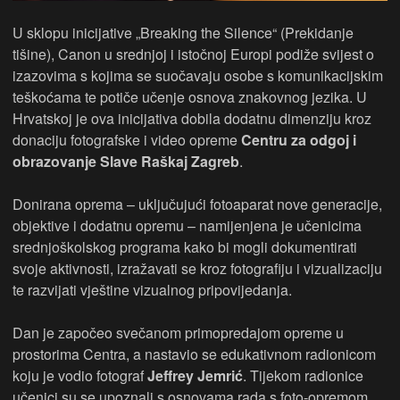
U sklopu inicijative „Breaking the Silence“ (Prekidanje
tišine), Canon u srednjoj i istočnoj Europi podiže svijest o
izazovima s kojima se suočavaju osobe s komunikacijskim
teškoćama te potiče učenje osnova znakovnog jezika. U
Hrvatskoj je ova inicijativa dobila dodatnu dimenziju kroz
donaciju fotografske i video opreme
Centru za odgoj i
obrazovanje Slave Raškaj Zagreb
.
Donirana oprema – uključujući fotoaparat nove generacije,
objektive i dodatnu opremu – namijenjena je učenicima
srednjoškolskog programa kako bi mogli dokumentirati
svoje aktivnosti, izražavati se kroz fotografiju i vizualizaciju
te razvijati vještine vizualnog pripovijedanja.
Dan je započeo svečanom primopredajom opreme u
prostorima Centra, a nastavio se edukativnom radionicom
koju je vodio fotograf
Jeffrey Jemrić
. Tijekom radionice
učenici su se upoznali s osnovama rada s foto-opremom,