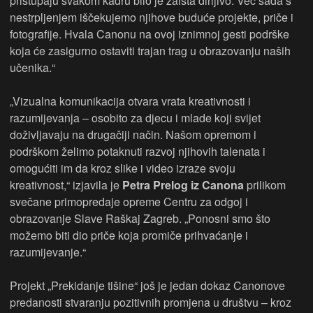
pristupaju svakom kadru bilo je zaista dirljivo. Već sada s
nestrpljenjem iščekujemo njihove buduće projekte, priče i
fotografije. Hvala Canonu na ovoj iznimnoj gesti podrške
koja će zasigurno ostaviti trajan trag u obrazovanju naših
učenika.“
„Vizualna komunikacija otvara vrata kreativnosti i
razumijevanja – osobito za djecu i mlade koji svijet
doživljavaju na drugačiji način. Našom opremom i
podrškom želimo potaknuti razvoj njihovih talenata i
omogućiti im da kroz slike i video izraze svoju
kreativnost,“ izjavila je
Petra Prelog iz Canona
prilikom
svečane primopredaje opreme Centru za odgoj i
obrazovanje Slave Raškaj Zagreb. „Ponosni smo što
možemo biti dio priče koja promiče prihvaćanje i
razumijevanje.“
Projekt „Prekidanje tišine“ još je jedan dokaz Canonove
predanosti stvaranju pozitivnih promjena u društvu – kroz