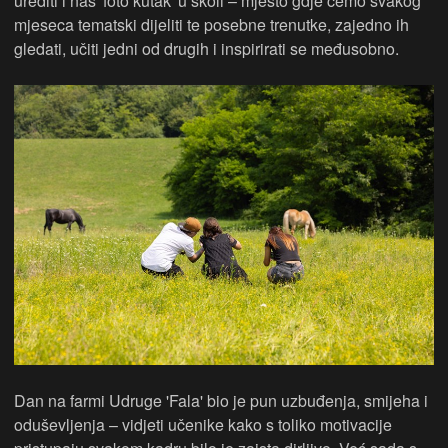
urediti i naš 'foto kutak' u školi – mjesto gdje ćemo svakog
mjeseca tematski dijeliti te posebne trenutke, zajedno ih
gledati, učiti jedni od drugih i inspirirati se međusobno.
Dan na farmi Udruge 'Fala' bio je pun uzbuđenja, smijeha i
oduševljenja – vidjeti učenike kako s toliko motivacije