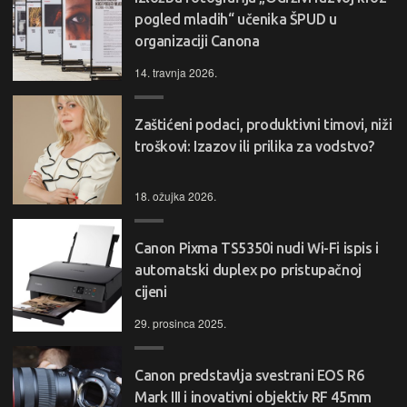
pogled mladih“ učenika ŠPUD u
organizaciji Canona
14. travnja 2026.
Zaštićeni podaci, produktivni timovi, niži
troškovi: Izazov ili prilika za vodstvo?
18. ožujka 2026.
Canon Pixma TS5350i nudi Wi-Fi ispis i
automatski duplex po pristupačnoj
cijeni
29. prosinca 2025.
Canon predstavlja svestrani EOS R6
Mark III i inovativni objektiv RF 45mm