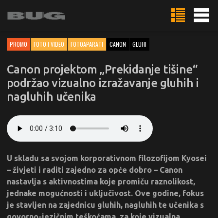
PROMO
FOTO I VIDEO
FOTOAPARATI
CANON
GLUHI
Canon projektom „Prekidanje tišine“
podržao vizualno izražavanje gluhih i
nagluhih učenika
U skladu sa svojom korporativnom filozofijom Kyosei
– živjeti i raditi zajedno za opće dobro – Canon
nastavlja s aktivnostima koje promiču raznolikost,
jednake mogućnosti i uključivost. Ove godine, fokus
je stavljen na zajednicu gluhih, nagluhih te učenika s
govorno-jezičnim teškoćama, za koje vizualna