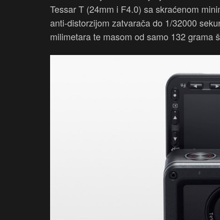
Tessar T (24mm i F4.0) sa skraćenom mini
anti-distorzijom zatvarača do 1/32000 sek
milimetara te masom od samo 132 grama što 