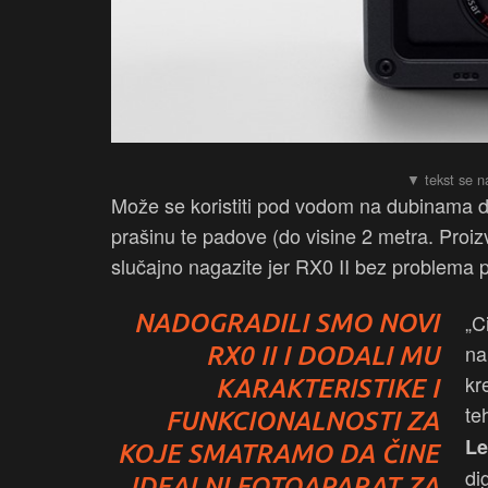
Može se koristiti pod vodom na dubinama do
prašinu te padove (do visine 2 metra. Proi
slučajno nagazite jer RX0 II bez problema 
NADOGRADILI SMO NOVI
„C
na
RX0 II I DODALI MU
kr
KARAKTERISTIKE I
te
FUNKCIONALNOSTI ZA
Le
KOJE SMATRAMO DA ČINE
di
IDEALNI FOTOAPARAT ZA