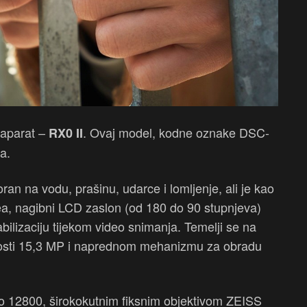
oaparat –
. Ovaj model, kodne oznake DSC-
RX0 II
a.
ran na vodu, prašinu, udarce i lomljenje, ali je kao
a, nagibni LCD zaslon (od 180 do 90 stupnjeva)
abilizaciju tijekom video snimanja. Temelji se na
osti 15,3 MP i naprednom mehanizmu za obradu
 do 12800, širokokutnim fiksnim objektivom ZEISS