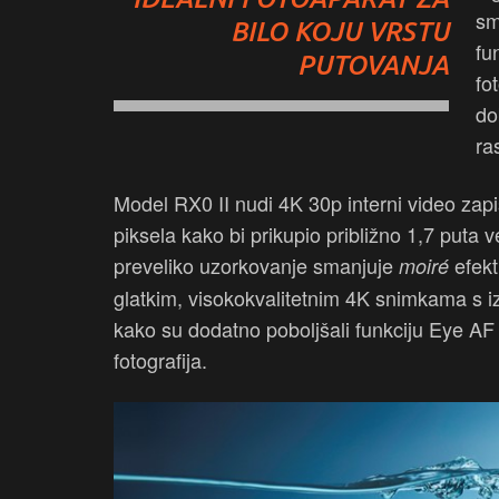
sm
BILO KOJU VRSTU
fu
PUTOVANJA
fo
do
ra
Model RX0 II nudi 4K 30p interni video zapi
piksela kako bi prikupio približno 1,7 puta
preveliko uzorkovanje smanjuje
efekt
moiré
glatkim, visokokvalitetnim 4K snimkama s i
kako su dodatno poboljšali funkciju Eye AF 
fotografija.