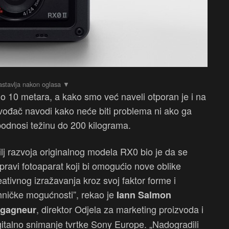
 10 metara, a kako smo već naveli otporan je i na
zvođač navodi kako neće biti problema ni ako ga
podnosi težinu do 200 kilograma.
ilj razvoja originalnog modela RX0 bio je da se
pravi fotoaparat koji bi omogućio nove oblike
eativnog izražavanja kroz svoj faktor forme i
hničke mogućnosti”, rekao je
Iann Salmon
, direktor Odjela za marketing proizvoda i
gagneur
gitalno snimanje tvrtke Sony Europe. „Nadogradili