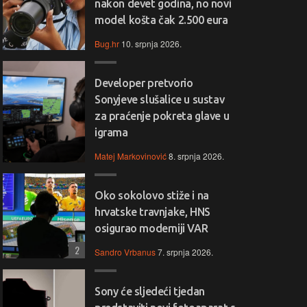
nakon devet godina, no novi
model košta čak 2.500 eura
Bug.hr
10. srpnja 2026.
Developer pretvorio
Sonyjeve slušalice u sustav
za praćenje pokreta glave u
igrama
Matej Markovinović
8. srpnja 2026.
Oko sokolovo stiže i na
hrvatske travnjake, HNS
osigurao moderniji VAR
2
Sandro Vrbanus
7. srpnja 2026.
Sony će sljedeći tjedan