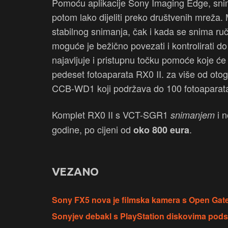
Pomoću aplikacije Sony Imaging Edge, snimk
potom lako dijeliti preko društvenih mreža. 
stabilnog snimanja, čak i kada se snima r
moguće je bežično povezati i kontrolirati do
najavljuje i pristupnu točku pomoće koje će b
pedeset fotoaparata RX0 II. za više od oto
CCB-WD1 koji podržava do 100 fotoaparat
Komplet RX0 II s VCT-SGR1
i n
snimanjem
godine, po cijeni od
.
oko 800 eura
VEZANO
Sony FX5 nova je filmska kamera s Open Gat
Sonyjev debakl s PlayStation diskovima pods