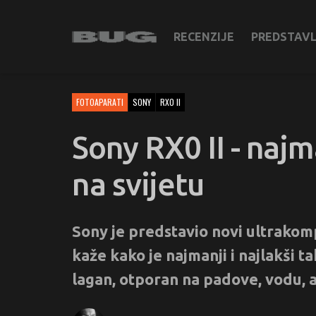
RECENZIJE
PREDSTAV
FOTOAPARATI
SONY
RX0 II
Sony RX0 II - najm
na svijetu
Sony je predstavio novi ultrakomp
kaže kako je najmanji i najlakši ta
lagan, otporan na padove, vodu, a 