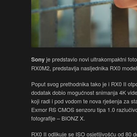
je predstavio novi ultrakompaktni fot
Sony
RX0M2, predstavlja nasljednika RX0 model
Poput svog prethodnika tako je i RX0 II otpo
dodatak dobio mogućnost snimanja 4K vide
koji radi i pod vodom te nova rješenja za st
Exmor RS CMOS senzoru tipa 1.0 razlučiv
fotografije – BIONZ X.
RX0 II odlikuje se ISO osjetljivošću od 80