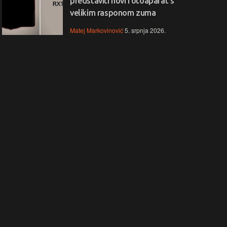
predstaviti novi fotoaparat s
velikim rasponom zuma
Matej Markovinović
5. srpnja 2026.