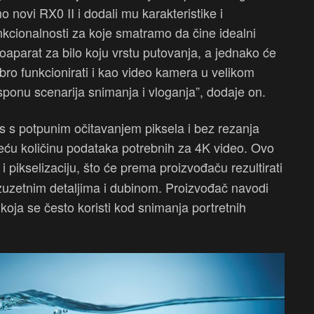
o novi RX0 II i dodali mu karakteristike i
nkcionalnosti za koje smatramo da čine idealni
toaparat za bilo koju vrstu putovanja, a jednako će
bro funkcionirati i kao video kamera u velikom
sponu scenarija snimanja i vloganja”, dodaje on.
s s potpunim očitavanjem piksela i bez rezanja
 veću količinu podataka potrebnih za 4K video. Ovo
 i pikselizaciju, što će prema proizvođaču rezultirati
zuzetnim detaljima i dubinom. Proizvođač navodi
koja se često koristi kod snimanja portretnih