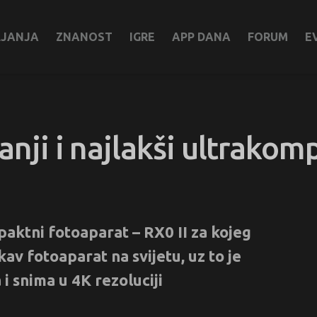
LJANJA
ZNANOST
IGRE
APP DANA
FORUM
E
anji i najlakši ultrako
aktni fotoaparat – RX0 II za kojeg
kav fotoaparat na svijetu, uz to je
i snima u 4K rezoluciji