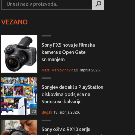
VEZANO
Sony FX5 nova je filmska
kamera s Open Gate
snimanjem
Matej Markovinović
23. srpnja 2026.
Sonyjev debakl s PlayStation
diskovima podsjeća na
Sonosovu kalvariju
23
Bug.hr
13. srpnja 2026.
Sony oživio RX10 seriju