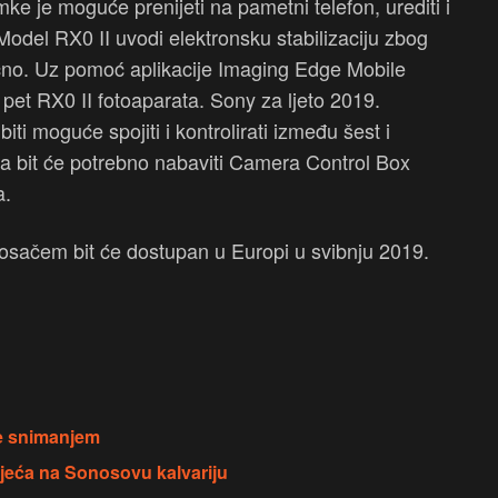
e je moguće prenijeti na pametni telefon, urediti i
Model RX0 II uvodi elektronsku stabilizaciju zbog
učno. Uz pomoć aplikacije Imaging Edge Mobile
 pet RX0 II fotoaparata. Sony za ljeto 2019.
iti moguće spojiti i kontrolirati između šest i
ga bit će potrebno nabaviti Camera Control Box
a.
osačem bit će dostupan u Europi u svibnju 2019.
e snimanjem
jeća na Sonosovu kalvariju