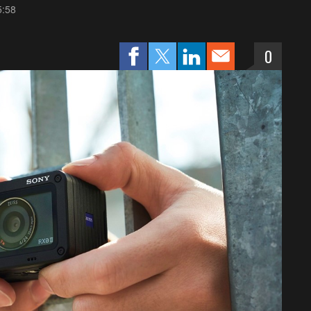
5:58
0