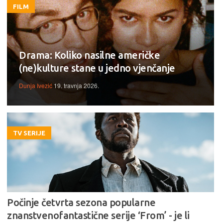
FILM
Drama: Koliko nasilne američke
(ne)kulture stane u jedno vjenčanje
Dunja Ivezić
19. travnja 2026.
TV SERIJE
Počinje četvrta sezona popularne
znanstvenofantastične serije ‘From’ - je li