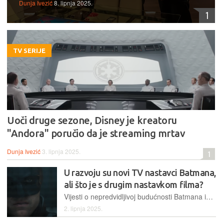
Dunja Ivezić
8. lipnja 2025.
1
TV SERIJE
Uoči druge sezone, Disney je kreatoru
"Andora" poručio da je streaming mrtav
Dunja Ivezić
3. lipnja 2025.
1
U razvoju su novi TV nastavci Batmana,
ali što je s drugim nastavkom filma?
Vijesti o nepredvidljivoj budućnosti Batmana ipak ne znače da nema nade za projekt Matta Reevesa
2. lipnja 2025.