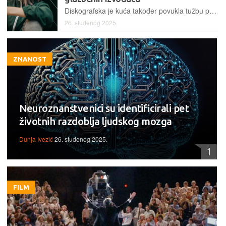
Diskografska je kuća također povukla tužbu protiv Sunoa koji će svojim korisnicima uskoro omogućiti stvaranje AI–generirane glazbe korištenjem glasova izvođača koji sudjeluju u WMG-u
26. studenog 2025.
ZNANOST
Neuroznanstvenici su identificirali pet
životnih razdoblja ljudskog mozga
Dunja Ivezić
26. studenog 2025.
1
FILM