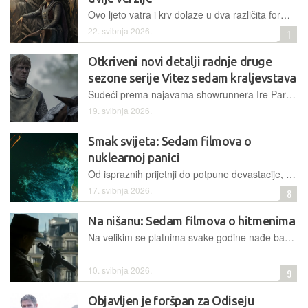
Ovo ljeto vatra i krv dolaze u dva različita formata kako bi bili pristupačni široj publici
22. svibnja 2026.
1
Otkriveni novi detalji radnje druge
sezone serije Vitez sedam kraljevstava
Sudeći prema najavama showrunnera Ire Parkera, sljedeća bi sezona intimni ton mogla zamijeniti političkim nabojem
19. svibnja 2026.
Smak svijeta: Sedam filmova o
nuklearnoj panici
Od ispraznih prijetnji do potpune devastacije, nuklearna noćna mora je u svojim različitim fazama sveprisutna na velikim platnima
17. svibnja 2026.
8
Na nišanu: Sedam filmova o hitmenima
Na velikim se platnima svake godine nađe barem jedan blockbuster u čijem je središtu život plaćenog ubojice. Iako su se kroz filmsku povijest mijenjali, filmski su hitmeni do danas zadržali osnovne karakteristike te ostali jednako fascinantni i redateljima i publici
10. svibnja 2026.
9
Objavljen je foršpan za Odiseju