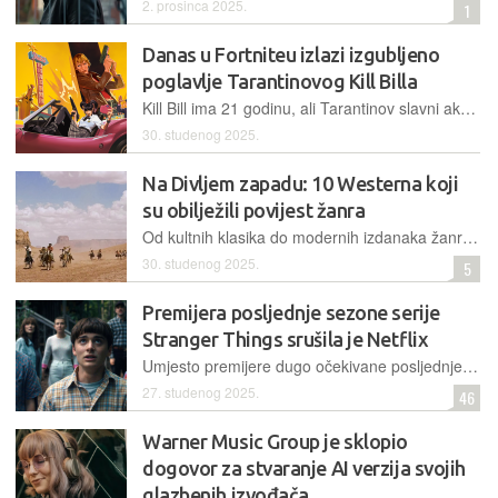
2. prosinca 2025.
1
Danas u Fortniteu izlazi izgubljeno
poglavlje Tarantinovog Kill Billa
Kill Bill ima 21 godinu, ali Tarantinov slavni akcijski serijal danas je jednako popularan kao nekad
30. studenog 2025.
Na Divljem zapadu: 10 Westerna koji
su obilježili povijest žanra
Od kultnih klasika do modernih izdanaka žanra, western je tijekom svoje povijesti reflektirao političku i društvenu stvarnost američke nacije, a i danas nudi prostor za novo promišljanje o mitu, društvenim vrijednostima i nacionalnom identitetu
30. studenog 2025.
5
Premijera posljednje sezone serije
Stranger Things srušila je Netflix
Umjesto premijere dugo očekivane posljednje sezone, gledatelje je dočekala poruka o pogrešci
27. studenog 2025.
46
Warner Music Group je sklopio
dogovor za stvaranje AI verzija svojih
glazbenih izvođača