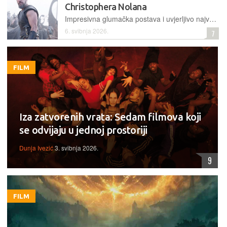
Christophera Nolana
Impresivna glumačka postava i uvjerljivo najveći budžet Nolanove karijere obećavaju epski povijesni spektakl
6. svibnja 2026.
7
FILM
Iza zatvorenih vrata: Sedam filmova koji
se odvijaju u jednoj prostoriji
Dunja Ivezić
3. svibnja 2026.
9
FILM