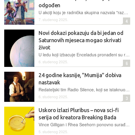
odgođen
U akciji koju je radnička skupina nazvala "razbijanjem sindikata", Rockstar Games je prošli tjedan otpustio više od 30 ljudi
7. studenog 2025.
4
Novi dokazi pokazuju da bi jedan od
Saturnovih mjeseca mogao skrivati
život
U ledu koji izbacuje Enceladus pronađeni su ranije neotkriveni organski spojevi, što ovaj Saturnov mjesec čini jednim od najvažnijih kandidata za buduća istraživanja
6. studenog 2025.
6
24 godine kasnije, "Mumija" dobiva
nastavak
Redateljski tim Radio Silence, koji se istaknuo horor komedijom "Spremni ili ne" i nastavcima franšize "Vrisak", preuzima kreativnu palicu pod Universalom
6. studenog 2025.
3
Uskoro izlazi Pluribus – nova sci-fi
serija od kreatora Breaking Bada
Vince Gilligan i Rhea Seehorn ponovno surađuju, ali ovaj put u znanstveno-fantastičnoj seriji smještenoj usred apokalipse
5. studenog 2025.