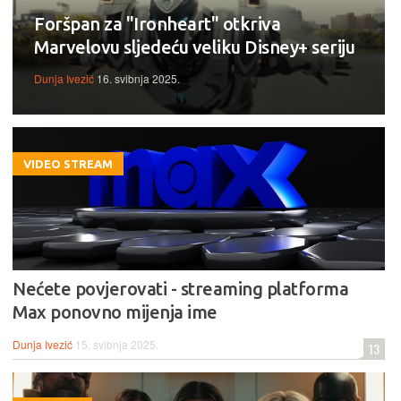
Foršpan za "Ironheart" otkriva
Marvelovu sljedeću veliku Disney+ seriju
Dunja Ivezić
16. svibnja 2025.
VIDEO STREAM
Nećete povjerovati - streaming platforma
Max ponovno mijenja ime
Dunja Ivezić
15. svibnja 2025.
13