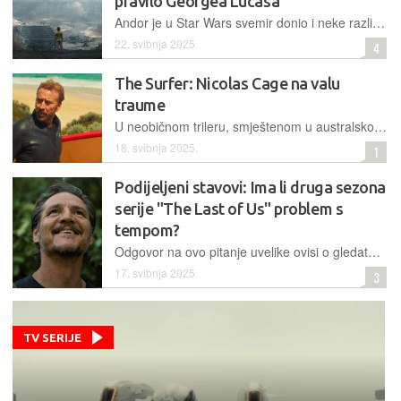
pravilo Georgea Lucasa
Andor je u Star Wars svemir donio i neke razlike u odnosu na ostatak franšize, a jedna od njih krši nepisano Lucasovo pravilo
22. svibnja 2025.
4
The Surfer: Nicolas Cage na valu
traume
U neobičnom trileru, smještenom u australskom obalnom gradu, ambiciozni surfer se suočava s traumom, mačizmom i nasiljem
18. svibnja 2025.
1
Podijeljeni stavovi: Ima li druga sezona
serije "The Last of Us" problem s
tempom?
Odgovor na ovo pitanje uvelike ovisi o gledateljskim prioritetima, ali i o tome jeste li ili niste igrali originalnu igru
17. svibnja 2025.
3
TV SERIJE