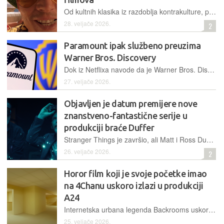
Od kultnih klasika iz razdoblja kontrakulture, preko halucinantnih pustinjskih krajolika i upečatljive glazbe, sve do suvremenih vizualnih tripova, psihodelija na filmu uvijek pronalazi nove načine za pomicanje granica percepcije
28. veljače 2026.
2
Paramount ipak službeno preuzima
Warner Bros. Discovery
Dok iz Netflixa navode da je Warner Bros. Discovery prestao biti financijski privlačan, Warner Bros. već njavljuje stvaranje goleme vrijednosti za dioničare
27. veljače 2026.
Objavljen je datum premijere nove
znanstveno-fantastične serije u
produkciji braće Duffer
Stranger Things je završio, ali Matt i Ross Duffer se s novom serijom na Netflix vraćaju već ovog proljeća
26. veljače 2026.
2
Horor film koji je svoje početke imao
na 4Chanu uskoro izlazi u produkciji
A24
Internetska urbana legenda Backrooms uskoro dolazi na velike ekrane
25. veljače 2026.