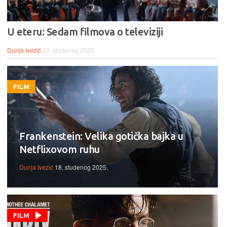
U eteru: Sedam filmova o televiziji
Dunja Ivezić
23. studenog 2025.
FILM
Frankenstein: Velika gotička bajka u
Netflixovom ruhu
Dunja Ivezić
18. studenog 2025.
FILM