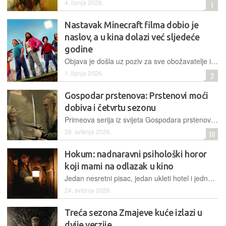
4. lipnja 2026.
1
Nastavak Minecraft filma dobio je
naslov, a u kina dolazi već sljedeće
godine
Objava je došla uz poziv za sve obožavatelje igre čiji bi se kreativni projekt mogao nagraditi pojavljivanjem u sljedećem filmu
1. lipnja 2026.
2
Gospodar prstenova: Prstenovi moći
dobiva i četvrtu sezonu
Primeova serija iz svijeta Gospodara prstenova se uoči premijere treće sezone priprema za četvrtu, a snimanje je planirano za sljedeću godinu
28. svibnja 2026.
10
Hokum: nadnaravni psihološki horor
koji mami na odlazak u kino
Jedan nesretni pisac, jedan ukleti hotel i jedna vještica ili što je Ohm Bauman naučio na najgorem godišnjem odmoru u životu
24. svibnja 2026.
Treća sezona Zmajeve kuće izlazi u
dvije verzije