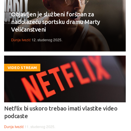
Objavljen je službeni foršpan za
nadolazeću sportsku dramu Marty
Veličanstveni
Dunja Ivezić
12. studenog 2025.
VIDEO STREAM
Netflix bi uskoro trebao imati vlastite video
podcaste
Dunja Ivezić
11. studenog 2025.