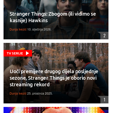
Stranger Things: Zbogom (ili vidimo se
kasnije) Hawkins
Dunja Ivezić
10. siječnja 2026.
2
TV SERIJE
Uoči premijere drugog dijela posljednje
sezone, Stranger Things je oborio novi
streaming rekord
Dunja Ivezić
25. prosinca 2025.
1