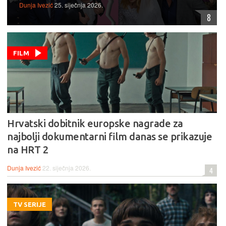
Dunja Ivezić
25. siječnja 2026.
8
FILM
Hrvatski dobitnik europske nagrade za
najbolji dokumentarni film danas se prikazuje
na HRT 2
Dunja Ivezić
22. siječnja 2026.
4
TV SERIJE