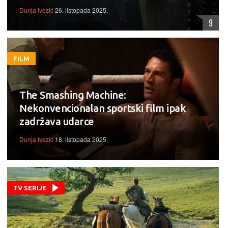
Dunja Ivezić
26. listopada 2025.
9
FILM
The Smashing Machine:
Nekonvencionalan sportski film ipak
zadržava udarce
Dunja Ivezić
18. listopada 2025.
TV SERIJE