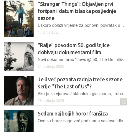
"Stranger Things": Objavljen prvi
foršpan i datum izlaska posljednje
sezone
Uskoro dolazi vrijeme za ponovni povratak u Hawkins
1. lipnja 2025.
"Ralje" povodom 50. godišnjice
dobivaju dokumentarni film
Novi dokumentarac "Jaws @ 50: The Definitive Inside Story" premijerno se prikazuje 10. srpnja
31. svibnja 2025.
Je li već poznata radnja treće sezone
serije "The Last of Us"?
Ako je za vjerovati aktualnim glasinama, trebalo bi doći do velike promjene u narativu
26. svibnja 2025.
10
Sedam najboljih horor franšiza
Ove su horor sage već godinama sastavni dio povijesti žanra te i danas imaju vjernu publiku