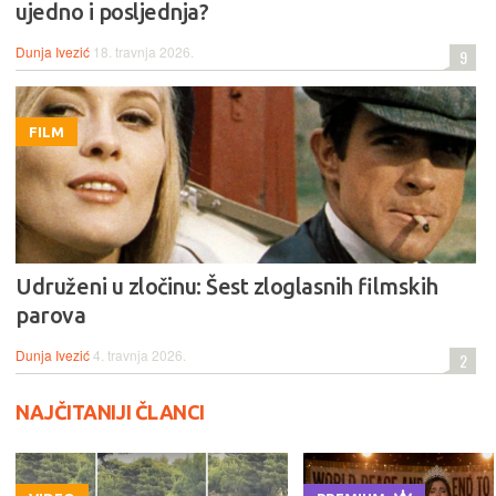
ujedno i posljednja?
Dunja Ivezić
18. travnja 2026.
9
FILM
Udruženi u zločinu: Šest zloglasnih filmskih
parova
Dunja Ivezić
4. travnja 2026.
2
NAJČITANIJI ČLANCI