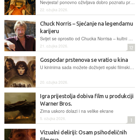
Nevjesta! ponovno oživljava dobro poznatu priču o zaljubljenim odmetnicima, ali se, kao i naslovna junakinja, spotiče o svoje brojne identitete
22. ožujka 2026.
Chuck Norris – Sjećanje na legendarnu
karijeru
Svijet se oprostio od Chucka Norrisa – kultni akcijski junak i majstor borilačkih vještina ostavio je neizbrisiv trag u svijetu filma i popularne kulture
21. ožujka 2026.
12
Gospodar prstenova se vratio u kina
U kininima sada možete doživjeti epski filmski maraton originalne produžene verzije Gospodara prstenova
20. ožujka 2026.
Igra prijestolja dobiva film u produkciji
Warner Bros.
Zima uskoro dolazi i na velike ekrane
5. ožujka 2026.
1
Vizualni deliriji: Osam psihodeličnih
filmova