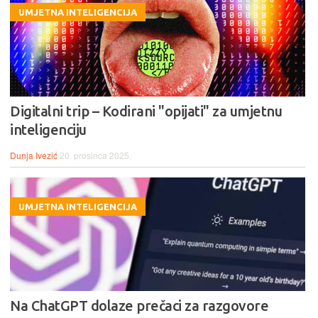
UMJETNA INTELIGENCIJA
Digitalni trip – Kodirani "opijati" za umjetnu
inteligenciju
Dunja Ivezić
20. prosinca 2025.
UMJETNA INTELIGENCIJA
Na ChatGPT dolaze prečaci za razgovore