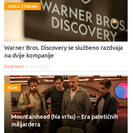
VIDEO STREAM
Warner Bros. Discovery se službeno razdvaja
na dvije kompanije
Dunja Ivezić
10. lipnja 2025.
FILM
Mountainhead (Na vrhu) – Era patetičnih
milijardera