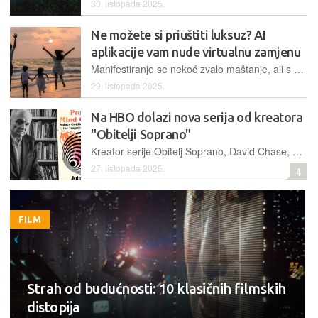
30. listopada 2025.
Ne možete si priuštiti luksuz? AI
aplikacije vam nude virtualnu zamjenu
Manifestiranje se nekoć zvalo maštanje, ali s razvojem umjetne inteligencije i maštanje o boljem životu je dobilo svoju cijenu
29. listopada 2025.
Na HBO dolazi nova serija od kreatora
"Obitelji Soprano"
Kreator serije Obitelj Soprano, David Chase, ponovno se vraća mračnom poglavlju u povijesti CIA-e u ograničenoj seriji koja je u razvoju na HBO-u
27. listopada 2025.
4
FILM
Strah od budućnosti: 10 klasičnih filmskih
distopija