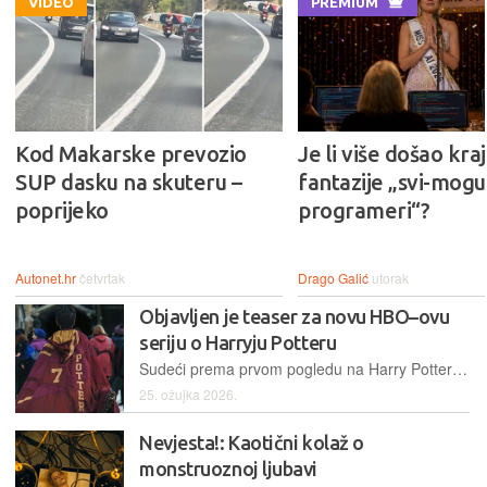
VIDEO
PREMIUM
Kod Makarske prevozio
Je li više došao kraj
SUP dasku na skuteru –
fantazije „svi-mogu-
poprijeko
programeri“?
Autonet.hr
četvrtak
Drago Galić
utorak
Objavljen je teaser za novu HBO–ovu
seriju o Harryju Potteru
Sudeći prema prvom pogledu na Harry Potter seriju, povratak u Hogwarts ipak ne bi trebao razočarati
25. ožujka 2026.
Nevjesta!: Kaotični kolaž o
monstruoznoj ljubavi