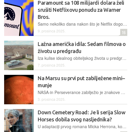
Paramount sa 108 milijardi dolara želi
srušiti Netflixovu ponudu za Warner
Bros.
Samo nekoliko dana nakon što je Netflix dogovorio otkup studijskih i streaming dijelove Warner Bros. Discoveryja za 82,7 milijardi dolara, stigla je nova ponuda - neprijateljska, ali dioničarima privlačnija
9. prosinca 2025.
16
Lažna američka idila: Sedam filmova o
životu u predgrađu
Iza kulise idealnog obiteljskog života u predgrađu, mnogo toga može poći po zlu
7. prosinca 2025.
Na Marsu su prvi put zabilježene mini–
munje
NASA-in Perseverance zabilježio je znakove električne aktivnosti na Crvenom planetu
3. prosinca 2025.
Down Cemetery Road: Je li serija Slow
Horses dobila svog nasljednika?
U adaptaciji prvog romana Micka Herrona, konzervatorica umjetnina Sarah u potrazi za nestalom djevojčicom razotkriva opasnu zavjeru – sve uz malu pomoć privatne istražiteljice Zoë