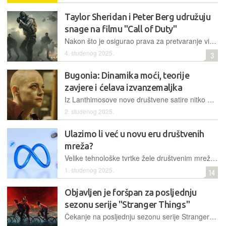
Taylor Sheridan i Peter Berg udružuju
snage na filmu "Call of Duty"
Nakon što je osigurao prava za pretvaranje videoigre u epski film, Paramount je projektu pridružio dvojicu vrhunskih filmaša
4. studenog 2025.
3
Bugonia: Dinamika moći, teorije
zavjere i ćelava izvanzemaljka
Iz Lanthimosove nove društvene satire nitko ne izlazi kao pobjednik
2. studenog 2025.
Ulazimo li već u novu eru društvenih
mreža?
Velike tehnološke tvrtke žele društvenim mrežama dati AI preobrazbu – i zasad sve djeluje prilično kaotično
1. studenog 2025.
14
Objavljen je foršpan za posljednju
sezonu serije "Stranger Things"
Čekanje na posljednju sezonu serije Stranger Things bilo je dugo, ali prvi dio završetka priče uskoro je tu