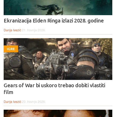
Ekranizacija Elden Ringa izlazi 2028. godine
Dunja Ivezić
21. travnja 2026.
IGRE
Gears of War bi uskoro trebao dobiti vlastiti
film
Dunja Ivezić
20. travnja 2026.