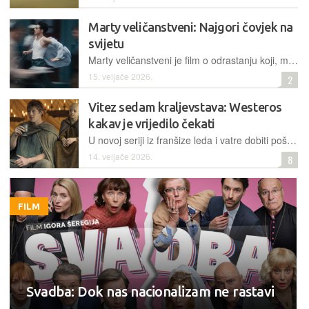
Marty veličanstveni: Najgori čovjek na
svijetu
Marty veličanstveni je film o odrastanju koji, maskiran u sportsku dramu, napada osjetila, nasmijava i rastužuje, a na trenutke si dopušta i da potpuno izmakne kontroli
15. veljače 2026.
2
Vitez sedam kraljevstava: Westeros
kakav je vrijedilo čekati
U novoj seriji iz franšize leda i vatre dobiti poštenje i ostati odan vrijednije je od bilo kojeg prijestolja
14. veljače 2026.
8
FILM
Svadba: Dok nas nacionalizam ne rastavi