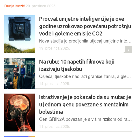
Dunja Ivezić
20. prosinca 2025.
Procvat umjetne inteligencije je ove
godine uzrokovao povećanu potrošnju
vode i goleme emisije CO2
Nova studija je procijenila utjecaj umjetne inteligencije na okoliš u 2025. godini te pozvala kompanije na veću transparentnost u vezi s onečišćenjem i potrošnjom vode
19. prosinca 2025.
7
Na rubu: 10 napetih filmova koji
izazivaju tjeskobu
Osjećaj tjeskobe nadilazi granice žanra, a gledateljima garantira iskustvo koje je nemoguće zaboraviti
14. prosinca 2025.
Istraživanje je pokazalo da su mutacije
u jednom genu povezane s mentalnim
bolestima
Gen GRIN2A povezan je s višim rizikom od razvoja šizofrenije i drugih formi mentalnih bolesti
11. prosinca 2025.