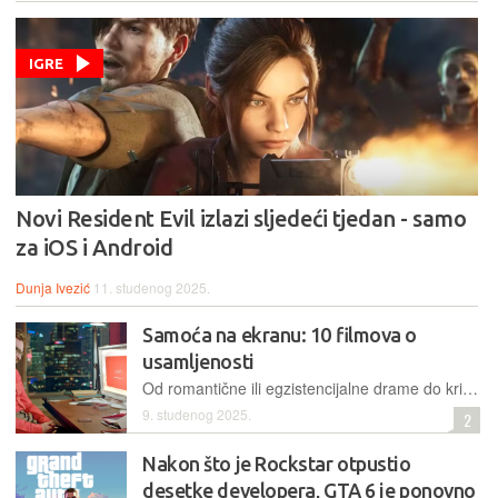
IGRE
Novi Resident Evil izlazi sljedeći tjedan - samo
za iOS i Android
Dunja Ivezić
11. studenog 2025.
Samoća na ekranu: 10 filmova o
usamljenosti
Od romantične ili egzistencijalne drame do kriminalističkog trilera – priče o usamljenosti uvijek pronalaze svoje mjesto na velikom platnu
9. studenog 2025.
2
Nakon što je Rockstar otpustio
desetke developera, GTA 6 je ponovno