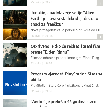
25. svibnja 2025.
5
Junakinja nadolazeće serije "Alien:
Earth" je nova vrsta hibrida, ali što to
znači za franšizu?
Nova protagonistica je potpuno drukčija od Ellen Ripley
25. svibnja 2025.
1
Otkriveno je tko će režirati igrani film
prema "Elden Ringu"
Filmska adaptacija popularne igre Elden Ring trenutno je u razvoju u produkciji studija A24
23. svibnja 2025.
Program vjernosti PlayStation Stars se
ukida
PlayStation Stars će biti službeno ukinut 2. studenoga sljedeće godine
22. svibnja 2025.
"Andor" je prekršio 48 godina staro