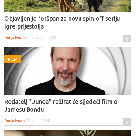
Objavljen je foršpan za novu spin-off seriju
Igre prijestolja
Dunja Ivezić
15. listopada 2025.
6
FILM
Redatelj "Dunea" režirat će sljedeći film o
Jamesu Bondu
Dunja Ivezić
27. lipnja 2025.
2