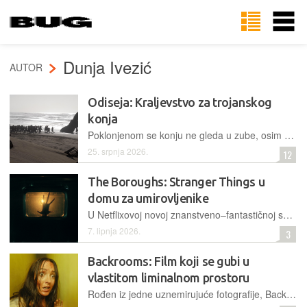
Dunja Ivezić
AUTOR
Odiseja: Kraljevstvo za trojanskog
konja
Poklonjenom se konju ne gleda u zube, osim kad je ispunjen neprijateljskom vojskom
25. srpnja 2026.
12
The Boroughs: Stranger Things u
domu za umirovljenike
U Netflixovoj novoj znanstveno–fantastičnoj seriji, skupina umirovljenika istražuje nadnaravne misterije, čudovišne pojave i nove početke
7. lipnja 2026.
3
Backrooms: Film koji se gubi u
vlastitom liminalnom prostoru
Rođen iz jedne uznemirujuće fotografije, Backrooms se na trenutke slama pod teretom dugometražne forme