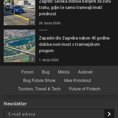
Zagreb: Savska dobiva barijere za žutu
traku, gdje će samo tramvaji imati
prednost
54
26. lipnja 2026.
Zapadni dio Zagreba nakon 45 godina
dobiva novi most s tramvajskom
prugom
2
1. lipnja 2026.
Forum
Bug
Mreža
Autonet
Bug Future Show
Idea Knockout
Tourism, Travel & Tech
Future of Fintech
Newsletter