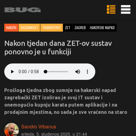
HAKERI
SIGURNOST
TRANSPORT
ZET
ZAGREB
HAKERSKI NAPAD
Nakon tjedan dana ZET-ov sustav
ponovno je u funkciji
Prošloga tjedna zbog sumnje na hakerski napad
zagrebački ZET izolirao je svoj IT sustav i
onemogućio kupnju karata putem aplikacije i na
prodajnim mjestima, no sada je sve vraćeno na staro
Sandro Vrbanus
srijeda, 5. studenog 2025. u 21:44