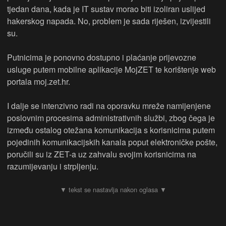
tjedan dana, kada je IT sustav morao biti izoliran uslijed
hakerskog napada. No, problem je sada riješen, izvijestili
su.
Putnicima je ponovno dostupno i plaćanje prijevozne
usluge putem mobilne aplikacije MojZET te korištenje web
portala moj.zet.hr.
I dalje se intenzivno radi na oporavku mreže namijenjene
poslovnim procesima administrativnih službi, zbog čega je
između ostalog otežana komunikacija s korisnicima putem
pojedinih komunikacijskih kanala poput elektroničke pošte,
poručili su iz ZET-a uz zahvalu svojim korisnicima na
razumijevanju i strpljenju.