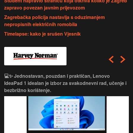
Student napravio stranicu koja otkriva koliko je Zagreb
zapravo povezan javnim prijevozom
Zagrebačka policija nastavlja s oduzimanjem
nepropisnih električnih romobila
Timelapse: kako je srušen Vjesnik
💻✨ Jednostavan, pouzdan i praktičan, Lenovo
IdeaPad 1 idealan je izbor za svakodnevni rad, učenje i
bezbrižno korištenje.