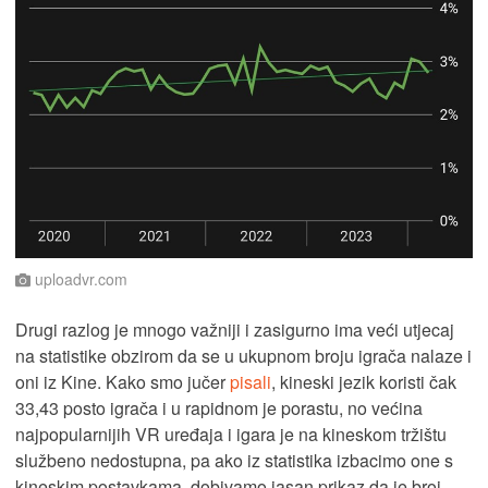
uploadvr.com
Drugi razlog je mnogo važniji i zasigurno ima veći utjecaj
na statistike obzirom da se u ukupnom broju igrača nalaze i
oni iz Kine. Kako smo jučer
pisali
, kineski jezik koristi čak
33,43 posto igrača i u rapidnom je porastu, no većina
najpopularnijih VR uređaja i igara je na kineskom tržištu
službeno nedostupna, pa ako iz statistika izbacimo one s
kineskim postavkama, dobivamo jasan prikaz da je broj