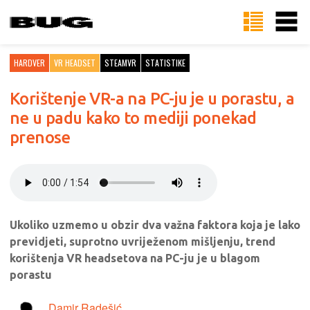
HARDVER
VR HEADSET
STEAMVR
STATISTIKE
Korištenje VR-a na PC-ju je u porastu, a
ne u padu kako to mediji ponekad
prenose
Ukoliko uzmemo u obzir dva važna faktora koja je lako
previdjeti, suprotno uvriježenom mišljenju, trend
korištenja VR headsetova na PC-ju je u blagom
porastu
Damir Radešić