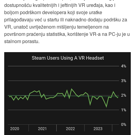
dostupnošću kvalitetnijih i jeftinijih VR uređaja, kao i
boljom podrškom developera koji svoje uratke
prilagođavaju već u startu ili naknadno dodaju podršku za
VR, unatoč uvriježenom mišljenju temeljenom na
površnom praćenju statistika, korištenje VR-a na PC-ju je u
stalnom porastu.