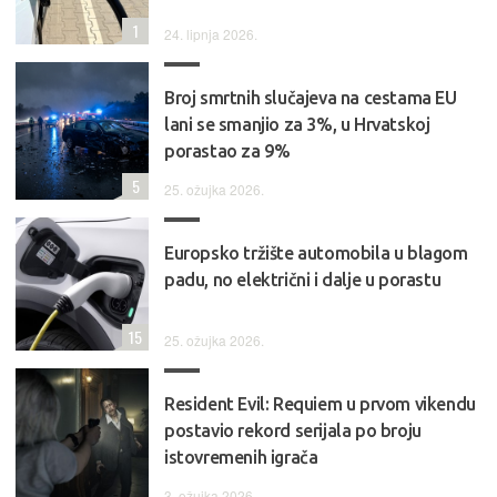
1
24. lipnja 2026.
Broj smrtnih slučajeva na cestama EU
lani se smanjio za 3%, u Hrvatskoj
porastao za 9%
5
25. ožujka 2026.
Europsko tržište automobila u blagom
padu, no električni i dalje u porastu
15
25. ožujka 2026.
Resident Evil: Requiem u prvom vikendu
postavio rekord serijala po broju
istovremenih igrača
3. ožujka 2026.