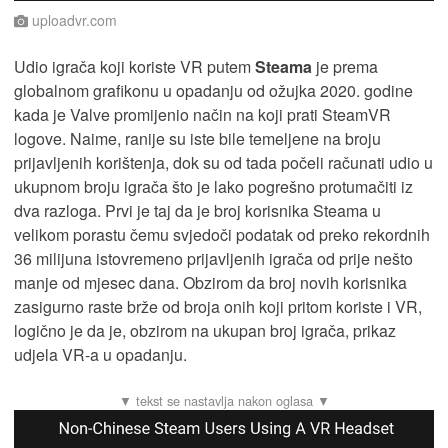
uploadvr.com
Udio igrača koji koriste VR putem
Steama
je prema
globalnom grafikonu u opadanju od ožujka 2020. godine
kada je Valve promijenio način na koji prati SteamVR
logove. Naime, ranije su iste bile temeljene na broju
prijavljenih korištenja, dok su od tada počeli računati udio u
ukupnom broju igrača što je lako pogrešno protumačiti iz
dva razloga. Prvi je taj da je broj korisnika Steama u
velikom porastu čemu svjedoči podatak od preko rekordnih
36 milijuna istovremeno prijavljenih igrača od prije nešto
manje od mjesec dana. Obzirom da broj novih korisnika
zasigurno raste brže od broja onih koji pritom koriste i VR,
logično je da je, obzirom na ukupan broj igrača, prikaz
udjela VR-a u opadanju.