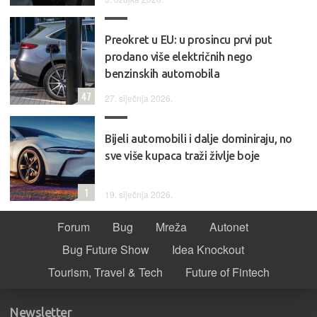
Preokret u EU: u prosincu prvi put
prodano više električnih nego
benzinskih automobila
47
27. siječnja 2026.
Bijeli automobili i dalje dominiraju, no
sve više kupaca traži življe boje
1
19. siječnja 2026.
Forum
Bug
Mreža
Autonet
Bug Future Show
Idea Knockout
Tourism, Travel & Tech
Future of Fintech
Newsletter