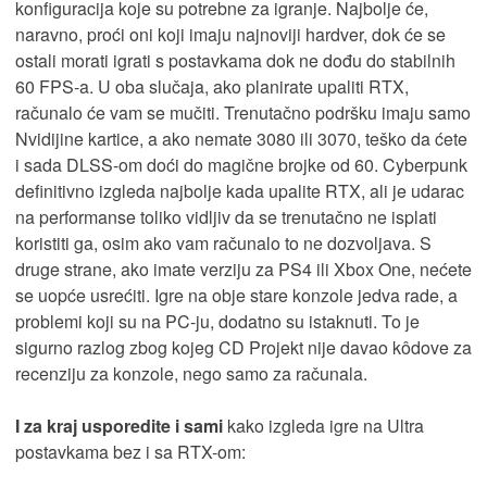
konfiguracija koje su potrebne za igranje. Najbolje će,
naravno, proći oni koji imaju najnoviji hardver, dok će se
ostali morati igrati s postavkama dok ne dođu do stabilnih
60 FPS-a. U oba slučaja, ako planirate upaliti RTX,
računalo će vam se mučiti. Trenutačno podršku imaju samo
Nvidijine kartice, a ako nemate 3080 ili 3070, teško da ćete
i sada DLSS-om doći do magične brojke od 60. Cyberpunk
definitivno izgleda najbolje kada upalite RTX, ali je udarac
na performanse toliko vidljiv da se trenutačno ne isplati
koristiti ga, osim ako vam računalo to ne dozvoljava. S
druge strane, ako imate verziju za PS4 ili Xbox One, nećete
se uopće usrećiti. Igre na obje stare konzole jedva rade, a
problemi koji su na PC-ju, dodatno su istaknuti. To je
sigurno razlog zbog kojeg CD Projekt nije davao kôdove za
recenziju za konzole, nego samo za računala.
I za kraj usporedite i sami
kako izgleda igre na Ultra
postavkama bez i sa RTX-om: