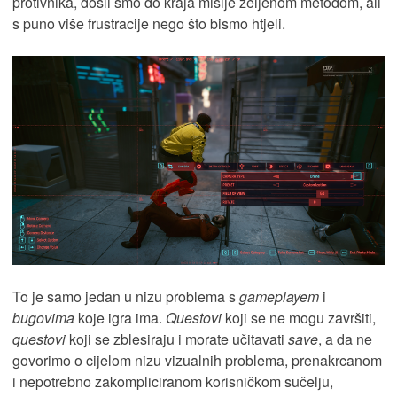
protivnika, došli smo do kraja misije željenom metodom, ali
s puno više frustracije nego što bismo htjeli.
To je samo jedan u nizu problema s
gameplayem
i
bugovima
koje igra ima.
Questovi
koji se ne mogu završiti,
questovi
koji se zblesiraju i morate učitavati
save
, a da ne
govorimo o cijelom nizu vizualnih problema, prenakrcanom
i nepotrebno zakompliciranom korisničkom sučelju,