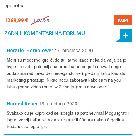
1299,99 €
KUPI
1399,99 €
ZADNJI KOMENTARI NA FORUMU
17. prosinca 2020.
Horatio_Hornblower
Meni su moderne igre čudo tu i tamo izade neka da valja pa je
hype na stotu potenciju pa hrpetina nemogu ih nazvat nego
budalama radi preorder necega sto ne izgleda ni blizu kao sto
marketing prikazuje. Nikad necu zaboravit kako sam na you
tubu gledao video rome tw 2 kad je igraju developeri i
16. prosinca 2020.
Horned Reaer
Svakako cu je kupiti kad se ispegla sa patchevima! Mogu igrati i
jogurt verziju ali mislim da su zasluzili 60eura nakon 8 godina
truda ulozenog u igru