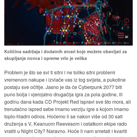
Količina sadržaja i dodatnih stvari koje možete obavljati za
skupljanje novca i opreme vrlo je velika
Problem je što se svi ti sitni i ne toliko sitni problemi
vremenom nakupe i izvlače vas iz tog svijeta, a pukotine
postaju sve očitije. Jasno je da će Cyberpunk 2077 biti
puno bolja i vjerojatno drugačija igra za pola godine, ili
godinu dana kada CD Projekt Red ispravi sve što mora, ali
trenutačno ispred sebe imamo verziju igre s kojom imamo
toplo-hladni odnos. Hoćemo li se nakon više od 30 sati
druženja s V, Keanuom Reevesom i ostatkom ekipe rado
vratiti u Night City? Naravno. Hoće li nam smetati i kvariti