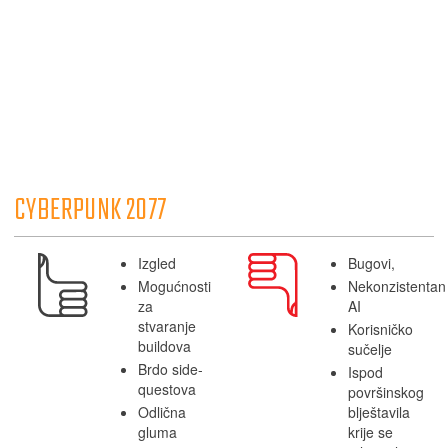
CYBERPUNK 2077
Izgled
Bugovi,
Mogućnosti
Nekonzistentan
za
AI
stvaranje
Korisničko
buildova
sučelje
Brdo side-
Ispod
questova
površinskog
Odlična
blještavila
gluma
krije se