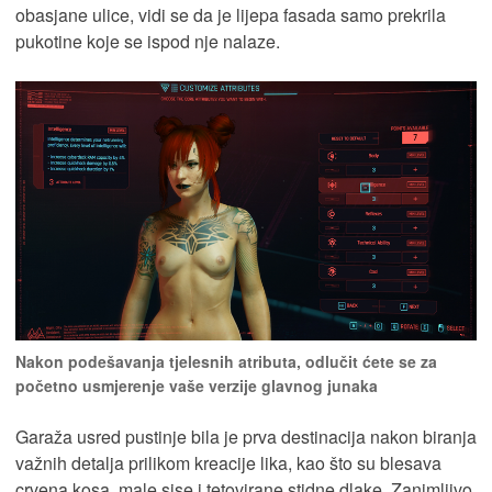
obasjane ulice, vidi se da je lijepa fasada samo prekrila
pukotine koje se ispod nje nalaze.
Nakon podešavanja tjelesnih atributa, odlučit ćete se za
početno usmjerenje vaše verzije glavnog junaka
Garaža usred pustinje bila je prva destinacija nakon biranja
važnih detalja prilikom kreacije lika, kao što su blesava
crvena kosa, male sise i tetovirane stidne dlake. Zanimljivo