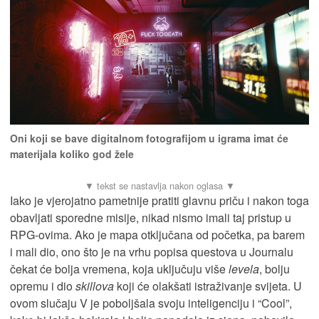
Oni koji se bave digitalnom fotografijom u igrama imat će
materijala koliko god žele
Iako je vjerojatno pametnije pratiti glavnu priču i nakon toga
obavljati sporedne misije, nikad nismo imali taj pristup u
RPG-ovima. Ako je mapa otključana od početka, pa barem
i mali dio, ono što je na vrhu popisa questova u Journalu
čekat će bolja vremena, koja uključuju više
levela
, bolju
opremu i dio
skillova
koji će olakšati istraživanje svijeta. U
ovom slučaju V je poboljšala svoju inteligenciju i “Cool”,