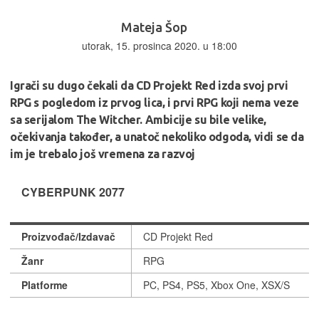
Mateja Šop
utorak, 15. prosinca 2020. u 18:00
Igrači su dugo čekali da CD Projekt Red izda svoj prvi
RPG s pogledom iz prvog lica, i prvi RPG koji nema veze
sa serijalom The Witcher. Ambicije su bile velike,
očekivanja također, a unatoč nekoliko odgoda, vidi se da
im je trebalo još vremena za razvoj
CYBERPUNK 2077
Proizvođač/Izdavač
CD Projekt Red
Žanr
RPG
Platforme
PC, PS4, PS5, Xbox One, XSX/S