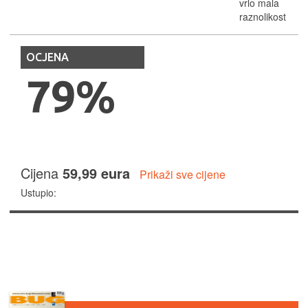
vrlo mala
raznolikost
OCJENA
79%
Cijena
59,99 eura
Prikaži sve cijene
Ustupio: