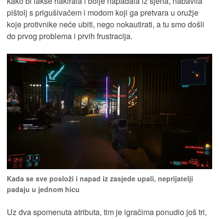
kako bi lakše hakirala i bolje napadala iz sjena, nabavila
pištolj s prigušivačem i modom koji ga pretvara u oružje
koje protivnike neće ubiti, nego nokautirati, a tu smo došli
do prvog problema i prvih frustracija.
Kada se sve posloži i napad iz zasjede upali, neprijatelji
padaju u jednom hicu
Uz dva spomenuta atributa, tim je igračima ponudio još tri,