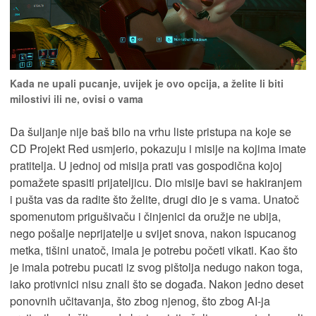
Kada ne upali pucanje, uvijek je ovo opcija, a želite li biti
milostivi ili ne, ovisi o vama
Da šuljanje nije baš bilo na vrhu liste pristupa na koje se
CD Projekt Red usmjerio, pokazuju i misije na kojima imate
pratitelja. U jednoj od misija prati vas gospodična kojoj
pomažete spasiti prijateljicu. Dio misije bavi se hakiranjem
i pušta vas da radite što želite, drugi dio je s vama. Unatoč
spomenutom prigušivaču i činjenici da oružje ne ubija,
nego pošalje neprijatelje u svijet snova, nakon ispucanog
metka, tišini unatoč, imala je potrebu početi vikati. Kao što
je imala potrebu pucati iz svog pištolja nedugo nakon toga,
iako protivnici nisu znali što se događa. Nakon jedno deset
ponovnih učitavanja, što zbog njenog, što zbog AI-ja