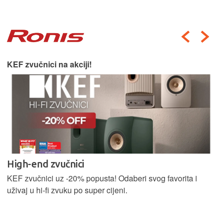
Harman Kardon car audio.
AKCIJA
Pošalji nam upit za stručnu ugradnju u Zagrebu.
Počasti sebe i svoj auto premium Harman Kardon zvukom
uz -40% popusta!