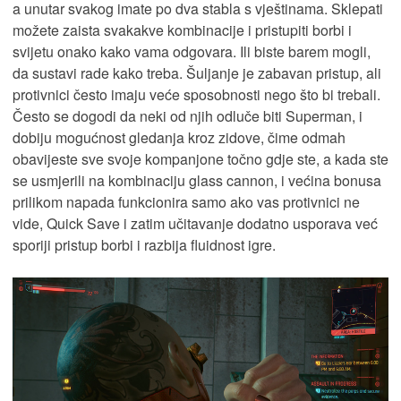
a unutar svakog imate po dva stabla s vještinama. Sklepati
možete zaista svakakve kombinacije i pristupiti borbi i
svijetu onako kako vama odgovara. Ili biste barem mogli,
da sustavi rade kako treba. Šuljanje je zabavan pristup, ali
protivnici često imaju veće sposobnosti nego što bi trebali.
Često se dogodi da neki od njih odluče biti Superman, i
dobiju mogućnost gledanja kroz zidove, čime odmah
obavijeste sve svoje kompanjone točno gdje ste, a kada ste
se usmjerili na kombinaciju glass cannon, i većina bonusa
prilikom napada funkcionira samo ako vas protivnici ne
vide, Quick Save i zatim učitavanje dodatno usporava već
sporiji pristup borbi i razbija fluidnost igre.