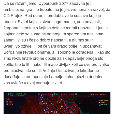
Da se razumijemo, Cyberpunk 2077 zabavna je i
ambiciozna igra, no trebalo mu je još vremena za razvoj, da
CD Projekt Red doradi i produbi sve te sustave koje je
ubacio. Svijet koji su stvorili ogroman je, pun povijesti,
žargona i termina s kojima ćete se morati upoznati. Ljudi s
kojima ćete se susretati na brojnim sporednim misijama
zanimljivi su i često dobro napisani, a glumci su ih
uvjerljivo oživjeli, i bit će vam drago bolje ih upoznavati.
Borba nije revolucionarna, ali solidno je odrađena i, kao što
smo rekli, imate brojne opcije za sklepavanje onoga što
želite, bio to tihi haker ili mačo divljak koji će sve protivnike
premlaćivati do smrti. Vožnja i istraživanje također ne
dosađuju, a radiopostaje i ambijentalna glazba dodatno
vas uvlače u ovaj osebujni svijet.