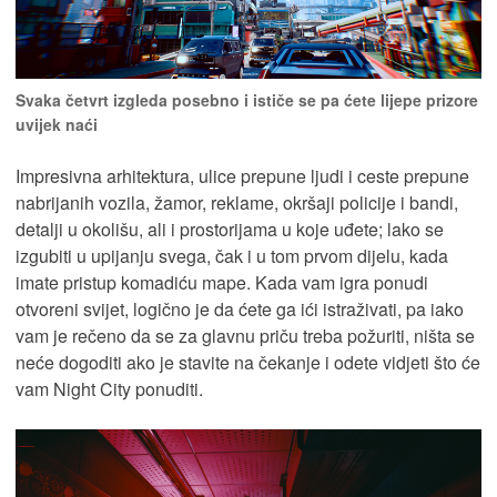
Svaka četvrt izgleda posebno i ističe se pa ćete lijepe prizore
uvijek naći
Impresivna arhitektura, ulice prepune ljudi i ceste prepune
nabrijanih vozila, žamor, reklame, okršaji policije i bandi,
detalji u okolišu, ali i prostorijama u koje uđete; lako se
izgubiti u upijanju svega, čak i u tom prvom dijelu, kada
imate pristup komadiću mape. Kada vam igra ponudi
otvoreni svijet, logično je da ćete ga ići istraživati, pa iako
vam je rečeno da se za glavnu priču treba požuriti, ništa se
neće dogoditi ako je stavite na čekanje i odete vidjeti što će
vam Night City ponuditi.