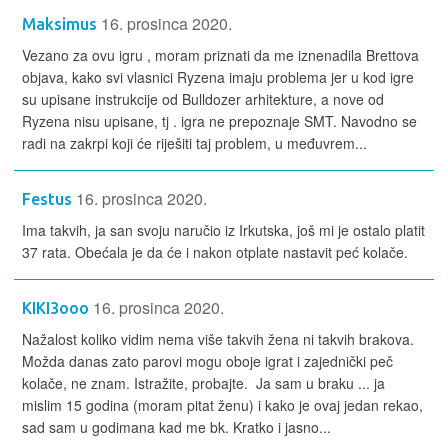
16. prosinca 2020.
Maksimus
Vezano za ovu igru , moram priznati da me iznenadila Brettova
objava, kako svi vlasnici Ryzena imaju problema jer u kod igre
su upisane instrukcije od Bulldozer arhitekture, a nove od
Ryzena nisu upisane, tj . igra ne prepoznaje SMT. Navodno se
radi na zakrpi koji će riješiti taj problem, u međuvrem...
16. prosinca 2020.
Festus
Ima takvih, ja san svoju naručio iz Irkutska, još mi je ostalo platit
37 rata. Obećala je da će i nakon otplate nastavit peć kolače.
16. prosinca 2020.
KIKI3ooo
Nažalost koliko vidim nema više takvih žena ni takvih brakova.
Možda danas zato parovi mogu oboje igrat i zajednički peč
kolače, ne znam. Istražite, probajte. Ja sam u braku ... ja
mislim 15 godina (moram pitat ženu) i kako je ovaj jedan rekao,
sad sam u godimana kad me bk. Kratko i jasno...