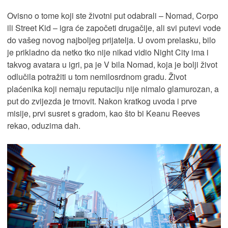
Ovisno o tome koji ste životni put odabrali – Nomad, Corpo
ili Street Kid – igra će započeti drugačije, ali svi putevi vode
do vašeg novog najboljeg prijatelja. U ovom prelasku, bilo
je prikladno da netko tko nije nikad vidio Night City ima i
takvog avatara u igri, pa je V bila Nomad, koja je bolji život
odlučila potražiti u tom nemilosrdnom gradu. Život
plaćenika koji nemaju reputaciju nije nimalo glamurozan, a
put do zvijezda je trnovit. Nakon kratkog uvoda i prve
misije, prvi susret s gradom, kao što bi Keanu Reeves
rekao, oduzima dah.