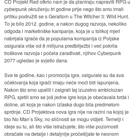
CD Projekt Red otkrio nam je da planiraju napraviti RPG u
cyberpunk
okruženju tri godine prije nego što smo imali
priliku podružiti se s Geraltom u The Witcher 3: Wild Hunt.
To je bilo 2012. godine, a nakon dugog razvoja, nekoliko
odgoda i marketinške kampanje, koja je u tolikoj mjeri
nabrijala igrače da je popularna kompanija iz Poljske
osigurala više od 8 milijuna predbilježbi i već pokrila
troškove razvoja i počela zarađivati, njihov Cyberpunk
2077 ugledao je svjetlo dana.
Sve te godine, kao i promocija igre, osigurale su da sva
očekivanja koja igrači imaju neće moći biti ispunjena.
Nakon što smo upalili i zaigrali taj izuzetno ambiciozan
RPG, sjetili smo se još jedne igre koja je obećavala brda i
doline, ali koja je nakon izlaska dugo bila predmetom
sprdnje. CD Projektova nova igra nije na razini na kojoj je
bio No Man’s Sky, no sličnosti se mogu vidjeti. Temelji i
ideje su tu, ali što više istražujete, što više pozornosti
obraćate na detalje i detaljnije pročešljate te neonom