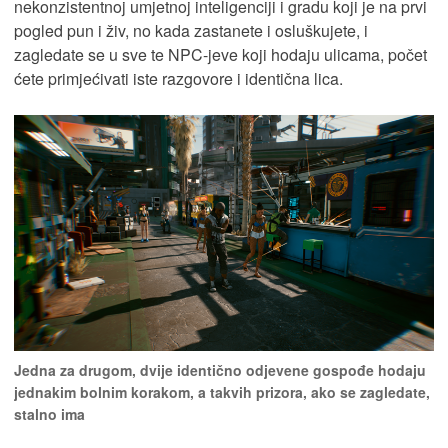
nekonzistentnoj umjetnoj inteligenciji i gradu koji je na prvi
pogled pun i živ, no kada zastanete i osluškujete, i
zagledate se u sve te NPC-jeve koji hodaju ulicama, počet
ćete primjećivati iste razgovore i identična lica.
Jedna za drugom, dvije identično odjevene gospođe hodaju
jednakim bolnim korakom, a takvih prizora, ako se zagledate,
stalno ima