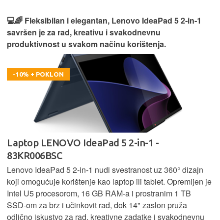
🎮⚡ Moćan i spreman za izazove, Lenovo LOQ 15
donosi vrhunske performanse za gaming i zahtjevne
zadatke bez kompromisa.
-100 € + POKLON
Laptop LENOVO LOQ 15AHP10 - 83JG002WSC
Lenovo LOQ 15AHP10 kombinira Ryzen 5 procesor, 16 GB
RAM-a i 1 TB SSD za brz rad i dovoljno prostora. Uz
Nvidia RTX 5050 grafiku pruža odlično gaming iskustvo i
rad u zahtjevnim aplikacijama, dok optimizirano hlađenje
osigurava stabilne performanse i pri većem opterećenju.